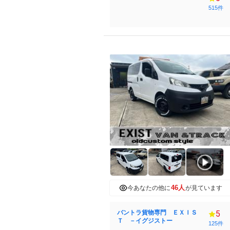
515件
46人
今あなたの他に
が見ています
バントラ貨物専門 ＥＸＩＳ
5
Ｔ －イグジストー
125件