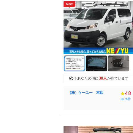
New
38人
今あなたの他に
が見ています
（株）ケーユー 本店
4.8
2574件