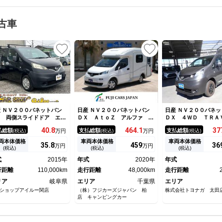
古車
 ＮＶ２００バネットバン
日産 ＮＶ２００バネットバン
日産 ＮＶ２００バネッ
Ｘ 両側スライドドア エア
ＤＸ ＡｔｏＺ アルファ キ
ＤＸ ４ＷＤ ＴＲＡ
ッグ インパネオートマ エ
ャンピングカー ８ナンバー
Ｓ Ｍｉｏ キャン
40.
8
464.
1
37
払総額
支払総額
支払総額
(税込)
万円
(税込)
万円
(税込)
コン パワステ ＥＴＣ
ツインサブバッテリー １５０
フルタイム４ＷＤ Ｅ
０Ｗインバーター マックスフ
キ ＴＲＡＶＯＩＳ
両本体価格
車両本体価格
車両本体価格
35.
8
459
36
万円
万円
ァン 冷蔵庫 テレビ 走行充
ベンチシートタイプ 
(税込)
(税込)
(税込)
電 外部充電 シンク ２ＷＤ
ター ポータブルバッ
式
2015年
年式
2020年
年式
ガソリン ６人乗車２人就寝
電システム シンク 
行距離
110,000km
走行距離
48,000km
ー 給排水タンク 
走行距離
キャンピングカー８ナ
リア
岐阜県
エリア
千葉県
エリア
人乗
ショップアイルー関店
（株）フジカーズジャパン 柏
株式会社トヨナガ 太田
店 キャンピングカー