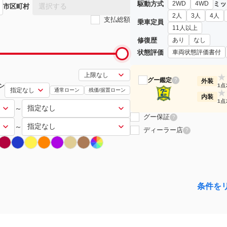
駆動方式
ミッ
2WD
4WD
選択する
市区町村
2人
3人
4人
支払総額
乗車定員
11人以上
修復歴
あり
なし
状態評価
車両状態評価書付
★
グー鑑定
?
外装
ン
1点
通常ローン
残価/据置ローン
★
内装
1点
～
グー保証
?
～
ディーラー店
?
条件を