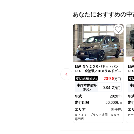
あなたにおすすめの中
日産 ＮＶ２００バネットバン
日産
ＤＸ 全塗装／エメラルドグレ
Ｄ
ーＭ ブラック塗装 ＷＥＤＳ
バ
239.
8
支払総額
支
(税込)
万円
新品１４インチＡＷ マキシス
ア
新品タイヤ ブルバー クラッ
車両本体価格
車
234.
2
万円
ツィオ製シートカバー ラゲッ
(税込)
ジマット エマージェンシーブ
年式
2020年
年
レーキ 純正ナビ ＴＶ バッ
クカメラ
走行距離
50,000km
走
エリア
岩手県
エ
Ｂｒａｔ ブラット盛岡 ＳＵＶ
カー
専門店