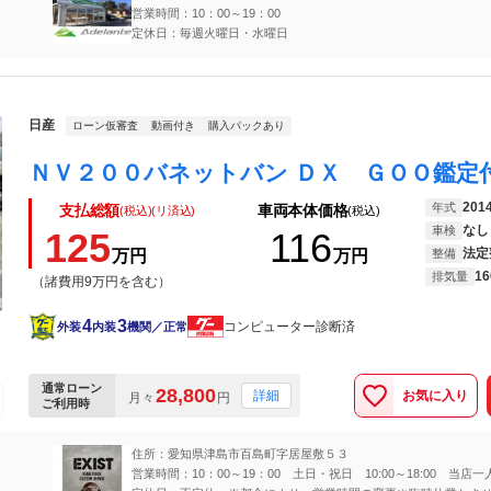
営業時間：10：00～19：00
定休日：毎週火曜日・水曜日
日産
ローン仮審査
動画付き
購入パックあり
201
年式
支払総額
車両本体価格
(税込)(リ済込)
(税込)
なし
車検
125
116
法定
万円
万円
整備
16
排気量
（諸費用9万円を含む）
4
3
コンピューター診断済
外装
内装
機関／正常
通常ローン
28,800
お気に入り
詳細
月々
円
ご利用時
住所：愛知県津島市百島町字居屋敷５３
営業時間：10：00～19：00 土日・祝日 10:00～18:00 当店