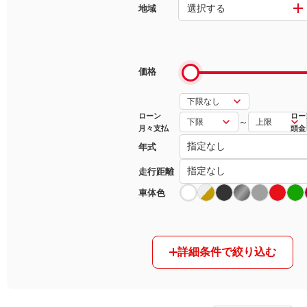
選択する
地域
マガジン
車カタログ
価格
自動車ローン
ローン
ロー
～
月々支払
頭金
保険
年式
レビュー
走行距離
車体色
価格相場
教習所
詳細条件で絞り込む
用語集