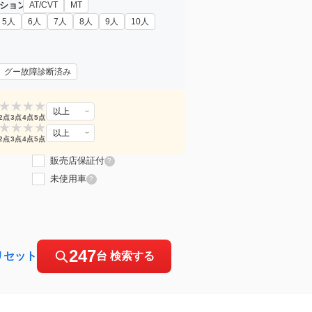
ション
AT/CVT
MT
5人
6人
7人
8人
9人
10人
グー故障診断済み
★
★
★
★
以上
2点
3点
4点
5点
★
★
★
★
以上
2点
3点
4点
5点
販売店保証付
?
未使用車
?
247
リセット
台 検索する