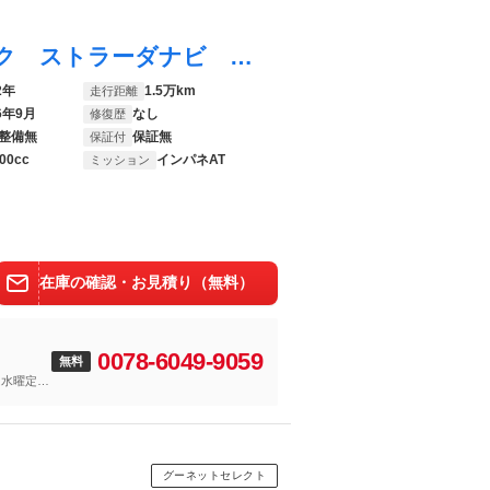
ＮＶ２００バネットバン ＤＸ ルーフラック ストラーダナビ ＥＴＣ バックカメラ Ｂｌｕｅｔｏｏｔｈオーディオ ＴＶ ＣＤ 前席パワーウインドウ 両側スライドドア 電動格納ドアミラー オートライト キーレスエントリー 取扱説明書有
2年
1.5万km
走行距離
6年9月
なし
修復歴
整備無
保証無
保証付
00cc
インパネAT
ミッション
在庫の確認・お見積り（無料）
0078-6049-9059
無料
は水曜定休
グーネットセレクト