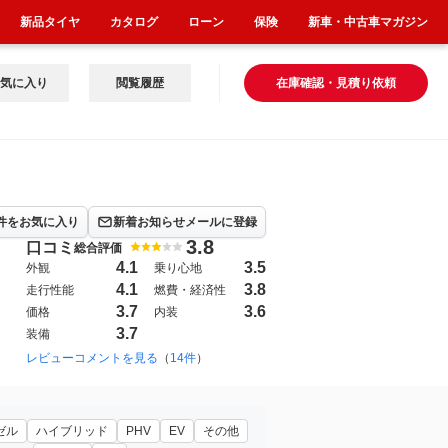
新品タイヤ
カタログ
ローン
保険
新車・中古車マガジン
気に入り
閲覧履歴
在庫確認・見積り依頼
件をお気に入り
新着お知らせメールに登録
3.8
口コミ
総合評価
4.1
3.5
外観
乗り心地
4.1
3.8
走行性能
燃費・経済性
3.7
3.6
価格
内装
3.7
装備
レビューコメントを見る
（
14件
）
ゼル
ハイブリッド
PHV
EV
その他