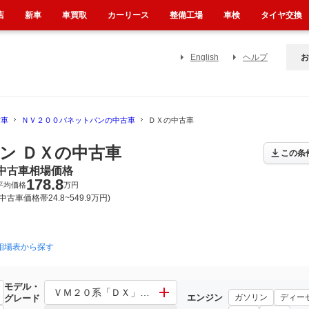
店
新車
車買取
カーリース
整備工場
車検
タイヤ交換
English
ヘルプ
お
古車
ＮＶ２００バネットバンの中古車
ＤＸの中古車
ン ＤＸの中古車
この条
中古車相場価格
178.8
平均価格
万円
(中古車価格帯24.8~549.9万円)
相場表から探す
モデル・
ン
ＶＭ２０系「ＤＸ」 その他「ＤＸ」
エンジン
ガソリン
ディー
グレード