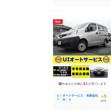
New
8人
今あなたの他に
が見ています
ＵＩオートサービス 有限会社
5
Ｔ・Ｍ・Ａ
85件