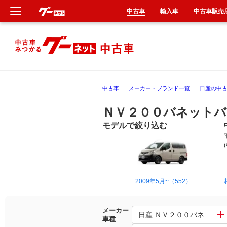
中古車
輸入車
中古車販売
新車
中古車
中古車
メーカー・ブランド一覧
日産の中
輸入車
ＮＶ２００バネットバ
クルマ買取
モデルで絞り込む
カーリース
タイヤ交換
2009年5月~（552）
整備工場
メーカー
日産 ＮＶ２００バネットバ
車種
車検