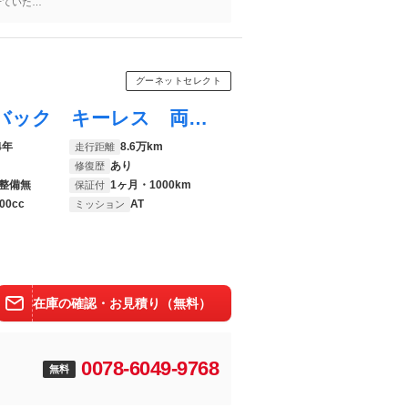
せていただ
グーネットセレクト
ＮＶ２００バネットバン ＤＸ 運転席エアバック キーレス 両側スライドドア エアコン パワーステアリング ライトレベライザー ＥＴＣ 最大積載量６００Ｋｇ
4年
8.6万km
走行距離
あり
修復歴
整備無
1ヶ月・1000km
保証付
00cc
AT
ミッション
在庫の確認・お見積り（無料）
0078-6049-9768
無料