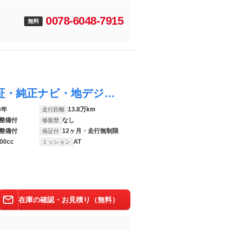
0078-6048-7915
無料
ＮＶ２００バネットバン ＤＸ 全国１年保証・純正ナビ・地デジＴＶ・ＥＴＣ・ルーフキャリア・エアコン・パワウインドウ・パワステ・ユーザー買取車
3年
13.8万km
走行距離
整備付
なし
修復歴
整備付
12ヶ月・走行無制限
保証付
00cc
AT
ミッション
在庫の確認・お見積り（無料）