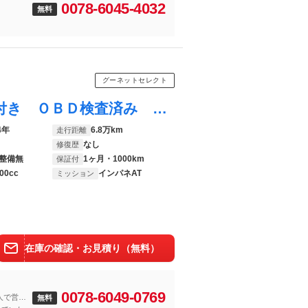
0078-6045-4032
無料
グーネットセレクト
ＮＶ２００バネットバン ＤＸ ＧＯＯ鑑定付き ＯＢＤ検査済み 前後バンパーラプターライナー塗装 車検対応ゴツゴツホワイトレタータイヤ ブラックスチールホイール キーレスキー ５ドア 小窓付きカガラス プライバシーガラス
4年
6.8万km
走行距離
なし
修復歴
整備無
1ヶ月・1000km
保証付
00cc
インパネAT
ミッション
在庫の確認・お見積り（無料）
0078-6049-0769
一人で営業
無料