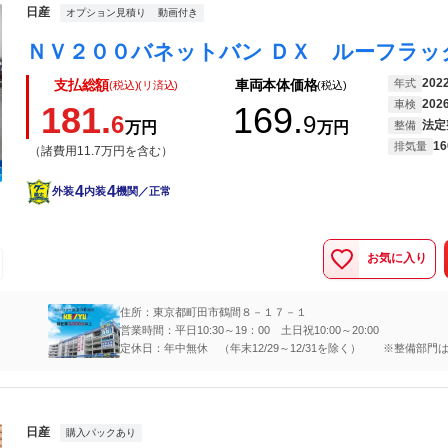
日産
オプション見積り
動画付き
202
年式
支払総額
車両本体価格
(税込)(リ済込)
(税込)
202
車検
181.
169.
6
9
法定
万円
万円
整備
16
排気量
（諸費用11.7万円を含む）
4
4
外装
内装
機関／正常
お気に入り
住所：東京都町田市鶴間８－１７－１
営業時間：平日10:30～19：00 土日祝10:00～20:00
定休日：年中無休 （年末12/29～12/31を除く） ※整備部門
日
日産
購入パックあり