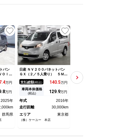
トバン
日産 ＮＶ２００バネットバン
日産 ＮＶ２００バネットバン
日産 
ＶＯＩ
ＧＸ（２／５人乗り） ５Ｍ
ゴードンミラー Ｃ０１ オ
Ａｔ
ピング車
Ｔ パイオニアディスプレイオ
リジナルバンライフカスタム
車 
7.
4
140.
5
537.
2
支払総額
支払総額
支払
万円
(税込)
万円
(税込)
万円
ブレー
ーディオ バックカメラ ＢＴ
天然木（アカシア） ベッド
電 
 Ｍｉｏ
オーディオ ＥＴＣ スライド
テーブル カーテン ５人乗り
ータ
車両本体価格
車両本体価格
車両
9.
8
129.
9
524.
3
万円
万円
万円
ＦＦヒー
サイドウインドウ＋プライバシ
４ナンバー登録 ４ＷＤ バネ
ー 
(税込)
(税込)
テリー給
ーガラス＋６：４分割式セカン
ットバンＤＸベース
リタ
2025年
年式
2016年
年式
2025年
年式
シャワ
ドシート フォグランプ キー
ビ 
外部電源
2,000km
レス スペアキー・記録簿・取
走行距離
30,000km
走行距離
16kmkm
ク 
走行
ンバー６
扱説明書
群馬県
エリア
東京都
エリア
北海道
エリ
店
（株）ケーユー 本店
スーパーオートバックス函館
（株）
西宮 