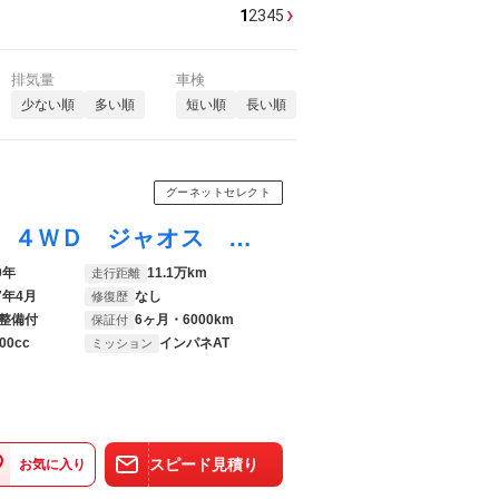
›
1
2
3
4
5
排気量
車検
少ない順
多い順
短い順
長い順
グーネットセレクト
ＮＶ２００バネットバン ＤＸ １オーナー ４ＷＤ ジャオス ＳＤナビ地デジＴＶ バックカメラ 衝突軽減ブレーキ 車線逸脱警報 ドライブレコーダー 両側スライドドア ＥＴＣ シートヒーター スマートキー １４ＡＷ 横滑り防止機能
0年
11.1万km
走行距離
7年4月
なし
修復歴
整備付
6ヶ月・6000km
保証付
00cc
インパネAT
ミッション
スピード見積り
お気に入り