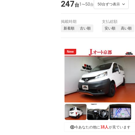
247
1
50
〜
台
台
掲載時期
支払総額
新着順
古い順
安い順
高い順
New
18人
今あなたの他に
が見ています