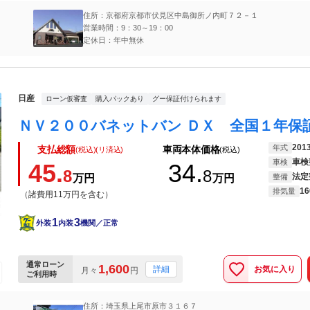
住所：京都府京都市伏見区中島御所ノ内町７２－１
営業時間：9：30～19：00
定休日：年中無休
日産
ローン仮審査
購入パックあり
グー保証付けられます
201
年式
支払総額
車両本体価格
(税込)(リ済込)
(税込)
車検
車検
45.
34.
8
8
法定
万円
万円
整備
16
排気量
（諸費用11万円を含む）
1
3
外装
内装
機関／正常
通常ローン
1,600
お気に入り
詳細
月々
円
ご利用時
住所：埼玉県上尾市原市３１６７