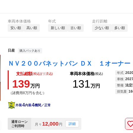
車両本体価格
年式
走行距離
安い順
高い順
新しい順
古い順
少ない順
多い順
日産
購入パックあり
202
年式
支払総額
車両本体価格
(税込)(リ済込)
(税込)
202
車検
139
131
法定
万円
万円
整備
16
排気量
（諸費用8万円を含む）
4
4
外装
内装
機関／正常
通常ローン
12,000
詳細
月々
円
ご利用時