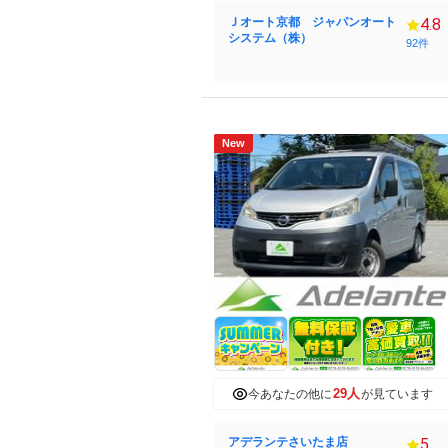
Ｊオート京都 ジャパンオート
4.8
システム（株）
92件
New
29人
今あなたの他に
が見ています
アデランテさいたま店
5