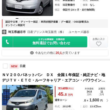
車検
車検整備付
排気
1600cc
整備
法定整備付
修復
なし
保証
保証付 (24ヶ月・走行無制限)
認定中古車
ディーラー保証
車両状態評価書
グー鑑定
OBD診断済み
オンライン商談可
埼玉県越谷市
日産プリンス埼玉販売（株） ユーカーズ越谷
お気に入り
まずは在庫確認・見積依頼
無料通話でお問い合わせ
20人
今あなたの他に
が見ています
日産
NEW
ＮＶ２００バネットバン ＤＸ 全国１年保証・純正ナビ・地
デジＴＶ・ＥＴＣ・ルーフキャリア・エアコン・パワウインド
ウ・パワステ・ユーザー買取車
支払総額
(税込)
本体価格
諸費用
34.8
11
45.
8
万円
万円
万円
1,600
通常ローン
月々
円
年式
2013年
走行
13.8万km