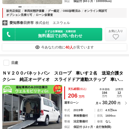
保証
保証付 (60ヶ月・100000km)
販売店保証
車両状態評価書
グー鑑定
OBD診断済み
オンライン商談可
オプション見積り可
ローン仮審査
愛知県春日井市
株式会社 エスウェル
お気に入り
まずは在庫確認・見積依頼
無料通話でお問い合わせ
40人
今あなたの他に
が見ています
日産
ＮＶ２００バネットバン スロープ 車いす２名 送迎介護タ
クシー 純正オーディオ スライドドア連動ステップ 車いす
２名＋４名 車検 ２年付 福祉装備点検済 全国対応１年故
支払総額
(税込)
本体価格
諸費用
障保証 福祉車両 修復歴無し
194
12
206
万円
万円
万円
30,200
通常ローン
月々
円
年式
2019年
走行
4.9万km
車検
車検整備付
排気
1600cc
整備
法定整備付
修復
なし
保証
保証付 (12ヶ月・走行無制限)