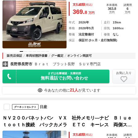
リング ルーフラック 電動格納ミラー パーキングアシス
支払総額
(税込)
本体価格
諸費用
ト レーンキープアシスト
363.8
6
369.
8
万円
万円
万円
年式
2026年
走行
15km
車検
2028年5月
排気
1600cc
整備
法定整備付
修復
なし
保証
保証付 (3ヶ月・走行無制限)
販売店保証
車両状態評価書
グー鑑定
オンライン商談可
長野県長野市
Ｂｒａｔ ブラット長野 ＳＵＶ専門店
お気に入り
まずは在庫確認・見積依頼
無料通話でお問い合わせ
21人
今あなたの他に
が見ています
日産
グーネットセレクト
ＮＶ２００バネットバン ＶＸ 社外メモリ―ナビ Ｂｌｕｅ
ｔｏｏｔｈ接続 バックカメラ ＥＴＣ キーレス 両側スラ
イドドア 衝突被害軽減ブレーキ レーンキープアシスト 電
支払総額
(税込)
本体価格
諸費用