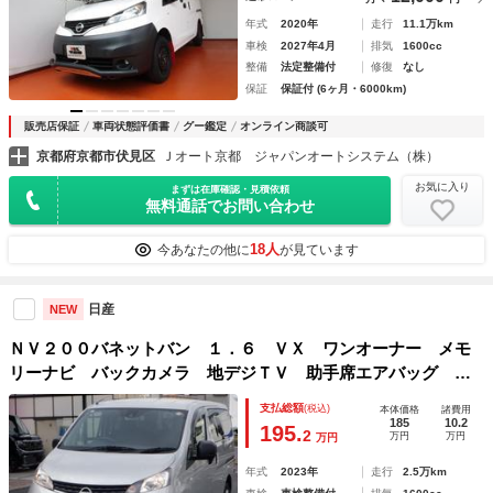
年式
2020年
走行
11.1万km
車検
2027年4月
排気
1600cc
整備
法定整備付
修復
なし
保証
保証付 (6ヶ月・6000km)
販売店保証
車両状態評価書
グー鑑定
オンライン商談可
京都府京都市伏見区
Ｊオート京都 ジャパンオートシステム（株）
お気に入り
まずは在庫確認・見積依頼
無料通話でお問い合わせ
18人
今あなたの他に
が見ています
日産
NEW
ＮＶ２００バネットバン １．６ ＶＸ ワンオーナー メモ
リーナビ バックカメラ 地デジＴＶ 助手席エアバッグ 取
説記録簿 １オーナー パワーウインドー レーンアシスト
支払総額
(税込)
本体価格
諸費用
ナビ・ＴＶ キーレスエントリー 被害軽減ブレーキ パワス
185
10.2
195.
2
万円
万円
万円
テ エアコン
年式
2023年
走行
2.5万km