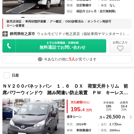
整備
法定整備付
修復
なし
保証
保証付 (12ヶ月・走行無制限)
販売店保証
車両状態評価書
グー鑑定
OBD診断済み
オンライン商談可
ローン仮審査
静岡県牧之原市
ウェルモビリティ牧之原店（福祉車両ヤマシタオート）福祉車両・介護車両の大型展示場
お気に入り
まずは在庫確認・見積依頼
無料通話でお問い合わせ
5人
今あなたの他に
が見ています
日産
ＮＶ２００バネットバン １．６ ＤＸ 荷室天井トリム 前
席パワーウィンドウ 踏み間違い防止装置 ＰＷ キーレスエ
ントリ 助手席エアバック エアコン 運転席エアバッグ Ｐ
支払総額
(税込)
本体価格
諸費用
Ｓ ＡＢＳ付 レーンアシスト アイドリングストップ 定期
185
10.4
195.
4
万円
万円
万円
点検記録簿
26,500
通常ローン
月々
円
年式
2024年
走行
2.7万km
車検
車検整備付
排気
1600cc