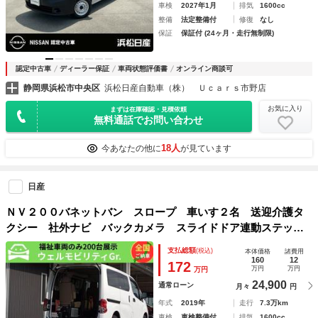
車検
2027年1月
排気
1600cc
整備
法定整備付
修復
なし
保証
保証付 (24ヶ月・走行無制限)
認定中古車
ディーラー保証
車両状態評価書
オンライン商談可
静岡県浜松市中央区
浜松日産自動車（株） Ｕｃａｒｓ市野店
お気に入り
まずは在庫確認・見積依頼
無料通話でお問い合わせ
18人
今あなたの他に
が見ています
日産
ＮＶ２００バネットバン スロープ 車いす２名 送迎介護タ
クシー 社外ナビ バックカメラ スライドドア連動ステッ
プ 車いす２名＋４名 車検 ２年付 福祉装備点検済 全国
支払総額
(税込)
本体価格
諸費用
対応１年故障保証 福祉車両 修復歴無し
160
12
172
万円
万円
万円
24,900
通常ローン
月々
円
年式
2019年
走行
7.3万km
車検
車検整備付
排気
1600cc