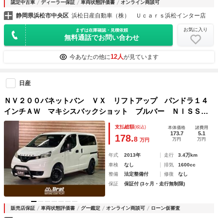
認定中古車
ディーラー保証
車両状態評価書
オンライン商談可
静岡県浜松市中央区
浜松日産自動車（株） Ｕｃａｒｓ浜松インター店
お気に入り
まずは在庫確認・見積依頼
無料通話でお問い合わせ
12人
今あなたの他に
が見ています
日産
ＮＶ２００バネットバン ＶＸ リフトアップ パンドラ１４
インチＡＷ マキシスバックショット ブルバー ＮＩＳＳＡ
Ｎエンブレム Ｖモーショングリル フロントカメラ フロア
支払総額
(税込)
本体価格
諸費用
パネル 純正オーディオ／フロアマット／ドアバイザー 前席
173.7
5.1
178.
8
万円
万円
万円
ＰＷ
年式
2013年
走行
3.4万km
車検
なし
排気
1600cc
整備
法定整備付
修復
なし
保証
保証付 (3ヶ月・走行無制限)
販売店保証
車両状態評価書
グー鑑定
オンライン商談可
ローン仮審査