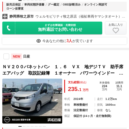
販売店保証
車両状態評価書
グー鑑定
OBD診断済み
オンライン商談可
ローン仮審査
静岡県牧之原市
ウェルモビリティ牧之原店（福祉車両ヤマシタオート）福祉車両・介護車両の大型展示場
お気に入り
まずは在庫確認・見積依頼
無料通話でお問い合わせ
3人
今あなたの他に
が見ています
日産
NEW
ＮＶ２００バネットバン １．６ ＶＸ 地デジＴＶ 助手席
エアバッグ 取説記録簿 １オーナー パワーウインドー イ
ンテリジェントキー レーンアシスト ナビ・ＴＶ キーレス
支払総額
(税込)
本体価格
諸費用
エントリー 被害軽減ブレーキ パワステ エアコン メモリ
224
11.1
235.
1
万円
万円
万円
ーナビ ＡＢＳ
年式
2024年
走行
1.2万km
車検
車検整備付
排気
1600cc
整備
法定整備付
修復
なし
保証
保証付 (24ヶ月・走行無制限)