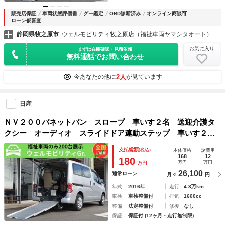
販売店保証
車両状態評価書
グー鑑定
OBD診断済み
オンライン商談可
ローン仮審査
静岡県牧之原市
ウェルモビリティ牧之原店（福祉車両ヤマシタオート）福祉車両・介護車両の大型展示場
お気に入り
まずは在庫確認・見積依頼
無料通話でお問い合わせ
2人
今あなたの他に
が見ています
日産
ＮＶ２００バネットバン スロープ 車いす２名 送迎介護タ
クシー オーディオ スライドドア連動ステップ 車いす２名
＋４名 車検 ２年付 福祉装備点検済 全国対応１年故障保
支払総額
(税込)
本体価格
諸費用
証 福祉車両 修復歴無し
168
12
180
万円
万円
万円
26,100
通常ローン
月々
円
年式
2016年
走行
4.3万km
車検
車検整備付
排気
1600cc
整備
法定整備付
修復
なし
保証
保証付 (12ヶ月・走行無制限)