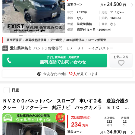
24,500
通常ローン
月々
円
年式
2012年
走行
11.4万km
車検
なし
排気
1600cc
整備
法定整備無
修復
なし
保証
保証付 (1ヶ月・1000km)
販売店保証
車両状態評価書
グー鑑定
OBD診断済み
ローン仮審査
愛知県津島市
バントラ貨物専門 ＥＸＩＳＴ －イグジストー
お気に入り
まずは在庫確認・見積依頼
無料通話でお問い合わせ
32人
今あなたの他に
が見ています
日産
ＮＶ２００バネットバン スロープ 車いす２名 送迎介護タ
クシー リアクーラー 純正ナビ バックカメラ ＥＴＣ エ
マージェンシーブレーキ スライドドア連動ステップ 点滴フ
支払総額
(税込)
本体価格
諸費用
ック 車いす２名＋４名 車検 ２年付 福祉装備点検済 全
222
12
234
万円
万円
万円
国対応１年故障保証 福祉車両 修復歴無し
34,600
通常ローン
月々
円