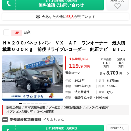
お気に入り
まずは在庫確認・見積依頼
無料通話でお問い合わせ
53人
今あなたの他に
が見ています
日産
UP
ＮＶ２００バネットバン ＶＸ ＡＴ ワンオーナー 最大積
載量６００ｋｇ 前後ドライブレコーダー 純正ナビ Ｂｌｕ
ｅｔｏｏｔｈオーディオ フルセグＴＶ ＤＶＤ再生 バック
支払総額
(税込)
本体価格
諸費用
カメラ ＥＴＣ キーレスエントリー
111.1
8.8
119.
9
万円
万円
万円
8,700
通常ローン
月々
円
年式
2013年
走行
6.9万km
車検
2026年11月
排気
1600cc
整備
法定整備付
修復
なし
保証
保証付 (1ヶ月・1000km)
販売店保証
車両状態評価書
グー鑑定
OBD診断済み
オンライン商談可
オプション見積り可
ローン仮審査
愛知県愛知郡東郷町
イサムちゃん
お気に入り
まずは在庫確認・見積依頼