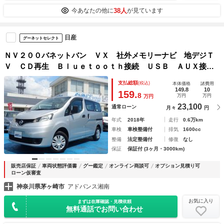
38人
今あなたの他に
が見ています
日産
グーネットセレクト
ＮＶ２００バネットバン ＶＸ 社外メモリーナビ 地デジＴ
Ｖ ＣＤ再生 Ｂｌｕｅｔｏｏｔｈ接続 ＵＳＢ ＡＵＸ接
続 ＥＴＣ キーレス 両側スライドドア Ｗエアバッグ Ａ
支払総額
(税込)
本体価格
諸費用
ＢＳ
149.8
10
159.
8
万円
万円
万円
23,100
通常ローン
月々
円
年式
2018年
走行
0.6万km
車検
車検整備付
排気
1600cc
整備
法定整備付
修復
なし
保証
保証付 (3ヶ月・3000km)
販売店保証
車両状態評価書
グー鑑定
オンライン商談可
オプション見積り可
ローン仮審査
神奈川県茅ヶ崎市
アドバンス湘南
お気に入り
まずは在庫確認・見積依頼
無料通話でお問い合わせ