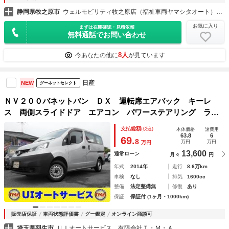
静岡県牧之原市
ウェルモビリティ牧之原店（福祉車両ヤマシタオート）福祉車両・介護車両の大型展示場
お気に入り
まずは在庫確認・見積依頼
無料通話でお問い合わせ
8人
今あなたの他に
が見ています
日産
NEW
グーネットセレクト
ＮＶ２００バネットバン ＤＸ 運転席エアバック キーレ
ス 両側スライドドア エアコン パワーステアリング ライ
トレベライザー ＥＴＣ 最大積載量６００Ｋｇ
支払総額
(税込)
本体価格
諸費用
63.8
6
69.
8
万円
万円
万円
13,600
通常ローン
月々
円
年式
2014年
走行
8.6万km
車検
なし
排気
1600cc
整備
法定整備無
修復
あり
保証
保証付 (1ヶ月・1000km)
販売店保証
車両状態評価書
グー鑑定
オンライン商談可
埼玉県羽生市
ＵＩオートサービス 有限会社Ｔ・Ｍ・Ａ