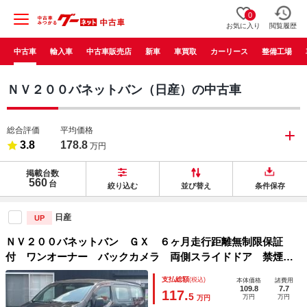
0
お気に入り
閲覧履歴
中古車
輸入車
中古車販売店
新車
車買取
カーリース
整備工場
ＮＶ２００バネットバン（日産）の中古車
総合評価
平均価格
3.8
178.8
万円
掲載台数
560
台
絞り込む
並び替え
条件保存
日産
UP
ＮＶ２００バネットバン ＧＸ ６ヶ月走行距離無制限保証
付 ワンオーナー バックカメラ 両側スライドドア 禁煙
車 ＳＤナビ ＥＴＣ 地デジＴＶ パワーウィンドウ キー
支払総額
(税込)
本体価格
諸費用
レス ＣＤ再生 ハロゲンランプ アンチロックブレーキシス
109.8
7.7
117.
5
万円
万円
万円
テム