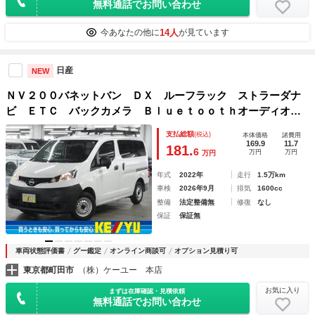
無料通話でお問い合わせ
14人
今あなたの他に
が見ています
日産
NEW
ＮＶ２００バネットバン ＤＸ ルーフラック ストラーダナ
ビ ＥＴＣ バックカメラ Ｂｌｕｅｔｏｏｔｈオーディオ
ＴＶ ＣＤ 前席パワーウインドウ 両側スライドドア 電動
支払総額
(税込)
本体価格
諸費用
格納ドアミラー オートライト キーレスエントリー 取扱説
169.9
11.7
181.
6
万円
万円
万円
明書有
年式
2022年
走行
1.5万km
車検
2026年9月
排気
1600cc
整備
法定整備無
修復
なし
保証
保証無
車両状態評価書
グー鑑定
オンライン商談可
オプション見積り可
東京都町田市
（株）ケーユー 本店
お気に入り
まずは在庫確認・見積依頼
無料通話でお問い合わせ