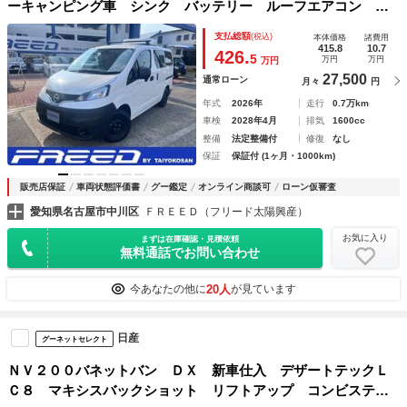
ーキャンピング車 シンク バッテリー ルーフエアコン 外
部電源 給水タンク 排水タンク コンロ キャリア カーナ
支払総額
(税込)
本体価格
諸費用
ビ バックカメラ デジタルインナーミラー式ドライブレコー
415.8
10.7
426.
5
万円
万円
万円
ダー エマージェンシーブレーキ ＥＴＣ 遮光カーテン
27,500
通常ローン
月々
円
年式
2026年
走行
0.7万km
車検
2028年4月
排気
1600cc
整備
法定整備付
修復
なし
保証
保証付 (1ヶ月・1000km)
販売店保証
車両状態評価書
グー鑑定
オンライン商談可
ローン仮審査
愛知県名古屋市中川区
ＦＲＥＥＤ（フリード太陽興産）
お気に入り
まずは在庫確認・見積依頼
無料通話でお問い合わせ
20人
今あなたの他に
が見ています
日産
グーネットセレクト
ＮＶ２００バネットバン ＤＸ 新車仕入 デザートテックＬ
Ｃ８ マキシスバックショット リフトアップ コンビステア