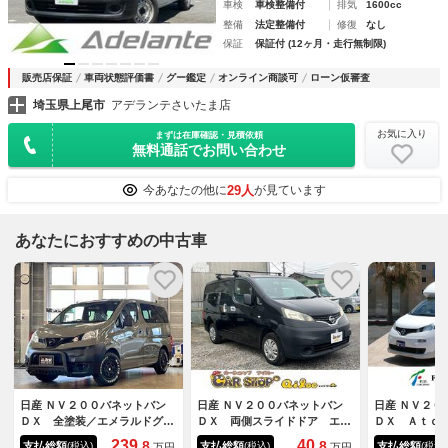
車検
車検整備付
排気
1600cc
整備
法定整備付
修復
なし
保証
保証付 (12ヶ月・走行無制限)
販売店保証
車両状態評価書
グー鑑定
オンライン商談可
ローン仮審査
埼玉県上尾市
アデランテさいたま店
お気に入り
まずは在庫確認・見積依頼
無料通話でお問い合わせ
29人
今あなたの他に
が見ています
あなたにおすすめの中古車
日産 ＮＶ２００バネットバン
日産 ＮＶ２００バネットバン
日産 ＮＶ２０
ＤＸ 全塗装／エメラルドグレ
ＤＸ 両側スライドドア エア
ＤＸ Ａｔｏ
ーＭ ブラック塗装 ＷＥＤＳ
バッグ インパネオートマ エ
ャンピングカ
239.
40.
8
8
支払総額
支払総額
支払総額
(税込)
(税込)
(税込)
万円
万円