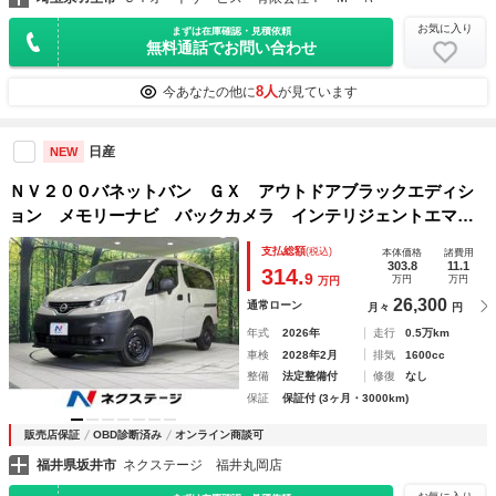
お気に入り
まずは在庫確認・見積依頼
無料通話でお問い合わせ
8人
今あなたの他に
が見ています
日産
NEW
ＮＶ２００バネットバン ＧＸ アウトドアブラックエディシ
ョン メモリーナビ バックカメラ インテリジェントエマー
ジェンシーブレーキ コーナーセンサー ＥＴＣ 運転席シー
支払総額
(税込)
本体価格
諸費用
トヒーター ＣＤ／ＤＶＤ／フルセグ Ｂｌｕｅｔｏｏｔｈ
303.8
11.1
314.
9
万円
万円
万円
ハイビームアシスト ダイアル式エアコン
26,300
通常ローン
月々
円
年式
2026年
走行
0.5万km
車検
2028年2月
排気
1600cc
整備
法定整備付
修復
なし
保証
保証付 (3ヶ月・3000km)
販売店保証
OBD診断済み
オンライン商談可
福井県坂井市
ネクステージ 福井丸岡店