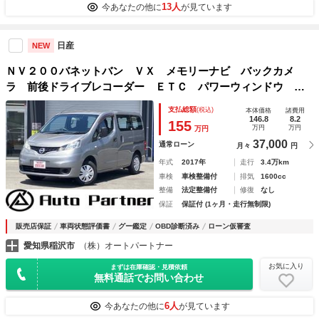
13人
今あなたの他に
が見ています
日産
NEW
ＮＶ２００バネットバン ＶＸ メモリーナビ バックカメ
ラ 前後ドライブレコーダー ＥＴＣ パワーウィンドウ キ
ーレス ５人乗り
支払総額
(税込)
本体価格
諸費用
146.8
8.2
155
万円
万円
万円
37,000
通常ローン
月々
円
年式
2017年
走行
3.4万km
車検
車検整備付
排気
1600cc
整備
法定整備付
修復
なし
保証
保証付 (1ヶ月・走行無制限)
販売店保証
車両状態評価書
グー鑑定
OBD診断済み
ローン仮審査
愛知県稲沢市
（株）オートパートナー
お気に入り
まずは在庫確認・見積依頼
無料通話でお問い合わせ
6人
今あなたの他に
が見ています