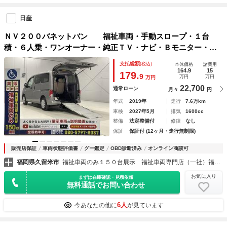
日産
ＮＶ２００バネットバン 福祉車両・手動スロープ・１台
積・６人乗・ワンオーナー・純正ＴＶ・ナビ・Ｂモニター・左
オーステップ・リヤクーラー・車イス後退防止ベルトサード・
支払総額
(税込)
本体価格
諸費用
電動車イス固定装置・左右スライドドア・スマートキー・禁煙
164.9
15
179.
9
万円
万円
万円
車
22,700
通常ローン
月々
円
年式
2019年
走行
7.6万km
車検
2027年5月
排気
1600cc
整備
法定整備付
修復
なし
保証
保証付 (12ヶ月・走行無制限)
販売店保証
車両状態評価書
グー鑑定
OBD診断済み
オンライン商談可
福岡県久留米市
福祉車両のみ１５０台展示 福祉車両専門店（一社）福祉車両のたすかる
お気に入り
まずは在庫確認・見積依頼
無料通話でお問い合わせ
6人
今あなたの他に
が見ています