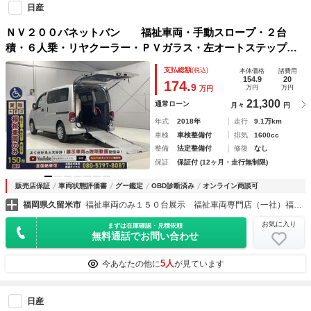
日産
ＮＶ２００バネットバン 福祉車両・手動スロープ・２台
積・６人乗・リヤクーラー・ＰＶガラス・左オートステップ・
アシストグリップ・メモリーナビ・Ｂカメラ・ＥＴＣ・電動ウ
支払総額
(税込)
本体価格
諸費用
ィンチセカンド・車椅子後退防止ベルトサード・ラッシングベ
154.9
20
174.
9
万円
万円
万円
ルト
21,300
通常ローン
月々
円
年式
2018年
走行
9.1万km
車検
車検整備付
排気
1600cc
整備
法定整備付
修復
なし
保証
保証付 (12ヶ月・走行無制限)
販売店保証
車両状態評価書
グー鑑定
OBD診断済み
オンライン商談可
福岡県久留米市
福祉車両のみ１５０台展示 福祉車両専門店（一社）福祉車両のたすかる
お気に入り
まずは在庫確認・見積依頼
無料通話でお問い合わせ
5人
今あなたの他に
が見ています
日産