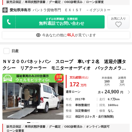
販売店保証
車両状態評価書
グー鑑定
OBD診断済み
ローン仮審査
愛知県津島市
バントラ貨物専門 ＥＸＩＳＴ －イグジストー
お気に入り
まずは在庫確認・見積依頼
無料通話でお問い合わせ
46人
今あなたの他に
が見ています
日産
ＮＶ２００バネットバン スロープ 車いす２名 送迎介護タ
クシー リアクーラー モニターオーディオ バックカメラ
スライドドア連動ステップ 車いす２名＋４名 車検 ２年
支払総額
(税込)
本体価格
諸費用
付 福祉装備点検済 全国対応１年故障保証 福祉車両 修復
160
12
172
万円
万円
万円
歴無し
24,900
通常ローン
月々
円
年式
2017年
走行
6.7万km
車検
車検整備付
排気
1600cc
整備
法定整備付
修復
なし
保証
保証付 (12ヶ月・走行無制限)
販売店保証
車両状態評価書
グー鑑定
OBD診断済み
オンライン商談可
ローン仮審査