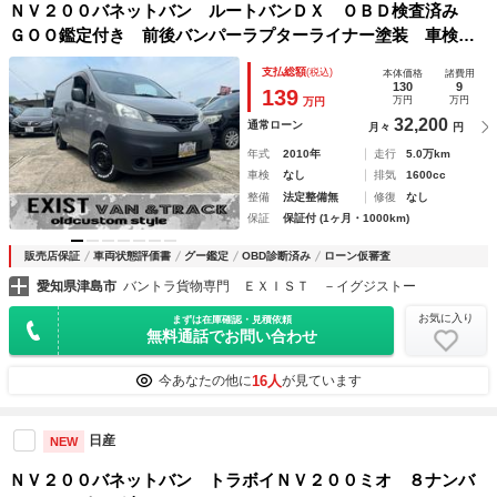
ＮＶ２００バネットバン ルートバンＤＸ ＯＢＤ検査済み
ＧＯＯ鑑定付き 前後バンパーラプターライナー塗装 車検対
応ゴツゴツホワイトレタータイヤ ブラックスチールホイー
支払総額
(税込)
本体価格
諸費用
ル キーレスキー ５ドア ＥＴＣ取付 ナルドグレー全塗装
130
9
139
万円
万円
万円
32,200
通常ローン
月々
円
年式
2010年
走行
5.0万km
車検
なし
排気
1600cc
整備
法定整備無
修復
なし
保証
保証付 (1ヶ月・1000km)
販売店保証
車両状態評価書
グー鑑定
OBD診断済み
ローン仮審査
愛知県津島市
バントラ貨物専門 ＥＸＩＳＴ －イグジストー
お気に入り
まずは在庫確認・見積依頼
無料通話でお問い合わせ
16人
今あなたの他に
が見ています
日産
NEW
ＮＶ２００バネットバン トラボイＮＶ２００ミオ ８ナンバ