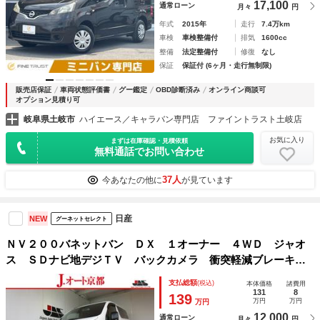
17,100
通常ローン
月々
円
年式
2015年
走行
7.4万km
車検
車検整備付
排気
1600cc
整備
法定整備付
修復
なし
保証
保証付 (6ヶ月・走行無制限)
販売店保証
車両状態評価書
グー鑑定
OBD診断済み
オンライン商談可
オプション見積り可
岐阜県土岐市
ハイエース／キャラバン専門店 ファイントラスト土岐店
お気に入り
まずは在庫確認・見積依頼
無料通話でお問い合わせ
37人
今あなたの他に
が見ています
日産
NEW
グーネットセレクト
ＮＶ２００バネットバン ＤＸ １オーナー ４ＷＤ ジャオ
ス ＳＤナビ地デジＴＶ バックカメラ 衝突軽減ブレーキ
車線逸脱警報 ドライブレコーダー 両側スライドドア ＥＴ
支払総額
(税込)
本体価格
諸費用
Ｃ シートヒーター スマートキー １４ＡＷ 横滑り防止機
131
8
139
万円
万円
万円
能
12,000
通常ローン
月々
円