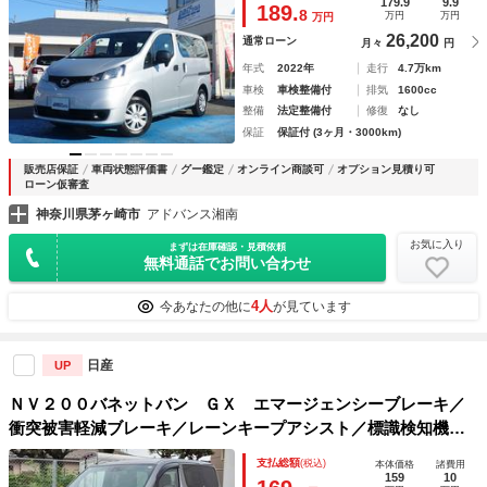
格ミラー
179.9
9.9
189.
8
万円
万円
万円
26,200
通常ローン
月々
円
年式
2022年
走行
4.7万km
車検
車検整備付
排気
1600cc
整備
法定整備付
修復
なし
保証
保証付 (3ヶ月・3000km)
販売店保証
車両状態評価書
グー鑑定
オンライン商談可
オプション見積り可
ローン仮審査
神奈川県茅ヶ崎市
アドバンス湘南
お気に入り
まずは在庫確認・見積依頼
無料通話でお問い合わせ
4人
今あなたの他に
が見ています
日産
UP
ＮＶ２００バネットバン ＧＸ エマージェンシーブレーキ／
衝突被害軽減ブレーキ／レーンキープアシスト／標識検知機能
／ハイビームアシスト／純正ナビ／フルセグ／ＢＴ接続／ＥＴ
支払総額
(税込)
本体価格
諸費用
Ｃ／キーレスキー／両側スライドドア／車検整備付／１年保証
159
10