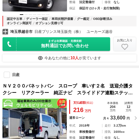
整備
法定整備付
修復
なし
保証
保証付 (12ヶ月・走行無制限)
認定中古車
ディーラー保証
車両状態評価書
グー鑑定
OBD診断済み
オンライン商談可
オプション見積り可
埼玉県越谷市
日産プリンス埼玉販売（株） ユーカーズ越谷
お気に入り
まずは在庫確認・見積依頼
無料通話でお問い合わせ
10人
今あなたの他に
が見ています
日産
ＮＶ２００バネットバン スロープ 車いす２名 送迎介護タ
クシー リアクーラー 純正ナビ スライドドア連動ステッ
プ 車いす２名＋４名 車検 ２年付 福祉装備点検済 全国
支払総額
(税込)
本体価格
諸費用
対応１年故障保証 福祉車両 修復歴無し
204
12
216
万円
万円
万円
33,600
通常ローン
月々
円
年式
2018年
走行
3.2万km
車検
車検整備付
排気
1600cc
整備
法定整備付
修復
なし