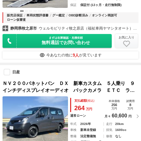
保証
保証付 (12ヶ月・走行無制限)
販売店保証
車両状態評価書
グー鑑定
OBD診断済み
オンライン商談可
ローン仮審査
静岡県牧之原市
ウェルモビリティ牧之原店（福祉車両ヤマシタオート）福祉車両・介護車両の大型展示場
お気に入り
まずは在庫確認・見積依頼
無料通話でお問い合わせ
9人
今あなたの他に
が見ています
日産
ＮＶ２００バネットバン ＤＸ 新車カスタム ５人乗り ９
インチディスプレイオーディオ バックカメラ ＥＴＣ ラゲ
ッジマット ドアバイザー ラバーマット グリル塗装 ホイ
支払総額
(税込)
本体価格
諸費用
ール塗装 ジオランダーＸＡＴ
256
8
264
万円
万円
万円
60,600
通常ローン
月々
円
年式
2026年
走行
20km
車検
新車未登録
排気
1600cc
整備
法定整備無
修復
なし