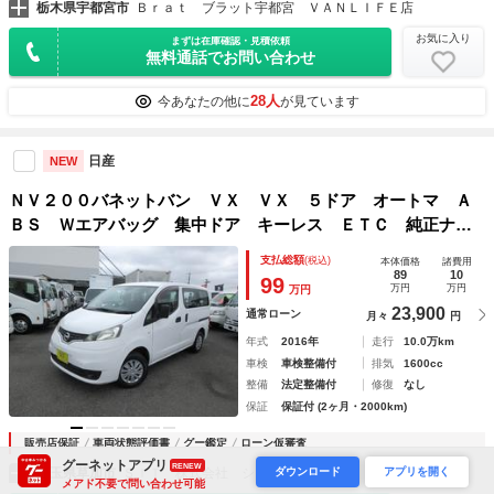
栃木県宇都宮市
Ｂｒａｔ ブラット宇都宮 ＶＡＮＬＩＦＥ店
お気に入り
まずは在庫確認・見積依頼
無料通話でお問い合わせ
28人
今あなたの他に
が見ています
日産
NEW
ＮＶ２００バネットバン ＶＸ ＶＸ ５ドア オートマ Ａ
ＢＳ Ｗエアバッグ 集中ドア キーレス ＥＴＣ 純正ナビ
ＴＶ バックカメラ ６００Ｋｇ積載
支払総額
(税込)
本体価格
諸費用
89
10
99
万円
万円
万円
23,900
通常ローン
月々
円
年式
2016年
走行
10.0万km
車検
車検整備付
排気
1600cc
整備
法定整備付
修復
なし
保証
保証付 (2ヶ月・2000km)
販売店保証
車両状態評価書
グー鑑定
ローン仮審査
グーネットアプリ
RENEW
ダウンロード
アプリを開く
埼玉県草加市
ＳＩＴ 株式会社 シーワン
メアド不要で問い合わせ可能