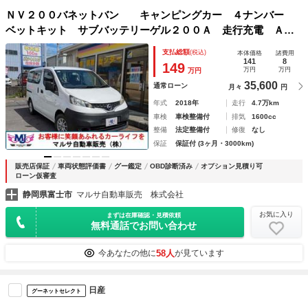
ＮＶ２００バネットバン キャンピングカー ４ナンバー
ベットキット サブバッテリーゲル２００Ａ 走行充電 ＡＣ
チャージ 室内エアコン 外部電源 ＥＴＣ バックカメラ
支払総額
(税込)
本体価格
諸費用
ナビ ＴＶ キーレスエントリー
141
8
149
万円
万円
万円
35,600
通常ローン
月々
円
年式
2018年
走行
4.7万km
車検
車検整備付
排気
1600cc
整備
法定整備付
修復
なし
保証
保証付 (3ヶ月・3000km)
販売店保証
車両状態評価書
グー鑑定
OBD診断済み
オプション見積り可
ローン仮審査
静岡県富士市
マルサ自動車販売 株式会社
お気に入り
まずは在庫確認・見積依頼
無料通話でお問い合わせ
58人
今あなたの他に
が見ています
日産
グーネットセレクト