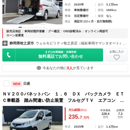
年式
2020年
走行
3.1万km
車検
車検整備付
排気
1600cc
整備
法定整備付
修復
なし
保証
保証付 (12ヶ月・走行無制限)
販売店保証
車両状態評価書
グー鑑定
OBD診断済み
オンライン商談可
ローン仮審査
静岡県牧之原市
ウェルモビリティ牧之原店（福祉車両ヤマシタオート）福祉車両・介護車両の大型展示場
お気に入り
まずは在庫確認・見積依頼
無料通話でお問い合わせ
8人
今あなたの他に
が見ています
日産
NEW
ＮＶ２００バネットバン １．６ ＤＸ バックカメラ ＥＴ
Ｃ車載器 踏み間違い防止装置 フルセグＴＶ エアコン ス
マートキー バックビューモニター 運転席エアバッグ キー
支払総額
(税込)
本体価格
諸費用
レスエントリー Ｗエアバック １オーナー パワステ ナビ
228.4
7.3
235.
7
万円
万円
万円
テレビ
年式
2025年
走行
1.4万km