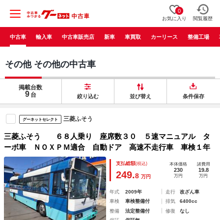
0
お気に入り
閲覧履歴
中古車
輸入車
中古車販売店
新車
車買取
カーリース
整備工場
その他 その他の中古車
掲載台数
9
台
絞り込む
並び替え
条件保存
三菱ふそう
グーネットセレクト
三菱ふそう ６８人乗り 座席数３０ ５速マニュアル タ
ーボ車 ＮＯＸＰＭ適合 自動ドア 高速不走行車 車検１年
支払総額
(税込)
本体価格
諸費用
230
19.8
249.
8
万円
万円
万円
年式
2009年
走行
改ざん車
車検
車検整備付
排気
6400cc
整備
法定整備付
修復
なし