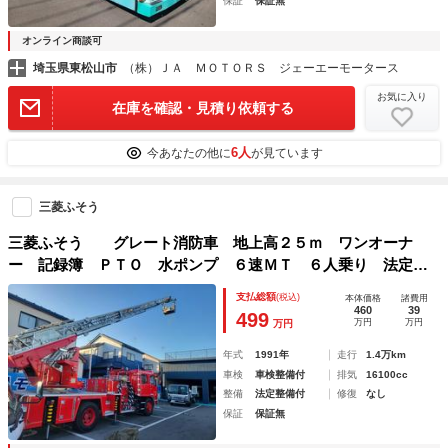
保証
保証無
オンライン商談可
埼玉県東松山市
（株）ＪＡ ＭＯＴＯＲＳ ジェーエーモータース
お気に入り
在庫を確認・見積り依頼する
6人
今あなたの他に
が見ています
三菱ふそう
三菱ふそう グレート消防車 地上高２５ｍ ワンオーナ
ー 記録簿 ＰＴＯ 水ポンプ ６速ＭＴ ６人乗り 法定整
備 車検１年
支払総額
(税込)
本体価格
諸費用
460
39
499
万円
万円
万円
年式
1991年
走行
1.4万km
車検
車検整備付
排気
16100cc
整備
法定整備付
修復
なし
保証
保証無