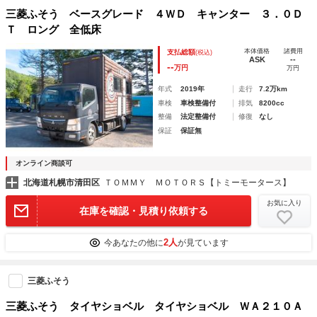
三菱ふそう ベースグレード ４ＷＤ キャンター ３．０Ｄ
Ｔ ロング 全低床
本体価格
諸費用
支払総額
(税込)
ASK
--
--
万円
万円
年式
2019年
走行
7.2万km
車検
車検整備付
排気
8200cc
整備
法定整備付
修復
なし
保証
保証無
オンライン商談可
北海道札幌市清田区
ＴＯＭＭＹ ＭＯＴＯＲＳ【トミーモータース】
お気に入り
在庫を確認・見積り依頼する
2人
今あなたの他に
が見ています
三菱ふそう
三菱ふそう タイヤショベル タイヤショベル ＷＡ２１０Ａ