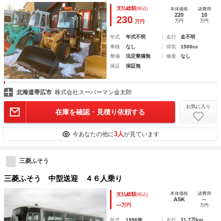
支払総額
(税込)
本体価格
諸費用
220
10
230
万円
万円
万円
年式
年式不明
走行
走不明
車検
なし
排気
1500cc
整備
法定整備無
修復
なし
保証
保証無
北海道帯広市
株式会社スーパーマン金太郎
お気に入り
在庫を確認・見積り依頼する
3人
今あなたの他に
が見ています
三菱ふそう
三菱ふそう 中型送迎 ４６人乗り
本体価格
諸費用
支払総額
(税込)
ASK
--
--
万円
万円
年式
1996年
走行
31.7万km