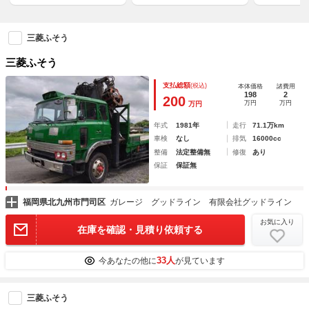
三菱ふそう
三菱ふそう
支払総額
(税込)
本体価格
諸費用
198
2
200
万円
万円
万円
年式
1981年
走行
71.1万km
車検
なし
排気
16000cc
整備
法定整備無
修復
あり
保証
保証無
福岡県北九州市門司区
ガレージ グッドライン 有限会社グッドライン
お気に入り
在庫を確認・見積り依頼する
33人
今あなたの他に
が見ています
三菱ふそう