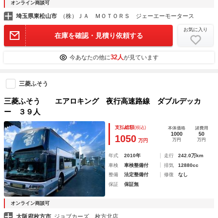
オンライン商談可
埼玉県東松山市
（株）ＪＡ ＭＯＴＯＲＳ ジェーエーモータース
お気に入り
在庫を確認・見積り依頼する
32人
今あなたの他に
が見ています
三菱ふそう
三菱ふそう エアロキング 夜行高速路線 ダブルデッカ
ー ３９人
支払総額
(税込)
本体価格
諸費用
1000
50
1050
万円
万円
万円
年式
2010年
走行
242.0万km
車検
車検整備付
排気
12880cc
整備
法定整備付
修復
なし
保証
保証無
オンライン商談可
大阪府枚方市
ジョブカーズ 枚方北店