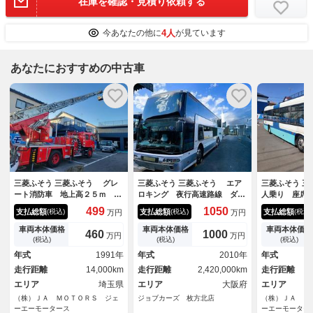
在庫を確認・見積り依頼する
4人
今あなたの他に
が見ています
あなたにおすすめの中古車
三菱ふそう 三菱ふそう グレ
三菱ふそう 三菱ふそう エア
三菱ふそう 
ート消防車 地上高２５ｍ ワ
ロキング 夜行高速路線 ダブ
人乗り 座席
ンオーナー 記録簿 ＰＴＯ
ルデッカー ３９人
ュアル ター
499
1050
支払総額
支払総額
支払総額
(税込)
(税込)
(税込)
万円
万円
水ポンプ ６速ＭＴ ６人乗
適合 自動ド
り 法定整備 車検１年
車 車検１年
車両本体価格
車両本体価格
車両本体価格
460
1000
万円
万円
(税込)
(税込)
(税込)
年式
1991年
年式
2010年
年式
走行距離
14,000km
走行距離
2,420,000km
走行距離
エリア
埼玉県
エリア
大阪府
エリア
（株）ＪＡ ＭＯＴＯＲＳ ジェ
ジョブカーズ 枚方北店
（株）ＪＡ Ｍ
ーエーモータース
ーエーモーター