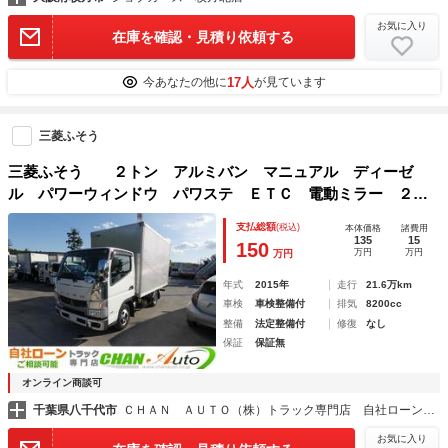
お気に入り
在庫を確認・見積り依頼する
17人
今あなたの他に
が見ています
三菱ふそう
三菱ふそう ２トン アルミバン マニュアル ディーゼ
ル パワーウィンドウ パワステ ＥＴＣ 電動ミラー ２６
０５０６
支払総額
(税込)
本体価格
諸費用
135
15
150
万円
万円
万円
年式
2015年
走行
21.6万km
車検
車検整備付
排気
8200cc
整備
法定整備付
修復
なし
保証
保証無
オンライン商談可
千葉県八千代市
ＣＨＡＮ ＡＵＴＯ（株）トラック専門店 自社ローン・自社リース・レンタカー
お気に入り