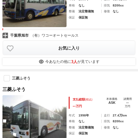
車検
なし
排気
8200cc
整備
法定整備無
修復
なし
保証
保証無
千葉県旭市
（有）ワコーオートセールス
お気に入り
3人
今あなたの他に
が見ています
三菱ふそう
三菱ふそう
本体価格
諸費用
支払総額
(税込)
ASK
--
--
万円
万円
年式
1998年
走行
27.4万km
車検
なし
排気
8200cc
整備
法定整備無
修復
なし
保証
保証無