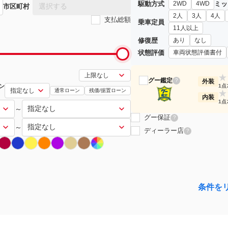
駆動方式
ミッ
2WD
4WD
選択する
市区町村
2人
3人
4人
支払総額
乗車定員
11人以上
修復歴
あり
なし
状態評価
車両状態評価書付
★
グー鑑定
?
外装
ン
1点
通常ローン
残価/据置ローン
★
内装
1点
～
グー保証
?
～
ディーラー店
?
条件を