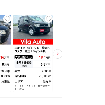
UP
UP
三菱 ｅＫワゴン ＧＳ 片側パ
三菱 ｅＫワゴン Ｍ オーディ
三菱 
ワスラ 純正１３インチ鉄 Ｅ
オ 衝突被害軽減システム コ
ｌｕ
ＴＣ
ーナーセンサー シートヒータ
ック
16
18.
4
102.
9
支払総額
支払総額
支払
万円
(税込)
万円
(税込)
万円
ー 車線逸脱警報 オートライ
ー 
ト ＣＤ 電動格納ドアミラ
イト
車両本体価格
車両本体価格
車両
8
6.
8
95
万円
万円
万円
ー アイドリングストップ 横
イド
(税込)
(税込)
滑り防止装置
ミラ
2006年
年式
2006年
年式
2024年
年式
チシ
7,000km
走行距離
71,000km
走行距離
12,000km
走行
埼玉県
エリア
愛知県
エリア
新潟県
エリ
Ｖｉｔａ Ａｕｔｏ ビータオー
ネクステージ 新潟南店
（株）
ト一宮店