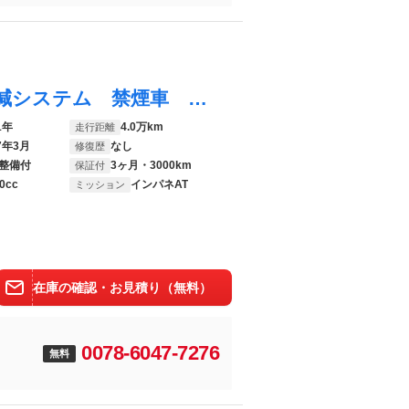
ｅＫワゴン Ｍ バックカメラ 衝突被害軽減システム 禁煙車 ドラレコ コーナーセンサー ＥＴＣ 車線逸脱警報 オートライト シートヒーター Ｂｌｕｅｔｏｏｔｈ再生 ＣＤＤＶＤ再生 地デジ 電動格納ミラー ベンチシート
1年
4.0万km
走行距離
7年3月
なし
修復歴
整備付
3ヶ月・3000km
保証付
0cc
インパネAT
ミッション
在庫の確認・お見積り（無料）
0078-6047-7276
無料