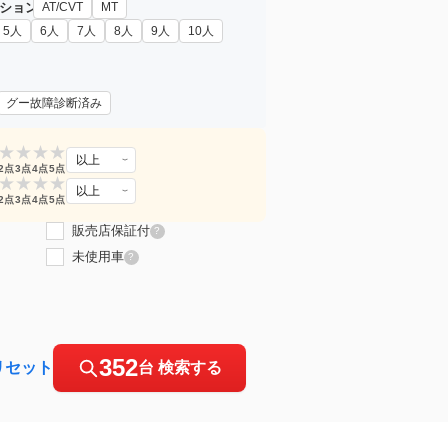
ション
AT/CVT
MT
5人
6人
7人
8人
9人
10人
グー故障診断済み
★
★
★
★
以上
2点
3点
4点
5点
★
★
★
★
以上
2点
3点
4点
5点
販売店保証付
?
未使用車
?
352
リセット
台 検索する