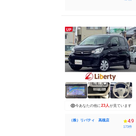
UP
23人
今あなたの他に
が見ています
（株）リバティ 高槻店
4.9
173件