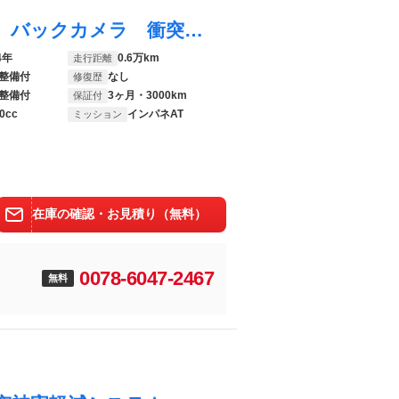
ｅＫワゴン Ｍ 禁煙車 純正９インチナビ バックカメラ 衝突軽減ブレーキ ＥＴＣ キーレス シートヒーター アイドリングストップ ステアリングスイッチ フルセグＴＶ Ｂｌｕｅｔｏｏｔｈ再生 車線逸脱警報装置
4年
0.6万km
走行距離
整備付
なし
修復歴
整備付
3ヶ月・3000km
保証付
0cc
インパネAT
ミッション
在庫の確認・お見積り（無料）
0078-6047-2467
無料