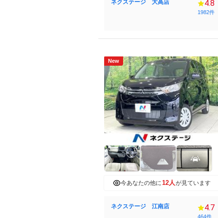
ネクステージ 大高店
4.8
1982件
New
12人
今あなたの他に
が見ています
ネクステージ 江南店
4.7
464件