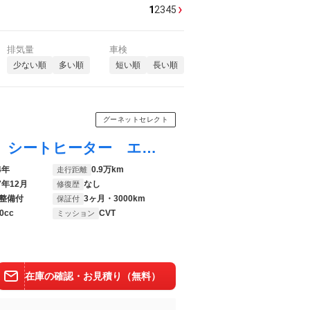
›
1
2
3
4
5
排気量
車検
少ない順
多い順
短い順
長い順
グーネットセレクト
ｅＫワゴン Ｍ 禁煙車 衝突軽減システム シートヒーター エアコン アイドリングストップ プライバシーガラス ヘッドライトレベライザー キーレスエントリー
4年
0.9万km
走行距離
7年12月
なし
修復歴
整備付
3ヶ月・3000km
保証付
0cc
CVT
ミッション
在庫の確認・お見積り（無料）