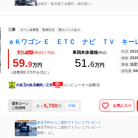
定休日：毎月第三水曜日（祝日除く）
三菱
ローン仮審査
動画付き
購入パックあり
201
年式
支払総額
車両本体価格
(税込)(リ済込)
(税込)
202
車検
59.
51.
9
6
法定
万円
万円
整備
66
排気量
（諸費用8.3万円を含む）
3
4
コンピューター診断済
外装
内装
機関／正常
通常ローン
5,700
お気に入り
詳細
月々
円
ご利用時
来店予約からご成約でドラレコプレゼント
来店予約からご成約でドラレコプレゼント
期間： なし