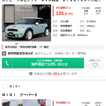
応 ミュージックサーバー カバナシートカバー コニカルス
支払総額
(税込)
本体価格
諸費用
ポーク１７インチアルミキセノンヘッドライト ＥＴＣ
108
17.8
125.
8
万円
万円
万円
年式
2013後
走行
5.0万km
車検
車検整備付
排気
1600cc
整備
法定整備付
修復
なし
保証
保証付 (1ヶ月・3000km)
販売店保証
車両状態評価書
グー鑑定
静岡県駿東郡清水町
㈱グリュック ＢＭＷ／ＭＩＮＩ専門店
お気に入り
まずは在庫確認・見積依頼
無料通話でお問い合わせ
20人
今あなたの他に
が見ています
ＭＩＮＩ
ＭＩＮＩ クーパーＳ
支払総額
(税込)
本体価格
諸費用
42
17.6