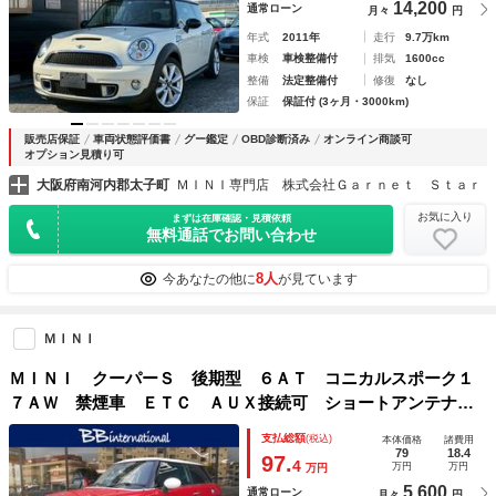
14,200
通常ローン
月々
円
年式
2011年
走行
9.7万km
車検
車検整備付
排気
1600cc
整備
法定整備付
修復
なし
保証
保証付 (3ヶ月・3000km)
販売店保証
車両状態評価書
グー鑑定
OBD診断済み
オンライン商談可
オプション見積り可
大阪府南河内郡太子町
ＭＩＮＩ専門店 株式会社Ｇａｒｎｅｔ Ｓｔａｒ
お気に入り
まずは在庫確認・見積依頼
無料通話でお問い合わせ
8人
今あなたの他に
が見ています
ＭＩＮＩ
ＭＩＮＩ クーパーＳ 後期型 ６ＡＴ コニカルスポーク１
７ＡＷ 禁煙車 ＥＴＣ ＡＵＸ接続可 ショートアンテナ
リア窓スモークフィルム クロームライン外装 ２０２１年製
支払総額
(税込)
本体価格
諸費用
ミシュランタイヤ ホワイトターンシグナル パドルスイッ
79
18.4
97.
4
万円
万円
万円
チ チリレッドボディ ホワイトルーフ スペアキー有
5,600
通常ローン
月々
円