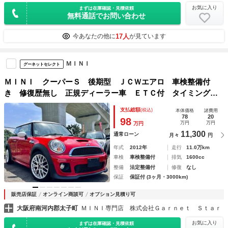
お気に入り
まずは在庫確認・見積依頼
無料通話でお問い合わせ
17人
今あなたの他に
が見ています
ＭＩＮＩ
グーネットセレクト
ＭＩＮＩ クーパーＳ 後期型 ＪＣＷエアロ 車検整備付
き 修復歴無し 正規ディーラー車 ＥＴＣ付 タイミングチ
ェーン ステムシール交換 ターボ パドルシフト
支払総額
(税込)
本体価格
諸費用
78
20
98
万円
万円
万円
11,300
通常ローン
月々
円
年式
2012年
走行
11.0万km
車検
車検整備付
排気
1600cc
整備
法定整備付
修復
なし
保証
保証付 (3ヶ月・3000km)
販売店保証
オンライン商談可
オプション見積り可
大阪府南河内郡太子町
ＭＩＮＩ専門店 株式会社Ｇａｒｎｅｔ Ｓｔａｒ
お気に入り
まずは在庫確認・見積依頼