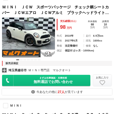
ＭＩＮＩ ＪＣＷ スポーツパッケージ チェック柄シートカ
バー ＪＣＷエアロ ＪＣＷアルミ ブラックヘッドライトリ
ング ユニオンジャックリアテールランプ キャリパー塗装
支払総額
(税込)
本体価格
諸費用
スポーツサス ＤＳＣ ＡＵＴＯエアコン カーテンエアバッ
88
10
98
万円
万円
万円
グ
年式
2010年
走行
6.9万km
車検
2027年6月
排気
1600cc
整備
法定整備付
修復
なし
保証
保証付 (2ヶ月・1000km)
販売店保証
埼玉県越谷市
ＭＩＮＩ専門店 マルクオート
お気に入り
まずは在庫確認・見積依頼
無料通話でお問い合わせ
27人
今あなたの他に
が見ています
ＭＩＮＩ