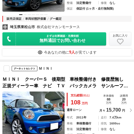
整備
法定整備付
修復
なし
保証
保証付 (1ヶ月・走行無制限)
販売店保証
車両状態評価書
グー鑑定
埼玉県東松山市
株式会社マカンモータース
お気に入り
まずは在庫確認・見積依頼
無料通話でお問い合わせ
9人
今あなたの他に
が見ています
ＭＩＮＩ
グーネットセレクト
ＭＩＮＩ クーパーＳ 後期型 車検整備付き 修復歴無し
正規ディーラー車 ナビ ＴＶ バックカメラ サンルーフ付
き ステムシール タイミングチェーン交換 パドルシフト
支払総額
(税込)
本体価格
諸費用
ターボ
88
20
108
万円
万円
万円
15,700
通常ローン
月々
円
年式
2011年
走行
7.4万km
車検
車検整備付
排気
1600cc
整備
法定整備付
修復
なし