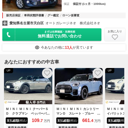
保証
保証付 (1ヶ月・1000km)
販売店保証
車両状態評価書
グー鑑定
ローン仮審査
愛知県名古屋市天白区
オートガレージネオ 株式会社ネオ
お気に入り
まずは在庫確認・見積依頼
無料通話でお問い合わせ
13人
今あなたの他に
が見ています
あなたにおすすめの中古車
UP
UP
ＭＩＮＩ ＭＩＮＩ クーパーＳ
ＭＩＮＩ ＭＩＮＩ カントリー
ＭＩＮＩ ＭＩ
Ｄ クラブマン ペッパーパッ
マンＤ スレート・ブルー 全
イバリットス
ケージ 純正１７インチアロイ
国限定２００台 専用ボディカ
行距離無制限
109.
661.
7
4
支払総額
支払総額
支払総額
(税込)
(税込)
(税込)
万円
万円
ホイール アダプティブクルー
ラー 専用１９インチアルミ
ナビ 禁煙車
ズコントロール コンフォート
ＪＣＷスポーツシート 全周囲
５インチアル
車両本体価格
車両本体価格
車両本体価格