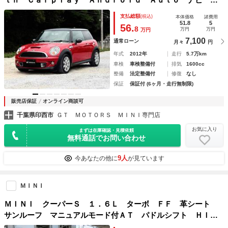
ラレコ ドライブレコーダー バックカメラ ＥＴＣ ＵＳ
支払総額
(税込)
本体価格
諸費用
Ｂ アルミ ユニオンジャック テール ＧＴＭｏｔｏｒｓ
51.8
5
56.
8
万円
万円
万円
7,100
通常ローン
月々
円
年式
2012年
走行
5.7万km
車検
車検整備付
排気
1600cc
整備
法定整備付
修復
なし
保証
保証付 (6ヶ月・走行無制限)
販売店保証
オンライン商談可
千葉県印西市
ＧＴ ＭＯＴＯＲＳ ＭＩＮＩ専門店
お気に入り
まずは在庫確認・見積依頼
無料通話でお問い合わせ
9人
今あなたの他に
が見ています
ＭＩＮＩ
ＭＩＮＩ クーパーＳ １．６Ｌ ターボ ＦＦ 革シート
サンルーフ マニュアルモード付ＡＴ パドルシフト ＨＩＤ
ヘッドライト 純正アルミホイール ＥＴＣ