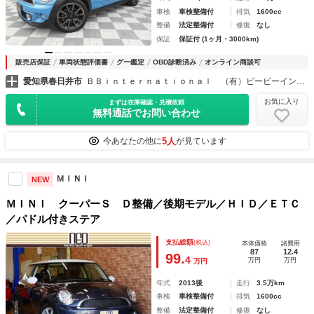
車検
車検整備付
排気
1600cc
整備
法定整備付
修復
なし
保証
保証付 (1ヶ月・3000km)
販売店保証
車両状態評価書
グー鑑定
OBD診断済み
オンライン商談可
愛知県春日井市
ＢＢｉｎｔｅｒｎａｔｉｏｎａｌ （有）ビービーインターナショナル
お気に入り
まずは在庫確認・見積依頼
無料通話でお問い合わせ
5人
今あなたの他に
が見ています
ＭＩＮＩ
NEW
ＭＩＮＩ クーパーＳ Ｄ整備／後期モデル／ＨＩＤ／ＥＴＣ
／パドル付きステア
支払総額
(税込)
本体価格
諸費用
87
12.4
99.
4
万円
万円
万円
年式
2013後
走行
3.5万km
車検
車検整備付
排気
1600cc
整備
法定整備付
修復
なし