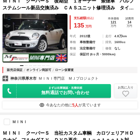
ＭＩＮＩ クーパーＳ 後期型 １オーナー 禁煙車 バルブ
ステムシール新品交換済み ＣＡＳユニット修理済み タイヤ
４本新品 プラグ新品 対策高圧燃料ポンプ搭載車（後期最終
支払総額
(税込)
本体価格
諸費用
型） ＥＴＣ ＪＣＷ専用１７インチＡＷ装備
121
14
135
万円
万円
万円
年式
2012後
走行
4.8万km
車検
車検整備付
排気
1600cc
整備
法定整備付
修復
なし
保証
保証付 (6ヶ月・5000km)
販売店保証
オンライン商談可
ローン仮審査
神奈川県厚木市
ＭＩＮＩ専門店 ＭＪプロジェクト
お気に入り
まずは在庫確認・見積依頼
無料通話でお問い合わせ
5人
今あなたの他に
が見ています
ＭＩＮＩ
ＭＩＮＩ クーパーＳ 当社カスタム車輌 カロツェリアＨＤ
Ｄナビ フルセグＴＶ ＤＶＤ再生 Ｂｌｕｅｔｏｏｔｈ対