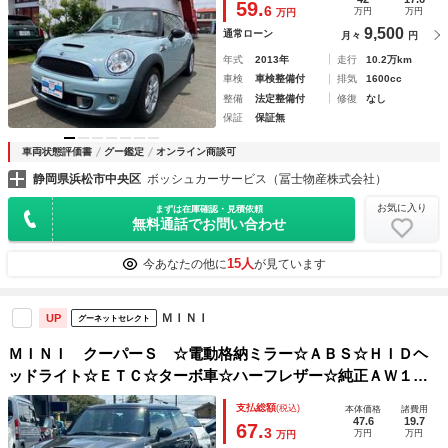
59.
6
万円
万円
万円
9,500
通常ローン
月々
円
年式
2013年
走行
10.2万km
車検
車検整備付
排気
1600cc
整備
法定整備付
修復
なし
保証
保証無
車両状態評価書
グー鑑定
オンライン商談可
静岡県浜松市中央区
ボッシュカーサービス（冨士物産株式会社）
お気に入り
まずは在庫確認・見積依頼
無料通話でお問い合わせ
15人
今あなたの他に
が見ています
ＭＩＮＩ
UP
グーネットセレクト
ＭＩＮＩ クーパーＳ ☆電動格納ミラー☆ＡＢＳ☆ＨＩＤヘ
ッドライト☆ＥＴＣ☆ターボ車☆ハーフレザー☆純正ＡＷ１７
インチ☆プッシュスタート☆
支払総額
(税込)
本体価格
諸費用
47.6
19.7
67.
3
万円
万円
万円