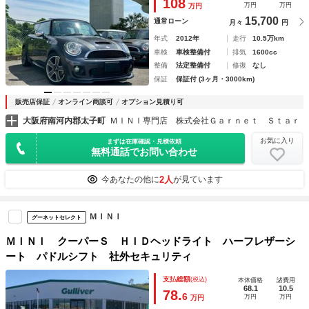
108
万円
万円
万円
15,700
通常ローン
月々
円
年式
2012年
走行
10.5万km
車検
車検整備付
排気
1600cc
整備
法定整備付
修復
なし
保証
保証付 (3ヶ月・3000km)
販売店保証
オンライン商談可
オプション見積り可
大阪府南河内郡太子町
ＭＩＮＩ専門店 株式会社Ｇａｒｎｅｔ Ｓｔａｒ
お気に入り
まずは在庫確認・見積依頼
無料通話でお問い合わせ
2人
今あなたの他に
が見ています
ＭＩＮＩ
グーネットセレクト
ＭＩＮＩ クーパーＳ ＨＩＤヘッドライト ハーフレザーシ
ート パドルシフト 社外セキュリティ
支払総額
(税込)
本体価格
諸費用
68.1
10.5
78.
6
万円
万円
万円