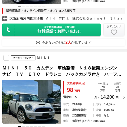
保証
保証付 (3ヶ月・3000km)
販売店保証
オンライン商談可
オプション見積り可
大阪府南河内郡太子町
ＭＩＮＩ専門店 株式会社Ｇａｒｎｅｔ Ｓｔａｒ
お気に入り
まずは在庫確認・見積依頼
無料通話でお問い合わせ
2人
今あなたの他に
が見ています
ＭＩＮＩ
グーネットセレクト
ＭＩＮＩ ５０ カムデン 車検整備 Ｎ１８後期エンジン
ナビ ＴＶ ＥＴＣ ドラレコ バックカメラ付き ハーフレ
ザーシート 修復歴無 正規ディーラー車 タイミングチェー
支払総額
(税込)
本体価格
諸費用
ン ステムシール交換 ターボ パドルシフト
78
20
98
万円
万円
万円
14,200
通常ローン
月々
円
年式
2010年
走行
9.4万km
車検
車検整備付
排気
1600cc
整備
法定整備付
修復
なし
保証
保証付 (3ヶ月・3000km)