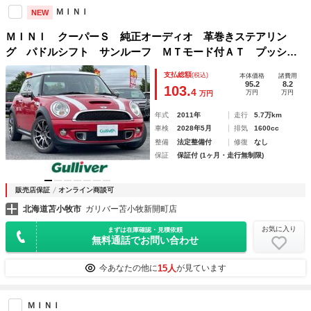
ＭＩＮＩ
NEW
ＭＩＮＩ クーパーＳ 純正オーディオ 革巻きステアリン
グ パドルシフト サンルーフ ＭＴモード付ＡＴ プッシュ
スタート スマートキー ＨＩＤヘッドライト フォグラン
支払総額
(税込)
本体価格
諸費用
プ 社外フロアマット
95.2
8.2
103.
4
万円
万円
万円
年式
2011年
走行
5.7万km
車検
2028年5月
排気
1600cc
整備
法定整備付
修復
なし
保証
保証付 (1ヶ月・走行無制限)
販売店保証
オンライン商談可
北海道苫小牧市
ガリバー苫小牧新開町店
お気に入り
まずは在庫確認・見積依頼
無料通話でお問い合わせ
15人
今あなたの他に
が見ています
ＭＩＮＩ