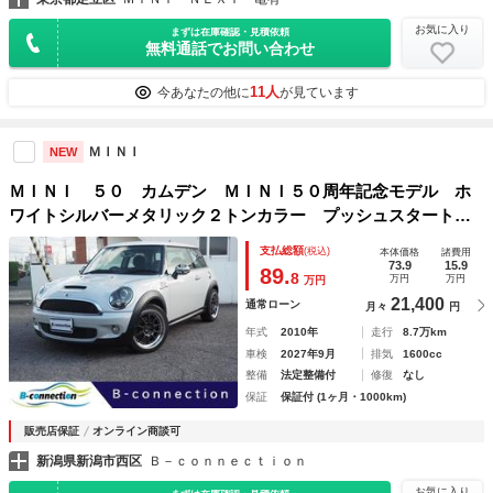
お気に入り
まずは在庫確認・見積依頼
無料通話でお問い合わせ
11人
今あなたの他に
が見ています
ＭＩＮＩ
NEW
ＭＩＮＩ ５０ カムデン ＭＩＮＩ５０周年記念モデル ホ
ワイトシルバーメタリック２トンカラー プッシュスタート
ナビ 社外１７インチアルミホイール 純正オーディオ フォ
支払総額
(税込)
本体価格
諸費用
グランプ ＥＴＣ オートエアコン 電格ミラー フロアマッ
73.9
15.9
89.
8
万円
万円
万円
ト
21,400
通常ローン
月々
円
年式
2010年
走行
8.7万km
車検
2027年9月
排気
1600cc
整備
法定整備付
修復
なし
保証
保証付 (1ヶ月・1000km)
販売店保証
オンライン商談可
新潟県新潟市西区
Ｂ－ｃｏｎｎｅｃｔｉｏｎ
お気に入り