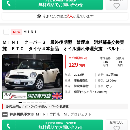
まずは在庫確認・見積依頼
無料通話でお問い合わせ
2人
今あなたの他に
が見ています
ＭＩＮＩ
NEW
ＭＩＮＩ クーパーＳ 最終後期型 禁煙車 消耗部品交換実
施 ＥＴＣ タイヤ４本新品 オイル漏れ修理実施 ベルト新
品 ウォーターポンププーリー新品 フロントブレーキパット
支払総額
(税込)
本体価格
諸費用
新品 ヘッドライト磨き＆クリア塗装（専門業者実施）済み
115
14
129
万円
万円
万円
年式
2013後
走行
4.2万km
車検
車検整備付
排気
1600cc
整備
法定整備付
修復
なし
保証
保証付 (6ヶ月・5000km)
販売店保証
オンライン商談可
ローン仮審査
神奈川県厚木市
ＭＩＮＩ専門店 ＭＪプロジェクト
お気に入り
まずは在庫確認・見積依頼
無料通話でお問い合わせ