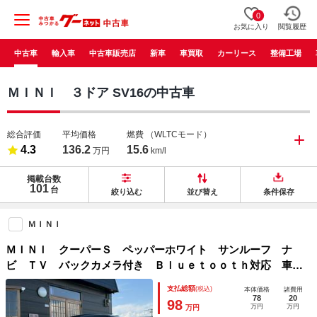
0
お気に入り
閲覧履歴
中古車
輸入車
中古車販売店
新車
車買取
カーリース
整備工場
ＭＩＮＩ ３ドア SV16の中古車
総合評価
平均価格
燃費
（WLTCモード）
4.3
136.2
15.6
万円
km/l
掲載台数
101
台
絞り込む
並び替え
条件保存
ＭＩＮＩ
ＭＩＮＩ クーパーＳ ペッパーホワイト サンルーフ ナ
ビ ＴＶ バックカメラ付き Ｂｌｕｅｔｏｏｔｈ対応 車検
整備付 修復歴無 正規ディーラー車 タイミングチェーン
支払総額
(税込)
本体価格
諸費用
ステムシール交換
78
20
98
万円
万円
万円