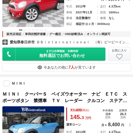
年式
2012年
走行
4.3万km
車検
2027年11月
排気
1600cc
整備
法定整備付
修復
なし
保証
保証付 (1ヶ月・3000km)
販売店保証
車両状態評価書
グー鑑定
OBD診断済み
オンライン商談可
愛知県春日井市
ＢＢｉｎｔｅｒｎａｔｉｏｎａｌ （有）ビービーインターナショナル
お気に入り
まずは在庫確認・見積依頼
無料通話でお問い合わせ
7人
今あなたの他に
が見ています
ＭＩＮＩ
ＭＩＮＩ クーパーＳ ベイズウオーター ナビ ＥＴＣ ス
ポーツボタン 禁煙車 ＴＶ レーダー クルコン ステアリ
ンリモコン リアウィンドウフィルム 特別仕様車 １７Ａ
支払総額
(税込)
本体価格
諸費用
Ｗ レザーシート シートヒーター クロームＩＮＴ 専用デ
119
26.3
145.
3
万円
万円
万円
ザイン内外装 カイトブルーボディ スペアキー有
8,400
通常ローン
月々
円
年式
2013年
走行
3.3万km