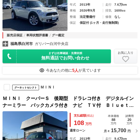
年式
2013年
走行
7.6万km
車検
2026年9月
排気
1600cc
整備
法定整備付
修復
なし
保証
保証付 (1ヶ月・走行無制限)
販売店保証
車両状態評価書
グー鑑定
福島県白河市
ガリバー白河中央店
お気に入り
まずは在庫確認・見積依頼
無料通話でお問い合わせ
5人
今あなたの他に
が見ています
ＭＩＮＩ
グーネットセレクト
ＭＩＮＩ クーパーＳ 後期型 ドラレコ付き デジタルイン
ナーミラー バックカメラ付き ナビ ＴＶ付 Ｂｌｕｅｔｏ
ｏｔｈ対応 ＥＴＣ付き 車検整備付 修復歴無 正規ディー
支払総額
(税込)
本体価格
諸費用
ラー車
88
20
108
万円
万円
万円
15,700
通常ローン
月々
円
年式
2013年
走行
9.4万km