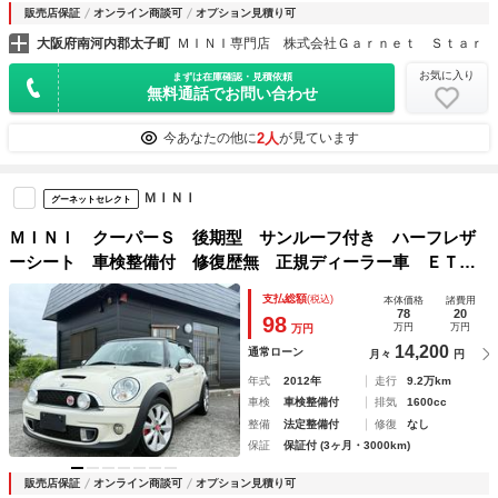
販売店保証
オンライン商談可
オプション見積り可
大阪府南河内郡太子町
ＭＩＮＩ専門店 株式会社Ｇａｒｎｅｔ Ｓｔａｒ
お気に入り
まずは在庫確認・見積依頼
無料通話でお問い合わせ
2人
今あなたの他に
が見ています
ＭＩＮＩ
グーネットセレクト
ＭＩＮＩ クーパーＳ 後期型 サンルーフ付き ハーフレザ
ーシート 車検整備付 修復歴無 正規ディーラー車 ＥＴＣ
付き タイミングチェーン ステムシール交換 ターボ
支払総額
(税込)
本体価格
諸費用
78
20
98
万円
万円
万円
14,200
通常ローン
月々
円
年式
2012年
走行
9.2万km
車検
車検整備付
排気
1600cc
整備
法定整備付
修復
なし
保証
保証付 (3ヶ月・3000km)
販売店保証
オンライン商談可
オプション見積り可