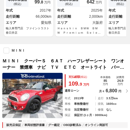
99.
642
8
万円
万円
アクセス ６ヶ月走行距離無制
カメラ ヘッドアップディスプ
レスエントリ
(税込)
(税込)
(税込)
限保証付 禁煙車 ＬＥＤヘッ
レイ ｈａｒｍａｎ／ｋａｒｄ
ー Ｂｌｕｅ
年式
2017年
年式
2025年
年式
ドライト 純正ＨＤＤナビ バ
ｏｎ シートヒーター 電動リ
モード付オー
走行距離
66,000km
走行距離
2,000km
走行距離
ックカメラ
アゲート 追従型クルコン
エリア
愛知県
エリア
大阪府
エリア
輸入車専門店 ファイントラスト
Ｈａｎｓｈｉｎ ＢＭＷ ＢＭ
輸入車専門店 
春日井店
Ｗ Ｐｒｅｍｉｕｍ Ｓｅｌｅｃ
春日井店
ｔｉｏｎ 箕面
ＭＩＮＩ
ＭＩＮＩ クーパーＳ ６ＡＴ ハーフレザーシート ワンオ
ーナー 禁煙車 ナビ ＴＶ ＥＴＣ オートライト パーキ
ングセンサー コンフォートアクセス 純正１６ＡＷ ＢＪミ
支払総額
(税込)
本体価格
諸費用
ラー サテライトグレーライン クロームライン内外装 スポ
85
24.9
109.
9
万円
万円
万円
ーツストライプ チリレッドボディ スペアキー有
6,800
通常ローン
月々
円
年式
2013年
走行
3.5万km
車検
車検整備付
排気
1600cc
整備
法定整備付
修復
なし
保証
保証付 (1ヶ月・3000km)
販売店保証
車両状態評価書
グー鑑定
OBD診断済み
オンライン商談可