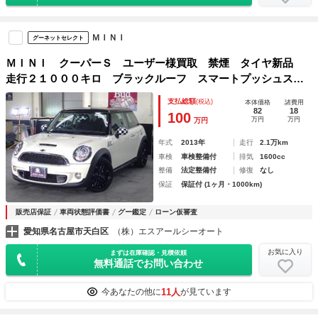
ＭＩＮＩ
グーネットセレクト
ＭＩＮＩ クーパーＳ ユーザー様買取 禁煙 タイヤ新品
走行２１０００キロ ブラックルーフ スマートプッシュスタ
ート 純正アルミ ＥＴＣ キー２個
支払総額
(税込)
本体価格
諸費用
82
18
100
万円
万円
万円
年式
2013年
走行
2.1万km
車検
車検整備付
排気
1600cc
整備
法定整備付
修復
なし
保証
保証付 (1ヶ月・1000km)
販売店保証
車両状態評価書
グー鑑定
ローン仮審査
愛知県名古屋市天白区
（株）エスアールシーオート
お気に入り
まずは在庫確認・見積依頼
無料通話でお問い合わせ
11人
今あなたの他に
が見ています