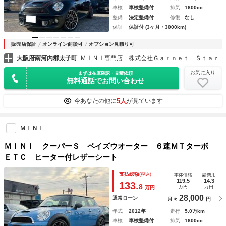
車検
車検整備付
排気
1600cc
整備
法定整備付
修復
なし
保証
保証付 (3ヶ月・3000km)
販売店保証
オンライン商談可
オプション見積り可
大阪府南河内郡太子町
ＭＩＮＩ専門店 株式会社Ｇａｒｎｅｔ Ｓｔａｒ
お気に入り
まずは在庫確認・見積依頼
無料通話でお問い合わせ
5人
今あなたの他に
が見ています
ＭＩＮＩ
ＭＩＮＩ クーパーＳ ベイズウオーター ６速ＭＴターボ
ＥＴＣ ヒーター付レザーシート
支払総額
(税込)
本体価格
諸費用
119.5
14.3
133.
8
万円
万円
万円
28,000
通常ローン
月々
円
年式
2012年
走行
5.0万km
車検
車検整備付
排気
1600cc