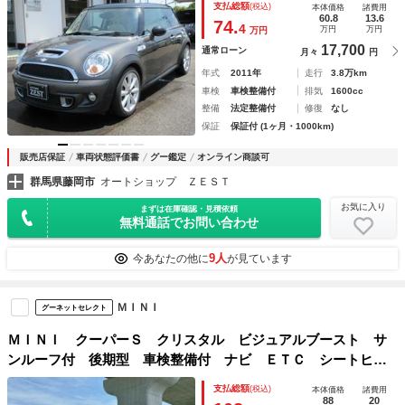
支払総額
(税込)
本体価格
諸費用
60.8
13.6
74.
4
万円
万円
万円
17,700
通常ローン
月々
円
年式
2011年
走行
3.8万km
車検
車検整備付
排気
1600cc
整備
法定整備付
修復
なし
保証
保証付 (1ヶ月・1000km)
販売店保証
車両状態評価書
グー鑑定
オンライン商談可
群馬県藤岡市
オートショップ ＺＥＳＴ
お気に入り
まずは在庫確認・見積依頼
無料通話でお問い合わせ
9人
今あなたの他に
が見ています
ＭＩＮＩ
グーネットセレクト
ＭＩＮＩ クーパーＳ クリスタル ビジュアルブースト サ
ンルーフ付 後期型 車検整備付 ナビ ＥＴＣ シートヒー
ター付 修復歴無 正規ディーラー車 ホワイトレザーシー
支払総額
(税込)
本体価格
諸費用
ト タイミングチェーン ステムシール交換 レムスマフラー
88
20