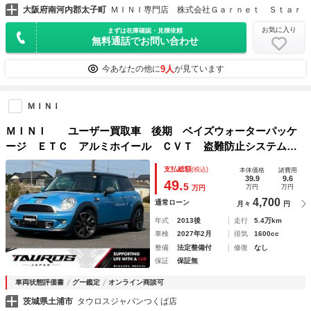
大阪府南河内郡太子町
ＭＩＮＩ専門店 株式会社Ｇａｒｎｅｔ Ｓｔａｒ
お気に入り
まずは在庫確認・見積依頼
無料通話でお問い合わせ
9人
今あなたの他に
が見ています
ＭＩＮＩ
ＭＩＮＩ ユーザー買取車 後期 ベイズウォーターパッケ
ージ ＥＴＣ アルミホイール ＣＶＴ 盗難防止システム
ＡＢＳ エアコン パワーステアリング パワーウィンドウ
支払総額
(税込)
本体価格
諸費用
運転席エアバッグ 禁煙車
39.9
9.6
49.
5
万円
万円
万円
4,700
通常ローン
月々
円
年式
2013後
走行
5.4万km
車検
2027年2月
排気
1600cc
整備
法定整備付
修復
なし
保証
保証無
車両状態評価書
グー鑑定
オンライン商談可
茨城県土浦市
タウロスジャパンつくば店