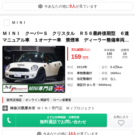
8人
今あなたの他に
が見ています
ＭＩＮＩ
ＭＩＮＩ クーパーＳ クリスタル Ｒ５６最終後期型 ６速
マニュアル車 １オーナー車 禁煙車 ディーラー整備車両
（整備点検記録簿有り） 限定車グリーンパークパッケージ
支払総額
(税込)
本体価格
諸費用
ブラック１７インチアルミホイール ＥＴＣ 点検整備実施
145
14
159
万円
万円
万円
ハーフレザー
年式
2013年
走行
5.4万km
車検
車検整備付
排気
1600cc
整備
法定整備付
修復
なし
保証
保証付 (6ヶ月・5000km)
販売店保証
オンライン商談可
ローン仮審査
神奈川県厚木市
ＭＩＮＩ専門店 ＭＪプロジェクト
お気に入り
まずは在庫確認・見積依頼
無料通話でお問い合わせ
14人
今あなたの他に
が見ています