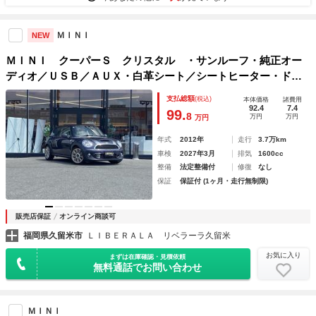
ＭＩＮＩ
NEW
ＭＩＮＩ クーパーＳ クリスタル ・サンルーフ・純正オー
ディオ／ＵＳＢ／ＡＵＸ・白革シート／シートヒーター・ドラ
イブレコーダー・ＥＴＣ・純正１７ＡＷ・取扱説明書・保証
支払総額
(税込)
本体価格
諸費用
書・スペアキー・純正フロアマット・フロントフォグ・キセノ
92.4
7.4
99.
8
万円
万円
万円
ンライト
年式
2012年
走行
3.7万km
車検
2027年3月
排気
1600cc
整備
法定整備付
修復
なし
保証
保証付 (1ヶ月・走行無制限)
販売店保証
オンライン商談可
福岡県久留米市
ＬＩＢＥＲＡＬＡ リベラーラ久留米
お気に入り
まずは在庫確認・見積依頼
無料通話でお問い合わせ
ＭＩＮＩ