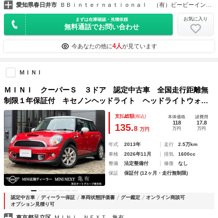
愛知県春日井市
ＢＢｉｎｔｅｒｎａｔｉｏｎａｌ （有）ビービーインターナショナル
お気に入り
まずは在庫確認・見積依頼
無料通話でお問い合わせ
4人
今あなたの他に
が見ています
ＭＩＮＩ
ＭＩＮＩ クーパーＳ ３ドア 認定中古車 全国走行距離無
制限１年保証付 キセノンヘッドライト ヘッドライトウォッ
シャー パドル付スポーツステアリング クロムラインエク
支払総額
(税込)
本体価格
諸費用
ステリア ＥＴＣ １６インチリブ・スポークＡＷ
118
17.8
135.
8
万円
万円
万円
年式
2013年
走行
2.5万km
車検
2026年11月
排気
1600cc
整備
法定整備付
修復
なし
保証
保証付 (12ヶ月・走行無制限)
認定中古車
ディーラー保証
車両状態評価書
グー鑑定
オンライン商談可
オプション見積り可
東京都足立区
ＭＩＮＩ ＮＥＸＴ 亀有