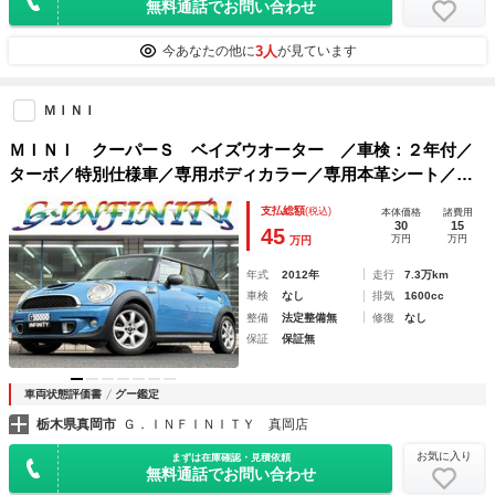
無料通話でお問い合わせ
3人
今あなたの他に
が見ています
ＭＩＮＩ
ＭＩＮＩ クーパーＳ ベイズウオーター ／車検：２年付／
ターボ／特別仕様車／専用ボディカラー／専用本革シート／シ
ートヒーター／Ｐｉｖｏｔスロットルコントローラー／Ｂｌｕ
支払総額
(税込)
本体価格
諸費用
ｅｔｏｏｔｈ／プロジェクターＨＩＤ／純正１６ＡＷ／ＥＴＣ
30
15
45
万円
万円
万円
／Ｔチェーン
年式
2012年
走行
7.3万km
車検
なし
排気
1600cc
整備
法定整備無
修復
なし
保証
保証無
車両状態評価書
グー鑑定
栃木県真岡市
Ｇ．ＩＮＦＩＮＩＴＹ 真岡店
お気に入り
まずは在庫確認・見積依頼
無料通話でお問い合わせ