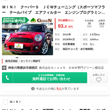
ＭＩＮＩ クーパーＳ ＪＣＷチューニング（スポーツマフラ
ー テールパイプ エアフィルター エンジンプログラミン
グ）Ｆ＆Ｒルーフスポイラー パドルシフト カロッツェリア
支払総額
(税込)
本体価格
諸費用
ナビ地デジ Ｂカメラ 純正１７ＡＷ ドラレコ 禁煙車
79
14.8
93.
8
万円
万円
万円
年式
2010年
走行
4.9万km
車検
2028年4月
排気
1600cc
整備
法定整備無
修復
なし
保証
保証付 (1ヶ月・走行無制限)
販売店保証
オンライン商談可
神奈川県横浜市都筑区
株式会社ＧｒｅｅＮ ＢＭＷ専門グリーン横浜店
お気に入り
まずは在庫確認・見積依頼
無料通話でお問い合わせ
9人
今あなたの他に
が見ています
ＭＩＮＩ