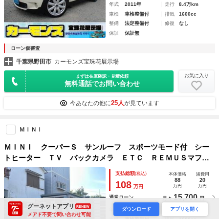
年式
2011年
走行
8.4万km
車検
車検整備付
排気
1600cc
整備
法定整備付
修復
なし
保証
保証無
ローン仮審査
千葉県野田市
カーモンズ宝珠花展示場
お気に入り
まずは在庫確認・見積依頼
無料通話でお問い合わせ
25人
今あなたの他に
が見ています
ＭＩＮＩ
ＭＩＮＩ クーパーＳ サンルーフ スポーツモード付 シー
トヒーター ＴＶ バックカメラ ＥＴＣ ＲＥＭＵＳマフラ
ー 車高調 車検整備付 修復歴無 正規ディーラー車 タイ
支払総額
(税込)
本体価格
諸費用
ミングチェーン ステムシール交換
88
20
108
万円
万円
万円
15,700
通常ローン
月々
円
グーネットアプリ
RENEW
ダウンロード
アプリを開く
年式
2010年
走行
8.5万km
メアド不要で問い合わせ可能