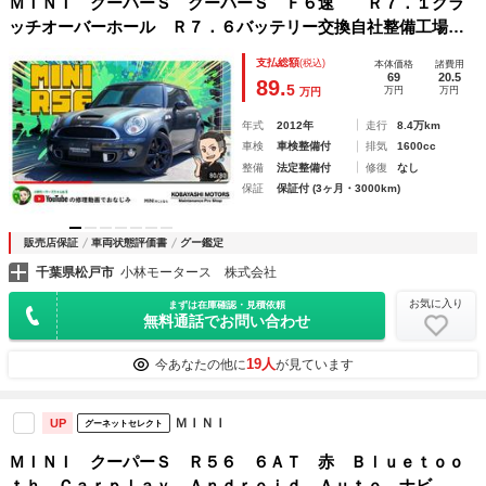
ＭＩＮＩ クーパーＳ クーパーＳ Ｆ６速 Ｒ７．１クラ
ッチオーバーホール Ｒ７．６バッテリー交換自社整備工場ユ
ーザー買取車 ＥＴＣ アルミホイール エアバッグ
支払総額
(税込)
本体価格
諸費用
69
20.5
89.
5
万円
万円
万円
年式
2012年
走行
8.4万km
車検
車検整備付
排気
1600cc
整備
法定整備付
修復
なし
保証
保証付 (3ヶ月・3000km)
販売店保証
車両状態評価書
グー鑑定
千葉県松戸市
小林モータース 株式会社
お気に入り
まずは在庫確認・見積依頼
無料通話でお問い合わせ
19人
今あなたの他に
が見ています
ＭＩＮＩ
UP
グーネットセレクト
ＭＩＮＩ クーパーＳ Ｒ５６ ６ＡＴ 赤 Ｂｌｕｅｔｏｏ
ｔｈ Ｃａｒｐｌａｙ Ａｎｄｒｏｉｄ Ａｕｔｏ ナビ ド