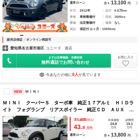
13,100
通常ローン
月々
円
年式
2012年
走行
6.6万km
車検
車検整備付
排気
1600cc
整備
法定整備付
修復
なし
保証
保証付 (1ヶ月・1000km)
販売店保証
オンライン商談可
愛知県名古屋市港区
ユニーズ 港店
お気に入り
まずは在庫確認・見積依頼
無料通話でお問い合わせ
8人
今あなたの他に
が見ています
ＭＩＮＩ
NEW
ＭＩＮＩ クーパーＳ ターボ車 純正１７アルミ ＨＩＤラ
イト フォグランプ リアスポイラー 純正ＣＤ ＡＵＸ キ
ーレス プッシュスタート ＥＴＣ マニュアルモード パド
支払総額
(税込)
本体価格
諸費用
ルシフト 電動格納ミラー
24.8
19.1
43.
9
万円
万円
万円
13,800
通常ローン
月々
円