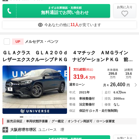
お気に入り
まずは在庫確認・見積依頼
無料通話でお問い合わせ
11人
今あなたの他に
が見ています
メルセデス・ベンツ
UP
ＧＬＡクラス ＧＬＡ２００ｄ ４マチック ＡＭＧライン
レザーエクスクルーシブＰＫＧ ナビゲーションＰＫＧ 前席
パワーシート 前席シートヒーター オートハイビーム アン
支払総額
(税込)
本体価格
諸費用
ビエントライト フットトランクオブナ― 純正ナビ 電動リ
299.8
19.6
319.
4
万円
万円
万円
アゲート キーレス 禁煙車
26,400
通常ローン
月々
円
年式
2021年
走行
6.6万km
車検
車検整備付
排気
2000cc
整備
法定整備付
修復
なし
保証
保証付 (1ヶ月・走行無制限)
販売店保証
車両状態評価書
グー鑑定
オンライン商談可
ローン仮審査
大阪府堺市堺区
ユニバース 堺
お気に入り
まずは在庫確認・見積依頼