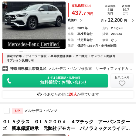
きパワーシート レーダーセーフティパッケージ 認定中古車
支払総額
(税込)
本体価格
諸費用
保証２年 純正ナビゲーション フルセグ ＥＴＣ フットト
418
19.7
437.
7
万円
万円
万円
ランクオープナー レザーＡＲＴ
32,200
残価ローン
月々
円
年式
2021年
走行
2.9万km
車検
車検整備付
排気
2000cc
整備
法定整備付
修復
なし
保証
保証付 (24ヶ月・走行無制限)
認定中古車
ディーラー保証
車両状態評価書
グー鑑定
オンライン商談可
オプション見積り可
神奈川県横浜市鶴見区
メルセデス・ベンツ横浜東 サーティファイドカーセンター
お気に入り
まずは在庫確認・見積依頼
無料通話でお問い合わせ
20人
今あなたの他に
が見ています
メルセデス・ベンツ
UP
ＧＬＡクラス ＧＬＡ２００ｄ ４マチック アーバンスター
ズ 新車保証継承 元弊社デモカー パノラミックスライディ
ングルーフ コスモスブラック ３６０度カメラ ２０インチ