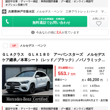
認定中古車
ディーラー保証
車両状態評価書
グー鑑定
オンライン商談可
オプション見積り可
兵庫県神戸市垂水区
メルセデス・ベンツ 三井アウトレットパーク マリンピア神戸店株式会社シュテルン神戸西
お気に入り
まずは在庫確認・見積依頼
無料通話でお問い合わせ
2人
今あなたの他に
が見ています
メルセデス・ベンツ
UP
ＧＬＡクラス ＧＬＡ１８０ アーバンスターズ メルセデス
ケア継承／本革シート（レッド／ブラック）／パノラミックス
ライディングルーフ／レーダーセーフティパッケージ／メモリ
支払総額
(税込)
本体価格
諸費用
ー付パワーシート／シートヒーター／３６０度カメラシステム
538
15.7
553.
7
万円
万円
万円
／キーレスゴー
46,200
残価ローン
月々
円
年式
2025年
走行
1.8万km
車検
2028年9月
排気
1400cc
整備
法定整備付
修復
なし
保証
保証付 (2028(令和10)年9月まで・走行無制
認定中古車
ディーラー保証
車両状態評価書
グー鑑定
オンライン商談可