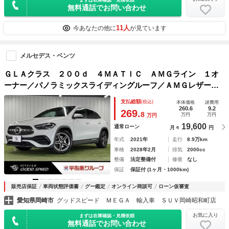
無料通話でお問い合わせ
11人
今あなたの他に
が見ています
メルセデス・ベンツ
ＧＬＡクラス ２００ｄ ４ＭＡＴＩＣ ＡＭＧライン １オ
ーナー／パノラミックスライディングルーフ／ＡＭＧレザーエ
クスクルシブＰＫＧ／ナビゲーションＰＫＧ／赤黒レザー／シ
支払総額
(税込)
本体価格
諸費用
ートヒーター／電動リア／アダクティブクルーズコントロール
260.6
9.2
269.
8
万円
万円
万円
／ブラインドスポットモニター
19,600
通常ローン
月々
円
年式
2021年
走行
8.9万km
車検
2028年2月
排気
2000cc
整備
法定整備付
修復
なし
保証
保証付 (1ヶ月・1000km)
販売店保証
車両状態評価書
グー鑑定
オンライン商談可
ローン仮審査
愛知県岡崎市
グッドスピード ＭＥＧＡ 輸入車 ＳＵＶ岡崎昭和町店
お気に入り
まずは在庫確認・見積依頼
無料通話でお問い合わせ