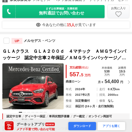
お気に入り
まずは在庫確認・見積依頼
無料通話でお問い合わせ
15人
今あなたの他に
が見ています
メルセデス・ベンツ
UP
ＧＬＡクラス ＧＬＡ２００ｄ ４マチック ＡＭＧラインパ
ッケージ 認定中古車２年保証／ＡＭＧラインパッケージ／有
償色パタゴニアレッド／電動リアゲート／３６０度カメラシス
支払総額
(税込)
本体価格
諸費用
テム／前席シートヒーター／ＡＭＧマルチスポーク２０インチ
538
19.5
557.
5
万円
万円
万円
アルミホイール／アダプティブダンピングシス
54,400
残価ローン
月々
円
年式
2024年
走行
0.8万km
車検
2027年2月
排気
2000cc
整備
法定整備付
修復
なし
保証
保証付 (24ヶ月・走行無制限)
認定中古車
ディーラー保証
車両状態評価書
グー鑑定
オンライン商談可
オプション見積り可
グーネットアプリ
RENEW
ダウンロード
アプリを開く
東京都多摩市
メルセデス・ベンツ多摩 サーティファイドカーセンター （株）シュテルン世田谷
メアド不要で問い合わせ可能