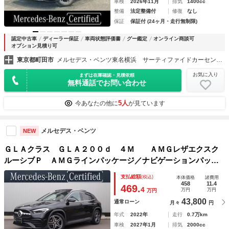
車検
2026年11月
排気
1400cc
整備
法定整備付
修復
なし
保証
保証付 (24ヶ月・走行無制限)
認定中古車
ディーラー保証
車両状態評価書
グー鑑定
オンライン商談可
オプション見積り可
東京都町田市
メルセデス・ベンツ東名横浜 サーティファイドカーセンター （株）シュテルン世田谷
お気に入り
まずは在庫確認・見積依頼
無料通話でお問い合わせ
5人
今あなたの他に
が見ています
メルセデス・ベンツ
NEW
ＧＬＡクラス ＧＬＡ２００ｄ ４Ｍ ＡＭＧレザエクスク
ルーシブＰ ＡＭＧラインパッケージ／ナビゲーションパッケ
ージ／パノラミックスライディングルーフ／オプションカラー
支払総額
(税込)
本体価格
諸費用
（コスモスブラック）／レーダーセーフティーパッケージ／３
458
11.4
469.
4
万円
万円
万円
６０度バックカメラシステム／シートヒーター／
43,800
通常ローン
月々
円
年式
2022年
走行
0.7万km
車検
2027年1月
排気
2000cc