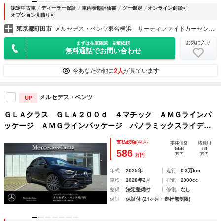
認定中古車
ディーラー保証
車両状態評価書
グー鑑定
オンライン商談可
オプション見積り可
東京都町田市
メルセデス・ベンツ東名横浜 サーティファイドカーセンター （株）シュテルン世田谷
お気に入り
まずは在庫確認・見積依頼
無料通話でお問い合わせ
2人
今あなたの他に
が見ています
メルセデス・ベンツ
UP
ＧＬＡクラス ＧＬＡ２００ｄ ４マチック ＡＭＧラインパ
ッケージ ＡＭＧラインパッケージ パノラミックスライディ
ングルーフ コスモスブラック 運転席助手席メモリー機能付
支払総額
(税込)
本体価格
諸費用
きパワーシート レーダーセーフティパッケージ ブラインド
568
18
586
万円
万円
万円
スポットアシスト シートヒーター タイプＣ
年式
2025年
走行
0.3万km
車検
2028年2月
排気
2000cc
整備
法定整備付
修復
なし
保証
保証付 (24ヶ月・走行無制限)