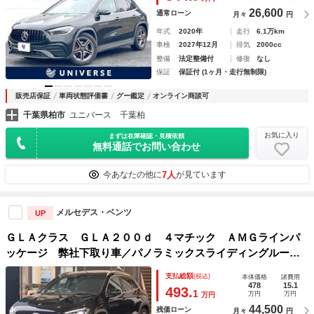
ームアシスト ＥＴＣ 禁煙
26,600
通常ローン
月々
円
年式
2020年
走行
6.1万km
車検
2027年12月
排気
2000cc
整備
法定整備付
修復
なし
保証
保証付 (1ヶ月・走行無制限)
販売店保証
車両状態評価書
グー鑑定
オンライン商談可
千葉県柏市
ユニバース 千葉柏
お気に入り
まずは在庫確認・見積依頼
無料通話でお問い合わせ
7人
今あなたの他に
が見ています
メルセデス・ベンツ
UP
ＧＬＡクラス ＧＬＡ２００ｄ ４マチック ＡＭＧラインパ
ッケージ 弊社下取り車／パノラミックスライディングルーフ
／アドバンスドパッケージ／ヘッドアップディスプレイ／レザ
支払総額
(税込)
本体価格
諸費用
ーＤＩＮＡＭＩＣＡシート／シートヒーター／メモリー付きパ
478
15.1
493.
1
万円
万円
万円
ワーシート／１９インチツインスポークアルミ
44,500
残価ローン
月々
円