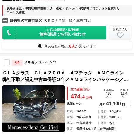
販売店保証
車両状態評価書
グー鑑定
オンライン商談可
オプション見積り可
ローン仮審査
愛知県名古屋市緑区
ＳＰＯＲＴ緑 輸入車専門店
お気に入り
まずは在庫確認・見積依頼
無料通話でお問い合わせ
6人
今あなたの他に
が見ています
メルセデス・ベンツ
UP
ＧＬＡクラス ＧＬＡ２００ｄ ４マチック ＡＭＧライン
弊社下取／認定中古車保証２年／ＡＭＧラインパッケージ／レ
ーダーセーフティパッケージ／３６０°カメラ／アンビエントラ
支払総額
(税込)
本体価格
諸費用
イト６４色／シートヒーター／フットトランクオープナー／ワ
458
16.4
474.
4
万円
万円
万円
イヤレスチャージング／前後席カ
41,100
残価ローン
月々
円
年式
2022年
走行
2.2万km
車検
2027年8月
排気
2000cc
整備
法定整備付
修復
なし
保証
保証付 (24ヶ月・走行無制限)