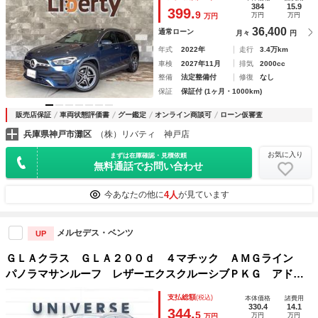
システム サンルーフ ナビ ＴＶ オートライト ＬＥＤヘ
384
15.9
399.
9
万円
万円
万円
ッドランプ ヘッドライトウォッシャー
36,400
通常ローン
月々
円
年式
2022年
走行
3.4万km
車検
2027年11月
排気
2000cc
整備
法定整備付
修復
なし
保証
保証付 (1ヶ月・1000km)
販売店保証
車両状態評価書
グー鑑定
オンライン商談可
ローン仮審査
兵庫県神戸市灘区
（株）リバティ 神戸店
お気に入り
まずは在庫確認・見積依頼
無料通話でお問い合わせ
4人
今あなたの他に
が見ています
メルセデス・ベンツ
UP
ＧＬＡクラス ＧＬＡ２００ｄ ４マチック ＡＭＧライン
パノラマサンルーフ レザーエクスクルーシブＰＫＧ アドバ
ンスドＰＫＧ ナビゲーションＰＫＧ レーダーセーフティＰ
支払総額
(税込)
本体価格
諸費用
ＫＧ キーレスゴー シートヒーター パワーシート ハイビ
330.4
14.1
344.
5
万円
万円
万円