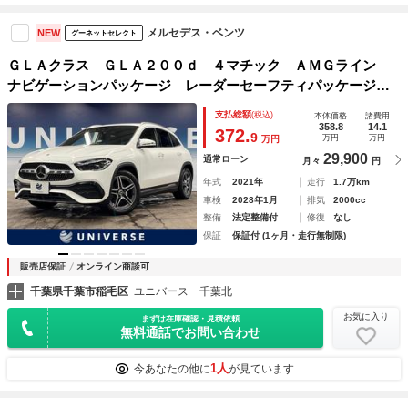
メルセデス・ベンツ
NEW
グーネットセレクト
ＧＬＡクラス ＧＬＡ２００ｄ ４マチック ＡＭＧライン
ナビゲーションパッケージ レーダーセーフティパッケージ
３６０度カメラシステム アンビエントランプ ハーフレザー
支払総額
(税込)
本体価格
諸費用
シート シートヒーター パワーシート 純正１９インチアル
358.8
14.1
372.
9
万円
万円
万円
ミ カーボン調インパネ ＥＴＣ
29,900
通常ローン
月々
円
年式
2021年
走行
1.7万km
車検
2028年1月
排気
2000cc
整備
法定整備付
修復
なし
保証
保証付 (1ヶ月・走行無制限)
販売店保証
オンライン商談可
千葉県千葉市稲毛区
ユニバース 千葉北
お気に入り
まずは在庫確認・見積依頼
無料通話でお問い合わせ
1人
今あなたの他に
が見ています