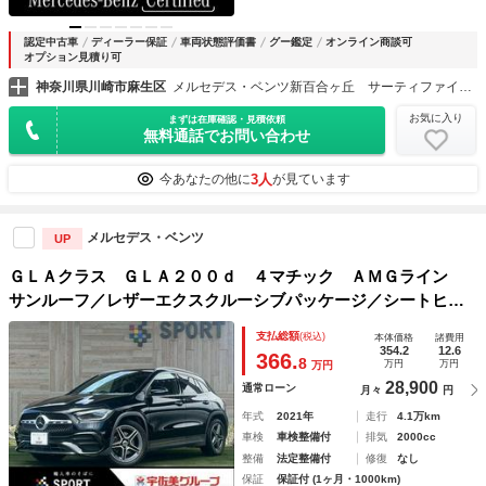
認定中古車
ディーラー保証
車両状態評価書
グー鑑定
オンライン商談可
オプション見積り可
神奈川県川崎市麻生区
メルセデス・ベンツ新百合ヶ丘 サーティファイドカーセンター （株）シュテルン世田谷
お気に入り
まずは在庫確認・見積依頼
無料通話でお問い合わせ
3人
今あなたの他に
が見ています
メルセデス・ベンツ
UP
ＧＬＡクラス ＧＬＡ２００ｄ ４マチック ＡＭＧライン
サンルーフ／レザーエクスクルーシブパッケージ／シートヒー
ター／パワーシート／パワーバックドア／全方位カメラ／フル
支払総額
(税込)
本体価格
諸費用
セグＴＶ／アダプティブクルーズコントロール／ブラインドス
354.2
12.6
366.
8
万円
万円
万円
ポットモニター／ＥＴＣ車載器
28,900
通常ローン
月々
円
年式
2021年
走行
4.1万km
車検
車検整備付
排気
2000cc
整備
法定整備付
修復
なし
保証
保証付 (1ヶ月・1000km)