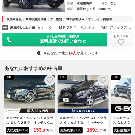
整備
法定整備付
修復
なし
保証
保証付 (3ヶ月・3000km)
販売店保証
車両状態評価書
グー鑑定
OBD診断済み
オンライン商談可
東京都八王子市
ＡＶＩＸ ＩＭＰＯＲＴ 八王子店 （株）アビックスコーポレーション
お気に入り
まずは在庫確認・見積依頼
無料通話でお問い合わせ
14人
今あなたの他に
が見ています
あなたにおすすめの中古車
UP
UP
UP
メルセデス・ベンツ ＧＬＡクラ
メルセデス・ベンツ ＧＬＡクラ
メルセデス・ベ
ス ＧＬＡ２５０ ４マチック
ス ＧＬＡ２５０ ４マチック
ス ＧＬＡ２０
後期型 レザーエクスクルーシ
スポーツ パノラミックスライ
ク 禁煙車 
153.
159.
9
5
支払総額
支払総額
支払総額
(税込)
(税込)
(税込)
万円
万円
ブパッケージ ｈａｒｍａｎ／
ディングルーフ ＡＭＧレザー
ト 純正８イ