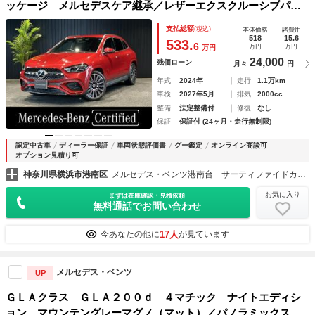
ッケージ メルセデスケア継承／レザーエクスクルーシブパッ
ケージ／黒本革／３６０°カメラシステム／テレビ機能／フット
支払総額
(税込)
本体価格
諸費用
トランクオープナー／ワイヤレスチャージング／メモリー付き
518
15.6
533.
6
万円
万円
万円
パワーシート／アンビエントライト／認定中
24,000
残価ローン
月々
円
年式
2024年
走行
1.1万km
車検
2027年5月
排気
2000cc
整備
法定整備付
修復
なし
保証
保証付 (24ヶ月・走行無制限)
認定中古車
ディーラー保証
車両状態評価書
グー鑑定
オンライン商談可
オプション見積り可
神奈川県横浜市港南区
メルセデス・ベンツ港南台 サーティファイドカーセンター（株）シュテルン世田谷
お気に入り
まずは在庫確認・見積依頼
無料通話でお問い合わせ
17人
今あなたの他に
が見ています
メルセデス・ベンツ
UP
ＧＬＡクラス ＧＬＡ２００ｄ ４マチック ナイトエディシ
ョン マウンテングレーマグノ（マット）／パノラミックスラ