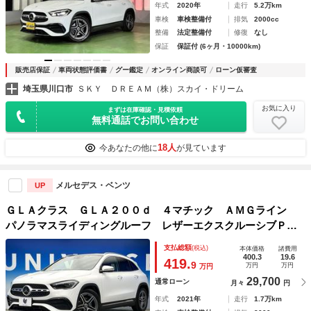
年式
2020年
走行
5.2万km
車検
車検整備付
排気
2000cc
整備
法定整備付
修復
なし
保証
保証付 (6ヶ月・10000km)
販売店保証
車両状態評価書
グー鑑定
オンライン商談可
ローン仮審査
埼玉県川口市
ＳＫＹ ＤＲＥＡＭ（株）スカイ・ドリーム
お気に入り
まずは在庫確認・見積依頼
無料通話でお問い合わせ
18人
今あなたの他に
が見ています
メルセデス・ベンツ
UP
ＧＬＡクラス ＧＬＡ２００ｄ ４マチック ＡＭＧライン
パノラマスライディングルーフ レザーエクスクルーシブＰＫ
Ｇ アドバンスドＰＫＧ ナビゲーションＰＫＧ フットトラ
支払総額
(税込)
本体価格
諸費用
ンクオープナー アンビエントライト アダプティブハイビー
400.3
19.6
419.
9
万円
万円
万円
ムアシストプラス 禁煙車
29,700
通常ローン
月々
円
年式
2021年
走行
1.7万km