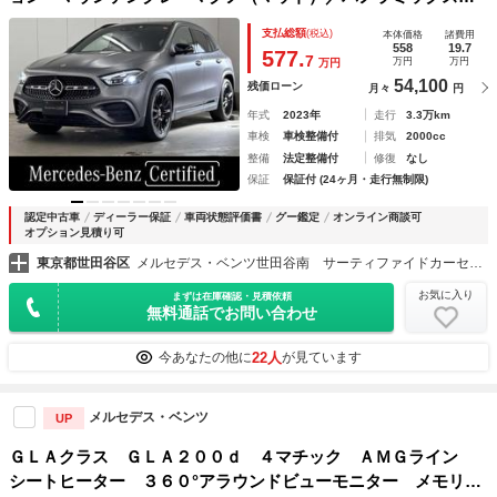
イディングルーフ／レーダーセーフティーパッケージ／３６０
支払総額
(税込)
本体価格
諸費用
度カメラ／アンビエントライト６４色／運転席・助手席シート
558
19.7
577.
7
万円
万円
万円
ヒーター／ＭＢＵＸナビゲーションシステ
54,100
残価ローン
月々
円
年式
2023年
走行
3.3万km
車検
車検整備付
排気
2000cc
整備
法定整備付
修復
なし
保証
保証付 (24ヶ月・走行無制限)
認定中古車
ディーラー保証
車両状態評価書
グー鑑定
オンライン商談可
オプション見積り可
東京都世田谷区
メルセデス・ベンツ世田谷南 サーティファイドカーセンター （株）シュテルン世田谷
お気に入り
まずは在庫確認・見積依頼
無料通話でお問い合わせ
22人
今あなたの他に
が見ています
メルセデス・ベンツ
UP
ＧＬＡクラス ＧＬＡ２００ｄ ４マチック ＡＭＧライン
シートヒーター ３６０°アラウンドビューモニター メモリ付