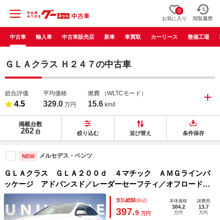
0
お気に入り
閲覧履歴
中古車
輸入車
中古車販売店
新車
車買取
カーリース
整備工場
ＧＬＡクラス Ｈ２４７の中古車
総合評価
平均価格
燃費
（WLTCモード）
4.5
329.0
15.6
万円
km/l
掲載台数
262
台
絞り込む
並び替え
条件保存
メルセデス・ベンツ
NEW
ＧＬＡクラス ＧＬＡ２００ｄ ４マチック ＡＭＧラインパ
ッケージ アドバンスド／レーダーセーフティ／オフロードエ
ンジニアリングＰＫＧ サンルーフ 純正ナビ ３６０度カメ
支払総額
(税込)
本体価格
諸費用
ラ ＬＥＤライト 半革シート 電動リアゲート 純正１９
384.2
13.7
397.
9
万円
万円
万円
ＡＷ ハイビームアシスト パドルシフト