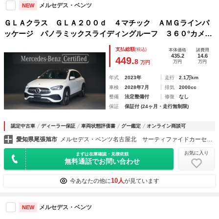
メルセデス・ベンツ
NEW
ＧＬＡクラス ＧＬＡ２００ｄ ４マチック ＡＭＧラインパ
ッケージ パノラミックスライディングルーフ ３６０°カメ
ラ メモリー付きパワーシート シートヒーター レーダーセ
支払総額
(税込)
本体価格
諸費用
ーフティーパッケージ マルチビームＬＥＤヘッドライト カ
435.2
14.6
449.
8
万円
万円
万円
ーボン調インテリアトリム
年式
2023年
走行
2.1万km
車検
2028年7月
排気
2000cc
整備
法定整備付
修復
なし
保証
保証付 (24ヶ月・走行無制限)
認定中古車
ディーラー保証
車両状態評価書
グー鑑定
オンライン商談可
愛知県尾張旭市
メルセデス・ベンツ名古屋北 サーティファイドカーセンター 株式会社シュテルン名古屋南
お気に入り
まずは在庫確認・見積依頼
無料通話でお問い合わせ
10人
今あなたの他に
が見ています
メルセデス・ベンツ
NEW