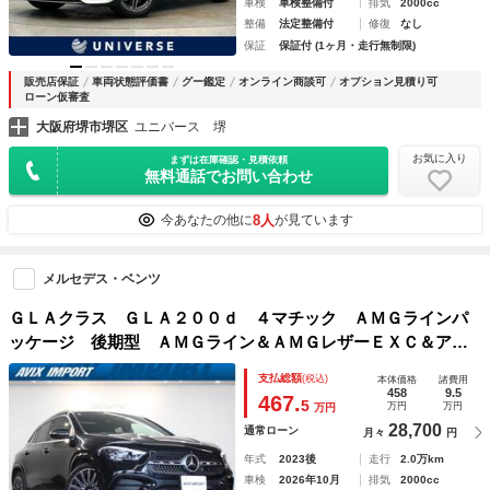
車検
車検整備付
排気
2000cc
整備
法定整備付
修復
なし
保証
保証付 (1ヶ月・走行無制限)
販売店保証
車両状態評価書
グー鑑定
オンライン商談可
オプション見積り可
ローン仮審査
大阪府堺市堺区
ユニバース 堺
お気に入り
まずは在庫確認・見積依頼
無料通話でお問い合わせ
8人
今あなたの他に
が見ています
メルセデス・ベンツ
ＧＬＡクラス ＧＬＡ２００ｄ ４マチック ＡＭＧラインパ
ッケージ 後期型 ＡＭＧライン＆ＡＭＧレザーＥＸＣ＆アド
バンスドＰＫＧ パノラミックＲ 赤黒革 シートヒーター
支払総額
(税込)
本体価格
諸費用
全周カメラ ＨＵＤ ブルメスター 電動Ｒゲート ２０Ａ
458
9.5
467.
5
万円
万円
万円
Ｗ 禁煙
28,700
通常ローン
月々
円
年式
2023後
走行
2.0万km
車検
2026年10月
排気
2000cc