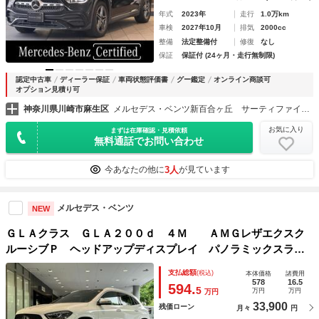
年式
2023年
走行
1.0万km
車検
2027年10月
排気
2000cc
整備
法定整備付
修復
なし
保証
保証付 (24ヶ月・走行無制限)
認定中古車
ディーラー保証
車両状態評価書
グー鑑定
オンライン商談可
オプション見積り可
神奈川県川崎市麻生区
メルセデス・ベンツ新百合ヶ丘 サーティファイドカーセンター （株）シュテルン世田谷
お気に入り
まずは在庫確認・見積依頼
無料通話でお問い合わせ
3人
今あなたの他に
が見ています
メルセデス・ベンツ
NEW
ＧＬＡクラス ＧＬＡ２００ｄ ４Ｍ ＡＭＧレザエクスク
ルーシブＰ ヘッドアップディスプレイ パノラミックスライ
ディングルーフ レーダーセーフティーパッケージ アンビエ
支払総額
(税込)
本体価格
諸費用
ントライト ＬＥＤヘッドライト シートヒーター メモリー
578
16.5
594.
5
万円
万円
万円
付きパワーシート ３６０°カメラシステム
33,900
残価ローン
月々
円