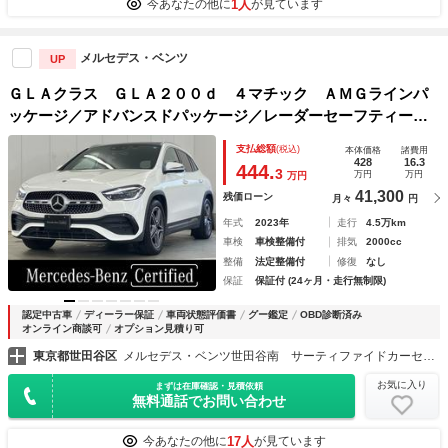
1人
今あなたの他に
が見ています
メルセデス・ベンツ
UP
ＧＬＡクラス ＧＬＡ２００ｄ ４マチック ＡＭＧラインパ
ッケージ／アドバンスドパッケージ／レーダーセーフティーパ
ッケージ／３６０度カメラ／ＡＧＩＬＩＴＹ ＣＯＮＴＲＯＬ
支払総額
(税込)
本体価格
諸費用
サスペンション／アダプティブハイビームアシスト・プラス／
428
16.3
444.
3
万円
万円
万円
純正ドライブレコー
41,300
残価ローン
月々
円
年式
2023年
走行
4.5万km
車検
車検整備付
排気
2000cc
整備
法定整備付
修復
なし
保証
保証付 (24ヶ月・走行無制限)
認定中古車
ディーラー保証
車両状態評価書
グー鑑定
OBD診断済み
オンライン商談可
オプション見積り可
東京都世田谷区
メルセデス・ベンツ世田谷南 サーティファイドカーセンター （株）シュテルン世田谷
お気に入り
まずは在庫確認・見積依頼
無料通話でお問い合わせ
17人
今あなたの他に
が見ています