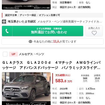
整備
法定整備付
修復
なし
保証
保証付 (24ヶ月・走行無制限)
認定中古車
ディーラー保証
オプション見積り可
埼玉県さいたま市緑区
メルセデス・ベンツ浦和美園サーティファイドカーセンター （株）シュテルン浦和
お気に入り
まずは在庫確認・見積依頼
無料通話でお問い合わせ
11人
今あなたの他に
が見ています
メルセデス・ベンツ
UP
ＧＬＡクラス ＧＬＡ２００ｄ ４マチック ＡＭＧラインパ
ッケージ アドバンスドパッケージ パノラミックスライディ
ングルーフ フットトランクオープナー ヘッドアップディス
支払総額
(税込)
本体価格
諸費用
プレイ アンビエントライト シートヒーター メモリー付き
568
15.8
583.
8
万円
万円
万円
パワーシート
年式
2024年
走行
1.8万km
車検
2027年6月
排気
2000cc
整備
法定整備付
修復
なし
保証
保証付 (24ヶ月・走行無制限)