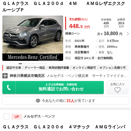
ＧＬＡクラス ＧＬＡ２００ｄ ４Ｍ ＡＭＧレザエクスク
ルーシブＰ
支払総額
(税込)
本体価格
諸費用
428
20.5
448.
5
万円
万円
万円
16,800
残価ローン
月々
円
年式
2021年
走行
3.9万km
車検
車検整備付
排気
2000cc
整備
法定整備付
修復
なし
保証
保証付 (24ヶ月・走行無制限)
認定中古車
ディーラー保証
車両状態評価書
オンライン商談可
オプション見積り可
神奈川県横浜市鶴見区
メルセデス・ベンツ横浜東 サーティファイドカーセンター
お気に入り
まずは在庫確認・見積依頼
無料通話でお問い合わせ
15人
今あなたの他に
が見ています
メルセデス・ベンツ
UP
ＧＬＡクラス ＧＬＡ２００ｄ ４マチック ＡＭＧラインパ