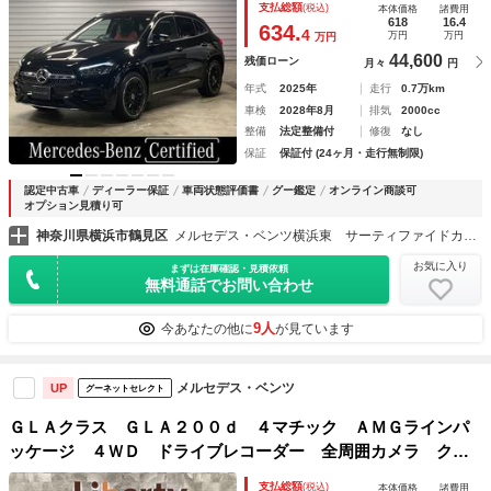
支払総額
(税込)
本体価格
諸費用
ＡＭＧアルミホイール ＥＴＣ シートヒーター（運転席・助
618
16.4
634.
4
万円
万円
万円
手席） アンビエントライト 本革シー
44,600
残価ローン
月々
円
年式
2025年
走行
0.7万km
車検
2028年8月
排気
2000cc
整備
法定整備付
修復
なし
保証
保証付 (24ヶ月・走行無制限)
認定中古車
ディーラー保証
車両状態評価書
グー鑑定
オンライン商談可
オプション見積り可
神奈川県横浜市鶴見区
メルセデス・ベンツ横浜東 サーティファイドカーセンター
お気に入り
まずは在庫確認・見積依頼
無料通話でお問い合わせ
9人
今あなたの他に
が見ています
メルセデス・ベンツ
UP
グーネットセレクト
ＧＬＡクラス ＧＬＡ２００ｄ ４マチック ＡＭＧラインパ
ッケージ ４ＷＤ ドライブレコーダー 全周囲カメラ クリ
アランスソナー オートクルーズコントロール 衝突被害軽減
支払総額
(税込)
本体価格
諸費用