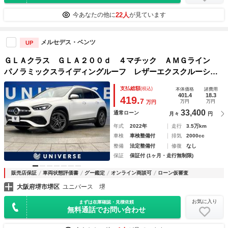
22人
今あなたの他に
が見ています
メルセデス・ベンツ
UP
ＧＬＡクラス ＧＬＡ２００ｄ ４マチック ＡＭＧライン
パノラミックスライディングルーフ レザーエクスクルーシブ
ＰＫＧ アドバンスドＰＫＧ レーダークルーズコントロー
支払総額
(税込)
本体価格
諸費用
ル 前席パワーシート 前席シートヒーター オートハイビー
401.4
18.3
419.
7
万円
万円
万円
ム 全周囲カメラ 禁煙車
33,400
通常ローン
月々
円
年式
2022年
走行
3.5万km
車検
車検整備付
排気
2000cc
整備
法定整備付
修復
なし
保証
保証付 (1ヶ月・走行無制限)
販売店保証
車両状態評価書
グー鑑定
オンライン商談可
ローン仮審査
大阪府堺市堺区
ユニバース 堺
お気に入り
まずは在庫確認・見積依頼
無料通話でお問い合わせ