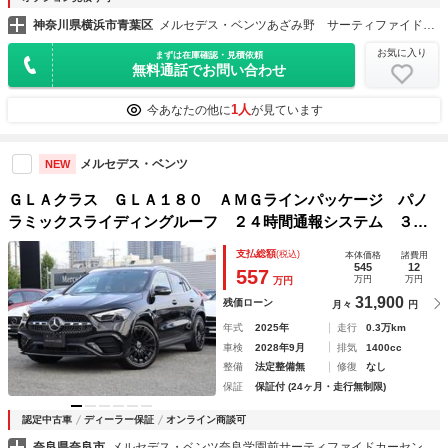
神奈川県横浜市青葉区
メルセデス・ベンツあざみ野 サーティファイドカーセンター （株）シュテルン世田谷
お気に入り
まずは在庫確認・見積依頼
無料通話でお問い合わせ
1人
今あなたの他に
が見ています
メルセデス・ベンツ
NEW
ＧＬＡクラス ＧＬＡ１８０ ＡＭＧラインパッケージ パノ
ラミックスライディングルーフ ２４時間通報システム ３６
０度カメラシステム Ｂｕｒｍｅｓｔｅｒサラウンドサウンド
支払総額
(税込)
本体価格
諸費用
システム フットトランクオープナー シートヒーター ＥＡ
545
12
557
万円
万円
万円
ＳＹ－ＰＡＫＥ自動開閉ゲート
31,900
残価ローン
月々
円
年式
2025年
走行
0.3万km
車検
2028年9月
排気
1400cc
整備
法定整備無
修復
なし
保証
保証付 (24ヶ月・走行無制限)
認定中古車
ディーラー保証
オンライン商談可
奈良県奈良市
メルセデス・ベンツ奈良学園前サーティファイドカーセンター （株）シュテルン近鉄