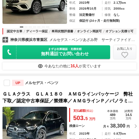
年式
2023年
走行
2.1万km
車検
2026年10月
排気
2000cc
整備
法定整備付
修復
なし
保証
保証付 (24ヶ月・走行無制限)
認定中古車
ディーラー保証
車両状態評価書
オンライン商談可
オプション見積り可
神奈川県横浜市青葉区
メルセデス・ベンツあざみ野 サーティファイドカーセンター （株）シュテルン世田谷
お気に入り
まずは在庫確認・見積依頼
無料通話でお問い合わせ
16人
今あなたの他に
が見ています
メルセデス・ベンツ
UP
ＧＬＡクラス ＧＬＡ１８０ ＡＭＧラインパッケージ 弊社
下取／認定中古車保証／禁煙車／ＡＭＧラインＰ／パノラミッ
クスライディングルーフ／レーダーセーフティＰ／３６０°カメ
支払総額
(税込)
本体価格
諸費用
ラ／アンビエントライト／シートコンフォートＰ／フットトラ
489
14.5
503.
5
万円
万円
万円
ンクオープナー／ワイヤレス
38,300
残価ローン
月々
円
年式
2023年
走行
0.8万km