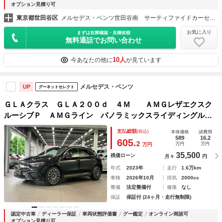
オプション見積り可
東京都世田谷区
メルセデス・ベンツ世田谷南 サーティファイドカーセンター （株）シュテルン世田谷
お気に入り
まずは在庫確認・見積依頼
無料通話でお問い合わせ
10人
今あなたの他に
が見ています
メルセデス・ベンツ
UP
グーネットセレクト
ＧＬＡクラス ＧＬＡ２００ｄ ４Ｍ ＡＭＧレザエクスク
ルーシブＰ ＡＭＧライン パノラミックスライディングルー
フ ＡＭＧレザーエクスクルーシブパッケージ アドバンスト
支払総額
(税込)
本体価格
諸費用
パッケージ レーダーセーフティパッケージ
589
16.2
605.
2
万円
万円
万円
35,500
残価ローン
月々
円
年式
2023年
走行
1.6万km
車検
2026年10月
排気
2000cc
整備
法定整備付
修復
なし
保証
保証付 (24ヶ月・走行無制限)
認定中古車
ディーラー保証
車両状態評価書
グー鑑定
オンライン商談可
オプション見積り可