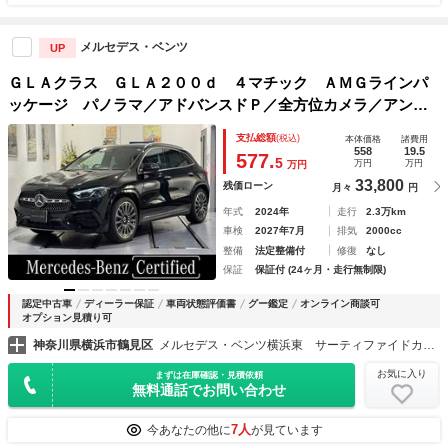
メルセデス・ベンツ
UP
ＧＬＡクラス ＧＬＡ２００ｄ ４マチック ＡＭＧラインパ
ッケージ パノラマ／アドバンスドＰ／全方位カメラ／アンビ
エントライト／Ｂｌｕｅｔｏｏｔｈ／メモリ付きパワーシート
支払総額
(税込)
本体価格
諸費用
／シートヒーター／電動リアゲート／ＭＢＵＸ／ヘッドアップ
558
19.5
577.
5
万円
万円
万円
ディスプレイ／ブルメスターサウンド／認定中
33,800
残価ローン
月々
円
年式
2024年
走行
2.3万km
車検
2027年7月
排気
2000cc
整備
法定整備付
修復
なし
保証
保証付 (24ヶ月・走行無制限)
認定中古車
ディーラー保証
車両状態評価書
グー鑑定
オンライン商談可
オプション見積り可
神奈川県横浜市鶴見区
メルセデス・ベンツ横浜東 サーティファイドカーセンター
お気に入り
まずは在庫確認・見積依頼
無料通話でお問い合わせ
7人
今あなたの他に
が見ています