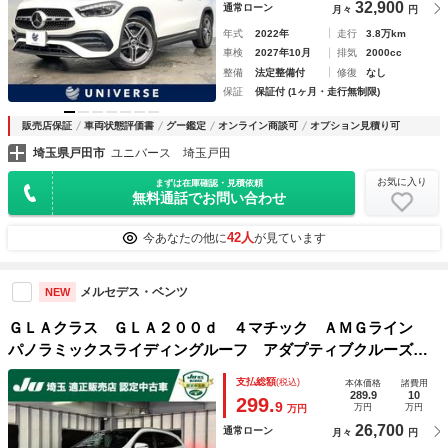
32,900
通常ローン
月々
円
年式
2022年
走行
3.8万km
車検
2027年10月
排気
2000cc
整備
法定整備付
修復
なし
保証
保証付 (1ヶ月・走行無制限)
販売店保証
車両状態評価書
グー鑑定
オンライン商談可
オプション見積り可
埼玉県戸田市
ユニバース 埼玉戸田
お気に入り
まずは在庫確認・見積依頼
無料通話でお問い合わせ
42人
今あなたの他に
が見ています
メルセデス・ベンツ
NEW
ＧＬＡクラス ＧＬＡ２００ｄ ４マチック ＡＭＧライン
パノラミックスライディングルーフ アダプティブクルーズコ
ントロール ＬＥＤライト ハーフレザーシート １９ＡＷ
支払総額
(税込)
本体価格
諸費用
液晶メーター ナビ地デジ 全方位カメラ 電動リアゲート
289.9
10
299.
9
万円
万円
万円
ワイヤレス充電 ６か月保証付き
26,700
通常ローン
月々
円