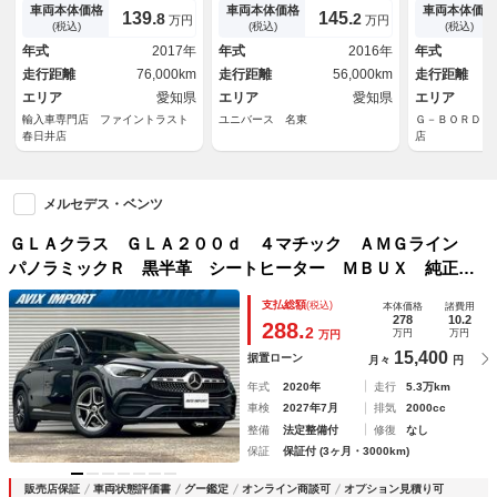
ｋａｒｄｏｎスピーカー 黒本
エクスクルーシブＰＫＧ レー
グＴＶ 全周
車両本体価格
車両本体価格
車両本体価格
139.
145.
8
2
万円
万円
革シート パノラミックサンル
ダーセーフティＰＫＧ Ａｐｐ
ティブクルー
(税込)
(税込)
(税込)
ーフ ６ヶ月走行距離無制限保
ｌｅＣａｒＰｌａｙ バックカ
衝突軽減シス
年式
2017年
年式
2016年
年式
証 禁煙 アダプティブクルー
メラ パワーバックドア 前席
ドライト レ
走行距離
76,000km
走行距離
56,000km
走行距離
ズコントロール パワーバック
シートヒーター 前席パワーシ
ートヒーター
ドア
エリア
愛知県
ート 禁煙車
エリア
愛知県
エリア
輸入車専門店 ファイントラスト
ユニバース 名東
Ｇ－ＢＯＲＤＥ
春日井店
店
メルセデス・ベンツ
ＧＬＡクラス ＧＬＡ２００ｄ ４マチック ＡＭＧライン
パノラミックＲ 黒半革 シートヒーター ＭＢＵＸ 純正ナ
ビ地デジ 全周カメラ＆ＰＴＳ キーレスゴー ＬＥＤライ
支払総額
(税込)
本体価格
諸費用
ト 電動Ｒゲート フットトランク レーダーセーフティＰＫ
278
10.2
288.
2
万円
万円
万円
Ｇ 純正１９ＡＷ 禁煙
15,400
据置ローン
月々
円
年式
2020年
走行
5.3万km
車検
2027年7月
排気
2000cc
整備
法定整備付
修復
なし
保証
保証付 (3ヶ月・3000km)
販売店保証
車両状態評価書
グー鑑定
オンライン商談可
オプション見積り可