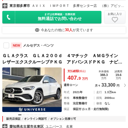
東京都多摩市
ＡＶＩＸ ＩＭＰＯＲＴ 多摩センター店 （株）アビックスコーポレーション
お気に入り
まずは在庫確認・見積依頼
無料通話でお問い合わせ
30人
今あなたの他に
が見ています
メルセデス・ベンツ
NEW
ＧＬＡクラス ＧＬＡ２００ｄ ４マチック ＡＭＧライン
レザーエクスクルーシブＰＫＧ アドバンスドＰＫＧ ナビゲ
ーションＰＫＧ 赤黒革シート レーダークルーズ 全周囲カ
支払総額
(税込)
本体価格
諸費用
メラ 純正ナビ 前席パワーシート 前席シートヒーター パ
388.3
19.6
407.
9
万円
万円
万円
ワーバックドア 禁煙 １オーナー
33,300
通常ローン
月々
円
年式
2021年
走行
1.3万km
車検
車検整備付
排気
2000cc
整備
法定整備付
修復
なし
保証
保証付 (1ヶ月・走行無制限)
販売店保証
オンライン商談可
オプション見積り可
愛知県名古屋市名東区
ユニバース 名東