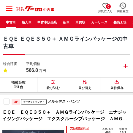
0
お気に入り
閲覧履歴
中古車
輸入車
中古車販売店
新車
車買取
カーリース
整備工場
ＥＱＥ ＥＱＥ３５０＋ ＡＭＧラインパッケージの中
古車
総合評価
平均価格
566.8
万円
掲載台数
16
台
絞り込む
並び替え
条件保存
メルセデス・ベンツ
UP
グーネットセレクト
ＥＱＥ ＥＱＥ３５０＋ ＡＭＧラインパッケージ エナジャ
イジングパッケージ エクスクルーシブパッケージ ＡＭＧラ
インパッケージ パノラミックスライディングルーフ ハイテ
支払総額
(税込)
本体価格
諸費用
ックシルバー ワイヤレスチャージング ブラインドスポット
468
16.1