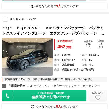
9人
今あなたの他に
が見ています
メルセデス・ベンツ
ＥＱＥ ＥＱＥ３５０＋ ＡＭＧラインパッケージ パノラミ
ックスライディングルーフ エクスクルーシブパッケージ エ
ナジャイジングパッケージ
支払総額
(税込)
本体価格
諸費用
438
14
452
万円
万円
万円
年式
2022年
走行
5.0万km
車検
2027年11月
排気
EV
整備
法定整備付
修復
なし
保証
保証付 (24ヶ月・走行無制限)
認定中古車
ディーラー保証
車両状態評価書
グー鑑定
オンライン商談可
兵庫県伊丹市
メルセデス・ベンツ伊丹サーティファイドカーセンター
お気に入り
まずは在庫確認・見積依頼
無料通話でお問い合わせ
8人
今あなたの他に
が見ています