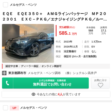
メルセデス・ベンツ
ＥＱＥ ＥＱＥ３５０＋ ＡＭＧラインパッケージ ＭＰ２０
２３０１ ＥＸＣ－ＰＫＧ／エナジャイジングＰＫＧ／ルー
フ アダプティブクルーズコントロール レーンキープアシス
支払総額
(税込)
本体価格
諸費用
ト パーキングアシスト エアサスペンション 認定中古車
568
17.1
585.
1
万円
万円
万円
年式
2023年
走行
1.5万km
車検
2026年11月
排気
EV
整備
法定整備付
修復
なし
保証
保証付 (24ヶ月・走行無制限)
認定中古車
ディーラー保証
オンライン商談可
東京都調布市
メルセデス・ベンツ調布 （株）シュテルン高井戸
お気に入り
まずは在庫確認・見積依頼
無料通話でお問い合わせ
4人
今あなたの他に
が見ています
メルセデス・ベンツ
UP