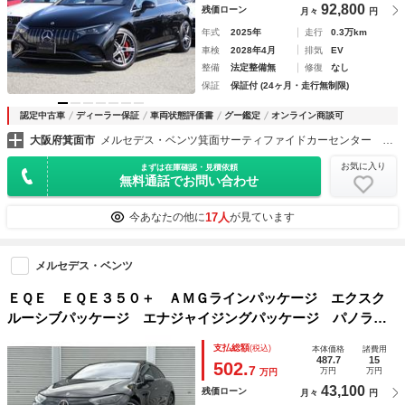
92,800
残価ローン
月々
円
年式
2025年
走行
0.3万km
車検
2028年4月
排気
EV
整備
法定整備無
修復
なし
保証
保証付 (24ヶ月・走行無制限)
認定中古車
ディーラー保証
車両状態評価書
グー鑑定
オンライン商談可
大阪府箕面市
メルセデス・ベンツ箕面サーティファイドカーセンター （株）シュテルン近鉄
お気に入り
まずは在庫確認・見積依頼
無料通話でお問い合わせ
17人
今あなたの他に
が見ています
メルセデス・ベンツ
ＥＱＥ ＥＱＥ３５０＋ ＡＭＧラインパッケージ エクスク
ルーシブパッケージ エナジャイジングパッケージ パノラミ
ックスライディングルーフ リアアクスルステアリング ブル
支払総額
(税込)
本体価格
諸費用
メスター エアバランスパッケージ 本革シート＆ヒーター
487.7
15
502.
7
万円
万円
万円
ベンチレーター
43,100
残価ローン
月々
円