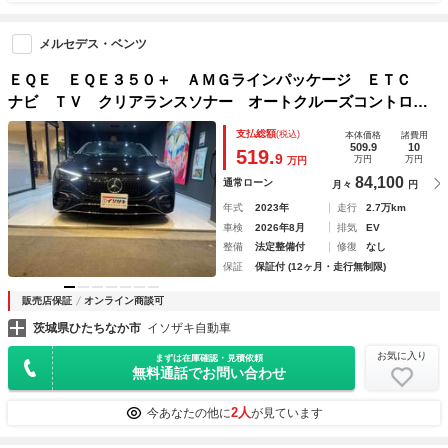
メルセデス・ベンツ
ＥＱＥ ＥＱＥ３５０＋ ＡＭＧラインパッケージ ＥＴＣ
ナビ ＴＶ クリアランスソナー オートクルーズコントロー
ル レーンアシスト 衝突被害軽減システム オートライト
支払総額
(税込)
本体価格
諸費用
革シート パワーシート スマートキー 電動格納ミラー シ
509.9
10
519.
9
万円
万円
万円
ートヒーター
84,100
通常ローン
月々
円
年式
2023年
走行
2.7万km
車検
2026年8月
排気
EV
整備
法定整備付
修復
なし
保証
保証付 (12ヶ月・走行無制限)
販売店保証
オンライン商談可
茨城県ひたちなか市
イソザキ自動車
お気に入り
まずは在庫確認・見積依頼
無料通話でお問い合わせ
2人
今あなたの他に
が見ています