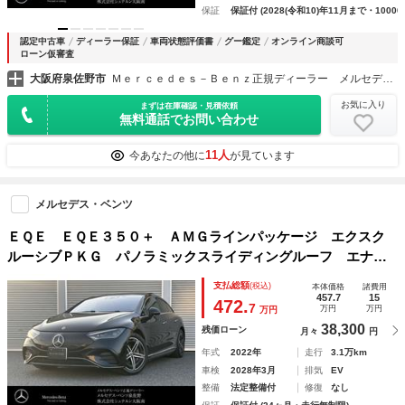
保証
保証付 (2028(令和10)年11月まで・10000
認定中古車
ディーラー保証
車両状態評価書
グー鑑定
オンライン商談可
ローン仮審査
大阪府泉佐野市
Ｍｅｒｃｅｄｅｓ－Ｂｅｎｚ正規ディーラー メルセデス・ベンツ泉佐野
お気に入り
まずは在庫確認・見積依頼
無料通話でお問い合わせ
11人
今あなたの他に
が見ています
メルセデス・ベンツ
ＥＱＥ ＥＱＥ３５０＋ ＡＭＧラインパッケージ エクスク
ルーシブＰＫＧ パノラミックスライディングルーフ エナジ
ャイジングＰＫＧ 本革シート ベンチレーション ブルメス
支払総額
(税込)
本体価格
諸費用
ター 全周囲カメラ ＡＴテールゲート ヘッドアップディス
457.7
15
472.
7
万円
万円
万円
プレイ 認中保証２年
38,300
残価ローン
月々
円
年式
2022年
走行
3.1万km
車検
2028年3月
排気
EV
整備
法定整備付
修復
なし