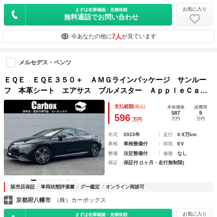
お気に入り
まずは在庫確認・見積依頼
無料通話でお問い合わせ
7人
今あなたの他に
が見ています
メルセデス・ベンツ
ＥＱＥ ＥＱＥ３５０＋ ＡＭＧラインパッケージ サンルー
フ 本革シート エアサス ブルメスター ＡｐｐｌｅＣａｒ
Ｐｌａｙ シートエアコン サンルーフ 本革シート エアサ
支払総額
(税込)
本体価格
諸費用
ス ブルメスター ＡｐｐｌｅＣａｒＰｌａｙ シートエアコ
587
9
596
万円
万円
万円
ン シートヒーター後席
年式
2023年
走行
0.9万km
車検
車検整備付
排気
EV
整備
法定整備付
修復
なし
保証
保証付 (1ヶ月・走行無制限)
販売店保証
車両状態評価書
グー鑑定
オンライン商談可
京都府八幡市
（株）カーボックス
お気に入り
まずは在庫確認・見積依頼