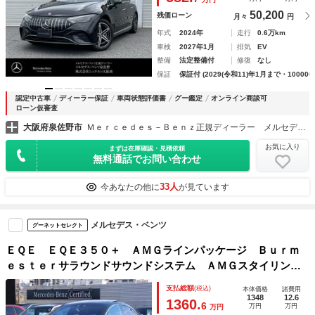
ＡＲナビ 新車保証継承
50,200
残価ローン
月々
円
年式
2024年
走行
0.6万km
車検
2027年1月
排気
EV
整備
法定整備付
修復
なし
保証
保証付 (2029(令和11)年1月まで・100000
認定中古車
ディーラー保証
車両状態評価書
グー鑑定
オンライン商談可
ローン仮審査
大阪府泉佐野市
Ｍｅｒｃｅｄｅｓ－Ｂｅｎｚ正規ディーラー メルセデス・ベンツ泉佐野
お気に入り
まずは在庫確認・見積依頼
無料通話でお問い合わせ
33人
今あなたの他に
が見ています
メルセデス・ベンツ
グーネットセレクト
ＥＱＥ ＥＱＥ３５０＋ ＡＭＧラインパッケージ Ｂｕｒｍ
ｅｓｔｅｒサラウンドサウンドシステム ＡＭＧスタイリング
パッケージ 急速充電 ２４時間通報システム ３６０度カメ
支払総額
(税込)
本体価格
諸費用
ラシステム パノラミックスライディングルーフ ステアリン
1348
12.6
1360.
6
万円
万円
万円
グヒーター