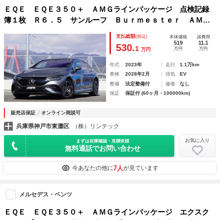
ＥＱＥ ＥＱＥ３５０＋ ＡＭＧラインパッケージ 点検記録
簿１枚 Ｒ６．５ サンルーフ Ｂｕｒｍｅｓｔｅｒ ＡＭＧ
ラインＰＫＧ エクスクルーシブＰＫＧ エナジャイジングＰ
支払総額
(税込)
本体価格
諸費用
ＫＧ レーダーセーフティＰＫＧ アンビエントライト
519
11.1
530.
1
万円
万円
万円
年式
2023年
走行
1.1万km
車検
2028年2月
排気
EV
整備
法定整備付
修復
なし
保証
保証付 (60ヶ月・100000km)
販売店保証
オンライン商談可
兵庫県神戸市東灘区
（株）リンテック
お気に入り
まずは在庫確認・見積依頼
無料通話でお問い合わせ
7人
今あなたの他に
が見ています
メルセデス・ベンツ
ＥＱＥ ＥＱＥ３５０＋ ＡＭＧラインパッケージ エクスク