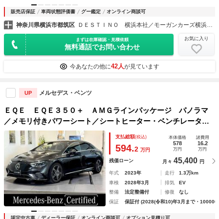
販売店保証
車両状態評価書
グー鑑定
オンライン商談可
神奈川県横浜市都筑区
ＤＥＳＴＩＮＯ 横浜本社／モーガンカーズ横浜（株）デスティーノ
お気に入り
まずは在庫確認・見積依頼
無料通話でお問い合わせ
42人
今あなたの他に
が見ています
メルセデス・ベンツ
UP
ＥＱＥ ＥＱＥ３５０＋ ＡＭＧラインパッケージ パノラマ
／メモリ付きパワーシート／シートヒーター・ベンチレーター
／リラクゼーション機能／パフュームアトマイザー／電動リア
支払総額
(税込)
本体価格
諸費用
ゲート／全方位カメラ／ブルメスターサウンド／リアアクスル
578
16.2
594.
2
万円
万円
万円
／トランクスルー／認定中
45,400
残価ローン
月々
円
年式
2023年
走行
1.3万km
車検
2028年3月
排気
EV
整備
法定整備付
修復
なし
保証
保証付 (2028(令和10)年3月まで・100000
認定中古車
ディーラー保証
オンライン商談可
オプション見積り可