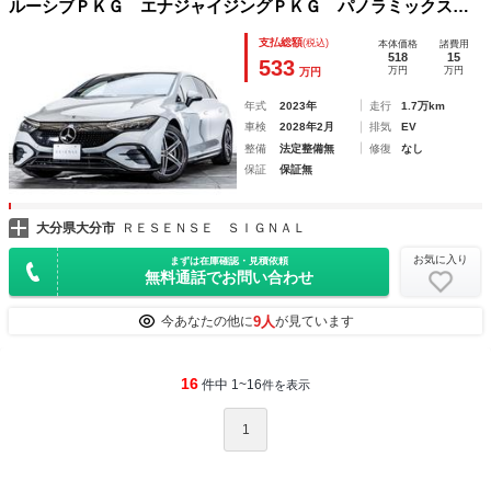
ルーシブＰＫＧ エナジャイジングＰＫＧ パノラミックスラ
イディングルーフ ＬＥＤデジタルヘッドライト ＡＭＧ１９
支払総額
(税込)
本体価格
諸費用
インチＡＷ ステアリングヒーター Ｂｕｒｍｅｓｔｅｒ シ
518
15
533
万円
万円
万円
ートベンチレーション
年式
2023年
走行
1.7万km
車検
2028年2月
排気
EV
整備
法定整備無
修復
なし
保証
保証無
大分県大分市
ＲＥＳＥＮＳＥ ＳＩＧＮＡＬ
お気に入り
まずは在庫確認・見積依頼
無料通話でお問い合わせ
9人
今あなたの他に
が見ています
16
件中 1~16
件を表示
1