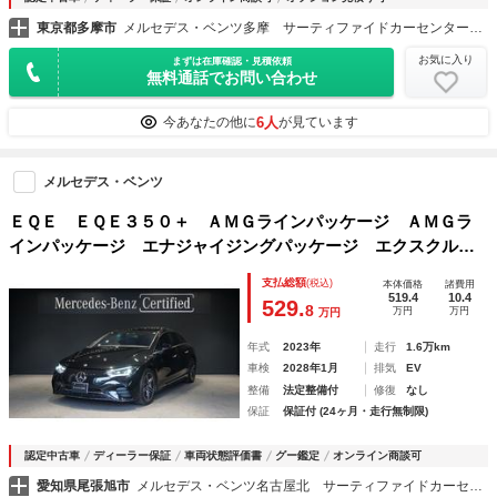
東京都多摩市
メルセデス・ベンツ多摩 サーティファイドカーセンター （株）シュテルン世田谷
お気に入り
まずは在庫確認・見積依頼
無料通話でお問い合わせ
6人
今あなたの他に
が見ています
メルセデス・ベンツ
ＥＱＥ ＥＱＥ３５０＋ ＡＭＧラインパッケージ ＡＭＧラ
インパッケージ エナジャイジングパッケージ エクスクルー
シブパッケージ ブラック１９インチアルミ エアバランスパ
支払総額
(税込)
本体価格
諸費用
ッケージ パノラミックスライディングルーフ ＡＭＧトラン
519.4
10.4
529.
8
万円
万円
万円
クリッドスポイラー
年式
2023年
走行
1.6万km
車検
2028年1月
排気
EV
整備
法定整備付
修復
なし
保証
保証付 (24ヶ月・走行無制限)
認定中古車
ディーラー保証
車両状態評価書
グー鑑定
オンライン商談可
愛知県尾張旭市
メルセデス・ベンツ名古屋北 サーティファイドカーセンター 株式会社シュテルン名古屋南