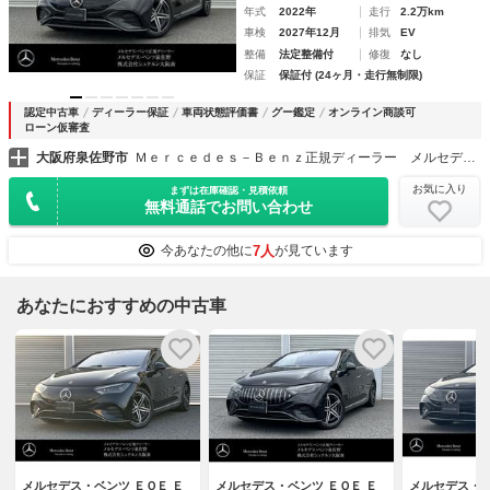
年式
2022年
走行
2.2万km
車検
2027年12月
排気
EV
整備
法定整備付
修復
なし
保証
保証付 (24ヶ月・走行無制限)
認定中古車
ディーラー保証
車両状態評価書
グー鑑定
オンライン商談可
ローン仮審査
大阪府泉佐野市
Ｍｅｒｃｅｄｅｓ－Ｂｅｎｚ正規ディーラー メルセデス・ベンツ泉佐野
お気に入り
まずは在庫確認・見積依頼
無料通話でお問い合わせ
7人
今あなたの他に
が見ています
あなたにおすすめの中古車
メルセデス・ベンツ ＥＱＥ Ｅ
メルセデス・ベンツ ＥＱＥ Ｅ
メルセデス・ベ