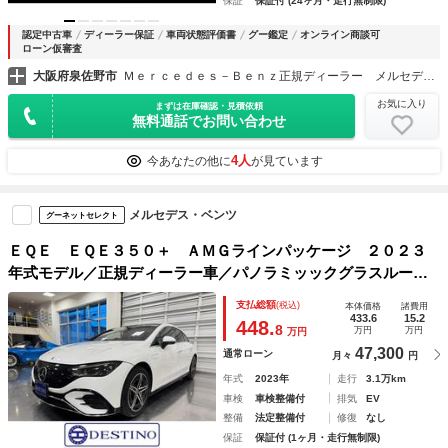
保証
保証付 (24ヶ月・走行無制限)
認定中古車
ディーラー保証
車両状態評価書
グー鑑定
オンライン商談可
ローン仮審査
大阪府泉佐野市
Ｍｅｒｃｅｄｅｓ－Ｂｅｎｚ正規ディーラー メルセデス・ベンツ泉佐野
お気に入り
まずは在庫確認・見積依頼
無料通話でお問い合わせ
4人
今あなたの他に
が見ています
メルセデス・ベンツ
グーネットセレクト
ＥＱＥ ＥＱＥ３５０＋ ＡＭＧラインパッケージ ２０２３
年式モデル／正規ディーラー車／パノラミッックグラスルーフ
／フルレザー／ブルメスタオーディオ／サンルーフ／パワーシ
支払総額
(税込)
本体価格
諸費用
ート＆シートヒーター
433.6
15.2
448.
8
万円
万円
万円
47,300
通常ローン
月々
円
年式
2023年
走行
3.1万km
車検
車検整備付
排気
EV
整備
法定整備付
修復
なし
保証
保証付 (1ヶ月・走行無制限)