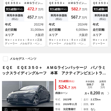
ＱＥ３５０＋ ＡＭＧラインパ
ＱＥ３５０＋ ＡＭＧラインパ
ＱＥ３５０＋
ッケージ エクスクルーシブＰ
ッケージ エクスクルーシブパ
ッケージ パ
472.
582.
7
7
支払総額
支払総額
支払総額
(税込)
(税込)
(税込)
万円
万円
ＫＧ パノラミックスライディ
ッケージ パノラミックスライ
ディングルー
ングルーフ エナジャイジング
ディングルーフ エナジャイジ
ィアンビエン
車両本体価格
車両本体価格
車両本体価格
457.
567.
7
7
万円
万円
ＰＫＧ 本革シート ベンチレ
ングパッケージ ヘッドアップ
ベンチレータ
(税込)
(税込)
(税込)
ーション ブルメスター 全周
ディスプレイ ３６０度カメ
コントロール
年式
2022年
年式
2024年
年式
囲カメラ ＡＴテールゲート
ラ ブルメスター レーダーセ
ーター ヘッ
走行距離
31,000km
走行距離
6,000km
走行距離
ヘッドアップディスプレイ 認
ーフティパッケージ ＡＲナ
レイ アダブ
中保証２年
エリア
大阪府
ビ 新車保証継承
エリア
大阪府
アシストプラ
エリア
Ｍｅｒｃｅｄｅｓ－Ｂｅｎｚ正規
Ｍｅｒｃｅｄｅｓ－Ｂｅｎｚ正規
Ｍｅｒｃｅｄｅ
ディーラー メルセデス・ベンツ
ディーラー メルセデス・ベンツ
ディーラー メ
泉佐野
泉佐野
泉佐野
メルセデス・ベンツ
ＥＱＥ ＥＱＥ３５０＋ ＡＭＧラインパッケージ パノラミ
ックスライディングルーフ 本革 アクティアンビエントライ
ト シートベンチレーター クライメートコントロール スペ
支払総額
(税込)
本体価格
諸費用
アリングヒーター ヘッドアップディスプレイ アダブティブ
509.7
15
524.
7
万円
万円
万円
ハイビームアシストプラス
8,200
残価ローン
月々
円
年式
2023年
走行
2.2万km
車検
2026年11月
排気
EV
整備
法定整備付
修復
なし