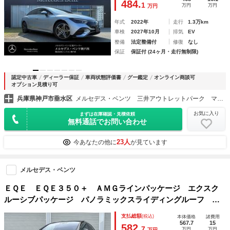
484.
1
万円
万円
万円
アシスト タイプＣ
年式
2022年
走行
1.3万km
車検
2027年10月
排気
EV
整備
法定整備付
修復
なし
保証
保証付 (24ヶ月・走行無制限)
認定中古車
ディーラー保証
車両状態評価書
グー鑑定
オンライン商談可
オプション見積り可
兵庫県神戸市垂水区
メルセデス・ベンツ 三井アウトレットパーク マリンピア神戸店株式会社シュテルン神戸西
お気に入り
まずは在庫確認・見積依頼
無料通話でお問い合わせ
23人
今あなたの他に
が見ています
メルセデス・ベンツ
ＥＱＥ ＥＱＥ３５０＋ ＡＭＧラインパッケージ エクスク
ルーシブパッケージ パノラミックスライディングルーフ エ
ナジャイジングパッケージ ヘッドアップディスプレイ ３６
支払総額
(税込)
本体価格
諸費用
０度カメラ ブルメスター レーダーセーフティパッケージ
567.7
15
582.
7
万円
万円
万円