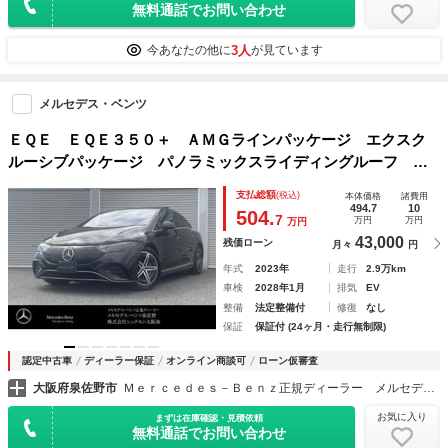
無料通話でお問い合わせ
3人
今あなたの他に
が見ています
メルセデス・ベンツ
ＥＱＥ ＥＱＥ３５０＋ ＡＭＧラインパッケージ エクスク
ルーシブパッケージ パノラミックスライディングルーフ エ
ナジャイジングパッケージ エアバランスパッケージ リアア
支払総額
(税込)
本体価格
諸費用
クスルステアリング ブルメスター レーダーセーフティパッ
494.7
10
504.
7
万円
万円
万円
ケージ 認中２年保証
43,000
残価ローン
月々
円
年式
2023年
走行
2.9万km
車検
2028年1月
排気
EV
整備
法定整備付
修復
なし
保証
保証付 (24ヶ月・走行無制限)
認定中古車
ディーラー保証
オンライン商談可
ローン仮審査
大阪府泉佐野市
Ｍｅｒｃｅｄｅｓ－Ｂｅｎｚ正規ディーラー メルセデス・ベンツ泉佐野
お気に入り
まずは在庫確認・見積依頼
無料通話でお問い合わせ