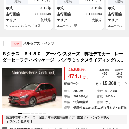
Ｗ バックモニター ＴＶ パ
シート 前席パワーシート 前
前席シートヒ
(税込)
(税込)
(税込)
ワーシート オートライト Ｅ
席シートヒーター アンビエン
ート 純正１
年式
2012年
年式
2019年
年式
ＴＣ コーナーセンサー （ホ
トライト オートハイビーム
ＥＤヘッドラ
走行距離
80,000km
走行距離
61,000km
走行距離
ワイト）
電動リアゲート 禁煙車
ビーム スマ
エリア
茨城県
エリア
大阪府
エリア
タウロスジャパンつくば店
ユニバース 堺
ユニバース 埼
メルセデス・ベンツ
UP
Ｂクラス Ｂ１８０ アーバンスターズ 弊社デモカー レー
ダーセーフティパッケージ パノラミックスライディングルー
フ メモリー付き電動シート シートヒータ ＭＢＵＸ搭載
支払総額
(税込)
本体価格
諸費用
車 本革シート アンビエントライトナイトパッケージ本革巻
458
16.1
474.
1
万円
万円
万円
スポーツステアリ
15,200
残価ローン
月々
円
年式
2026年
走行
0.1万km
車検
2029年4月
排気
1400cc
整備
法定整備付
修復
なし
保証
保証付 (2029(令和11)年4月まで・走行無制
認定中古車
ディーラー保証
車両状態評価書
グー鑑定
オンライン商談可
オプション見積り可