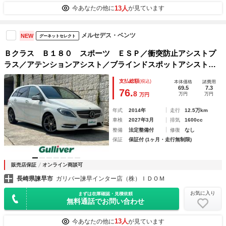
13人
今あなたの他に
が見ています
メルセデス・ベンツ
NEW
グーネットセレクト
Ｂクラス Ｂ１８０ スポーツ ＥＳＰ／衝突防止アシストプ
ラス／アテンションアシスト／ブラインドスポットアシスト／
クルーズコントロール／ステアリングスイッチ／パドルシフト
支払総額
(税込)
本体価格
諸費用
／レザーシート／運転席パワーシート／シートメモリ／電格ミ
69.5
7.3
76.
8
万円
万円
万円
ラー
年式
2014年
走行
12.5万km
車検
2027年3月
排気
1600cc
整備
法定整備付
修復
なし
保証
保証付 (1ヶ月・走行無制限)
販売店保証
オンライン商談可
長崎県諫早市
ガリバー諫早インター店（株）ＩＤＯＭ
お気に入り
まずは在庫確認・見積依頼
無料通話でお問い合わせ
13人
今あなたの他に
が見ています