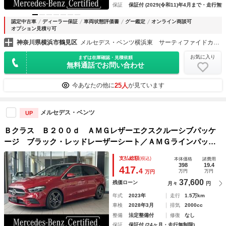
保証
保証付 (2029(令和11)年4月まで・走行無制
認定中古車
ディーラー保証
車両状態評価書
グー鑑定
オンライン商談可
オプション見積り可
神奈川県横浜市鶴見区
メルセデス・ベンツ横浜東 サーティファイドカーセンター
お気に入り
まずは在庫確認・見積依頼
無料通話でお問い合わせ
25人
今あなたの他に
が見ています
メルセデス・ベンツ
UP
Ｂクラス Ｂ２００ｄ ＡＭＧレザーエクスクルーシブパッケ
ージ ブラック・レッドレーザーシート／ＡＭＧラインパッケ
ージ／ＡＭＧレザーエクスクルーシブパッケージ／アドバンス
支払総額
(税込)
本体価格
諸費用
ドパッケージ／アダプティブダハイビームアシスト・プラス／
398
19.4
417.
4
万円
万円
万円
プライバシーガラス／ドライブレコーダー
37,600
残価ローン
月々
円
年式
2023年
走行
1.5万km
車検
2028年3月
排気
2000cc
整備
法定整備付
修復
なし
保証
保証付 (24ヶ月・走行無制限)