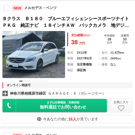
メルセデス・ベンツ
NEW
Ｂクラス Ｂ１８０ ブルーエフィシェンシースポーツナイト
ＰＫＧ 純正ナビ １８インチＡＷ バックカメラ 地デジ
Ｂｌｕｅｔｏｏｔｈ ＥＴＣ オートライト キセノンヘッド
支払総額
(税込)
本体価格
諸費用
ライト
28
10
38
万円
万円
万円
年式
2012年
走行
11.8万km
車検
2027年8月
排気
1600cc
整備
法定整備無
修復
なし
保証
保証無
オンライン商談可
神奈川県相模原市緑区
ＧＡＲＡＧＥ．Ｋ（ガレージケー）
お気に入り
まずは在庫確認・見積依頼
無料通話でお問い合わせ
16人
今あなたの他に
が見ています