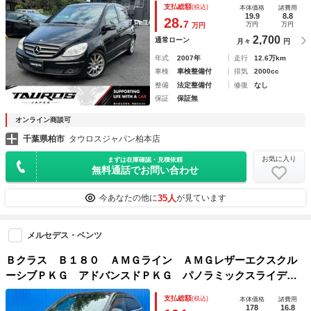
支払総額
(税込)
本体価格
諸費用
19.9
8.8
28.
7
万円
万円
万円
2,700
通常ローン
月々
円
年式
2007年
走行
12.6万km
車検
車検整備付
排気
2000cc
整備
法定整備付
修復
なし
保証
保証無
オンライン商談可
千葉県柏市
タウロスジャパン柏本店
お気に入り
まずは在庫確認・見積依頼
無料通話でお問い合わせ
35人
今あなたの他に
が見ています
メルセデス・ベンツ
Ｂクラス Ｂ１８０ ＡＭＧライン ＡＭＧレザーエクスクル
ーシブＰＫＧ アドバンスドＰＫＧ パノラミックスライディ
ングルーフ レーダーセーフティＰＫＧ ナビゲーションＰＫ
支払総額
(税込)
本体価格
諸費用
Ｇ ３６０°カメラ アンビエントライト ＡＣステアリングア
178
16.8