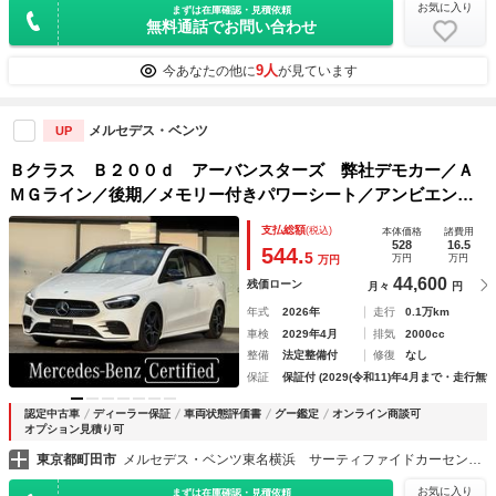
お気に入り
まずは在庫確認・見積依頼
無料通話でお問い合わせ
9人
今あなたの他に
が見ています
メルセデス・ベンツ
UP
Ｂクラス Ｂ２００ｄ アーバンスターズ 弊社デモカー／Ａ
ＭＧライン／後期／メモリー付きパワーシート／アンビエント
ライト６４色／シートヒーター／ワイヤレスチャージング／電
支払総額
(税込)
本体価格
諸費用
動トランク／記録簿／禁煙車両／ＬＥＤヘッドライト
528
16.5
544.
5
万円
万円
万円
44,600
残価ローン
月々
円
年式
2026年
走行
0.1万km
車検
2029年4月
排気
2000cc
整備
法定整備付
修復
なし
保証
保証付 (2029(令和11)年4月まで・走行無制
認定中古車
ディーラー保証
車両状態評価書
グー鑑定
オンライン商談可
オプション見積り可
東京都町田市
メルセデス・ベンツ東名横浜 サーティファイドカーセンター （株）シュテルン世田谷
お気に入り
まずは在庫確認・見積依頼