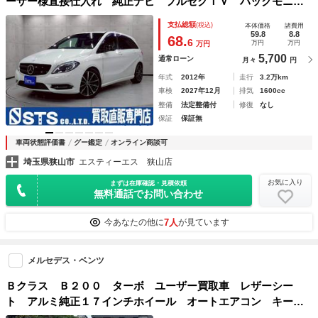
ーザー様直接仕入れ 純正ナビ フルセグＴＶ バックモニタ
ー ＨＩＤヘッドライト 純正１８インチＡＷ レザーシー
支払総額
(税込)
本体価格
諸費用
ト メモリ付パワーシート シートヒーター クルコン ドラ
59.8
8.8
68.
6
万円
万円
万円
レコ リモコンキー ＥＴＣ車載器
5,700
通常ローン
月々
円
年式
2012年
走行
3.2万km
車検
2027年12月
排気
1600cc
整備
法定整備付
修復
なし
保証
保証無
車両状態評価書
グー鑑定
オンライン商談可
埼玉県狭山市
エスティーエス 狭山店
お気に入り
まずは在庫確認・見積依頼
無料通話でお問い合わせ
7人
今あなたの他に
が見ています
メルセデス・ベンツ
Ｂクラス Ｂ２００ ターボ ユーザー買取車 レザーシー
ト アルミ純正１７インチホイール オートエアコン キーレ
ススマートキー パワーステアリング パワーウィンドウ