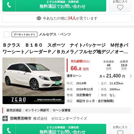
お気に入り
まずは在庫確認・見積依頼
無料通話でお問い合わせ
14人
今あなたの他に
が見ています
メルセデス・ベンツ
グーネットセレクト
Ｂクラス Ｂ１８０ スポーツ ナイトパッケージ Ｍ付きパ
ワーシート／レーダーＰ／Ｂカメラ／フルセグ地デジ／オート
エアコン／ディストロニック＋／衝突軽減Ｂ／ＰＴＳ／Ｂｉ－
支払総額
(税込)
本体価格
諸費用
Ｘｅｎｏｎライト
48
18.8
66.
8
万円
万円
万円
21,400
通常ローン
月々
円
年式
2014年
走行
11.8万km
車検
2026年12月
排気
1600cc
整備
法定整備付
修復
なし
保証
保証付 (1ヶ月・走行無制限)
販売店保証
オンライン商談可
ローン仮審査
宮崎県宮崎市
株式会社 ゼロエンタープライズ
お気に入り
まずは在庫確認・見積依頼
無料通話でお問い合わせ