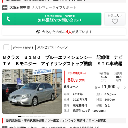
大阪府豊中市
ナガシマカーライフサポート
お気に入り
まずは在庫確認・見積依頼
無料通話でお問い合わせ
4人
今あなたの他に
が見ています
メルセデス・ベンツ
グーネットセレクト
Ｂクラス Ｂ１８０ ブルーエフィシェンシー 記録簿 ナビ
ＴＶ Ｂモニター アイドリングストップ機能 ＥＴＣ車載器
支払総額
(税込)
本体価格
諸費用
49.5
10.8
60.
3
万円
万円
万円
11,800
通常ローン
月々
円
年式
2012年
走行
6.5万km
車検
2027年7月
排気
1600cc
整備
法定整備付
修復
なし
保証
保証付 (1ヶ月・1000km)
販売店保証
車両状態評価書
グー鑑定
オンライン商談可
ローン仮審査