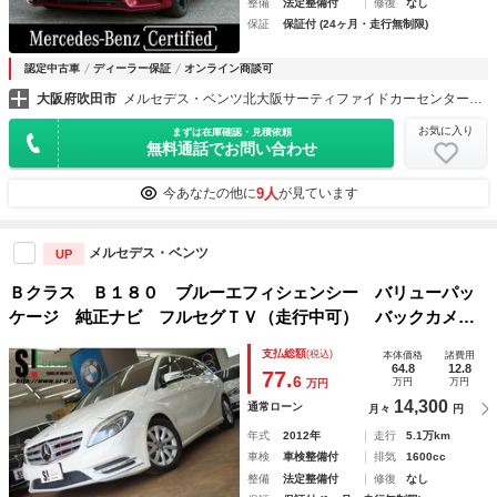
整備
法定整備付
修復
なし
保証
保証付 (24ヶ月・走行無制限)
認定中古車
ディーラー保証
オンライン商談可
大阪府吹田市
メルセデス・ベンツ北大阪サーティファイドカーセンター 株式会社シュテルン天王寺
お気に入り
まずは在庫確認・見積依頼
無料通話でお問い合わせ
9人
今あなたの他に
が見ています
メルセデス・ベンツ
UP
Ｂクラス Ｂ１８０ ブルーエフィシェンシー バリューパッ
ケージ 純正ナビ フルセグＴＶ（走行中可） バックカメ
ラ Ｂｌｕｅｔｏｏｔｈ ＵＳＢオーディオ キセノンヘッド
支払総額
(税込)
本体価格
諸費用
ライト
64.8
12.8
77.
6
万円
万円
万円
14,300
通常ローン
月々
円
年式
2012年
走行
5.1万km
車検
車検整備付
排気
1600cc
整備
法定整備付
修復
なし