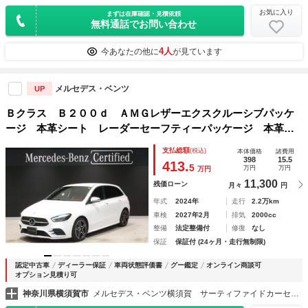
お気に入り
まずは在庫確認・見積依頼
無料通話でお問い合わせ
4人
今あなたの他に
が見ています
メルセデス・ベンツ
UP
Ｂクラス Ｂ２００ｄ ＡＭＧレザーエクスクルーシブパッケ
ージ 本革シート レーダーセーフティーパッケージ 本革巻
きスポーツステアリング コンフォートサスペンション ＭＢ
支払総額
(税込)
本体価格
諸費用
ＵＸ シートヒーター アドバンスドサウンドシステム クラ
398
15.5
413.
5
万円
万円
万円
イメートコントロール
11,300
残価ローン
月々
円
年式
2024年
走行
2.2万km
車検
2027年2月
排気
2000cc
整備
法定整備付
修復
なし
保証
保証付 (24ヶ月・走行無制限)
認定中古車
ディーラー保証
車両状態評価書
グー鑑定
オンライン商談可
オプション見積り可
神奈川県横須賀市
メルセデス・ベンツ横須賀 サーティファイドカーセンター （株）シュテルン世田谷