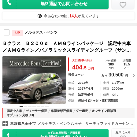
無料通話でお問い合わせ
14人
今あなたの他に
が見ています
メルセデス・ベンツ
UP
Ｂクラス Ｂ２００ｄ ＡＭＧラインパッケージ 認定中古車
／ＡＭＧライン／パノラミックスライディングルーフ（サンル
ーフ）／３６０°カメラ／ヘッドアップディスプレイ／本革シー
支払総額
(税込)
本体価格
諸費用
ト／アンビエントライト／マウンテングレー／電動リアゲート
389
15.5
404.
5
万円
万円
万円
／ドライブレコーダー
30,500
残価ローン
月々
円
年式
2022年
走行
1.2万km
車検
2027年6月
排気
2000cc
整備
法定整備付
修復
なし
保証
保証付 (24ヶ月・走行無制限)
認定中古車
ディーラー保証
車両状態評価書
グー鑑定
オンライン商談可
オプション見積り可
東京都八王子市
メルセデス・ベンツ八王子 サーティファイドカーセンター
お気に入り
まずは在庫確認・見積依頼