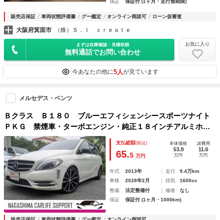
保証
保証付 (1ヶ月・走行無制限)
販売店保証
車両状態評価書
グー鑑定
オンライン商談可
ローン仮審査
大阪府箕面市
（株）Ｓ．Ｉ ｃｒｅａｔｅ
お気に入り
まずは在庫確認・見積依頼
無料通話でお問い合わせ
5人
今あなたの他に
が見ています
メルセデス・ベンツ
Ｂクラス Ｂ１８０ ブルーエフィシェンシースポーツナイト
ＰＫＧ 禁煙車・ターボエンジン・純正１８インチアルミホイ
ール・オートクルーズコントロール・アイドリングストップ・
支払総額
(税込)
本体価格
諸費用
ハーフレザーシート・運転席パワーシート・ナビ・ＴＶ・バッ
53.9
11.6
65.
5
万円
万円
万円
クカメラ・ＥＴＣ・前後ドライブレコーダー
年式
2013年
走行
9.4万km
車検
2028年2月
排気
1600cc
整備
法定整備付
修復
なし
保証
保証付 (1ヶ月・1000km)
販売店保証
車両状態評価書
グー鑑定
オンライン商談可