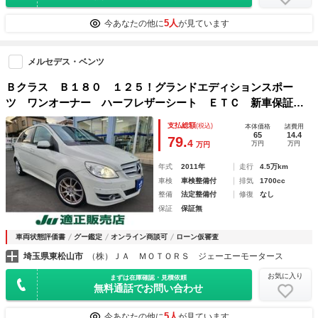
5人
今あなたの他に
が見ています
メルセデス・ベンツ
Ｂクラス Ｂ１８０ １２５！グランドエディションスポー
ツ ワンオーナー ハーフレザーシート ＥＴＣ 新車保証
書 記録簿 禁煙車 ＥＴＣ クルーズコントロール
支払総額
(税込)
本体価格
諸費用
65
14.4
79.
4
万円
万円
万円
年式
2011年
走行
4.5万km
車検
車検整備付
排気
1700cc
整備
法定整備付
修復
なし
保証
保証無
車両状態評価書
グー鑑定
オンライン商談可
ローン仮審査
埼玉県東松山市
（株）ＪＡ ＭＯＴＯＲＳ ジェーエーモータース
お気に入り
まずは在庫確認・見積依頼
無料通話でお問い合わせ
5人
今あなたの他に
が見ています