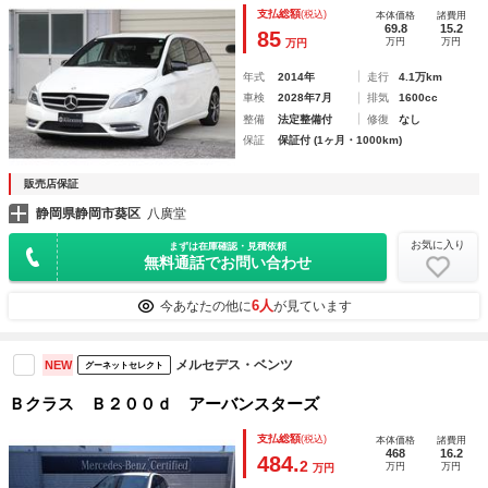
ー記録簿１３枚完備 スペアキー 静岡県ワンオーナー車
支払総額
(税込)
本体価格
諸費用
69.8
15.2
85
万円
万円
万円
年式
2014年
走行
4.1万km
車検
2028年7月
排気
1600cc
整備
法定整備付
修復
なし
保証
保証付 (1ヶ月・1000km)
販売店保証
静岡県静岡市葵区
八廣堂
お気に入り
まずは在庫確認・見積依頼
無料通話でお問い合わせ
6人
今あなたの他に
が見ています
メルセデス・ベンツ
NEW
グーネットセレクト
Ｂクラス Ｂ２００ｄ アーバンスターズ
支払総額
(税込)
本体価格
諸費用
468
16.2
484.
2
万円
万円
万円