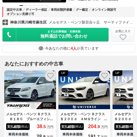
認定中古車
ディーラー保証
車両状態評価書
グー鑑定
オンライン商談可
オプション見積り可
神奈川県川崎市麻生区
メルセデス・ベンツ新百合ヶ丘 サーティファイドカーセンター （株）シュテルン世田谷
お気に入り
まずは在庫確認・見積依頼
無料通話でお問い合わせ
4人
今あなたの他に
が見ています
あなたにおすすめの中古車
UP
UP
メルセデス・ベンツ Ｂクラス
メルセデス・ベンツ Ｂクラス
メルセデス・ベ
Ｂ１８０ ブルーエフィシェ
Ｂ２００ｄ ＡＭＧライン パ
Ｂ２００ｄ 
ンシー スポーツ ナイトパッ
ノラミックスライディングルー
ーダーセーフ
38.
204.
5
9
支払総額
支払総額
支払総額
(税込)
(税込)
(税込)
万円
万円
ケージ ハーフレザーシート
フ ナビゲーションＰＫＧ レ
ョンＰＫＧ 
純正ナビ 専用１８インチＡ
ーダーセーフティＰＫＧ 半革
グＴＶ ハー
車両本体価格
車両本体価格
車両本体価格
28.
191.
9
7
万円
万円