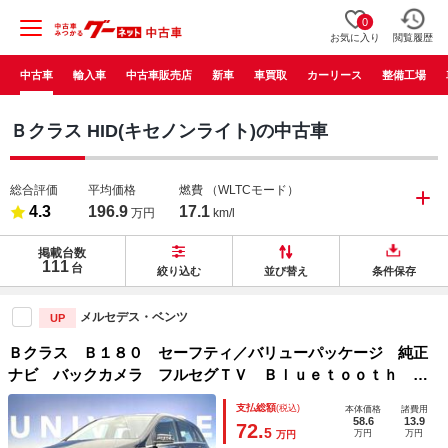
0
お気に入り
閲覧履歴
中古車
輸入車
中古車販売店
新車
車買取
カーリース
整備工場
Ｂクラス HID(キセノンライト)の中古車
総合評価
平均価格
燃費
（WLTCモード）
4.3
196.9
17.1
万円
km/l
掲載台数
111
台
絞り込む
並び替え
条件保存
メルセデス・ベンツ
UP
Ｂクラス Ｂ１８０ セーフティ／バリューパッケージ 純正
ナビ バックカメラ フルセグＴＶ Ｂｌｕｅｔｏｏｔｈ 禁
煙車 ＨＩＤヘッドライト 純正１６インチアルミホイール
支払総額
(税込)
本体価格
諸費用
ブラインドスポットアシスト ディストロニックプラス
58.6
13.9
72.
5
万円
万円
万円