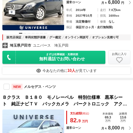
6,800
通常ローン
月々
円
年式
2014年
走行
7.0万km
車検
2027年10月
排気
1600cc
整備
法定整備付
修復
なし
保証
保証付 (1ヶ月・走行無制限)
販売店保証
車両状態評価書
グー鑑定
オンライン商談可
オプション見積り可
埼玉県戸田市
ユニバース 埼玉戸田
お気に入り
まずは在庫確認・見積依頼
無料通話でお問い合わせ
10人
今あなたの他に
が見ています
メルセデス・ベンツ
NEW
Ｂクラス Ｂ１８０ モノレーベル 特別仕様車 黒革シー
ト 純正ナビＴＶ バックカメラ パークトロニック アクテ
ィブパーキングアシスト ディストロニックプラス 純正１７
支払総額
(税込)
本体価格
諸費用
インチＡＷ プライバシーガラス パワーシート シートヒー
69.3
13.6
82.
9
万円
万円
万円
ター 禁煙車
8,000
通常ローン
月々
円