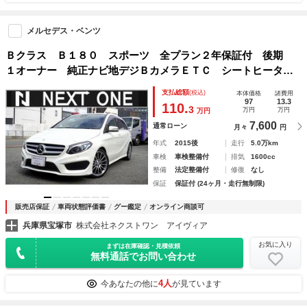
メルセデス・ベンツ
Ｂクラス Ｂ１８０ スポーツ 全プラン２年保証付 後期
１オーナー 純正ナビ地デジＢカメラＥＴＣ シートヒータ
ー レーダーセーフティー アダプティブクルコン ブライン
支払総額
(税込)
本体価格
諸費用
ドスポットモニター アンビエントライト ＬＥＤヘッドライ
97
13.3
110.
3
万円
万円
万円
ト
7,600
通常ローン
月々
円
年式
2015後
走行
5.0万km
車検
車検整備付
排気
1600cc
整備
法定整備付
修復
なし
保証
保証付 (24ヶ月・走行無制限)
販売店保証
車両状態評価書
グー鑑定
オンライン商談可
兵庫県宝塚市
株式会社ネクストワン アイヴィア
お気に入り
まずは在庫確認・見積依頼
無料通話でお問い合わせ
4人
今あなたの他に
が見ています