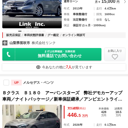
15,000
通常ローン
月々
円
年式
2013年
走行
4.4万km
車検
車検整備付
排気
1600cc
整備
法定整備付
修復
なし
保証
保証付 (1ヶ月・1000km)
販売店保証
車両状態評価書
グー鑑定
オンライン商談可
山梨県笛吹市
株式会社リンク
お気に入り
まずは在庫確認・見積依頼
無料通話でお問い合わせ
7人
今あなたの他に
が見ています
メルセデス・ベンツ
UP
Ｂクラス Ｂ１８０ アーバンスターズ 弊社デモカーアップ
車両／ナイトパッケージ／新車保証継承／アンビエントライト
６４色／メモリー付きパワーシート／シートヒーター／フット
支払総額
(税込)
本体価格
諸費用
トランクオープナー／キーレスゴー／本革巻きスポーツステア
428
18.5
446.
5
万円
万円
万円
リング／禁煙車
年式
2026年
走行
0.1万km