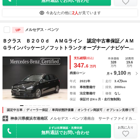
無料通話でお問い合わせ
2人
今あなたの他に
が見ています
メルセデス・ベンツ
UP
Ｂクラス Ｂ２００ｄ ＡＭＧライン 認定中古車保証／ＡＭ
Ｇラインパッケージ／フットトランクオープナー／ナビゲーシ
ョンパッケージ／メモリー付きフルパワーシート／シートヒー
支払総額
(税込)
本体価格
諸費用
ター／ＭＢＵＸ／ワイヤレスチャージング／テレビ機能／アン
328
19.6
347.
6
万円
万円
万円
ビエントライ
9,100
残価ローン
月々
円
年式
2021年
走行
3.4万km
車検
車検整備付
排気
2000cc
整備
法定整備付
修復
なし
保証
保証付 (24ヶ月・走行無制限)
認定中古車
ディーラー保証
車両状態評価書
オンライン商談可
オプション見積り可
神奈川県横浜市港南区
メルセデス・ベンツ港南台 サーティファイドカーセンター（株）シュテルン世田谷
お気に入り
まずは在庫確認・見積依頼
無料通話でお問い合わせ