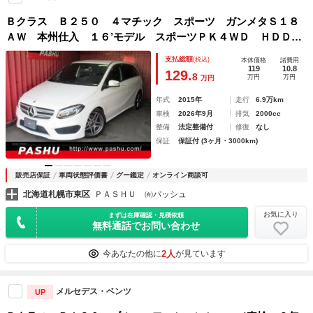
Ｂクラス Ｂ２５０ ４マチック スポーツ ガンメタＳ１８
ＡＷ 本州仕入 １６’モデル スポーツＰＫ４ＷＤ ＨＤＤナ
ビ地デジＴＶバックカメラ レザーシート衝突被害軽減ブレー
支払総額
(税込)
本体価格
諸費用
キレーンキープアシストＨＩＤヘッドライトＬＥＤ ワイドガ
119
10.8
129.
8
万円
万円
万円
ンメタＭ１８ＡＷ ドラレコ前後 レーダーミラー
年式
2015年
走行
6.9万km
車検
2026年9月
排気
2000cc
整備
法定整備付
修復
なし
保証
保証付 (3ヶ月・3000km)
販売店保証
車両状態評価書
グー鑑定
オンライン商談可
北海道札幌市東区
ＰＡＳＨＵ ㈲パッシュ
お気に入り
まずは在庫確認・見積依頼
無料通話でお問い合わせ
2人
今あなたの他に
が見ています
メルセデス・ベンツ
UP