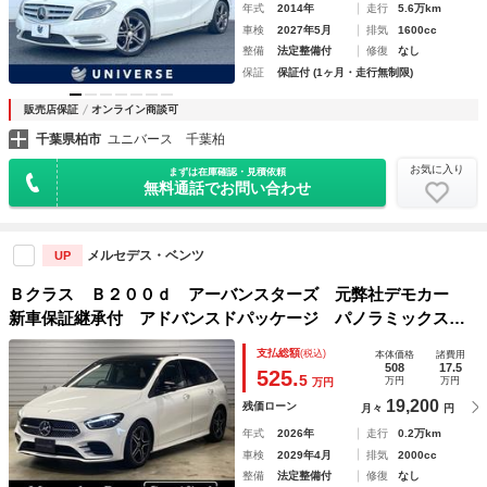
年式
2014年
走行
5.6万km
車検
2027年5月
排気
1600cc
整備
法定整備付
修復
なし
保証
保証付 (1ヶ月・走行無制限)
販売店保証
オンライン商談可
千葉県柏市
ユニバース 千葉柏
お気に入り
まずは在庫確認・見積依頼
無料通話でお問い合わせ
メルセデス・ベンツ
UP
Ｂクラス Ｂ２００ｄ アーバンスターズ 元弊社デモカー
新車保証継承付 アドバンスドパッケージ パノラミックスラ
イディングルーフ 運転席・助手席ヒーター機能付きパワーシ
支払総額
(税込)
本体価格
諸費用
ート 純正ドライブレコーダー アンビエントライト
508
17.5
525.
5
万円
万円
万円
19,200
残価ローン
月々
円
年式
2026年
走行
0.2万km
車検
2029年4月
排気
2000cc
整備
法定整備付
修復
なし