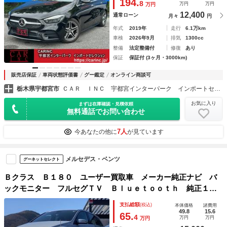
194.
8
万円
万円
万円
シスト
12,400
通常ローン
月々
円
年式
2019年
走行
6.1万km
車検
2026年9月
排気
1300cc
整備
法定整備付
修復
あり
保証
保証付 (3ヶ月・3000km)
販売店保証
車両状態評価書
グー鑑定
オンライン商談可
栃木県宇都宮市
ＣＡＲ ＩＮＣ 宇都宮インターパーク インポートセレクション
お気に入り
まずは在庫確認・見積依頼
無料通話でお問い合わせ
7人
今あなたの他に
が見ています
メルセデス・ベンツ
グーネットセレクト
Ｂクラス Ｂ１８０ ユーザー買取車 メーカー純正ナビ バ
ックモニター フルセグＴＶ Ｂｌｕｅｔｏｏｔｈ 純正１６
インチアルミ ＥＴＣ ＨＩＤヘッドライト スマートキー
支払総額
(税込)
本体価格
諸費用
クリアランスソナー 取保 スペアキー
49.8
15.6
65.
4
万円
万円
万円