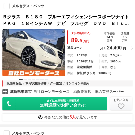
メルセデス・ベンツ
Ｂクラス Ｂ１８０ ブルーエフィシェンシースポーツナイト
ＰＫＧ １８インチＡＷ ナビ フルセグ ＤＶＤ Ｂｌｕｅ
ｔｏｏｔｈ ＭＳＶ バックカメラ ソナー ハーフレザーシ
支払総額
(税込)
本体価格
諸費用
ート パワーシート クルーズコントロール パドルシフト
74.9
15
89.
9
万円
万円
万円
オートＨＩＤヘッドライト キーレスキー
24,400
通常ローン
月々
円
年式
2012年
走行
7.9万km
車検
2026年12月
排気
1600cc
整備
法定整備付
修復
なし
保証
保証付 (1ヶ月・1000km)
販売店保証
車両状態評価書
グー鑑定
オンライン商談可
滋賀県栗東市
自社ローンモータース 滋賀栗東店 車の業務スーパー
お気に入り
まずは在庫確認・見積依頼
無料通話でお問い合わせ
5人
今あなたの他に
が見ています
メルセデス・ベンツ