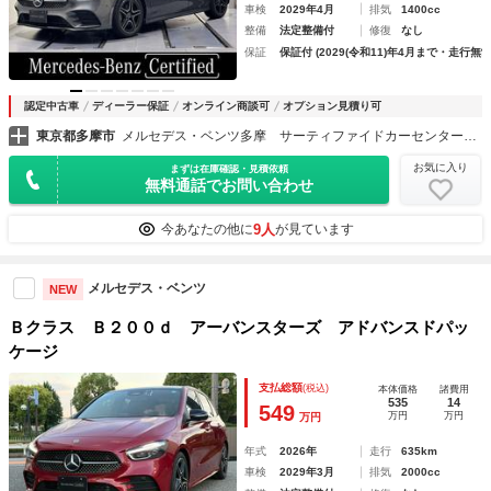
車検
2029年4月
排気
1400cc
整備
法定整備付
修復
なし
保証
保証付 (2029(令和11)年4月まで・走行無制
認定中古車
ディーラー保証
オンライン商談可
オプション見積り可
東京都多摩市
メルセデス・ベンツ多摩 サーティファイドカーセンター （株）シュテルン世田谷
お気に入り
まずは在庫確認・見積依頼
無料通話でお問い合わせ
9人
今あなたの他に
が見ています
メルセデス・ベンツ
NEW
Ｂクラス Ｂ２００ｄ アーバンスターズ アドバンスドパッ
ケージ
支払総額
(税込)
本体価格
諸費用
535
14
549
万円
万円
万円
年式
2026年
走行
635km
車検
2029年3月
排気
2000cc