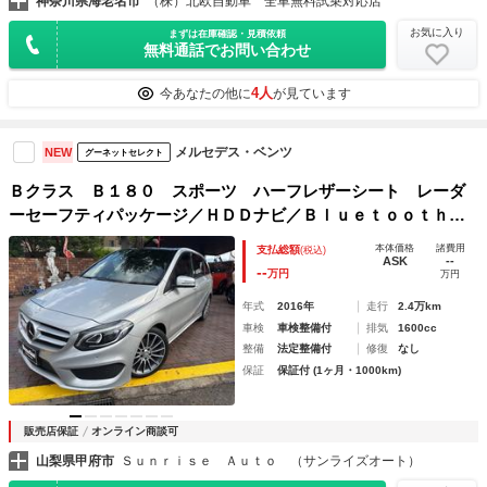
神奈川県海老名市
（株）北欧自動車 全車無料試乗対応店
お気に入り
まずは在庫確認・見積依頼
無料通話でお問い合わせ
4人
今あなたの他に
が見ています
メルセデス・ベンツ
NEW
グーネットセレクト
Ｂクラス Ｂ１８０ スポーツ ハーフレザーシート レーダ
ーセーフティパッケージ／ＨＤＤナビ／Ｂｌｕｅｔｏｏｔｈ／
バックカメラ／フルセグテレビ／アダプティブクルーズコント
本体価格
諸費用
支払総額
(税込)
ロール／ブラインドスポットモニター／ＥＴＣ
ASK
--
--
万円
万円
年式
2016年
走行
2.4万km
車検
車検整備付
排気
1600cc
整備
法定整備付
修復
なし
保証
保証付 (1ヶ月・1000km)
販売店保証
オンライン商談可
山梨県甲府市
Ｓｕｎｒｉｓｅ Ａｕｔｏ （サンライズオート）