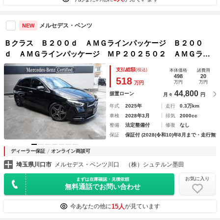
メルセデス・ベンツ
NEW
Ｂクラス Ｂ２００ｄ ＡＭＧラインパッケージ Ｂ２００
ｄ ＡＭＧラインパッケージ ＭＰ２０２５０２ ＡＭＧライ
ン ＭＢＵＸＡＲナビ コスモスブラック（メタリック） レ
支払総額
(税込)
本体価格
諸費用
ザーＤＩＮＡＭＩＣＡ：ブラック
498
20
518
万円
万円
万円
44,800
据置ローン
月々
円
年式
2025年
走行
0.3万km
車検
2028年3月
排気
2000cc
整備
法定整備付
修復
なし
保証
保証付 (2028(令和10)年8月まで・走行無制
ディーラー保証
オンライン商談可
埼玉県川口市
メルセデス・ベンツ川口 （株）シュテルン墨田
お気に入り
まずは在庫確認・見積依頼
無料通話でお問い合わせ
15人
今あなたの他に
が見ています