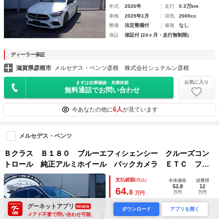
年式
2026年
走行
0.3万km
車検
2029年1月
排気
2000cc
整備
法定整備付
修復
なし
保証
保証付 (24ヶ月・走行無制限)
ディーラー保証
滋賀県彦根市
メルセデス・ベンツ彦根 株式会社シュテルン彦根
お気に入り
まずは在庫確認・見積依頼
無料通話でお問い合わせ
6人
今あなたの他に
が見ています
メルセデス・ベンツ
Ｂクラス Ｂ１８０ ブルーエフィシェンシー クルーズコン
トロール 純正アルミホイール バックカメラ ＥＴＣ フル
セグＴＶ Ｂｌｕｅｔｏｏｔｈ キーレス ラジオ／ＣＤ／Ｄ
支払総額
(税込)
本体価格
諸費用
ＶＤ再生 ブラインドスポットモニター ＭＴモード カーテ
52.8
12
64.
8
万円
万円
万円
ンエアバック
12,500
通常ローン
月々
円
グーネットアプリ
RENEW
ダウンロード
アプリを開く
メアド不要で問い合わせ可能
年式
2013年
走行
4.4万km