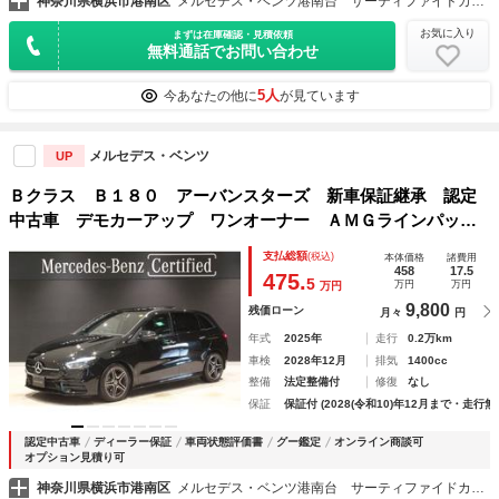
神奈川県横浜市港南区
メルセデス・ベンツ港南台 サーティファイドカーセンター（株）シュテルン世田谷
お気に入り
まずは在庫確認・見積依頼
無料通話でお問い合わせ
5人
今あなたの他に
が見ています
メルセデス・ベンツ
UP
Ｂクラス Ｂ１８０ アーバンスターズ 新車保証継承 認定
中古車 デモカーアップ ワンオーナー ＡＭＧラインパッケ
ージ パノラミックスライディングルーフ メモリー付きパワ
支払総額
(税込)
本体価格
諸費用
ーシート フットトランクオープナー ブラインドスポット
458
17.5
475.
5
万円
万円
万円
アシスト
9,800
残価ローン
月々
円
年式
2025年
走行
0.2万km
車検
2028年12月
排気
1400cc
整備
法定整備付
修復
なし
保証
保証付 (2028(令和10)年12月まで・走行無
認定中古車
ディーラー保証
車両状態評価書
グー鑑定
オンライン商談可
オプション見積り可
神奈川県横浜市港南区
メルセデス・ベンツ港南台 サーティファイドカーセンター（株）シュテルン世田谷