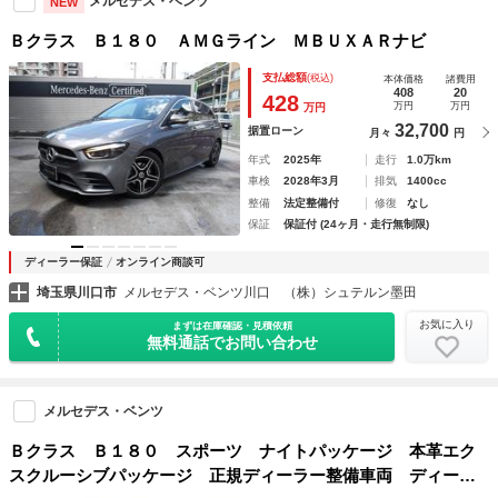
メルセデス・ベンツ
NEW
Ｂクラス Ｂ１８０ ＡＭＧライン ＭＢＵＸＡＲナビ
支払総額
(税込)
本体価格
諸費用
408
20
428
万円
万円
万円
32,700
据置ローン
月々
円
年式
2025年
走行
1.0万km
車検
2028年3月
排気
1400cc
整備
法定整備付
修復
なし
保証
保証付 (24ヶ月・走行無制限)
ディーラー保証
オンライン商談可
埼玉県川口市
メルセデス・ベンツ川口 （株）シュテルン墨田
お気に入り
まずは在庫確認・見積依頼
無料通話でお問い合わせ
メルセデス・ベンツ
Ｂクラス Ｂ１８０ スポーツ ナイトパッケージ 本革エク
スクルーシブパッケージ 正規ディーラー整備車両 ディーラ