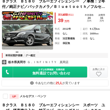
Ｂクラス Ｂ１８０ ブルーエフィシェンシー ／車検：２年
付／純正ナビ／バックカメラ／Ｂｌｕｅｔｏｏｔｈ／フルセグ
／電動ハーフレザーシート／ＥＴＣ／ＨＩＤ／社外１７ＡＷ／
支払総額
(税込)
本体価格
諸費用
本革巻ステア／クルコン／ＡＵＴＯエアコン／タイミングチェ
24
15
39
万円
万円
万円
ーン
年式
2012年
走行
9.1万km
車検
なし
排気
1600cc
整備
法定整備無
修復
なし
保証
保証無
車両状態評価書
グー鑑定
栃木県真岡市
Ｇ．ＩＮＦＩＮＩＴＹ 真岡店
お気に入り
まずは在庫確認・見積依頼
無料通話でお問い合わせ
25人
今あなたの他に
が見ています
メルセデス・ベンツ
UP
Ｂクラス Ｂ１８０ ブルーエフィシェンシー スポーツ ユ