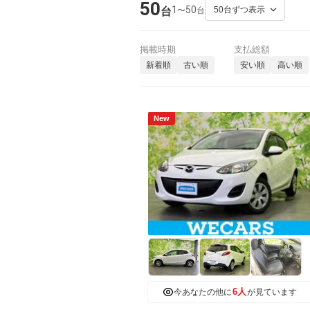
50
1
50
〜
台
台
掲載時期
支払総額
新着順
古い順
安い順
高い順
New
6人
今あなたの他に
が見ています