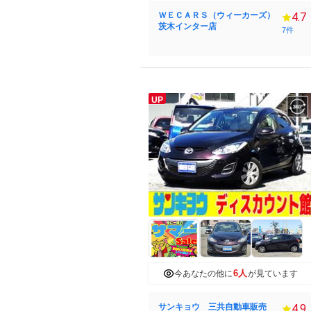
ＷＥＣＡＲＳ（ウィーカーズ）
4.7
茨木インター店
7件
UP
6人
今あなたの他に
が見ています
サンキョウ 三共自動車販売
4.9