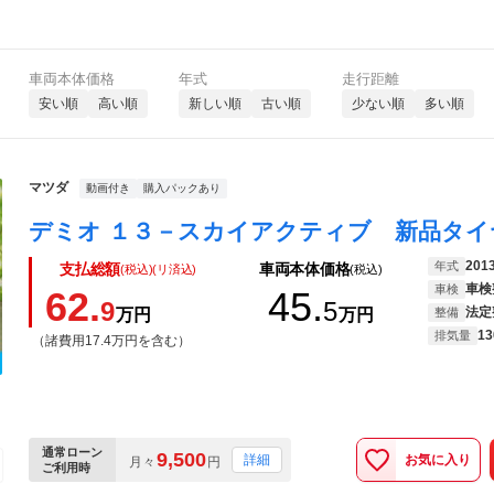
車両本体価格
年式
走行距離
安い順
高い順
新しい順
古い順
少ない順
多い順
マツダ
動画付き
購入パックあり
201
年式
支払総額
車両本体価格
(税込)(リ済込)
(税込)
車検
車検
62.
45.
9
5
法定
万円
万円
整備
13
排気量
（諸費用17.4万円を含む）
通常ローン
9,500
お気に入り
詳細
月々
円
ご利用時