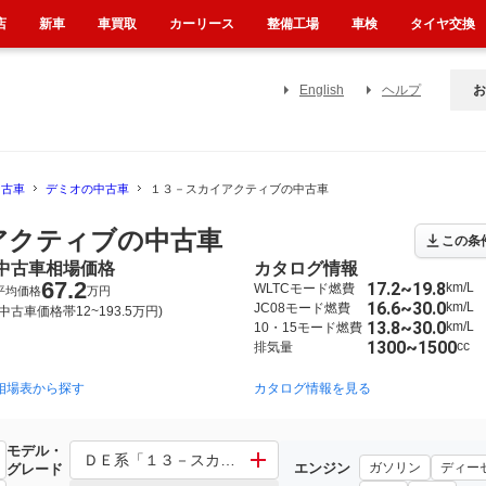
店
新車
車買取
カーリース
整備工場
車検
タイヤ交換
English
ヘルプ
お
中古車
デミオの中古車
１３－スカイアクティブの中古車
アクティブの中古車
この条
中古車相場価格
カタログ情報
67.2
17.2~19.8
km/L
WLTCモード燃費
平均価格
万円
16.6~30.0
km/L
JC08モード燃費
(中古車価格帯12~193.5万円)
13.8~30.0
km/L
10・15モード燃費
1300~1500
cc
排気量
相場表から探す
2007年7月~2014年9月（228）
2002年8月~2007年7月（18）
カタログ情報を見る
モデル・
ＤＥ系「１３－スカイアクティブ」 その他「１３－スカ
エンジン
ガソリン
ディー
グレード