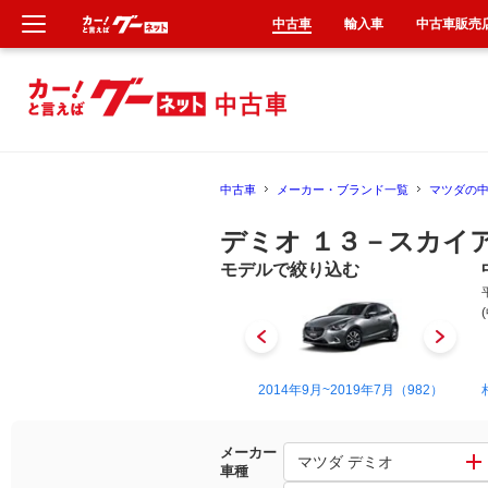
中古車
輸入車
中古車販売
新車
中古車
中古車
メーカー・ブランド一覧
マツダの
輸入車
デミオ １３－スカイ
クルマ買取
モデルで絞り込む
カーリース
タイヤ交換
1996年8月~2002年8月（3）
2014年9月~2019年7月（982）
整備工場
メーカー
マツダ デミオ
車種
車検