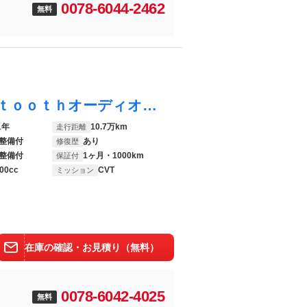
0078-6044-2462
無料
デミオ １３－スカイアクティブ Ｂｌｕｅｔｏｏｔｈオーディオ バックカメラ 禁煙車 フロントフォグランプ オートライト コーナーセンサー バックソナー ナビ ワンセグＴＶ オートエアコン アルミホイール ＳＫＹＡＣＴＩＶパッケージ１
1年
10.7万km
走行距離
整備付
あり
修復歴
整備付
1ヶ月・1000km
保証付
00cc
CVT
ミッション
在庫の確認・お見積り（無料）
0078-6042-4025
無料