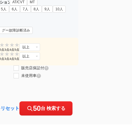
ション
AT/CVT
MT
5人
6人
7人
8人
9人
10人
グー故障診断済み
★
★
★
★
以上
2点
3点
4点
5点
★
★
★
★
以上
2点
3点
4点
5点
販売店保証付
?
未使用車
?
50
をリセット
台 検索する