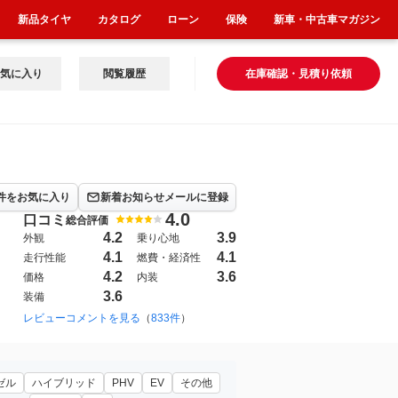
新品タイヤ
カタログ
ローン
保険
新車・中古車マガジン
気に入り
閲覧履歴
在庫確認・見積り依頼
件をお気に入り
新着お知らせメールに登録
4.0
口コミ
総合評価
4.2
3.9
外観
乗り心地
4.1
4.1
走行性能
燃費・経済性
4.2
3.6
価格
内装
3.6
装備
1996年8月~2002年8月（3）
レビューコメントを見る
（
833件
）
2014年9月~2019年7月（982）
イアクティブ」
ゼル
ハイブリッド
PHV
EV
その他