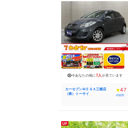
7人
今あなたの他に
が見ています
カーセブンＭＥＧＡ三郷店
4.7
（株）トーサイ
436件
UP