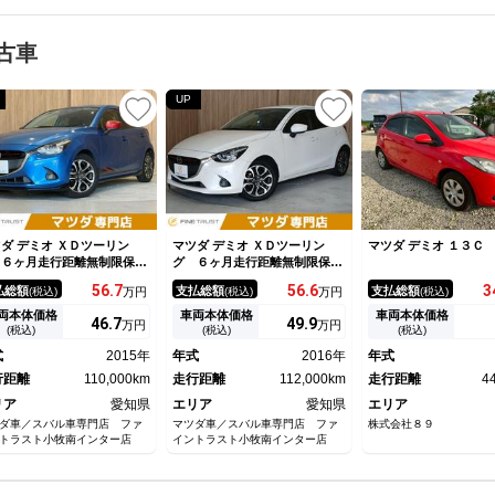
古車
UP
ダ デミオ ＸＤツーリン
マツダ デミオ ＸＤツーリン
マツダ デミオ １３Ｃ
 ６ヶ月走行距離無制限保証
グ ６ヶ月走行距離無制限保証
 ６速ＭＴ 純正エアロ 禁
付 ６速ＭＴ 衝突軽減ブレー
56.
7
56.
6
3
払総額
支払総額
支払総額
(税込)
万円
(税込)
万円
(税込)
車 クルーズコントロール
キ 純正ＳＤナビ 横滑り防止
突軽減ブレーキ 純正メモリ
装置 クルーズコントロール
両本体価格
車両本体価格
車両本体価格
46.
7
49.
9
万円
万円
ナビ レーンキープアシス
Ｂｌｕｅｔｏｏｔｈ 純正１６
(税込)
(税込)
(税込)
 ＥＴＣ バックカメラ 地
インチ スマートキー シート
式
2015年
年式
2016年
年式
ジテレビ Ｂｌｕｅｔｏｏｔ
ヒーター フルセグ 電動シー
 ＬＥＤ
行距離
110,000km
ト
走行距離
112,000km
走行距離
4
リア
愛知県
エリア
愛知県
エリア
ダ車／スバル車専門店 ファ
マツダ車／スバル車専門店 ファ
株式会社８９
トラスト小牧南インター店
イントラスト小牧南インター店