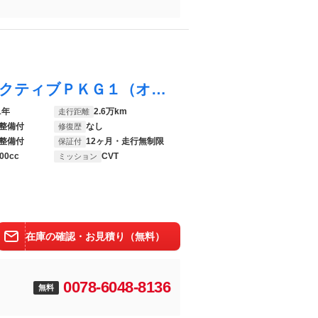
デミオ １３－スカイアクティブ スカイアクティブＰＫＧ１（オートライト／撥水ガラス／ＬＥＤ式ウインカーミラー／レインセンサーワイパー／プライバシーガラス／６：４分割可倒リアシート）／ｉ－ｓｔｏｐ／純正ナビ／ワンセグ／ＣＤ／Ｂカメラ
1年
2.6万km
走行距離
整備付
なし
修復歴
整備付
12ヶ月・走行無制限
保証付
00cc
CVT
ミッション
在庫の確認・お見積り（無料）
0078-6048-8136
無料