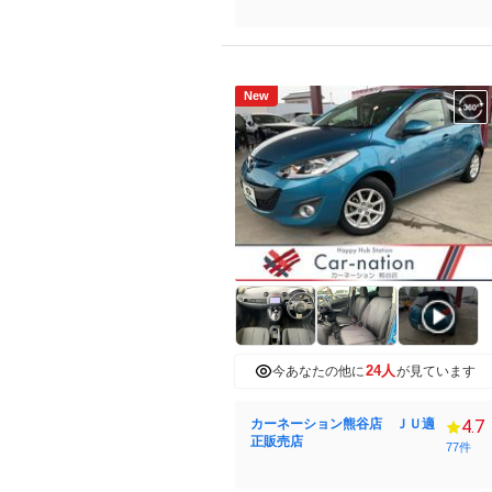
New
24人
今あなたの他に
が見ています
カーネーション熊谷店 ＪＵ適
4.7
正販売店
77件