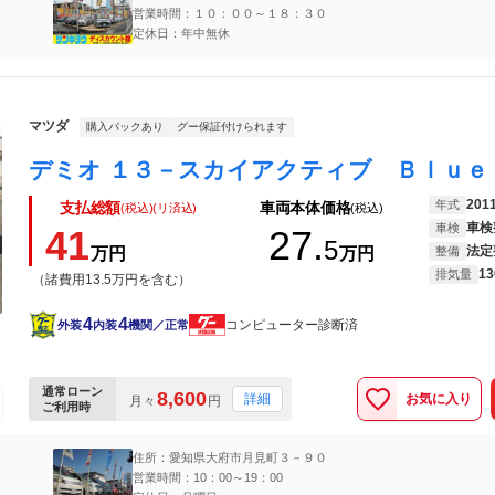
営業時間：１０：００～１８：３０
定休日：年中無休
マツダ
購入パックあり
グー保証付けられます
201
年式
支払総額
車両本体価格
(税込)(リ済込)
(税込)
車検
車検
41
27.
5
法定
万円
万円
整備
13
排気量
（諸費用13.5万円を含む）
4
4
コンピューター診断済
外装
内装
機関／正常
通常ローン
8,600
お気に入り
詳細
月々
円
ご利用時
住所：愛知県大府市月見町３－９０
営業時間：10：00～19：00