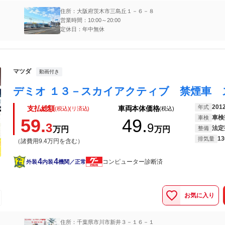
住所：大阪府茨木市三島丘１－６－８
営業時間：10:00～20:00
定休日：年中無休
マツダ
動画付き
201
年式
支払総額
車両本体価格
(税込)(リ済込)
(税込)
車検
車検
59.
49.
3
9
法定
万円
万円
整備
13
排気量
（諸費用9.4万円を含む）
4
4
コンピューター診断済
外装
内装
機関／正常
お気に入り
住所：千葉県市川市新井３－１６－１