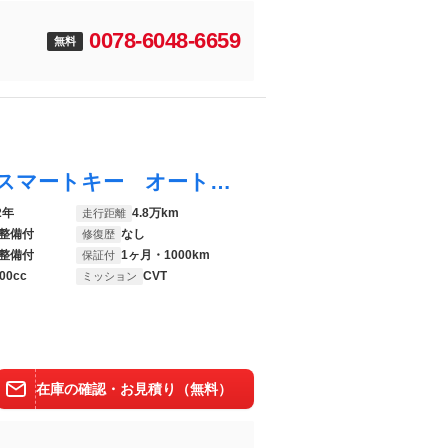
0078-6048-6659
無料
デミオ １３－スカイアクティブ 禁煙車 スマートキー オートエアコン 純正ＳＤナビ ワンセグＴＶ ＣＤ ステアリングリモコン ドライブレコーダー オートライト 電動格納ミラー ドアバイザー 除菌
2年
4.8万km
走行距離
整備付
なし
修復歴
整備付
1ヶ月・1000km
保証付
00cc
CVT
ミッション
在庫の確認・お見積り（無料）