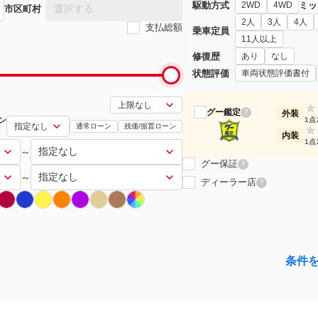
駆動方式
ミッ
2WD
4WD
選択する
市区町村
2人
3人
4人
支払総額
乗車定員
11人以上
修復歴
あり
なし
状態評価
車両状態評価書付
★
グー鑑定
?
外装
ン
1点
通常ローン
残価/据置ローン
★
内装
1点
～
グー保証
?
～
ディーラー店
?
条件