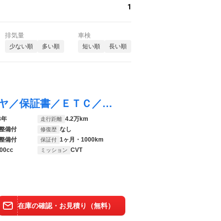
1
排気量
車検
少ない順
多い順
短い順
長い順
デミオ １３－スカイアクティブ 新品タイヤ／保証書／ＥＴＣ／ＥＢＤ付ＡＢＳ／横滑り防止装置／アイドリングストップ／エアバッグ 運転席／エアバッグ 助手席／衝突安全ボディ／パワーウインドウ／キーレスエントリー／オートエアコン
3年
4.2万km
走行距離
整備付
なし
修復歴
整備付
1ヶ月・1000km
保証付
00cc
CVT
ミッション
在庫の確認・お見積り（無料）