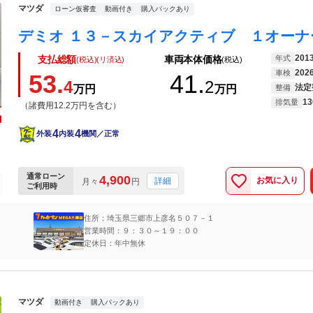
マツダ
ローン仮審査
動画付き
購入パックあり
201
年式
支払総額
車両本体価格
(税込)(リ済込)
(税込)
202
車検
53.
41.
4
2
法定
万円
万円
整備
13
排気量
（諸費用12.2万円を含む）
4
4
外装
内装
機関／正常
通常ローン
4,900
お気に入り
詳細
月々
円
ご利用時
住所：埼玉県三郷市上彦名５０７－１
営業時間：９：３０～１９：００
定休日：年中無休
マツダ
動画付き
購入パックあり