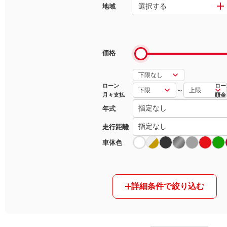
選択する
地域
マガジン
車カタログ
価格
自動車ローン
ローン
ロー
～
月々支払
頭金
保険
年式
レビュー
走行距離
車体色
価格相場
教習所
詳細条件で絞り込む
用語集