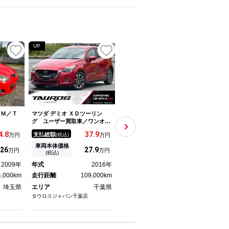
UP
UP
 Ｍ／Ｔ
マツダ デミオ ＸＤツーリン
マツダ デミオ １５ＭＢ ワン
マツダ
グ ユーザー買取車／ワンオー
オーナー・６速ＭＴ・プッシュ
グ 
ナー／衝突軽減ブレーキ／レー
スタート・Ａｕｔｏｅｘｅシフ
万ｋ
4.
8
37.
9
128
支払総額
支払総額
支払
万円
(税込)
万円
(税込)
万円
ンキープアシスト／ヘッドアッ
トノブ・ＵＳＢ再生・純正ビル
ーシ
プディスプレイ／ブラインドス
トインＥＴＣ・ＬＥＤヘッドラ
ＴＶ
車両本体価格
車両本体価格
車両
26
27.
9
120
万円
万円
万円
ポットモニター／オートクルー
イト・衝突軽減ブレーキ・ＢＳ
ＬＥ
(税込)
(税込)
ズコントロール／ＥＴＣ車載器
Ｍ・純正１６ＡＷ・本革巻きス
ミラ
2009年
年式
2016年
年式
2017年
年式
／フルフラット／プッシュスタ
テアリング・ウインカーミラー
ｕｅ
4,000km
ート
走行距離
109,000km
走行距離
37,000km
ドス
走行
埼玉県
エリア
千葉県
エリア
埼玉県
エリ
タウロスジャパン千葉店
エルレカーズ草加店
ジーア
ター店