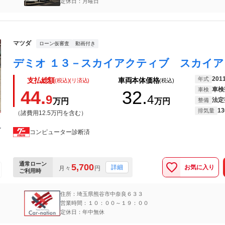
定休日：月曜日
マツダ
ローン仮審査
動画付き
201
年式
支払総額
車両本体価格
(税込)(リ済込)
(税込)
車検
車検
44.
32.
9
4
法定
万円
万円
整備
13
排気量
（諸費用12.5万円を含む）
コンピューター診断済
通常ローン
5,700
お気に入り
詳細
月々
円
ご利用時
住所：埼玉県熊谷市中奈良６３３
営業時間：１０：００～１９：００
定休日：年中無休