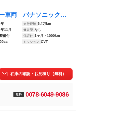
デミオ １３－スカイアクティブ １オーナー車両 パナソニックナビ ＣＤ フルセグＴＶ Ｂｌｕｅｔｏｏｔｈオーディオ キーレスエントリー アイドリングストップ 社外１４インチアルミホイール
3年
6.4万km
走行距離
6年11月
なし
修復歴
整備付
1ヶ月・1000km
保証付
00cc
CVT
ミッション
在庫の確認・お見積り（無料）
0078-6049-9086
無料