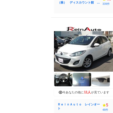
（株） ディスカウント館 コ
339件
ンパクト・ハイブリッドカー専
門店
11人
今あなたの他に
が見ています
ＲｅｉｎＡｕｔｏ レインオー
5
ト
48件