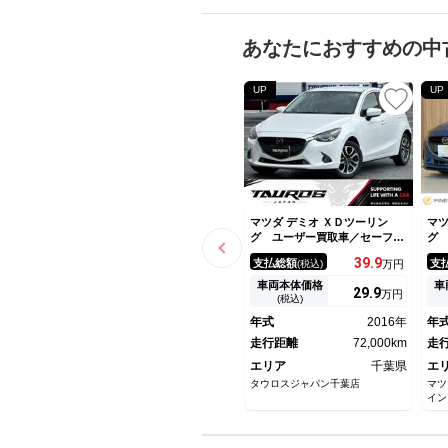
あなたにおすすめの中
UP
UP
マツダ デミオ ＸＤツーリン
マツ
グ ユーザー買取車／セーフテ
グ
ィＰＫＧ／誤発信抑制／衝突軽
付
39.
9
支払総額
支
(税込)
万円
減ブレーキ／ＬＥＤヘッドライ
煙
ト／ブラインドスポットモニタ
衝
車両本体価格
車
29.
9
万円
ー／ユピテル製レーダー探知機
ー
(税込)
／ＨＵＤ／純正ＳＤナビ／ブル
ト
年式
2016年
年
ートゥース接続／シートヒータ
デ
ー
走行距離
72,000km
ｈ
走
エリア
千葉県
エ
タウロスジャパン千葉店
マツ
イン