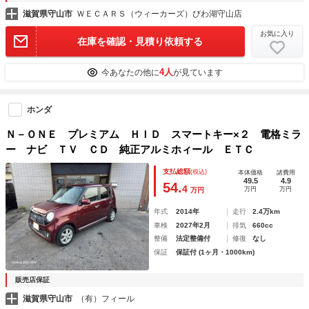
滋賀県守山市
ＷＥＣＡＲＳ（ウィーカーズ）びわ湖守山店
お気に入り
在庫を確認・見積り依頼する
4人
今あなたの他に
が見ています
ホンダ
Ｎ－ＯＮＥ プレミアム ＨＩＤ スマートキー×２ 電格ミラ
ー ナビ ＴＶ ＣＤ 純正アルミホィール ＥＴＣ
支払総額
(税込)
本体価格
諸費用
49.5
4.9
54.
4
万円
万円
万円
年式
2014年
走行
2.4万km
車検
2027年2月
排気
660cc
整備
法定整備付
修復
なし
保証
保証付 (1ヶ月・1000km)
販売店保証
滋賀県守山市
（有）フィール