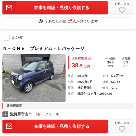
お気に入り
在庫を確認・見積り依頼する
5人
今あなたの他に
が見ています
ホンダ
Ｎ－ＯＮＥ プレミアム・Ｌパッケージ
支払総額
(税込)
本体価格
諸費用
34.6
3.9
38.
5
万円
万円
万円
年式
2014年
走行
6.1万km
車検
2027年2月
排気
660cc
整備
法定整備付
修復
なし
保証
保証付 (1ヶ月・1000km)
販売店保証
滋賀県守山市
（有）フィール
お気に入り
在庫を確認・見積り依頼する