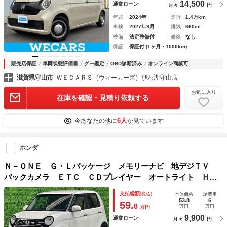
14,500
通常ローン
月々
円
年式
2024年
走行
1.4万km
車検
2027年9月
排気
660cc
整備
法定整備付
修復
なし
保証
保証付 (1ヶ月・1000km)
販売店保証
車両状態評価書
グー鑑定
OBD診断済み
オンライン商談可
滋賀県守山市
ＷＥＣＡＲＳ（ウィーカーズ）びわ湖守山店
お気に入り
在庫を確認・見積り依頼する
6人
今あなたの他に
が見ています
ホンダ
Ｎ－ＯＮＥ Ｇ・Ｌパッケージ メモリーナビ 地デジＴＶ
バックカメラ ＥＴＣ ＣＤプレイヤー オートライト ＨＩ
Ｄヘッドライト スマートキー 横滑り防止 電動格納ミラ
支払総額
(税込)
本体価格
諸費用
ー オートエアコン 純正セキュリティ 禁煙車 オゾン消臭
53.8
6
59.
8
万円
万円
万円
施工済み
9,900
通常ローン
月々
円