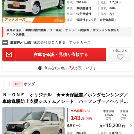
年式
2017年
走行
7.7万km
車検
車検整備付
排気
660cc
整備
法定整備付
修復
なし
保証
保証付 (12ヶ月・走行無制限)
販売店保証
車両状態評価書
グー鑑定
オンライン商談可
オプション見積り可
ローン仮審査
滋賀県守山市
株式会社＠ＣＡＲＳ アットカーズ
お気に入り
在庫を確認・見積り依頼する
7人
今あなたの他に
が見ています
ホンダ
UP
Ｎ－ＯＮＥ オリジナル ★★★保証書／ホンダセンシング／
車線逸脱防止支援システム／シート ハーフレザー／ヘッドラ
ンプ ＬＥＤ／ＵＳＢジャック／ＥＢＤ付ＡＢＳ／横滑り防止
支払総額
(税込)
本体価格
諸費用
装置／アイドリングストップ／クルーズコントロール／禁煙車
135.5
8.4
143.
9
万円
万円
万円
15,200
通常ローン
月々
円
年式
2024年
走行
0.8万km