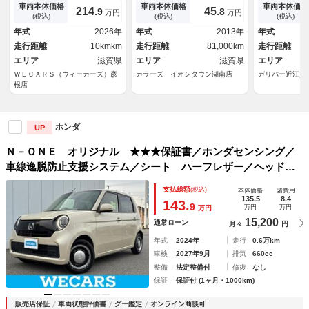
レザー／届出済未使用車／ヘッ
リア 純正１４ＡＷ パドルシ
車両本体価格
車両本体価格
車両本体価格
214.
45.
9
8
万円
万円
ドランプ ＬＥＤ／横滑り防止
フト ＨＩＤヘッド オートラ
(税込)
(税込)
(税込)
装置／クルーズコントロール／
イト シートリフター ＩＳＯ
年式
2026年
年式
2013年
年式
エアバッグ サイド
ＦＩＸ チップアップシート
走行距離
10kmkm
走行距離
81,000km
走行距離
電格ミラー オートエアコン
エリア
滋賀県
エリア
滋賀県
エリア
ＷＥＣＡＲＳ（ウィーカーズ）彦
カラーズ イオンタウン湖南店
ガリバー近江八
根店
ホンダ
UP
Ｎ－ＯＮＥ オリジナル ★★★保証書／ホンダセンシング／
車線逸脱防止支援システム／シート ハーフレザー／ヘッドラ
ンプ ＬＥＤ／ＵＳＢジャック／ＥＢＤ付ＡＢＳ／横滑り防止
支払総額
(税込)
本体価格
諸費用
装置／アイドリングストップ／エアバッグ サイド
135.5
8.4
143.
9
万円
万円
万円
15,200
通常ローン
月々
円
年式
2024年
走行
0.6万km
車検
2027年9月
排気
660cc
整備
法定整備付
修復
なし
保証
保証付 (1ヶ月・1000km)
販売店保証
車両状態評価書
グー鑑定
オンライン商談可