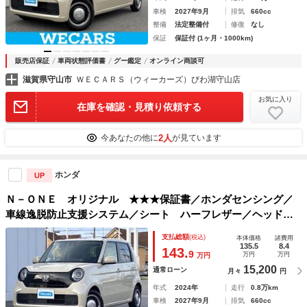
車検
2027年9月
排気
660cc
整備
法定整備付
修復
なし
保証
保証付 (1ヶ月・1000km)
販売店保証
車両状態評価書
グー鑑定
オンライン商談可
滋賀県守山市
ＷＥＣＡＲＳ（ウィーカーズ）びわ湖守山店
お気に入り
在庫を確認・見積り依頼する
2人
今あなたの他に
が見ています
ホンダ
UP
Ｎ－ＯＮＥ オリジナル ★★★保証書／ホンダセンシング／
車線逸脱防止支援システム／シート ハーフレザー／ヘッドラ
ンプ ＬＥＤ／ＵＳＢジャック／ＥＢＤ付ＡＢＳ／横滑り防止
支払総額
(税込)
本体価格
諸費用
装置／アイドリングストップ／エアバッグ サイド
135.5
8.4
143.
9
万円
万円
万円
15,200
通常ローン
月々
円
年式
2024年
走行
0.8万km
車検
2027年9月
排気
660cc