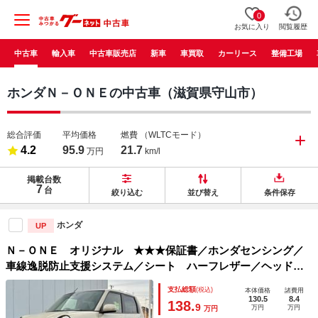
0
お気に入り
閲覧履歴
中古車
輸入車
中古車販売店
新車
車買取
カーリース
整備工場
ホンダＮ－ＯＮＥの中古車（滋賀県守山市）
総合評価
平均価格
燃費
（WLTCモード）
4.2
95.9
21.7
万円
km/l
掲載台数
7
台
絞り込む
並び替え
条件保存
ホンダ
UP
Ｎ－ＯＮＥ オリジナル ★★★保証書／ホンダセンシング／
車線逸脱防止支援システム／シート ハーフレザー／ヘッドラ
ンプ ＬＥＤ／ＵＳＢジャック／ＥＢＤ付ＡＢＳ／横滑り防止
支払総額
(税込)
本体価格
諸費用
装置／アイドリングストップ／クルーズコントロール／禁煙車
130.5
8.4
138.
9
万円
万円
万円