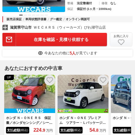
整備
法定整備付
修復
なし
保証
保証付 (1ヶ月・1000km)
販売店保証
車両状態評価書
グー鑑定
オンライン商談可
滋賀県守山市
ＷＥＣＡＲＳ（ウィーカーズ）びわ湖守山店
お気に入り
在庫を確認・見積り依頼する
5人
今あなたの他に
が見ています
あなたにおすすめの中古車
UP
ホンダ Ｎ－ＯＮＥ ＲＳ 保証
ホンダ Ｎ－ＯＮＥ プレミア
ホンダ Ｎ－Ｏ
書／ホンダセンシング／シート
ム ツアラー・Ｌパッケージ
ヒーター 前席／車線逸脱防止
ターボ 純正ナビ バックカメ
224.
54.
9
8
支払総額
支払総額
支払総額
(税込)
(税込)
(税込)
万円
万円
支援システム／シート ハーフ
ラ クルコン ブラックインテ