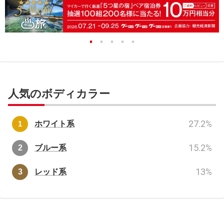
人気のボディカラー
27.2
%
ホワイト系
15.2
%
ブルー系
13
%
レッド系