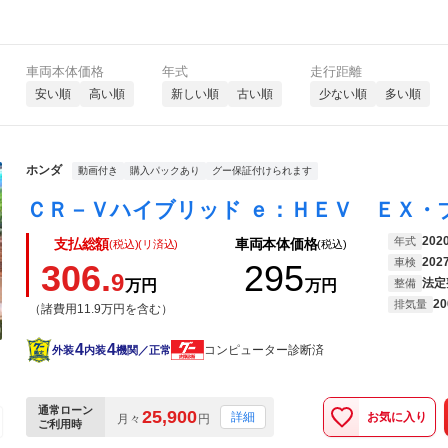
車両本体価格
年式
走行距離
安い順
高い順
新しい順
古い順
少ない順
多い順
ホンダ
動画付き
購入パックあり
グー保証付けられます
202
年式
支払総額
車両本体価格
(税込)(リ済込)
(税込)
202
車検
306.
295
9
法定
万円
万円
整備
20
排気量
（諸費用11.9万円を含む）
4
4
コンピューター診断済
外装
内装
機関／正常
通常ローン
25,900
お気に入り
詳細
月々
円
ご利用時