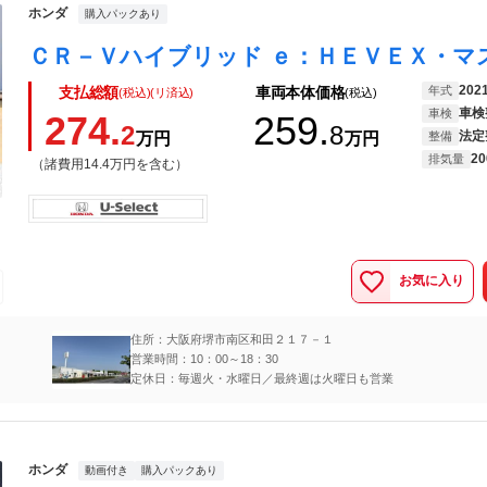
ホンダ
購入パックあり
202
年式
支払総額
車両本体価格
(税込)(リ済込)
(税込)
車検
車検
274.
259.
2
8
法定
万円
万円
整備
20
排気量
（諸費用14.4万円を含む）
お気に入り
住所：大阪府堺市南区和田２１７－１
営業時間：10：00～18：30
定休日：毎週火・水曜日／最終週は火曜日も営業
ホンダ
動画付き
購入パックあり