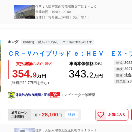
住所：大阪府箕面市船場東３丁目１－１０
営業時間：10:00～20:00
定休日：毎月第三水曜日（祝日除く）
ホンダ
動画付き
購入パックあり
グー保証付けられます
202
年式
支払総額
車両本体価格
(税込)(リ済込)
(税込)
202
車検
354.
343.
9
2
法定
万円
万円
整備
20
排気量
（諸費用11.7万円を含む）
5
5
コンピューター診断済
外装
内装
機関／正常
通常ローン
28,100
お気に入り
詳細
月々
円
ご利用時
住所：大阪府堺市北区金岡町２８１５－１