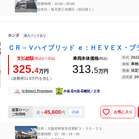
営業時間：10:00～20:00
定休日：毎月第三水曜日（祝日除く）
ホンダ
購入パックあり
202
年式
支払総額
車両本体価格
(税込)(リ済込)
(税込)
車検
車検
325.
313.
4
5
法定
万円
万円
整備
20
排気量
（諸費用11.9万円を含む）
4
4
外装
内装
機関／正常
据置ローン
45,600
お気に入り
詳細
月々
円
ご利用時
住所：大阪府和泉市伏屋町３－３０－２５
営業時間：10：00～19：00