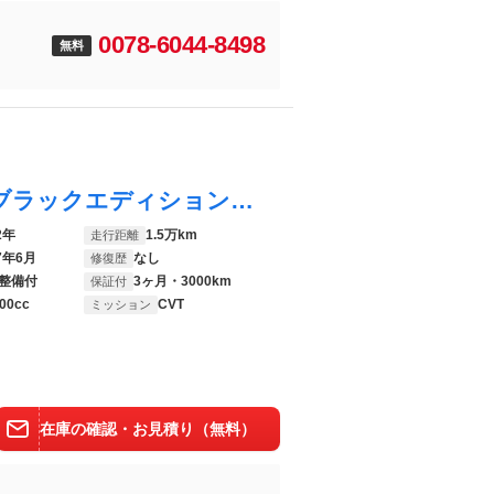
0078-6044-8498
無料
ＣＲ－Ｖハイブリッド ｅ：ＨＥＶ ＥＸ・ブラックエディション サンルーフ 純正７インチナビ バックカメラ アダプティブクルーズ パワーバックドア 禁煙車 ホンダセンシング メモリー機能付きパワーシート ブラインドスポット レザーシート ドラレコ スマートキー
2年
1.5万km
走行距離
7年6月
なし
修復歴
整備付
3ヶ月・3000km
保証付
00cc
CVT
ミッション
在庫の確認・お見積り（無料）