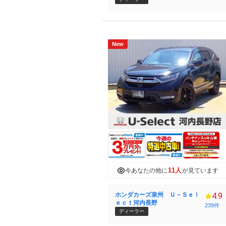
New
11人
今あなたの他に
が見ています
ホンダカーズ泉州 Ｕ－Ｓｅｌ
4.9
ｅｃｔ河内長野
239件
ディーラー