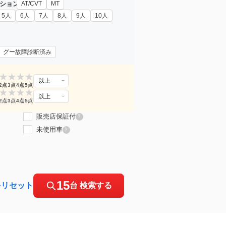
ション
AT/CVT
MT
5人
6人
7人
8人
9人
10人
グー故障診断済み
★
★
★
★
以上
2点
3点
4点
5点
★
★
★
★
以上
2点
3点
4点
5点
販売店保証付
?
未使用車
?
15
をリセット
台 検索する