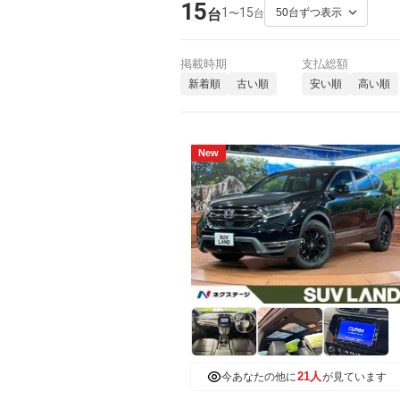
15
1
15
〜
台
台
掲載時期
支払総額
新着順
古い順
安い順
高い順
New
21人
今あなたの他に
が見ています