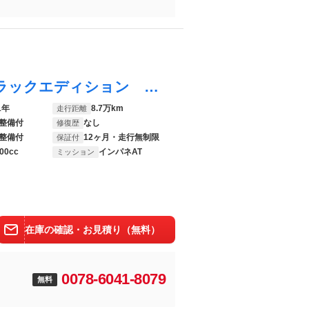
ＣＲ－Ｖハイブリッド ｅ：ＨＥＶＥＸ・ブラックエディション 純正ナビ フルセグ Ｒカメラ ＥＴＣ Ｂカメラ サンル－フ シ－トヒ－タ－ 革シート ＶＳＡ ＤＶＤ オートライト ＵＳＢ ドライブレコーダー オートエアコン エアバッグ ＡＢＳ キーレス ナビＴＶ
1年
8.7万km
走行距離
整備付
なし
修復歴
整備付
12ヶ月・走行無制限
保証付
00cc
インパネAT
ミッション
在庫の確認・お見積り（無料）
0078-6041-8079
無料