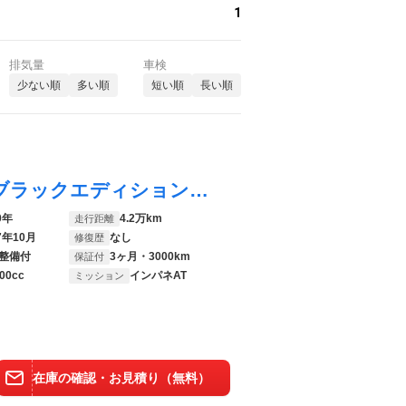
1
排気量
車検
少ない順
多い順
短い順
長い順
ＣＲ－Ｖハイブリッド ｅ：ＨＥＶ ＥＸ・ブラックエディション 禁煙車 サンルーフ レザーシート 電動リアゲート 純正９型ディスプレイ バックカメラ 衝突被害軽減システム レーダークルーズ ドラレコ スマートキー ＬＥＤヘッド ＥＴＣ２．０ 純正１８インチアルミ
0年
4.2万km
走行距離
7年10月
なし
修復歴
整備付
3ヶ月・3000km
保証付
00cc
インパネAT
ミッション
在庫の確認・お見積り（無料）