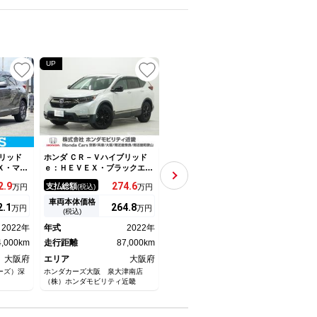
UP
リッド
ホンダ ＣＲ－Ｖハイブリッド
ホンダ ＣＲ－Ｖハイブリッド
ホンダ
Ｘ・マス
ｅ：ＨＥＶＥＸ・ブラックエデ
ｅ：ＨＥＶＥＸ・マスターピー
ｅ：
ヤ／サン
ィション ワンオーナー 禁煙
ス ワンオーナー 禁煙車 ７
ィシ
2.
9
274.
6
294.
4
支払総額
支払総額
支払
万円
(税込)
万円
(税込)
万円
 ＳＤナ
車 ７インチナビ バックカメ
インチナビ バックカメラ ド
ンチ
／シート
ラ ドラレコ ＥＴＣ２．０
ラレコ ＥＴＣ２．０ アダプ
ｉ）
車両本体価格
車両本体価格
車両
2.
1
264.
8
279.
8
万円
万円
万円
逸脱防止
アダプティブクルーズコントロ
ティブクルーズコントロール
２．
(税込)
(税込)
 フルレ
ール シートヒーター Ｂｌｕ
シートヒーター Ｂｌｕｅｔｏ
ート
2022年
年式
2022年
年式
2022年
年式
／ドライ
ｅｔｏｏｔｈ ＵＳＢ入力端
ｏｔｈ ＵＳＢ入力端子 ＬＥ
ット
ヘッドラ
4,000km
子 ＬＥＤヘッドライト 衝突
走行距離
87,000km
Ｄヘッドライト 衝突被害軽減
走行距離
36,000km
レー
走行
被害軽減ブレーキ
ブレーキ
動テ
大阪府
エリア
大阪府
エリア
大阪府
エリ
ーズ）深
ホンダカーズ大阪 泉大津南店
ホンダカーズ大阪 高槻東店
ホンダ
（株）ホンダモビリティ近畿
（株）ホンダモビリティ近畿
（株）