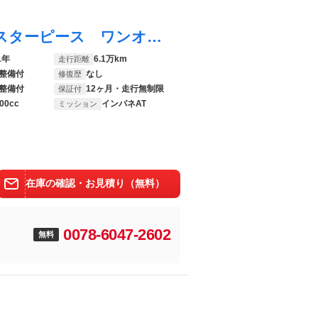
ＣＲ－Ｖハイブリッド ｅ：ＨＥＶＥＸ・マスターピース ワンオーナー車 禁煙車 純正ナビ ＥＴＣ 前後ドラレコ リアカメラｄｅあんしんプラス ブラインドスポットモニター シートヒーター 左リバース連動ミラー パワーテールゲート サンルーフ フルセグ ＢＴ
1年
6.1万km
走行距離
整備付
なし
修復歴
整備付
12ヶ月・走行無制限
保証付
00cc
インパネAT
ミッション
在庫の確認・お見積り（無料）
0078-6047-2602
無料