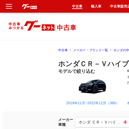
中古車
輸入車
中古車販売
新車
中古車
中古車
メーカー・ブランド一覧
ホンダの
輸入車
ホンダＣＲ－Ｖハイブ
クルマ買取
モデルで絞り込む
カーリース
タイヤ交換
2018年11月~2022年12月（389）
整備工場
メーカー
ホンダ ＣＲ－Ｖハイブリッ
車種
車検