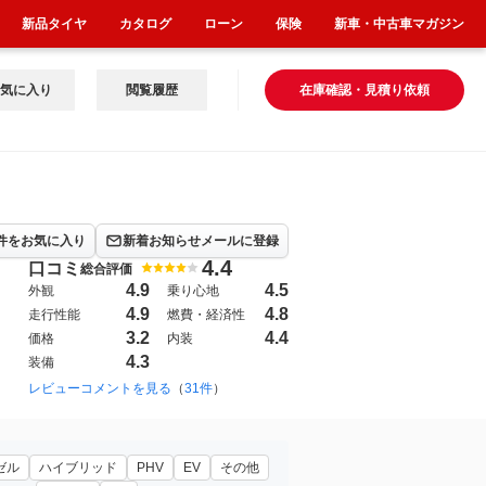
新品タイヤ
カタログ
ローン
保険
新車・中古車マガジン
気に入り
閲覧履歴
在庫確認・見積り依頼
件をお気に入り
新着お知らせメールに登録
4.4
口コミ
総合評価
4.9
4.5
外観
乗り心地
4.9
4.8
走行性能
燃費・経済性
3.2
4.4
価格
内装
4.3
装備
レビューコメントを見る
（
31件
）
ゼル
ハイブリッド
PHV
EV
その他