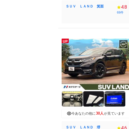
ＳＵＶ ＬＡＮＤ 箕面
4.8
69件
UP
30人
今あなたの他に
が見ています
ＳＵＶ ＬＡＮＤ 堺
4.6