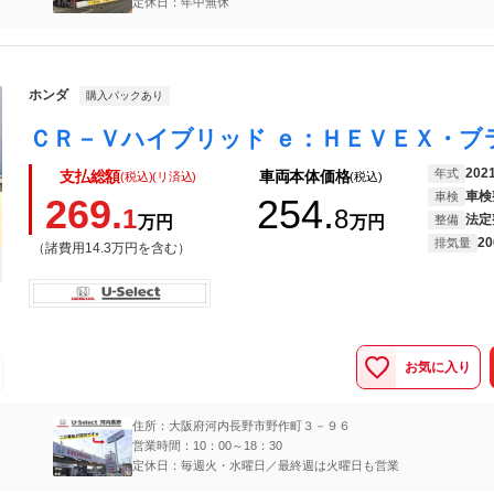
定休日：年中無休
ホンダ
購入パックあり
202
年式
支払総額
車両本体価格
(税込)(リ済込)
(税込)
車検
車検
269.
254.
1
8
法定
万円
万円
整備
20
排気量
（諸費用14.3万円を含む）
お気に入り
住所：大阪府河内長野市野作町３－９６
営業時間：10：00～18：30
定休日：毎週火・水曜日／最終週は火曜日も営業