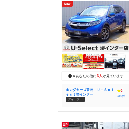
New
6人
今あなたの他に
が見ています
ホンダカーズ泉州 Ｕ－Ｓｅｌ
5
ｅｃｔ堺インター
316件
ディーラー
UP