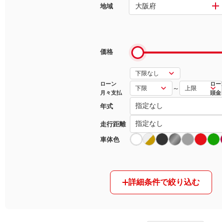
大阪府
地域
マガジン
車カタログ
価格
自動車ローン
ローン
ロー
～
月々支払
頭金
保険
年式
レビュー
走行距離
車体色
価格相場
教習所
詳細条件で絞り込む
用語集