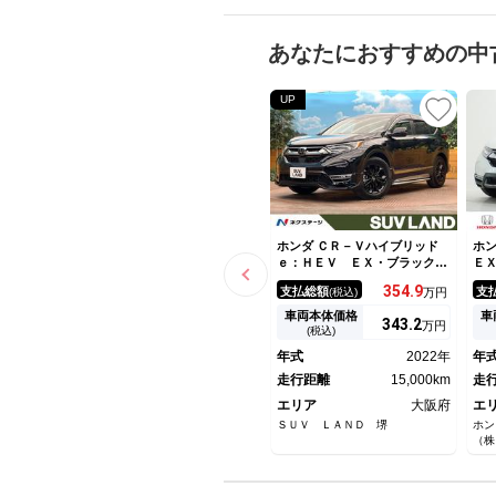
あなたにおすすめの中
UP
ホンダ ＣＲ－Ｖハイブリッド
ホン
ｅ：ＨＥＶ ＥＸ・ブラックエ
Ｅ
ディション サンルーフ 純正
Ｄ
354.
9
支払総額
支
(税込)
万円
７インチナビ バックカメラ
イ
アダプティブクルーズ パワー
ラ
車両本体価格
車
343.
2
万円
バックドア 禁煙車 ホンダセ
テ
(税込)
ンシング メモリー機能付きパ
シ
年式
2022年
年
ワーシート ブラインドスポッ
子
ト レザーシート ドラレコ
走行距離
15,000km
害
走
スマートキー
エリア
大阪府
エ
ＳＵＶ ＬＡＮＤ 堺
ホ
（株