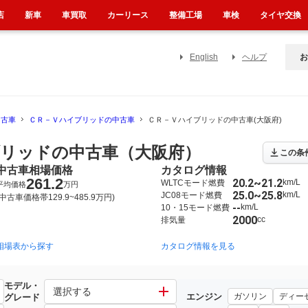
店
新車
車買取
カーリース
整備工場
車検
タイヤ交換
English
ヘルプ
お
中古車
ＣＲ－Ｖハイブリッドの中古車
ＣＲ－Ｖハイブリッドの中古車(大阪府)
リッドの中古車（大阪府）
この条
中古車相場価格
カタログ情報
261.2
20.2~21.2
km/L
WLTCモード燃費
平均価格
万円
25.0~25.8
km/L
JC08モード燃費
(中古車価格帯129.9~485.9万円)
--
km/L
10・15モード燃費
2000
cc
排気量
相場表から探す
カタログ情報を見る
モデル・
ド
選択する
エンジン
ガソリン
ディー
グレード