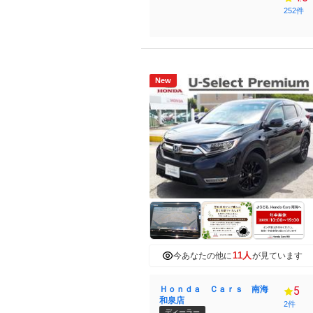
252件
New
11人
今あなたの他に
が見ています
Ｈｏｎｄａ Ｃａｒｓ 南海
5
和泉店
2件
ディーラー