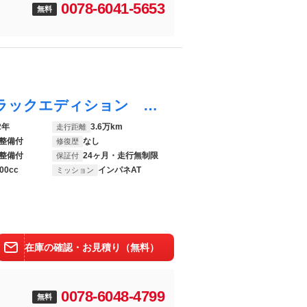
0078-6041-5653
無料
ＣＲ－Ｖハイブリッド ｅ：ＨＥＶＥＸ・ブラックエディション ワンオーナー・Ｂｌｕｅｔｏｏｔｈ・ホンダセンシング・前後ドライブレコーダー・バックカメラ・ＥＴＣ２．０車載器・シートヒーター・ハーフレザー・ブラインドスポットモニター・電動テールゲート Ｒカメ ＵＳＢ
2年
3.6万km
走行距離
整備付
なし
修復歴
整備付
24ヶ月・走行無制限
保証付
00cc
インパネAT
ミッション
在庫の確認・お見積り（無料）
0078-6048-4799
無料