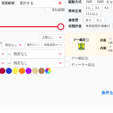
駆動方式
ミッ
2WD
4WD
選択する
市区町村
2人
3人
4人
支払総額
乗車定員
11人以上
修復歴
あり
なし
状態評価
車両状態評価書付
★
グー鑑定
?
外装
ン
1点
通常ローン
残価/据置ローン
★
内装
1点
～
グー保証
?
～
ディーラー店
?
条件