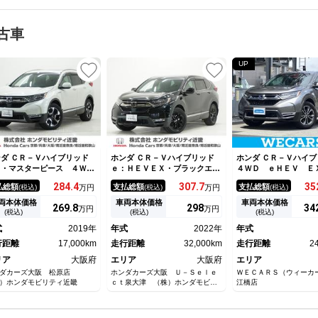
古車
UP
ダ ＣＲ－Ｖハイブリッド
ホンダ ＣＲ－Ｖハイブリッド
ホンダ ＣＲ－Ｖハイブ
Ｘ・マスターピース ４Ｗ
ｅ：ＨＥＶＥＸ・ブラックエデ
４ＷＤ ｅＨＥＶ Ｅ
 ワンオーナー 禁煙車 ７
ィション サンルーフ 禁煙
ターピース 新品タイ
284.
4
307.
7
35
払総額
支払総額
支払総額
(税込)
万円
(税込)
万円
(税込)
ンチナビ バックカメラ ド
車 純正ナビ リアカメラ 前
ルーフ／保証書／純正
レコ ＥＴＣ２．０ アダプ
後ドラレコ 本革シート ＥＴ
ビ／ホンダセンシング
両本体価格
車両本体価格
車両本体価格
269.
8
298
34
万円
万円
ィブクルーズコントロール
Ｃ２．０ 渋滞追従 アダプテ
ヒーター 全席／車線
(税込)
(税込)
(税込)
ートヒーター ＵＳＢ入力端
ィブクルーズコントロール シ
支援システム／シート
式
2019年
年式
2022年
年式
 衝突被害軽減ブレーキ 障
ートヒーター Ｂｌｕｅｔｏｏ
ザー／電動バックドア
物センサー 電動シート
行距離
17,000km
ｔｈ ＬＥＤオートハイビー
走行距離
32,000km
ブレコーダー 純正／
走行距離
2
ム ワンオーナー
ンプ ＬＥＤ
リア
大阪府
エリア
大阪府
エリア
ンダカーズ大阪 松原店
ホンダカーズ大阪 Ｕ－Ｓｅｌｅ
ＷＥＣＡＲＳ（ウィーカ
）ホンダモビリティ近畿
ｃｔ泉大津 （株）ホンダモビリ
江橋店
ティ近畿