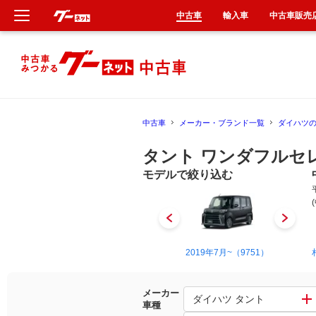
中古車
輸入車
中古車販売
新車
中古車
中古車
メーカー・ブランド一覧
ダイハツ
輸入車
タント ワンダフルセ
クルマ買取
モデルで絞り込む
カーリース
タイヤ交換
2003年11月~2007年12月（135）
2019年7月~（9751）
整備工場
メーカー
ダイハツ タント
車種
車検