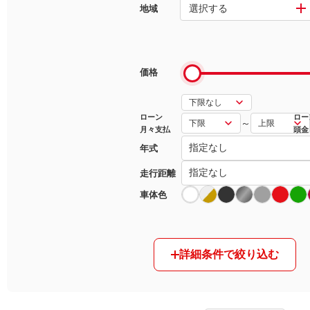
選択する
地域
マガジン
車カタログ
価格
自動車ローン
ローン
ロー
～
月々支払
頭金
保険
年式
レビュー
走行距離
車体色
価格相場
教習所
詳細条件で絞り込む
用語集