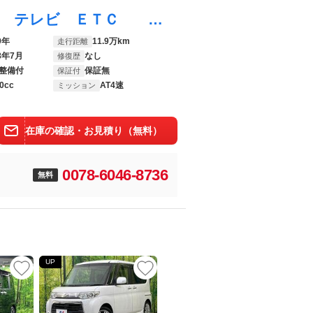
タント ワンダフルセレクション 社外ナビ テレビ ＥＴＣ ドライブレコーダー 左側オートスライドドア ＬＥＤヘッドライト
9年
11.9万km
走行距離
8年7月
なし
修復歴
整備付
保証無
保証付
0cc
AT4速
ミッション
在庫の確認・お見積り（無料）
0078-6046-8736
無料
UP
UP
UP