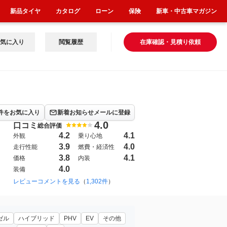
新品タイヤ
カタログ
ローン
保険
新車・中古車マガジン
気に入り
閲覧履歴
在庫確認・見積り依頼
件をお気に入り
新着お知らせメールに登録
4.0
口コミ
総合評価
4.2
4.1
外観
乗り心地
3.9
4.0
走行性能
燃費・経済性
3.8
4.1
価格
内装
4.0
装備
03年11月~2007年12月（135）
レビューコメントを見る
（
1,302件
）
2019年7月~（9751）
フルセレクション」
ゼル
ハイブリッド
PHV
EV
その他