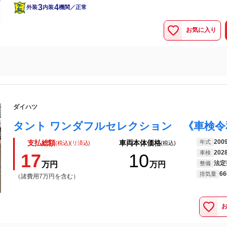
3
4
外装
内装
機関／正常
お気に入り
ダイハツ
200
年式
支払総額
車両本体価格
(税込)(リ済込)
(税込)
202
車検
17
10
法定
万円
万円
整備
66
排気量
（諸費用7万円を含む）