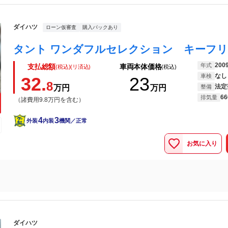
ダイハツ
ローン仮審査
購入パックあり
200
年式
支払総額
車両本体価格
(税込)(リ済込)
(税込)
なし
車検
32.
23
8
法定
万円
万円
整備
66
排気量
（諸費用9.8万円を含む）
4
3
外装
内装
機関／正常
お気に入り
ダイハツ