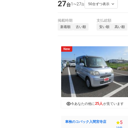
27
1
27
〜
台
台
掲載時期
支払総額
新着順
古い順
安い順
高い順
New
25人
今あなたの他に
が見ています
車検のコバック入間宮寺店
5
16件