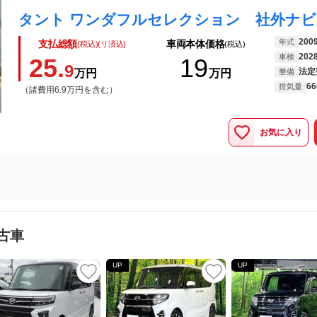
200
年式
支払総額
車両本体価格
(税込)(リ済込)
(税込)
202
車検
25.
19
9
法定
万円
万円
整備
66
排気量
（諸費用6.9万円を含む）
お気に入り
古車
UP
UP