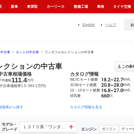
店
新車
車買取
カーリース
整備工場
車検
タイヤ交換
English
ヘルプ
お
の中古車
タントの中古車
ワンダフルセレクションの中古車
レクションの中古車
この条
中古車相場価格
カタログ情報
111.4
18.2~22.7
km/L
WLTCモード燃費
平均価格
万円
20.8~28.0
km/L
JC08モード燃費
(中古車価格帯1.5~263.1万円)
16.8~27.0
km/L
10・15モード燃費
660
cc
排気量
相場表から探す
2013年10月~2019年7月（5123）
2007年12月~2013年10月（2007）
カタログ情報を見る
20
モデル・
Ｌ３７０系「ワンダフルセレクション」 その他「ワンダ
エンジン
ガソリン
ディー
グレード