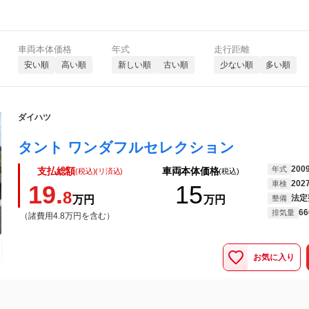
車両本体価格
年式
走行距離
安い順
高い順
新しい順
古い順
少ない順
多い順
ダイハツ
タント ワンダフルセレクション
200
年式
支払総額
車両本体価格
(税込)(リ済込)
(税込)
202
車検
19.
15
8
法定
万円
万円
整備
66
排気量
（諸費用4.8万円を含む）
お気に入り