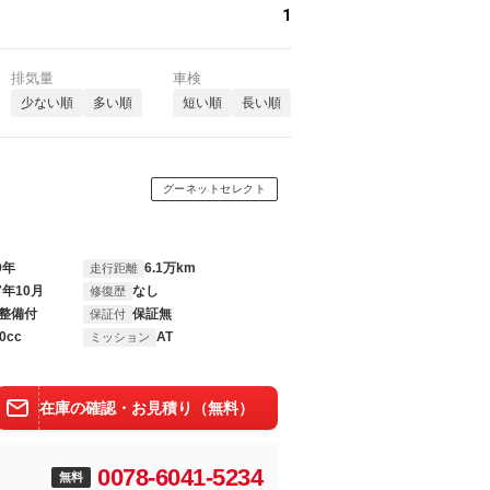
1
排気量
車検
少ない順
多い順
短い順
長い順
グーネットセレクト
9年
6.1万km
走行距離
7年10月
なし
修復歴
整備付
保証無
保証付
0cc
AT
ミッション
在庫の確認・お見積り（無料）
0078-6041-5234
無料