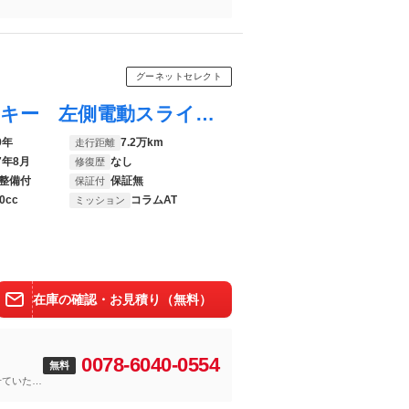
グーネットセレクト
タント ワンダフルセレクション スマートキー 左側電動スライドドア ＣＤ 軽自動車 オートマ エアコン パワステ パワーウィンド 検査令和９年８月迄 走行距離７２４２６ｋｍ
9年
7.2万km
走行距離
7年8月
なし
修復歴
整備付
保証無
保証付
0cc
コラムAT
ミッション
在庫の確認・お見積り（無料）
0078-6040-0554
無料
せていただ