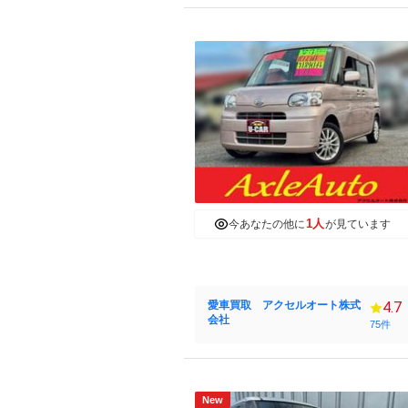
1人
今あなたの他に
が見ています
愛車買取 アクセルオート株式
4.7
会社
75件
New