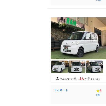
2人
今あなたの他に
が見ています
ラムオート
5
2件