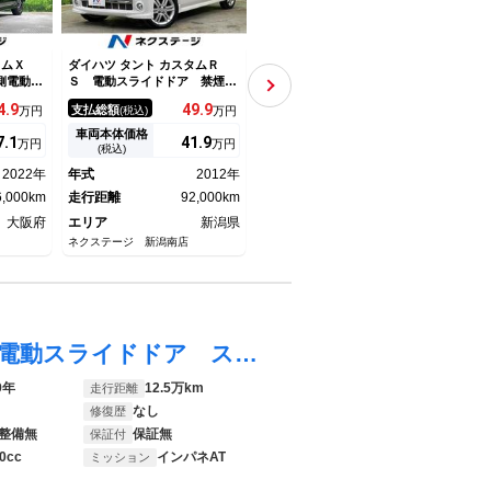
スタムＸ
ダイハツ タント カスタムＲ
ダイハツ タント カスタムＲ
ダイハ
側電動ス
Ｓ 電動スライドドア 禁煙
Ｓ トップエディションＳＡＩ
Ｓ 
ヒーター
車 スマートキー ＨＩＤヘッ
ＩＩ 純正８インチナビ 両側
Ｉ 
4.
9
49.
9
114.
9
支払総額
支払総額
支払
万円
(税込)
万円
(税込)
万円
リングス
ド フォグランプ ＥＴＣ 純
電動ドア バックカメラ 衝突
Ｄナ
 電動格
正１５インチＡＷ オートエア
被害軽減システム 禁煙車 タ
ム 
車両本体価格
車両本体価格
車両
7.
1
41.
9
107.
1
万円
万円
万円
ライブレ
コン オーディオ ＣＤ再生
ーボ ハーフレザーシート シ
ト 
(税込)
(税込)
ト ＬＥ
電動格納ミラー プライバシー
ートヒーター ドライブレコー
ド 
2022年
年式
2012年
年式
2018年
年式
ナーセン
ガラス 盗難防止システム
ダー スマートキー ＬＥＤヘ
ート
6,000km
走行距離
92,000km
ッド ＥＴＣ 純正１５インチ
走行距離
55,000km
ＣＤ
走行
アルミ
大阪府
エリア
新潟県
エリア
愛知県
エリ
ネクステージ 新潟南店
ネクステージ 東浦店
ネクス
タント ワンダフルセレクション ４ＷＤ 電動スライドドア スマートキー 純正オーディオ ＣＤ ＥＴＣ 電動格納ミラー 全席パワーウィンドウ ベンチシート タイミングチェーン 社外アルミホイール ドアバイザー 無修復歴車
9年
12.5万km
走行距離
なし
修復歴
整備無
保証無
保証付
0cc
インパネAT
ミッション