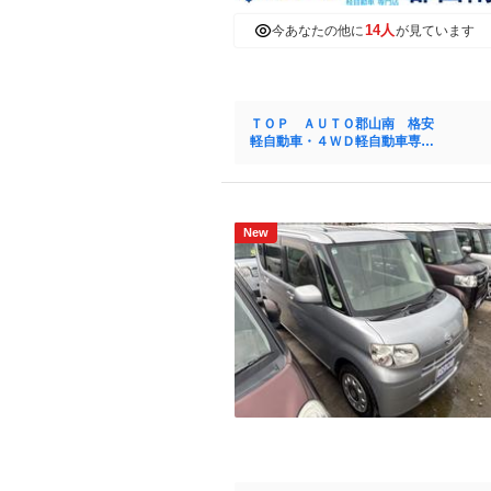
14人
今あなたの他に
が見ています
ＴＯＰ ＡＵＴＯ郡山南 格安
軽自動車・４ＷＤ軽自動車専門
店
New