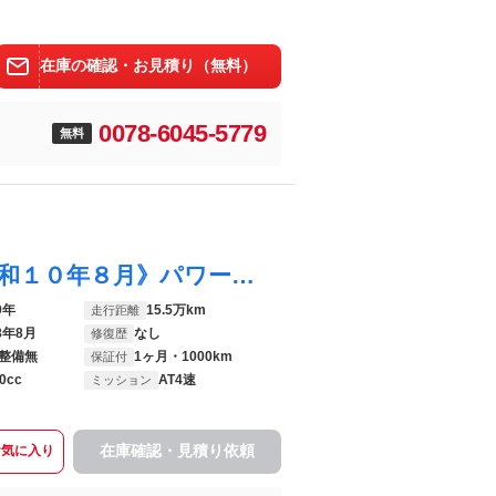
在庫の確認・お見積り（無料）
0078-6045-5779
無料
タント ワンダフルセレクション 《車検令和１０年８月》パワースライドドア／スマートキー／プライバシーガラス／ベンチシート／エアコン／ヒーター
9年
15.5万km
走行距離
8年8月
なし
修復歴
整備無
1ヶ月・1000km
保証付
0cc
AT4速
ミッション
在庫確認・見積り依頼
お気に入り