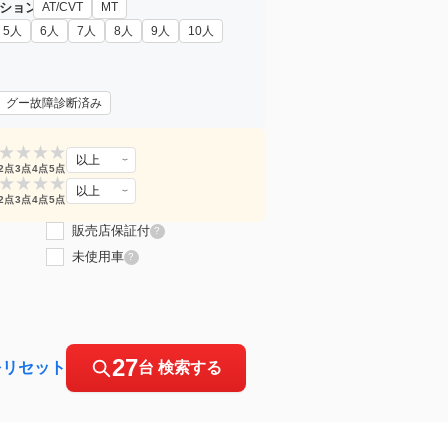
ション
AT/CVT
MT
5人
6人
7人
8人
9人
10人
グー故障診断済み
★
★
★
★
以上
2点
3点
4点
5点
★
★
★
★
以上
2点
3点
4点
5点
販売店保証付
?
未使用車
?
27
をリセット
台 検索する