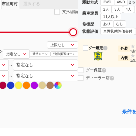
駆動方式
ミッ
2WD
4WD
選択する
市区町村
2人
3人
4人
支払総額
乗車定員
11人以上
修復歴
あり
なし
状態評価
車両状態評価書付
★
グー鑑定
?
外装
ン
1点
通常ローン
残価/据置ローン
★
内装
1点
～
グー保証
?
～
ディーラー店
?
条件