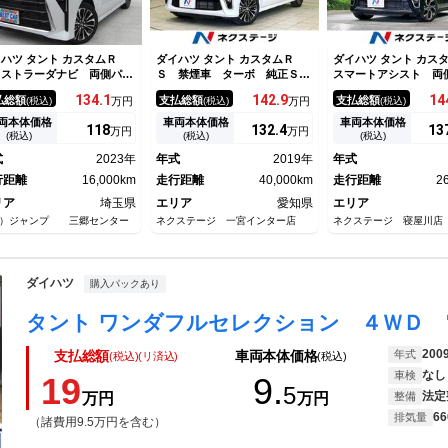
ハツ タント カスタムＲ
ダイハツ タント カスタムＲ
ダイハツ タント カ
 ストラーダナビ 両側パワ
Ｓ 禁煙車 ターボ 純正ＳＤ
スマートアシスト 両
スライドドア ＥＴＣ シー
ナビ 両側電動スライドドア
ライドドア シート
134.
1
142.
9
14
払総額
支払総額
支払総額
(税込)
万円
(税込)
万円
(税込)
ヒーター ＬＥＤヘッドライ
バックカメラ 衝突被害軽減シ
バックカメラ アイド
 フロントフォグ 純正１５
ステム レーダークルーズ ド
トップ スマートキー
両本体価格
車両本体価格
車両本体価格
118
132.
4
13
万円
万円
ンチＡＷ プッシュスター
ラレコ ＥＴＣ コーナーセン
納ミラー ＥＴＣ ド
(税込)
(税込)
(税込)
 スマートキー Ｂｌｕｅｔ
サー スマートキー ＬＥＤヘ
コーダー オートライ
式
2023年
年式
2019年
年式
ｏｔｈ
ッド 純正１５インチアルミ
Ｄヘッドライト コー
行距離
16,000km
走行距離
40,000km
サー
走行距離
2
リア
埼玉県
エリア
愛知県
エリア
）ジャンプ 三郷センター
ネクステージ 一宮インター店
ネクステージ 寝屋川店
ダイハツ
購入パックあり
200
年式
支払総額
車両本体価格
(税込)(リ済込)
(税込)
なし
車検
19
9.
5
法定
万円
万円
整備
66
排気量
（諸費用9.5万円を含む）