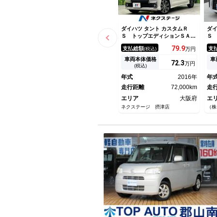
ダイハツ タント カスタムＲ
ダイ
Ｓ トップエディションＳＡＩ
Ｓ
Ｉ 純正８型ナビ 両側電動ド
ー
79.
9
支払総額
支
(税込)
万円
ア バックカメラ 衝突被害軽
ト
減システム 禁煙車 ハーフレ
ト
車両本体価格
車
72.
3
万円
ザーシート ドラレコ スマー
イ
(税込)
トキー ＬＥＤヘッド ＥＴ
ト
年式
2016年
年
Ｃ 純正１５インチアルミ オ
ｏ
ートライト オートエアコン
走行距離
72,000km
走
エリア
大阪府
エ
ネクステージ 摂津店
（株