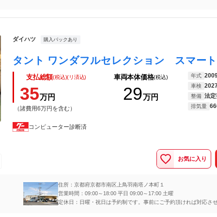
ダイハツ
購入パックあり
200
年式
支払総額
車両本体価格
(税込)(リ済込)
(税込)
202
車検
35
29
法定
万円
万円
整備
66
排気量
（諸費用6万円を含む）
コンピューター診断済
お気に入り
住所：京都府京都市南区上鳥羽南塔ノ本町１
営業時間：09:00～18:00 平日 09:00～17:00 土曜
定休日：日曜・祝日は予約制です。事前にご予約頂ければ対応さ
きます。