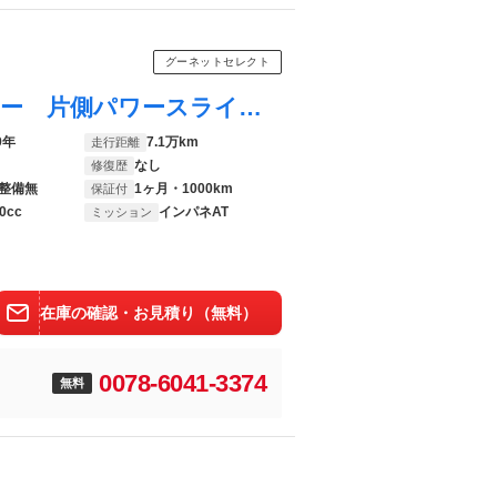
グーネットセレクト
タント ワンダフルセレクション キーフリー 片側パワースライドドア 電動格納ミラー パワーウィンドウ 特別仕様車
9年
7.1万km
走行距離
なし
修復歴
整備無
1ヶ月・1000km
保証付
0cc
インパネAT
ミッション
在庫の確認・お見積り（無料）
0078-6041-3374
無料