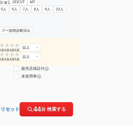
ション
AT/CVT
MT
5人
6人
7人
8人
9人
10人
グー故障診断済み
★
★
★
★
以上
2点
3点
4点
5点
★
★
★
★
以上
2点
3点
4点
5点
販売店保証付
?
未使用車
?
44
をリセット
台 検索する