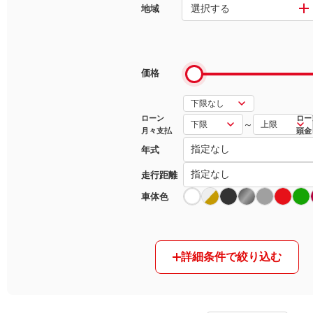
選択する
地域
マガジン
車カタログ
価格
自動車ローン
ローン
ロー
～
月々支払
頭金
保険
年式
レビュー
走行距離
車体色
価格相場
教習所
詳細条件で絞り込む
用語集