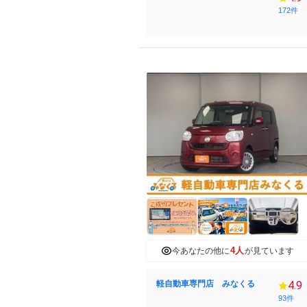
172件
4人
今あなたの他に
が見ています
軽自動車専門店 みなくる
4.9
93件