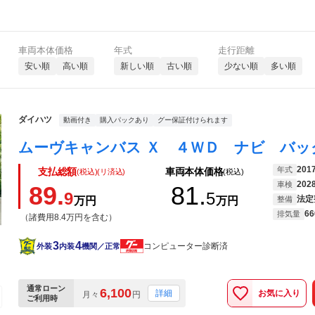
車両本体価格
年式
走行距離
安い順
高い順
新しい順
古い順
少ない順
多い順
ダイハツ
動画付き
購入パックあり
グー保証付けられます
201
年式
支払総額
車両本体価格
(税込)(リ済込)
(税込)
202
車検
89.
81.
9
5
法定
万円
万円
整備
66
排気量
（諸費用8.4万円を含む）
3
4
コンピューター診断済
外装
内装
機関／正常
通常ローン
6,100
お気に入り
詳細
月々
円
ご利用時