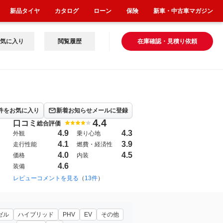
新品タイヤ
カタログ
ローン
保険
新車・中古車マガジン
気に入り
閲覧履歴
在庫確認・見積り依頼
件をお気に入り
新着お知らせメールに登録
4.4
口コミ
総合評価
4.9
4.3
外観
乗り心地
4.1
3.9
走行性能
燃費・経済性
4.0
4.5
価格
内装
4.6
装備
レビューコメントを見る
（
13件
）
ゼル
ハイブリッド
PHV
EV
その他