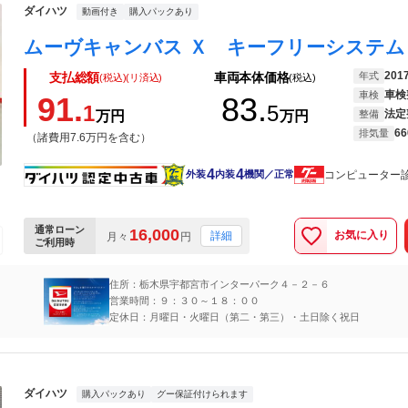
ダイハツ
動画付き
購入パックあり
201
年式
支払総額
車両本体価格
(税込)(リ済込)
(税込)
車検
車検
91.
83.
1
5
法定
万円
万円
整備
66
排気量
（諸費用7.6万円を含む）
4
4
コンピューター
外装
内装
機関／正常
通常ローン
16,000
お気に入り
詳細
月々
円
ご利用時
住所：栃木県宇都宮市インターパーク４－２－６
営業時間：９：３０～１８：００
定休日：月曜日・火曜日（第二・第三）・土日除く祝日
ダイハツ
購入パックあり
グー保証付けられます