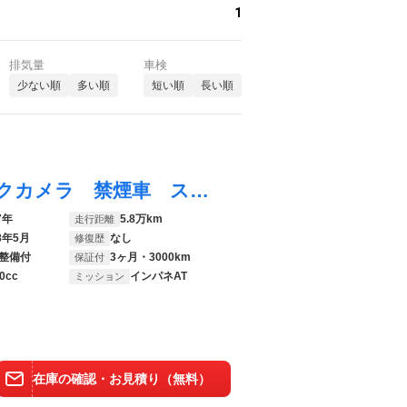
1
排気量
車検
少ない順
多い順
短い順
長い順
ムーヴキャンバス Ｘ ４ＷＤ ナビ バックカメラ 禁煙車 スマートキー オートライト オートエアコン Ｂｌｕｅｔｏｏｔｈ ＣＤ ＤＶＤ再生 地デジ パワーステアリング パワーウィンドウ トラクションコントロール
7年
5.8万km
走行距離
8年5月
なし
修復歴
整備付
3ヶ月・3000km
保証付
0cc
インパネAT
ミッション
在庫の確認・お見積り（無料）