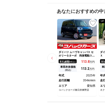
あなたにおすすめの中
UP
ダイハツ ムーヴキャンバス セ
ダイ
オリーＧターボ 両側電動スラ
Ｘ
イド 禁煙 ＬＥＤ ドライブ
ッ
113.
8
支払総額
支
(税込)
万円
レコーダー ＥＴＣ 衝突軽減
ｈ
ブレーキ 前席シートヒータ
タ
車両本体価格
車
113.
2
万円
ー レーダークルーズ スマー
プ
(税込)
トキー
コ
年式
2025年
年
り
走行距離
354kmkm
テ
走
エリア
愛知県
エ
コバックカーズ春日井東野店
ネク