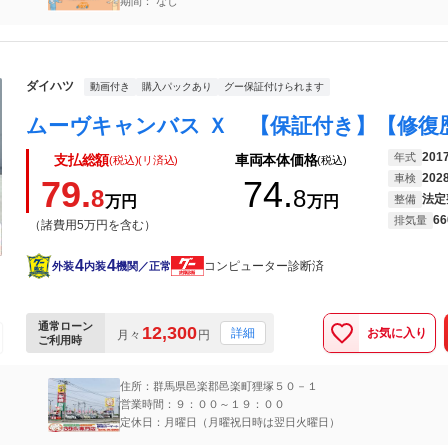
期間： なし
ダイハツ
動画付き
購入パックあり
グー保証付けられます
201
年式
支払総額
車両本体価格
(税込)(リ済込)
(税込)
202
車検
79.
74.
8
8
法定
万円
万円
整備
66
排気量
（諸費用5万円を含む）
4
4
コンピューター診断済
外装
内装
機関／正常
通常ローン
12,300
お気に入り
詳細
月々
円
ご利用時
住所：群馬県邑楽郡邑楽町狸塚５０－１
営業時間：９：００～１９：００
定休日：月曜日（月曜祝日時は翌日火曜日）