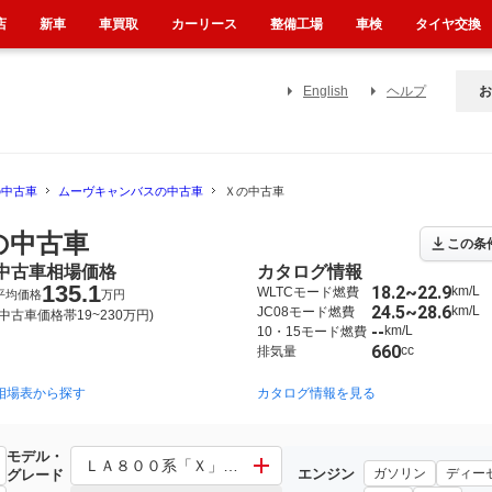
店
新車
車買取
カーリース
整備工場
車検
タイヤ交換
English
ヘルプ
お
の中古車
ムーヴキャンバスの中古車
Ｘの中古車
の中古車
この条
中古車相場価格
カタログ情報
135.1
18.2~22.9
km/L
WLTCモード燃費
平均価格
万円
24.5~28.6
km/L
JC08モード燃費
(中古車価格帯19~230万円)
--
km/L
10・15モード燃費
660
cc
排気量
相場表から探す
2016年9月~2022年7月（3200）
カタログ情報を見る
2022年7月~（3820）
モデル・
ＬＡ８００系「Ｘ」 その他「Ｘ」
エンジン
ガソリン
ディー
グレード