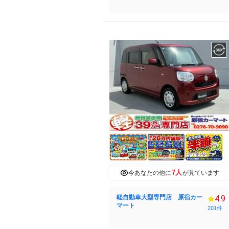
7人
今あなたの他に
が見ています
軽自動車大型専門店 原宿カー
4.9
マート
201件