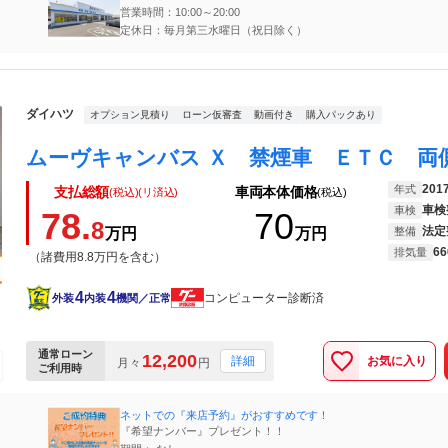
営業時間：10:00～20:00
定休日：毎月第三水曜日（祝日除く）
ダイハツ
オプション見積り
ローン仮審査
動画付き
購入パックあり
201
年式
支払総額
車両本体価格
(税込)(リ済込)
(税込)
車検
車検
78.
70
8
法定
万円
万円
整備
66
排気量
（諸費用8.8万円を含む）
4
4
コンピューター診断済
外装
内装
機関／正常
通常ローン
12,200
お気に入り
詳細
月々
円
ご利用時
ネットでの『来店予約』がおすすめです！
『希望ナンバー』プレゼント！！