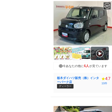
6人
今あなたの他に
が見ています
栃木ダイハツ販売（株）インタ
4.7
ーパーク店
10件
ディーラー