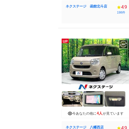
ネクステージ 函館北斗店
4.9
198件
UP
4人
今あなたの他に
が見ています
ネクステージ 八幡西店
4.9