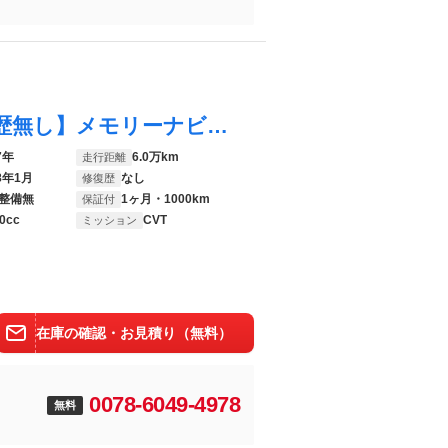
ムーヴキャンバス Ｘ 【保証付き】【修復歴無し】メモリーナビ フルセグ ＤＶＤオーディオ アイドリングストップ ベンチシート 盗難防止システム オートライト スマートキー 衝突安全ボディ キーフリーシステム
7年
6.0万km
走行距離
8年1月
なし
修復歴
整備無
1ヶ月・1000km
保証付
0cc
CVT
ミッション
在庫の確認・お見積り（無料）
0078-6049-4978
無料