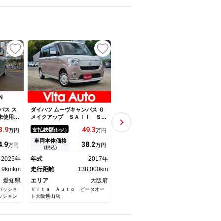
UP
バス ス
ダイハツ ムーヴキャンバス Ｇ
ダイハツ ムーヴキャンバス ス
ダイハ
未使用
メイクアップ ＳＡＩＩ ＳＤ
トライプスＧターボ 禁煙車
Ｘ 
ドア 衝
ナビ フルセグＴＶ リアカメ
ターボ 両側電動ドア 純正１
車ス
3.
9
49.
3
182.
9
支払総額
支払総額
支払
万円
(税込)
万円
(税込)
万円
コーナー
ラ スマートキー ＬＥＤヘッ
０型ナビ 全周囲カメラ 衝突
イモ
ー アイ
ドライト 衝突軽減ブレーキ
軽減 ドラレコ コーナーセン
ト衝
車両本体価格
車両本体価格
車両
4.
9
38.
2
175.
5
万円
万円
万円
ートヒー
両側パワスラ Ｂｌｕｅｔｏｏ
サー アダプティブクルーズ
違え
(税込)
(税込)
イト バ
ｔｈ 純正１４インチ鉄 ＥＴ
スマートキー ＬＥＤヘッド
マチ
2025年
年式
2017年
年式
2023年
年式
ドアミラ
Ｃ
ＥＴＣ オートハイビーム オ
ーガ
9kmkm
走行距離
138,000km
ートエアコン
走行距離
13,000km
ドラ
走行
愛知県
エリア
大阪府
エリア
愛知県
エリ
パッショ
Ｖｉｔａ Ａｕｔｏ ビータオー
ネクステージ 江南店
（株）
ッション
ト大阪狭山店
ピード