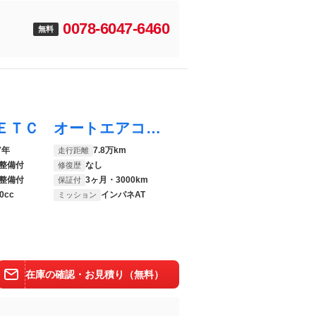
0078-6047-6460
無料
ムーヴキャンバス Ｘ 禁煙車 ＳＤナビ ＥＴＣ オートエアコン オートライト スマートキー ＣＤ再生 プライバシーガラス アイドリングストップ 横滑り防止装置 ヘッドライトレベライザー 電動格納ミラー パワーウィンドウ
7年
7.8万km
走行距離
整備付
なし
修復歴
整備付
3ヶ月・3000km
保証付
0cc
インパネAT
ミッション
在庫の確認・お見積り（無料）