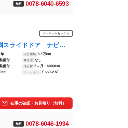
0078-6040-6593
無料
グーネットセレクト
ムーヴキャンバス Ｘ 禁煙車 ＥＴＣ 両側スライドドア ナビ ＴＶ クリアランスソナー オートライト スマートキー アイドリングストップ 電動格納ミラー ベンチシート ＣＶＴ 盗難防止システム ＡＢＳ ＥＳＣ ＣＤ ＵＳＢ
7年
8.5万km
走行距離
整備付
なし
修復歴
整備付
6ヶ月・6000km
保証付
0cc
インパネAT
ミッション
在庫の確認・お見積り（無料）
0078-6046-1934
無料