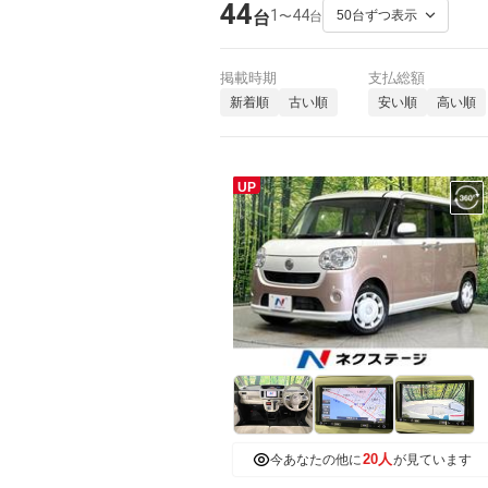
44
1
44
〜
台
台
掲載時期
支払総額
新着順
古い順
安い順
高い順
UP
20人
今あなたの他に
が見ています