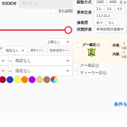
駆動方式
ミッ
2WD
4WD
選択する
市区町村
2人
3人
4人
支払総額
乗車定員
11人以上
修復歴
あり
なし
状態評価
車両状態評価書付
★
グー鑑定
?
外装
ン
1点
通常ローン
残価/据置ローン
★
内装
1点
～
グー保証
?
～
ディーラー店
?
条件