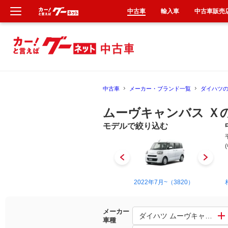
中古車
輸入車
中古車販売
新車
中古車
中古車
メーカー・ブランド一覧
ダイハツ
輸入車
ムーヴキャンバス Ｘ
クルマ買取
モデルで絞り込む
カーリース
タイヤ交換
2016年9月~2022年7月（3200）
2022年7月~（3820）
整備工場
メーカー
ダイハツ ムーヴキャンバス
車種
車検