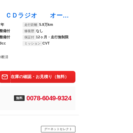
ムーヴキャンバス Ｘ キーフリーシステム ＣＤラジオ オートライト スライドドア オードエアコン 運転席シートリフター
7年
5.9万km
走行距離
整備付
なし
修復歴
整備付
12ヶ月・走行無制限
保証付
0cc
CVT
ミッション
診断済
在庫の確認・お見積り（無料）
0078-6049-9324
無料
グーネットセレクト