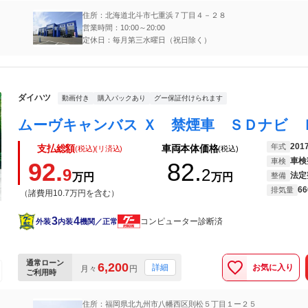
住所：北海道北斗市七重浜７丁目４－２８
営業時間：10:00～20:00
定休日：毎月第三水曜日（祝日除く）
ダイハツ
動画付き
購入パックあり
グー保証付けられます
201
年式
支払総額
車両本体価格
(税込)(リ済込)
(税込)
車検
車検
92.
82.
9
2
法定
万円
万円
整備
66
排気量
（諸費用10.7万円を含む）
3
4
コンピューター診断済
外装
内装
機関／正常
通常ローン
6,200
お気に入り
詳細
月々
円
ご利用時
住所：福岡県北九州市八幡西区則松５丁目１ー２５