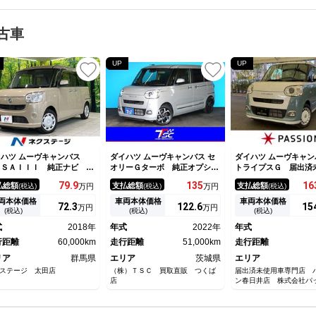
古車
UP
UP
ハツ ムーヴキャンバス
ダイハツ ムーヴキャンバス セ
ダイハツ ムーヴキャン
 ＳＡＩＩＩ 純正ナビ バ
オリーＧターボ 純正オプショ
トライプスＧ 届出済
クカメラ Ｂｌｕｅｔｏｏｔ
ン１０インチナビ／全周囲カメ
車 両側電動スライド
79.
9
135
16
払総額
支払総額
支払総額
(税込)
万円
(税込)
万円
(税込)
 スマートキー＆プッシュス
ラ／アダプティブクルーズコン
突被害軽減ブレーキ 
ート アイドリングストッ
トロール／両側電動スライドド
センサー スマートキ
両本体価格
車両本体価格
車両本体価格
72.
3
122.
6
15
万円
万円
 オートライト オートエア
ア／オートマチックハイビーム
ドリングストップ シ
(税込)
(税込)
(税込)
ン 衝突被害軽減装置 横滑
／シートヒーター／ドライブレ
ター ＬＥＤヘッドラ
式
2018年
年式
2022年
年式
防止システム 盗難防止シス
コーダー／Ｂｌｕｅｔｏｏｔｈ
ックカメラ 電動格納
ム
行距離
60,000km
接続／禁煙車／
走行距離
51,000km
ー オートエアコン
走行距離
リア
群馬県
エリア
茨城県
エリア
ステージ 太田店
（株）ＴＳＣ 買取直販 つくば
届出済未使用車専門店 
店
ン春日井店 株式会社パ