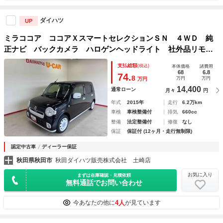
ダイハツ
UP
ミラココア ココアＸスマートセレクションＳＮ ４ＷＤ 純
正ナビ バックカメラ ハロゲンヘッドライト 社外品リモコ
ンエンジンスターター オートエアコン 電動格納ドアミラ
支払総額
(税込)
本体価格
諸費用
ー ＥＴＣ キーフリーシステム ＬＥＤフォグランプ チル
68
6.8
74.
8
万円
万円
万円
トステアリング
14,400
通常ローン
月々
円
年式
2015年
走行
6.2万km
車検
車検整備付
排気
660cc
整備
法定整備付
修復
なし
保証
保証付 (12ヶ月・走行無制限)
認定中古車
ディーラー保証
秋田県秋田市
秋田ダイハツ販売株式会社 土崎店
お気に入り
まずは在庫確認・見積依頼
無料通話でお問い合わせ
4人
今あなたの他に
が見ています