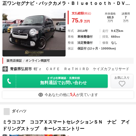
正ワンセグナビ・バックカメラ・Ｂｌｕｅｔｏｏｔｈ・ＤＶ
Ｄ 電動格納ミラー キーフリーキー
支払総額
(税込)
本体価格
諸費用
68.9
7
75.
9
万円
万円
万円
年式
2014年
走行
9.6万km
車検
車検整備付
排気
660cc
整備
法定整備付
修復
なし
保証
保証付 (12ヶ月・10000km)
販売店保証
オンライン商談可
青森県弘前市
軽’ｚ ＣＡＦＥ ＲｅＴＨＩＲＤ ケイズカフェリサード
お気に入り
まずは在庫確認・見積依頼
無料通話でお問い合わせ
5人
今あなたの他に
が見ています
ダイハツ
ミラココア ココアＸスマートセレクションＳＮ ナビ アイ
ドリングストップ キーレスエントリー