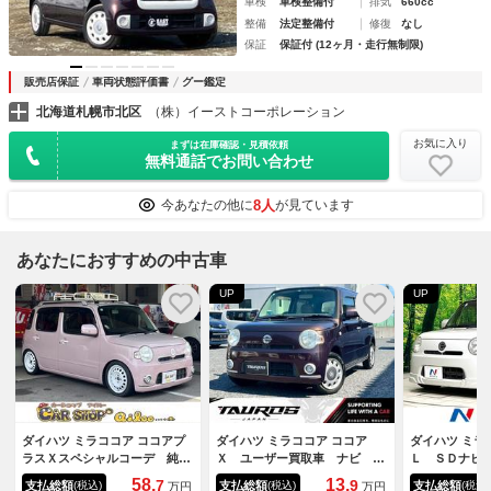
車検
車検整備付
排気
660cc
整備
法定整備付
修復
なし
保証
保証付 (12ヶ月・走行無制限)
販売店保証
車両状態評価書
グー鑑定
北海道札幌市北区
（株）イーストコーポレーション
お気に入り
まずは在庫確認・見積依頼
無料通話でお問い合わせ
8人
今あなたの他に
が見ています
あなたにおすすめの中古車
UP
UP
ダイハツ ミラココア ココアプ
ダイハツ ミラココア ココア
ダイハツ ミラ
ラスＸスペシャルコーデ 純正
Ｘ ユーザー買取車 ナビ Ｔ
Ｌ ＳＤナビ
キャリア／車高調ローダウン／
Ｖ 純正１４インチアルミホイ
調シート Ｅ
58.
13.
7
9
支払総額
支払総額
支払総額
(税込)
(税込)
(税込)
万円
万円