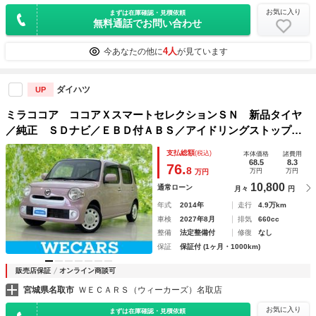
お気に入り
まずは在庫確認・見積依頼
無料通話でお問い合わせ
4人
今あなたの他に
が見ています
ダイハツ
UP
ミラココア ココアＸスマートセレクションＳＮ 新品タイヤ
／純正 ＳＤナビ／ＥＢＤ付ＡＢＳ／アイドリングストップ／
バックモニター／ワンセグＴＶ／ＤＶＤ／エアバッグ 運転席
支払総額
(税込)
本体価格
諸費用
／エアバッグ 助手席／パワーウインドウ／キーレスエントリ
68.5
8.3
76.
8
万円
万円
万円
ー／オートエアコン
10,800
通常ローン
月々
円
年式
2014年
走行
4.9万km
車検
2027年8月
排気
660cc
整備
法定整備付
修復
なし
保証
保証付 (1ヶ月・1000km)
販売店保証
オンライン商談可
宮城県名取市
ＷＥＣＡＲＳ（ウィーカーズ）名取店
お気に入り
まずは在庫確認・見積依頼