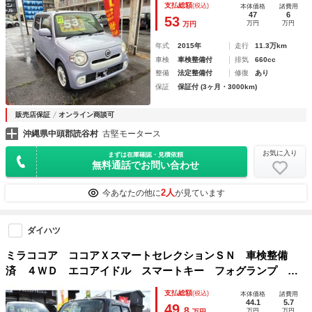
支払総額
(税込)
本体価格
諸費用
47
6
53
万円
万円
万円
年式
2015年
走行
11.3万km
車検
車検整備付
排気
660cc
整備
法定整備付
修復
あり
保証
保証付 (3ヶ月・3000km)
販売店保証
オンライン商談可
沖縄県中頭郡読谷村
古堅モータース
お気に入り
まずは在庫確認・見積依頼
無料通話でお問い合わせ
2人
今あなたの他に
が見ています
ダイハツ
ミラココア ココアＸスマートセレクションＳＮ 車検整備
済 ４ＷＤ エコアイドル スマートキー フォグランプ 純
正ナビ バックカメラ オートエアコン ライトレベライザー
支払総額
(税込)
本体価格
諸費用
44.1
5.7
49.
8
万円
万円
万円