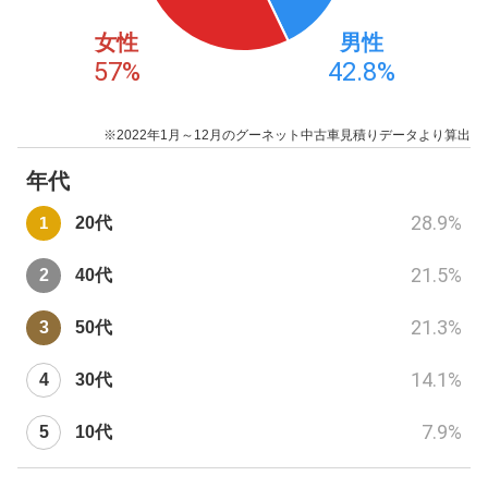
女性
男性
57
%
42.8
%
※2022年1月～12月のグーネット中古車見積りデータより算出
年代
28.9
%
20代
21.5
%
40代
21.3
%
50代
14.1
%
30代
7.9
%
10代