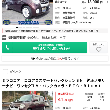
13,900
通常ローン
月々
円
年式
2015年
走行
7.0万km
車検
車検整備付
排気
660cc
整備
法定整備付
修復
あり
保証
保証付 (3ヶ月・5000km)
販売店保証
車両状態評価書
グー鑑定
オンライン商談可
オプション見積り可
福岡県春日市
株式会社 徳永自動車 本店
お気に入り
まずは在庫確認・見積依頼
無料通話でお問い合わせ
3人
今あなたの他に
が見ています
ダイハツ
ミラココア ココアＸスマートセレクションＳＮ 純正メモリ
ーナビ・ワンセグＴＶ・バックカメラ・ＥＴＣ・Ｂｌｕｅｔｏ
ｏｔｈ・ＣＤ／ＤＶＤ・スマートキー
支払総額
(税込)
本体価格
諸費用
32.9
8.9
41.
8
万円
万円
万円
年式
2014年
走行
8.2万km