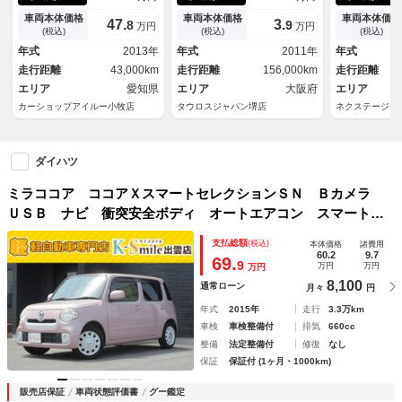
ＨＫＳマフラー／社外ホーン／
ール オートエアコン パワー
ンチアルミ 
社外フロアマット／ＨＤＤナビ
ウィンドウ パワーステアリン
イドリングス
車両本体価格
車両本体価格
車両本体価格
47.
3.
8
9
万円
万円
／ＥＴＣ／スペアキー
グ エアバッグ
ミラー ダイ
(税込)
(税込)
(税込)
年式
2013年
年式
2011年
年式
走行距離
43,000km
走行距離
156,000km
走行距離
エリア
愛知県
エリア
大阪府
エリア
カーショップアイルー小牧店
タウロスジャパン堺店
ネクステージ 
ダイハツ
ミラココア ココアＸスマートセレクションＳＮ Ｂカメラ
ＵＳＢ ナビ 衝突安全ボディ オートエアコン スマートキ
ー ＡＢＳ パワステ エコアイドル メモリーナビ ＤＶＤ
支払総額
(税込)
本体価格
諸費用
再生 パワーウィンドウ Ｗエアバッグ ベンチシート イモ
60.2
9.7
69.
9
万円
万円
万円
ビ
8,100
通常ローン
月々
円
年式
2015年
走行
3.3万km
車検
車検整備付
排気
660cc
整備
法定整備付
修復
なし
保証
保証付 (1ヶ月・1000km)
販売店保証
車両状態評価書
グー鑑定