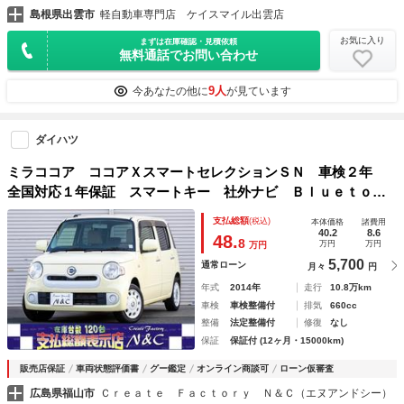
島根県出雲市
軽自動車専門店 ケイスマイル出雲店
お気に入り
まずは在庫確認・見積依頼
無料通話でお問い合わせ
9人
今あなたの他に
が見ています
ダイハツ
ミラココア ココアＸスマートセレクションＳＮ 車検２年
全国対応１年保証 スマートキー 社外ナビ Ｂｌｕｅｔｏｏ
ｔｈ バックカメラ ＥＴＣ車載器 エコアイドル フルオー
支払総額
(税込)
本体価格
諸費用
トエアコン パワーウィンドウ Ｗエアバッグ ベンチシー
40.2
8.6
48.
8
万円
万円
万円
ト ＡＢＳ パワステ
5,700
通常ローン
月々
円
年式
2014年
走行
10.8万km
車検
車検整備付
排気
660cc
整備
法定整備付
修復
なし
保証
保証付 (12ヶ月・15000km)
販売店保証
車両状態評価書
グー鑑定
オンライン商談可
ローン仮審査
広島県福山市
Ｃｒｅａｔｅ Ｆａｃｔｏｒｙ Ｎ＆Ｃ（エヌアンドシー）