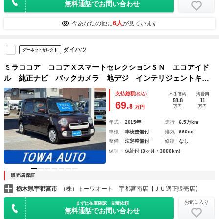
無料通話でお問い合わせ
6人
今あなたの他に
が見ています
ダイハツ
グーネットセレクト
ミラココア ココアＸスマートセレクションＳＮ エコアイド
ル 純正ナビ バックカメラ 地デジ インテリジェントキ
ー 電動格納ミラー ベンチシート ＥＴＣ 盗難防止システ
支払総額
(税込)
本体価格
諸費用
ム 衝突安全ボディ シートリフター オートエアコン
58.8
11
69.
8
万円
万円
万円
年式
2015年
走行
6.5万km
車検
車検整備付
排気
660cc
整備
法定整備付
修復
なし
保証
保証付 (3ヶ月・3000km)
販売店保証
栃木県宇都宮市
（株）トーワオート 宇都宮南店【ＪＵ適正販売店】
お気に入り
まずは在庫確認・見積依頼
無料通話でお問い合わせ