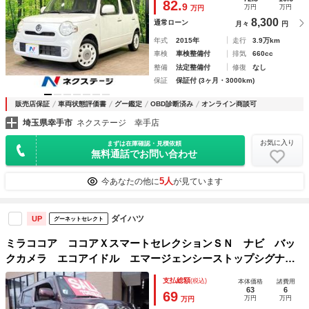
82.
9
万円
万円
万円
8,300
通常ローン
月々
円
年式
2015年
走行
3.9万km
車検
車検整備付
排気
660cc
整備
法定整備付
修復
なし
保証
保証付 (3ヶ月・3000km)
販売店保証
車両状態評価書
グー鑑定
OBD診断済み
オンライン商談可
埼玉県幸手市
ネクステージ 幸手店
お気に入り
まずは在庫確認・見積依頼
無料通話でお問い合わせ
5人
今あなたの他に
が見ています
ダイハツ
UP
グーネットセレクト
ミラココア ココアＸスマートセレクションＳＮ ナビ バッ
クカメラ エコアイドル エマージェンシーストップシグナ
ル 電動格納ミラー ベンチシート インテリジェントキー
支払総額
(税込)
本体価格
諸費用
スマートキー メーカーオプションカラー 水冷直列３気筒Ｄ
63
6
69
万円
万円
万円
ＯＨＣ１２バルブエンジン