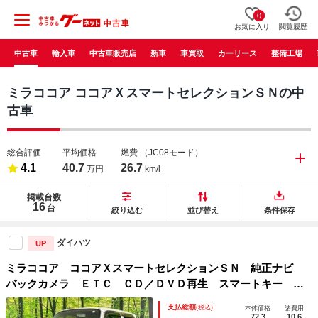
0
お気に入り
閲覧履歴
中古車
輸入車
中古車販売店
新車
車買取
カーリース
整備工場
ミラココア ココアＸスマートセレクションＳＮの中
古車
総合評価
平均価格
燃費
（JC08モード）
4.1
40.7
26.7
万円
km/l
掲載台数
16
台
絞り込む
並び替え
条件保存
ダイハツ
UP
ミラココア ココアＸスマートセレクションＳＮ 純正ナビ
バックカメラ ＥＴＣ ＣＤ／ＤＶＤ再生 スマートキー オ
ートエアコン ワンセグ アイドリングストップ ヘッドライ
支払総額
(税込)
本体価格
諸費用
トレベライザー
72.3
10.6