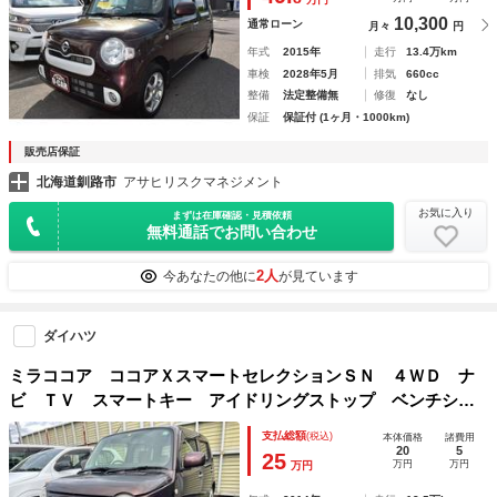
10,300
通常ローン
月々
円
年式
2015年
走行
13.4万km
車検
2028年5月
排気
660cc
整備
法定整備無
修復
なし
保証
保証付 (1ヶ月・1000km)
販売店保証
北海道釧路市
アサヒリスクマネジメント
お気に入り
まずは在庫確認・見積依頼
無料通話でお問い合わせ
2人
今あなたの他に
が見ています
ダイハツ
ミラココア ココアＸスマートセレクションＳＮ ４ＷＤ ナ
ビ ＴＶ スマートキー アイドリングストップ ベンチシー
ト ＣＶＴ 盗難防止システム ＡＢＳ 衝突安全ボディ エ
支払総額
(税込)
本体価格
諸費用
アコン パワーステアリング パワーウィンドウ 運転席エア
20
5
25
万円
万円
万円
バッグ