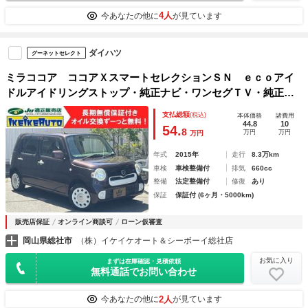
4人
今あなたの他に
が見ています
ダイハツ
グーネットセレクト
ミラココア ココアＸスマートセレクションＳＮ ｅｃｏアイ
ドルアイドリングストップ・純正ナビ・ワンセグＴＶ・純正バ
ックモニター・ＥＴＣ・電動格納ミラー・ホワイトアクセント
支払総額
(税込)
本体価格
諸費用
グリル・ホワイトホイール・純正フォグランプ・禁煙車・除菌
44.8
10
54.
8
万円
万円
万円
ルームクリーニング済
年式
2015年
走行
8.3万km
車検
車検整備付
排気
660cc
整備
法定整備付
修復
あり
保証
保証付 (6ヶ月・5000km)
販売店保証
オンライン商談可
ローン仮審査
岡山県総社市
（株）イケイケオート＆シーボーイ総社店
お気に入り
まずは在庫確認・見積依頼
無料通話でお問い合わせ
2人
今あなたの他に
が見ています