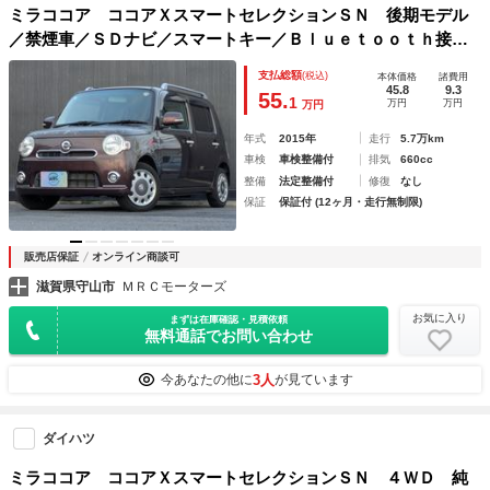
ミラココア ココアＸスマートセレクションＳＮ 後期モデル
／禁煙車／ＳＤナビ／スマートキー／Ｂｌｕｅｔｏｏｔｈ接続
／ワンセグＴＶ／フォグライト／ルーフレール／ＬＥＤヘッド
支払総額
(税込)
本体価格
諸費用
ライト
45.8
9.3
55.
1
万円
万円
万円
年式
2015年
走行
5.7万km
車検
車検整備付
排気
660cc
整備
法定整備付
修復
なし
保証
保証付 (12ヶ月・走行無制限)
販売店保証
オンライン商談可
滋賀県守山市
ＭＲＣモーターズ
お気に入り
まずは在庫確認・見積依頼
無料通話でお問い合わせ
3人
今あなたの他に
が見ています
ダイハツ
ミラココア ココアＸスマートセレクションＳＮ ４ＷＤ 純