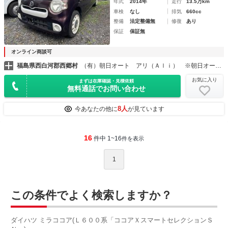
年式
2014年
走行
13.5万km
車検
なし
排気
660cc
整備
法定整備無
修復
あり
保証
保証無
オンライン商談可
福島県西白河郡西郷村
（有）朝日オート アリ（Ａｌｉ） ※朝日オートは全国でここだけです。
お気に入り
まずは在庫確認・見積依頼
無料通話でお問い合わせ
8人
今あなたの他に
が見ています
16
件中 1~16
件を表示
1
この条件でよく検索しますか？
ダイハツ ミラココア(Ｌ６００系「ココアＸスマートセレクションＳ