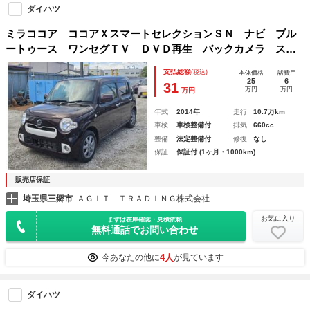
ダイハツ
ミラココア ココアＸスマートセレクションＳＮ ナビ ブル
ートゥース ワンセグＴＶ ＤＶＤ再生 バックカメラ スマ
ートキー 電動格納ドアミラー １４インチアルミ オートエ
支払総額
(税込)
本体価格
諸費用
アコン アイドリングストップ ＥＴＣ
25
6
31
万円
万円
万円
年式
2014年
走行
10.7万km
車検
車検整備付
排気
660cc
整備
法定整備付
修復
なし
保証
保証付 (1ヶ月・1000km)
販売店保証
埼玉県三郷市
ＡＧＩＴ ＴＲＡＤＩＮＧ株式会社
お気に入り
まずは在庫確認・見積依頼
無料通話でお問い合わせ
4人
今あなたの他に
が見ています
ダイハツ