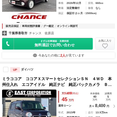
車検
2026年12月
排気
660cc
整備
法定整備付
修復
なし
保証
保証付 (1ヶ月・1500km)
販売店保証
車両状態評価書
グー鑑定
オンライン商談可
千葉県香取市
チャンス 佐原店
お気に入り
まずは在庫確認・見積依頼
無料通話でお問い合わせ
2人
今あなたの他に
が見ています
ダイハツ
UP
ミラココア ココアＸスマートセレクションＳＮ ４ＷＤ 本
州仕入れ エコアイドル 純正ナビ 純正バックカメラ Ｂｌ
ｕｅｔｏｏｔｈ ＵＳＢポート ベンチシート フルフラット
支払総額
(税込)
本体価格
諸費用
シート オートエアコン スマートキー ＡＢＳ ヘッドライ
40
5
45
万円
万円
万円
トレベライザー
8,400
通常ローン
月々
円
年式
2015年
走行
13.9万km