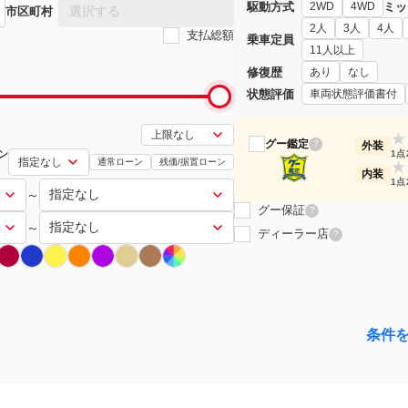
駆動方式
ミッ
2WD
4WD
選択する
市区町村
2人
3人
4人
支払総額
乗車定員
11人以上
修復歴
あり
なし
状態評価
車両状態評価書付
★
グー鑑定
?
外装
ン
1点
通常ローン
残価/据置ローン
★
内装
1点
～
グー保証
?
～
ディーラー店
?
条件