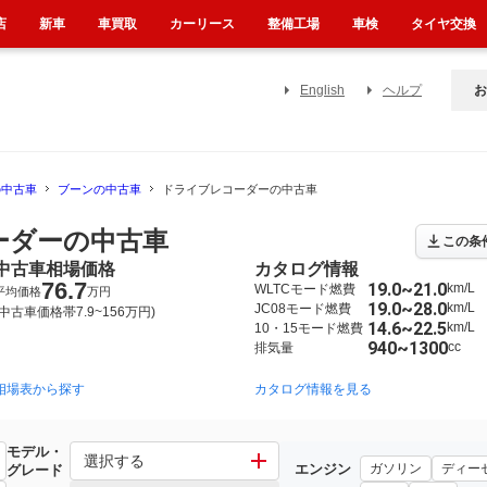
店
新車
車買取
カーリース
整備工場
車検
タイヤ交換
English
ヘルプ
お
の中古車
ブーンの中古車
ドライブレコーダーの中古車
ーダーの中古車
この条
中古車相場価格
カタログ情報
76.7
19.0~21.0
km/L
WLTCモード燃費
平均価格
万円
19.0~28.0
km/L
JC08モード燃費
(中古車価格帯7.9~156万円)
14.6~22.5
km/L
10・15モード燃費
940~1300
cc
排気量
相場表から探す
2010年2月~2016年4月（18）
2004年6月~2010年2月（9）
カタログ情報を見る
2
モデル・
選択する
エンジン
ガソリン
ディー
グレード