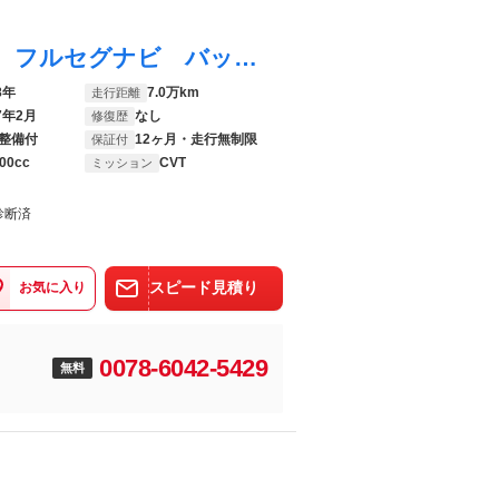
ブーン シルクＧパッケージＳＡ２ ４ＷＤ フルセグナビ バックカメラ 衝突被害軽減ブレーキ フルセグナビ ＤＶＤ再生 Ｂｌｕｅｔｏｏｔｈ ＵＳＢ バックカメラ ドラレコ ＥＴＣ シートヒーター ＬＥＤ オートライト オートエアコン 電動格納式ミラー フルタイム４ＷＤ
8年
7.0万km
走行距離
7年2月
なし
修復歴
整備付
12ヶ月・走行無制限
保証付
00cc
CVT
ミッション
診断済
スピード見積り
お気に入り
0078-6042-5429
無料