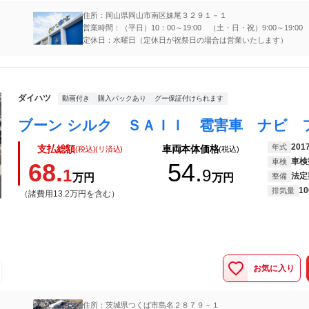
住所：岡山県岡山市南区妹尾３２９１－１
営業時間：（平日）10：00～19:00 （土・日・祝）9:00～19:00
定休日：水曜日（定休日が祝祭日の場合は営業いたします）
ダイハツ
動画付き
購入パックあり
グー保証付けられます
201
年式
支払総額
車両本体価格
(税込)(リ済込)
(税込)
車検
車検
68.
54.
1
9
法定
万円
万円
整備
10
排気量
（諸費用13.2万円を含む）
お気に入り
住所：茨城県つくば市島名２８７９－１