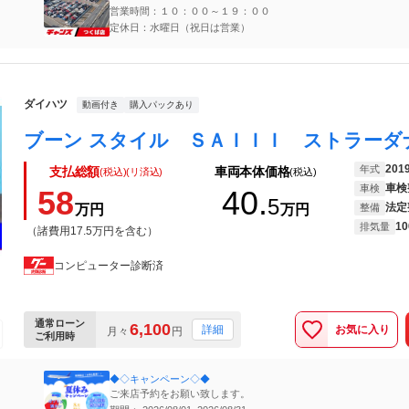
営業時間：１０：００～１９：００
定休日：水曜日（祝日は営業）
ダイハツ
動画付き
購入パックあり
201
年式
支払総額
車両本体価格
(税込)(リ済込)
(税込)
車検
車検
58
40.
5
法定
万円
万円
整備
10
排気量
（諸費用17.5万円を含む）
コンピューター診断済
通常ローン
6,100
お気に入り
詳細
月々
円
ご利用時
◆◇キャンペーン◇◆
ご来店予約をお願い致します。