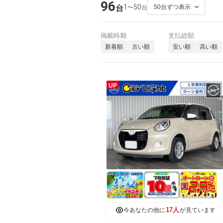
96
1
50
〜
台
台
掲載時期
支払総額
新着順
古い順
安い順
高い順
UP
17人
今あなたの他に
が見ています