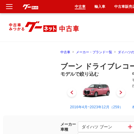
中古車
輸入車
中古車販売
新車
中古車
中古車
メーカー・ブランド一覧
ダイハツ
輸入車
ブーン ドライブレコ
クルマ買取
モデルで絞り込む
カーリース
タイヤ交換
2004年6月~2010年2月（9）
2016年4月~2023年12月（259）
整備工場
メーカー
ダイハツ ブーン
車種
車検