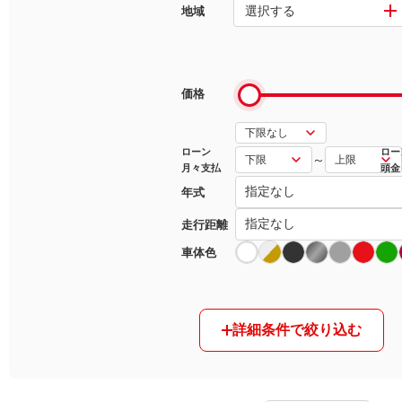
選択する
地域
マガジン
車カタログ
価格
自動車ローン
ローン
ロー
～
月々支払
頭金
保険
年式
レビュー
走行距離
車体色
価格相場
教習所
詳細条件で絞り込む
用語集