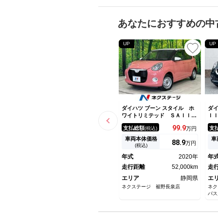
あなたにおすすめの中
UP
UP
ダイハツ ブーン スタイル ホ
ダイ
ワイトリミテッド ＳＡＩＩ
Ｉ
Ｉ 純正ナビ 全周囲カメラ
軽
99.
9
支払総額
支
(税込)
万円
スマートアシスト 禁煙車 ２
コ
トーンカラー ドラレコ スマ
ト
車両本体価格
車
88.
9
万円
ートキー ＬＥＤヘッドライ
イ
(税込)
ト ＥＴＣ オートマチック
Ｂ
年式
2020年
年
ハイビーム オートライト オ
Ｖ
ートエアコン Ｂｌｕｅｔｏｏ
走行距離
52,000km
走
ｔｈ再生
エリア
静岡県
エ
ネクステージ 裾野長泉店
ネク
パス