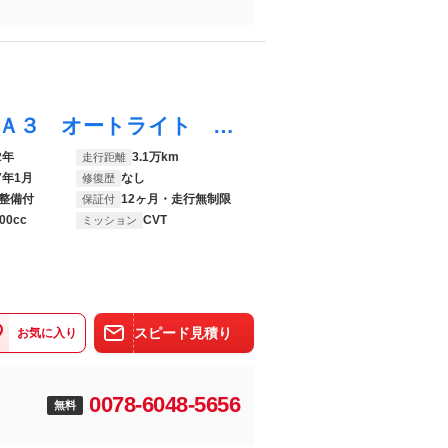
ブーン スタイル ホワイトリミテッド ＳＡ３ オートライト キーフリー アイドリングストップ パノラマモニター ナビ ドライブレコーダー ＵＳＢ入力端子 Ｂｌｕｅｔｏｏｔｈ 電動格納式ドアミラー ティーゼットデオプラス
2年
3.1万km
走行距離
7年1月
なし
修復歴
整備付
12ヶ月・走行無制限
保証付
00cc
CVT
ミッション
スピード見積り
お気に入り
0078-6048-5656
無料