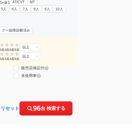
ション
AT/CVT
MT
5人
6人
7人
8人
9人
10人
グー故障診断済み
★
★
★
★
以上
2点
3点
4点
5点
★
★
★
★
以上
2点
3点
4点
5点
販売店保証付
?
未使用車
?
96
をリセット
台 検索する