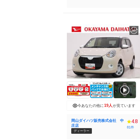
19人
今あなたの他に
が見ています
岡山ダイハツ販売株式会社 中
4.8
庄店
81件
ディーラー