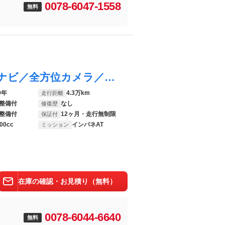
0078-6047-1558
無料
ブーン スタイル ＳＡＩＩＩ ストラーダナビ／全方位カメラ／禁煙車／Ｂｌｕｅｔｏｏｔｈ／ドライブレコーダー／衝突被害軽減ブレーキ／クリアランスソナー／ＬＥＤヘッドライト／ドライブレコーダー／スマートキー／アイドリングストップ
9年
4.3万km
走行距離
整備付
なし
修復歴
整備付
12ヶ月・走行無制限
保証付
00cc
インパネAT
ミッション
在庫の確認・お見積り（無料）
0078-6044-6640
無料