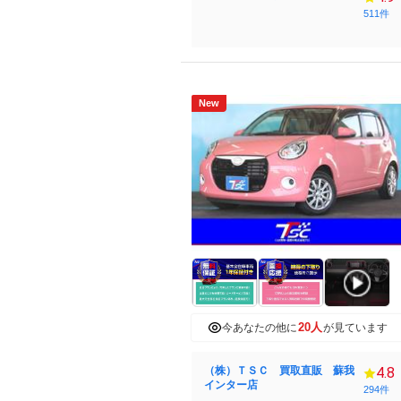
511件
New
20人
今あなたの他に
が見ています
（株）ＴＳＣ 買取直販 蘇我
4.8
インター店
294件