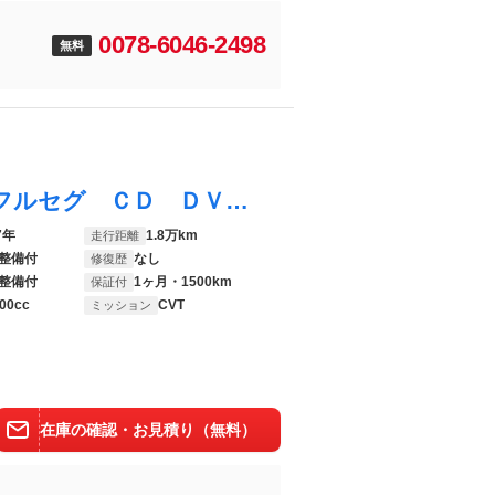
0078-6046-2498
無料
ブーン シルク ＳＡＩＩ 雹害車 ナビ フルセグ ＣＤ ＤＶＤ Ｂｌｕｅｔｏｏｔｈ バックカメラ 前ドライブレコーダー ＬＥＤヘッドライト スマートキー
7年
1.8万km
走行距離
整備付
なし
修復歴
整備付
1ヶ月・1500km
保証付
00cc
CVT
ミッション
在庫の確認・お見積り（無料）