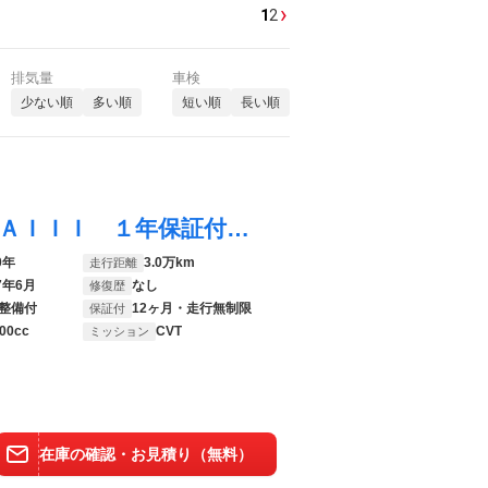
›
1
2
排気量
車検
少ない順
多い順
短い順
長い順
ブーン スタイル ホワイトリミテッド ＳＡＩＩＩ １年保証付・新品タイヤ・純正ナビ・ＴＶ・ＤＶＤ・Ｂｌｕｅｔｏｏｔｈ・パノラマモニター・スマートアシスト・アイドリングストップ・クリアランスソナー・ＬＥＤオートライト・オートハイビーム・ドラレコ・ＥＴＣ
0年
3.0万km
走行距離
7年6月
なし
修復歴
整備付
12ヶ月・走行無制限
保証付
00cc
CVT
ミッション
在庫の確認・お見積り（無料）