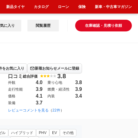
新品タイヤ
カタログ
ローン
保険
新車・中古車マガジン
気に入り
閲覧履歴
在庫確認・見積り依頼
件をお気に入り
新着お知らせメールに登録
3.8
口コミ
総合評価
4.0
3.8
外観
乗り心地
3.9
3.9
走行性能
燃費・経済性
4.1
3.4
価格
内装
3.7
装備
016年4月~2023年12月（259）
レビューコメントを見る
（
22件
）
ゼル
ハイブリッド
PHV
EV
その他