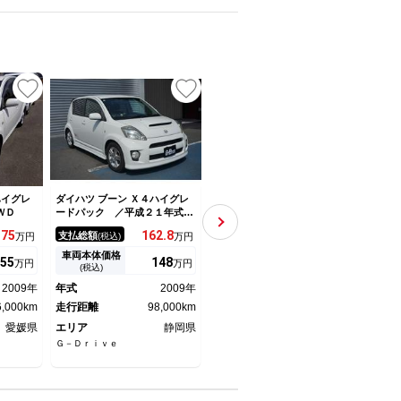
ハイグレ
ダイハツ ブーン Ｘ４ハイグレ
ダイハツ ブーン Ｘ４ハイグレ
ダイハ
ＷＤ
ードパック ／平成２１年式／
ードパック
ＡＩ
電動格納ミラー／リモコンキー
カメ
175
162.
8
152.
6
支払総額
支払総額
支払
万円
(税込)
万円
(税込)
万円
／クスコ車高調／スポーツマフ
１年
ラー
７イ
車両本体価格
車両本体価格
車両
55
148
137.
5
万円
万円
万円
ラ・
(税込)
(税込)
ＥＤ
2009年
年式
2009年
年式
2006年
年式
6,000km
走行距離
98,000km
走行距離
74,000km
走行
愛媛県
エリア
静岡県
エリア
東京都
エリ
Ｇ－Ｄｒｉｖｅ
アシストオート
ダイハ
ＡＲ多