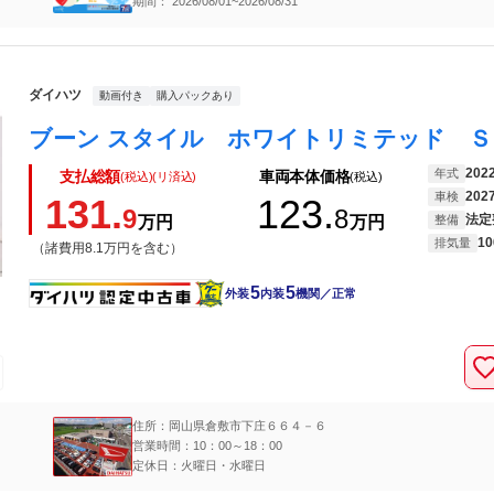
期間： 2026/08/01~2026/08/31
ダイハツ
動画付き
購入パックあり
202
年式
支払総額
車両本体価格
(税込)(リ済込)
(税込)
202
車検
131.
123.
9
8
法定
万円
万円
整備
10
排気量
（諸費用8.1万円を含む）
5
5
外装
内装
機関／正常
住所：岡山県倉敷市下庄６６４－６
営業時間：10：00～18：00
定休日：火曜日・水曜日