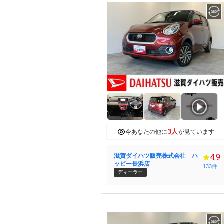
3人
今あなたの他に
が見ています
滋賀ダイハツ販売株式会社 ハ
4.9
ッピー長浜店
133件
ディーラー