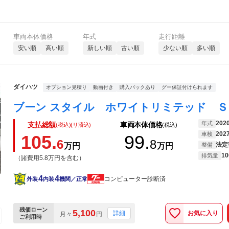
車両本体価格
年式
走行距離
安い順
高い順
新しい順
古い順
少ない順
多い順
ダイハツ
オプション見積り
動画付き
購入パックあり
グー保証付けられます
202
年式
支払総額
車両本体価格
(税込)(リ済込)
(税込)
202
車検
105.
99.
6
8
法定
万円
万円
整備
10
排気量
（諸費用5.8万円を含む）
4
4
コンピューター診断済
外装
内装
機関／正常
残価ローン
5,100
お気に入り
詳細
月々
円
ご利用時