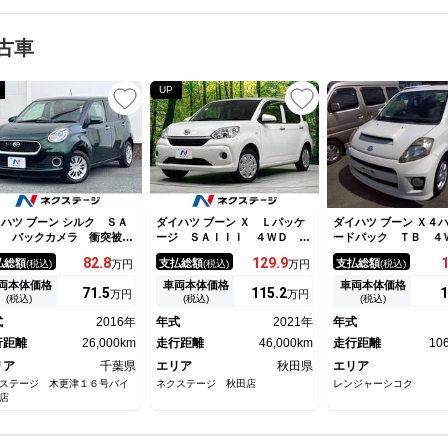
古車
UP
ハツ ブーン シルク ＳＡ
ダイハツ ブーン Ｘ Ｌパッケ
ダイハツ ブーン Ｘ４
Ｉ バックカメラ 衝突被害
ージ ＳＡＩＩＩ ４ＷＤ 禁
ードパック ＴＢ ４
減システム 禁煙車 ドラレ
煙車 ナビ 寒冷地仕様 バッ
82.
8
129.
9
払総額
支払総額
支払総額
(税込)
万円
(税込)
万円
(税込)
 コーナーセンサー スマー
クカメラ 衝突軽減 ＥＴＣ
キー ＬＥＤヘッド ビルト
Ｂｌｕｅｔｏｏｔｈ クリアラ
両本体価格
車両本体価格
車両本体価格
71.
5
115.
2
1
万円
万円
ンＥＴＣ オートエアコン
ンスソナー ＬＥＤヘッドライ
(税込)
(税込)
(税込)
ｌｕｅｔｏｏｔｈ ＣＤ Ｄ
ト シートヒーター オートラ
式
2016年
年式
2021年
年式
Ｄ再生 フルセグ
イト オートエアコン オート
行距離
26,000km
ハイビーム
走行距離
46,000km
走行距離
10
リア
千葉県
エリア
秋田県
エリア
ステージ 木更津１６号バイ
ネクステージ 秋田店
レンジャーシコク
店