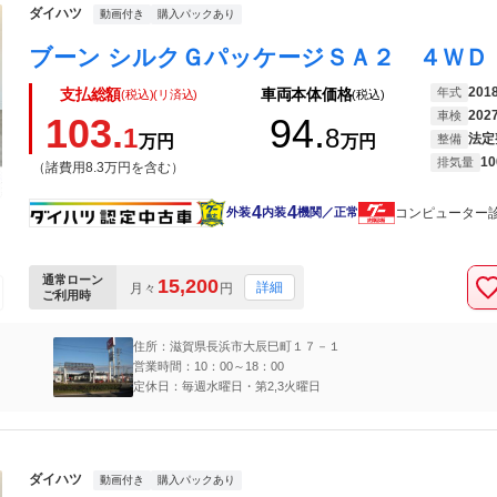
ダイハツ
動画付き
購入パックあり
201
年式
支払総額
車両本体価格
(税込)(リ済込)
(税込)
202
車検
103.
94.
1
8
法定
万円
万円
整備
10
排気量
（諸費用8.3万円を含む）
4
4
コンピューター
外装
内装
機関／正常
通常ローン
15,200
詳細
月々
円
ご利用時
住所：滋賀県長浜市大辰巳町１７－１
営業時間：10：00～18：00
定休日：毎週水曜日・第2,3火曜日
ダイハツ
動画付き
購入パックあり