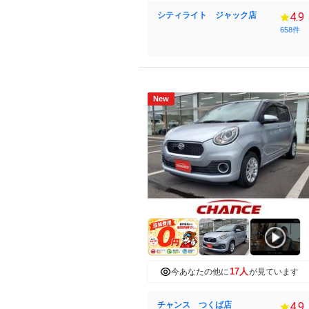
シティライト ジャック店
4.9
658件
New
17人
今あなたの他に
が見ています
チャンス つくば店
4.9