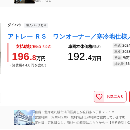
期間： なし
ダイハツ
購入パックあり
202
年式
支払総額
車両本体価格
(税込)(リ済込)
(税込)
202
車検
196.
192.
8
4
法定
万円
万円
整備
66
排気量
（諸費用4.4万円を含む）
お気に入り
住所：北海道札幌市清田区美しが丘四条５丁目２－１２
営業時間：09:00-19:00（無料電話は24時間ご案内しています!!）
定休日：定休日なし。商品への相談はこちらから⇒【無料通話】0120
0535