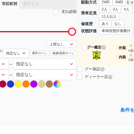
駆動方式
ミッ
2WD
4WD
選択する
市区町村
2人
3人
4人
支払総額
乗車定員
11人以上
修復歴
あり
なし
状態評価
車両状態評価書付
★
グー鑑定
?
外装
ン
1点
通常ローン
残価/据置ローン
★
内装
1点
～
グー保証
?
～
ディーラー店
?
条件