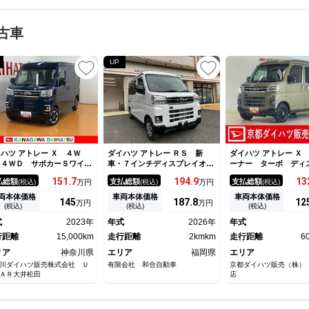
古車
UP
ハツ アトレー Ｘ ４Ｗ
ダイハツ アトレー ＲＳ 新
ダイハツ アトレー Ｘ
 ４ＷＤ サポカーＳワイド
車・７インチディスプレイオー
ーナー ターボ ディ
合 エアコン ステアリング
ディオ・バックモニター
オーディオ ドラレコ
151.
7
194.
9
13
払総額
支払総額
支払総額
(税込)
万円
(税込)
万円
(税込)
イッチ 両側スライドドア
ーナー ターボ ９イ
ヤファン Ｐスタート コー
スプレイオーディオ 
両本体価格
車両本体価格
車両本体価格
145
187.
8
12
万円
万円
ーセンサー アクセサリーソ
メラ ドラレコ ＥＴ
(税込)
(税込)
(税込)
ット ＥＴＣ 電動格納ミラ
コーナーセンサー オ
式
2023年
年式
2026年
年式
 キーフリー
ックハイビーム Ｕ
行距離
15,000km
走行距離
2kmkm
ＨＤＭＩ接続 横滑り
走行距離
6
置 マニュアルエアコ
リア
神奈川県
エリア
福岡県
エリア
川ダイハツ販売株式会社 Ｕ
有限会社 和合自動車
京都ダイハツ販売（株）
ＡＲ大井松田
店