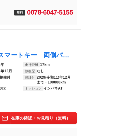
0078-6047-5155
無料
アトレー ＲＳ ４ＷＤ オーディオレス スマートキー 両側パワスラ スマアシ クルーズコントロール シートヒーター ＬＥＤ フォグ オートライト アイドリングストップ クリアランスソナー 衝突軽減ブレーキ
4年
17km
走行距離
6年12月
なし
修復歴
整備付
2029(令和11)年12月
保証付
まで・100000km
0cc
インパネAT
ミッション
在庫の確認・お見積り（無料）