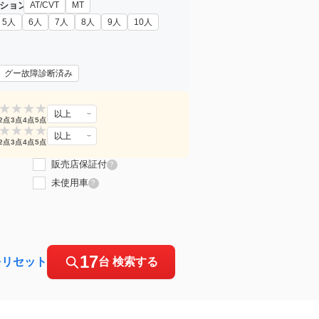
ション
AT/CVT
MT
5人
6人
7人
8人
9人
10人
グー故障診断済み
★
★
★
★
以上
2点
3点
4点
5点
★
★
★
★
以上
2点
3点
4点
5点
販売店保証付
?
未使用車
?
17
をリセット
台 検索する