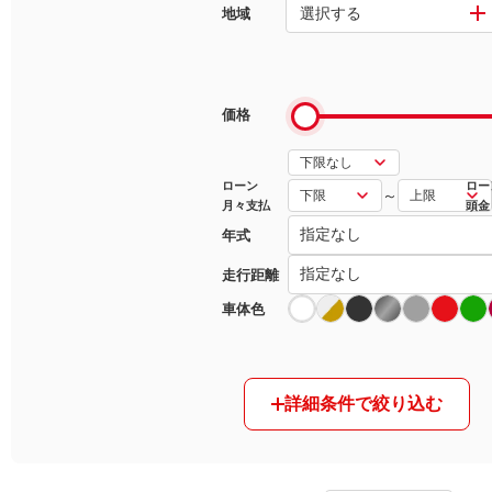
選択する
地域
マガジン
車カタログ
価格
自動車ローン
ローン
ロー
～
月々支払
頭金
保険
年式
レビュー
走行距離
車体色
価格相場
教習所
詳細条件で絞り込む
用語集