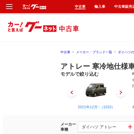
中古車
輸入車
中古車販売
新車
中古車
中古車
メーカー・ブランド一覧
ダイハツ
輸入車
アトレー 寒冷地仕様
クルマ買取
モデルで絞り込む
カーリース
タイヤ交換
1986年5月~1994年1月（1）
2021年12月~（1033）
整備工場
メーカー
ダイハツ アトレー
車種
車検