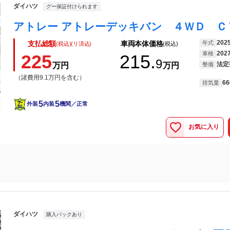
ダイハツ
グー保証付けられます
202
年式
支払総額
車両本体価格
(税込)(リ済込)
(税込)
202
車検
225
215.
9
法定
万円
万円
整備
（諸費用9.1万円を含む）
66
排気量
5
5
外装
内装
機関／正常
お気に入り
ダイハツ
購入パックあり