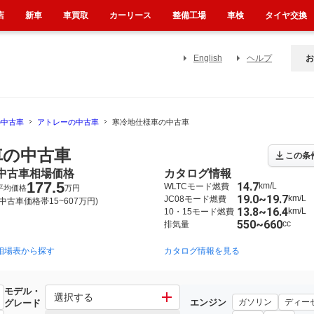
店
新車
車買取
カーリース
整備工場
車検
タイヤ交換
English
ヘルプ
お
の中古車
アトレーの中古車
寒冷地仕様車の中古車
車の中古車
この条
中古車相場価格
カタログ情報
177.5
14.7
km/L
WLTCモード燃費
平均価格
万円
19.0~19.7
km/L
JC08モード燃費
(中古車価格帯15~607万円)
13.8~16.4
km/L
10・15モード燃費
550~660
cc
排気量
相場表から探す
1999年1月~2002年1月（3）
1994年1月~1999年1月（14）
カタログ情報を見る
モデル・
選択する
エンジン
ガソリン
ディー
グレード