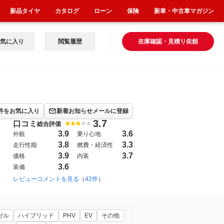
新品タイヤ
カタログ
ローン
保険
新車・中古車マガジン
気に入り
閲覧履歴
在庫確認・見積り依頼
件をお気に入り
新着お知らせメールに登録
3.7
口コミ
総合評価
3.9
3.6
外観
乗り心地
3.8
3.3
走行性能
燃費・経済性
3.9
3.7
価格
内装
3.6
装備
1986年5月~1994年1月（1）
レビューコメントを見る
（
42件
）
2021年12月~（1033）
ゼル
ハイブリッド
PHV
EV
その他