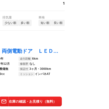
1
排気量
車検
少ない順
多い順
短い順
長い順
アトレー ＲＳ 届出済未使用車 衝突軽減 両側電動ドア ＬＥＤヘッドライト クリアランスソナー レーンキープアシスト オートハイビーム スマートキー オートエアコン ＬＥＤフォグランプ ステアリングスイッチ
5年
6km
走行距離
7年12月
なし
修復歴
整備無
3ヶ月・3000km
保証付
0cc
インパネAT
ミッション
在庫の確認・お見積り（無料）