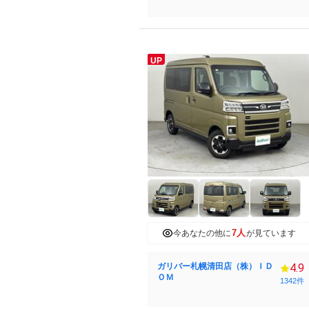
UP
7人
今あなたの他に
が見ています
ガリバー札幌清田店（株）ＩＤ
4.9
ＯＭ
1342件