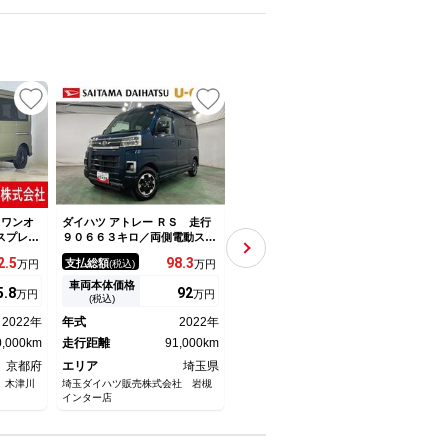
 ワンオ
ダイハツ アトレー ＲＳ 走行
ダイハツ アトレー ＲＳ Ｈａ
ダイハ
スプレイ
９０６６３キロ／両側電動スラ
ｐｐｙ１ターボ／３年保証付／
ラー
 ワンオ
イドドア／ＬＥＤ １年保証距
オプション装着車／高出力オル
ック
2.
5
98.
3
614
支払総額
支払総額
支払
万円
(税込)
万円
(税込)
万円
ンチディ
離無制限 走行距離９０６６３
タネーター／エバスペッヒャー
ドド
バックカ
キロ 純正マット ＬＥＤヘッ
製ヒーター／ビルトインエアコ
コン
車両本体価格
車両本体価格
車両
5.
8
92
607
万円
万円
万円
Ｃ 前後
ドランプ アイドリングストッ
ン／２２インチＴＶ／電子レン
コー
(税込)
(税込)
ートマチ
プ 両側電動スライドドア プ
ジ／ＭＡＸファン／冷蔵庫／Ｅ
ドラ
2022年
年式
2022年
年式
2026年
年式
ＳＢ接続
ッシュボタンスタート 電動格
ＴＣ２．０
スマ
防止装
0,000km
納式ドアミラー
走行距離
91,000km
走行距離
61kmkm
走行
ン
京都府
エリア
埼玉県
エリア
岐阜県
エリ
 木津川
埼玉ダイハツ販売株式会社 岩槻
ＴＡＸ新車館 （株）ブルームー
（株）
インター店
ン