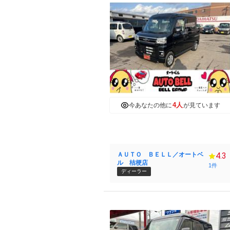
4人
今あなたの他に
が見ています
ＡＵＴＯ ＢＥＬＬ／オートベ
4.3
ル 桔梗店
1件
ディーラー