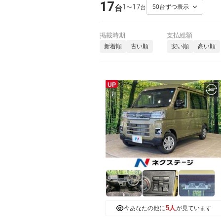
17
1
17
〜
台
台
掲載時期
支払総額
新着順
古い順
安い順
高い順
UP
5人
今あなたの他に
が見ています