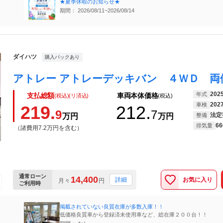
★夏季休暇のお知らせ★
期間： 2026/08/11~2026/08/14
ダイハツ
購入パックあり
202
年式
支払総額
車両本体価格
(税込)(リ済込)
(税込)
202
車検
219.
212.
9
7
法定
万円
万円
整備
66
排気量
（諸費用7.2万円を含む）
通常ローン
14,400
お気に入り
詳細
月々
円
ご利用時
掲載されていない良質在庫が多数入庫！！
低価格良質車から登録済未使用車など、総在庫２００台！！