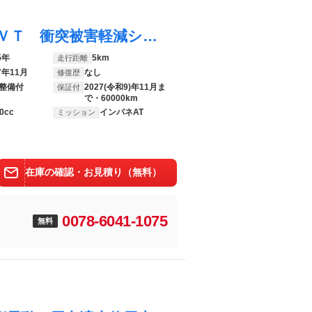
アトレー アトレーデッキバン ４ＷＤ ＣＶＴ 衝突被害軽減システム クリアランスソナー オートクルーズコントロール バックカメラ 両側電動スライドドア スマートキー アイドリングストップ オートライト ＥＳＣ エアコン
5年
5km
走行距離
7年11月
なし
修復歴
整備付
2027(令和9)年11月ま
保証付
で・60000km
0cc
インパネAT
ミッション
在庫の確認・お見積り（無料）
0078-6041-1075
無料