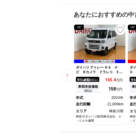
あなたにおすすめの中
UP
UP
ダイハツ アトレー ＲＳ ナ
ダイ
ビ Ｂカメラ ドラレコ ＥＴ
Ｄ
Ｃ キーフリー サポカーＳワ
適
165.
4
支払総額
支
(税込)
万円
イド適合 ドラレコ Ｂカメ
ス
ラ 荷室アクセサリーソケッ
リ
車両本体価格
車
158
万円
ト ディスプレイオーディオ
ナ
(税込)
ステアリングスイッチ 全車速
ケ
年式
2024年
年
追従機能付ＡＣＣ Ｐスター
ー
ト 両側オートスライドドア
走行距離
21,000km
走
ＥＴＣ キーフリー
エリア
神奈川県
エ
神奈川ダイハツ販売株式会社 Ｕ
神奈
－ＣＡＲ秦野
－Ｃ