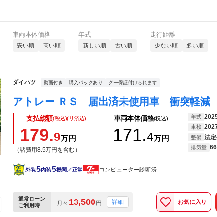
車両本体価格
年式
走行距離
安い順
高い順
新しい順
古い順
少ない順
多い順
ダイハツ
動画付き
購入パックあり
グー保証付けられます
202
年式
支払総額
車両本体価格
(税込)(リ済込)
(税込)
202
車検
179.
171.
9
4
法定
万円
万円
整備
66
排気量
（諸費用8.5万円を含む）
5
5
コンピューター診断済
外装
内装
機関／正常
通常ローン
13,500
お気に入り
詳細
月々
円
ご利用時