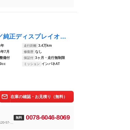
アトレー ＲＳ ワンオーナー／寒冷地仕様／純正ディスプレイオーディオ／バックカメラ／社外前後ドライブレコーダー／アダプティブクルーズコントロール／アイドリングストップ／パーキングアシスト／両側パワースライドドア
4年
3.4万km
走行距離
8年7月
なし
修復歴
整備付
3ヶ月・走行無制限
保証付
0cc
インパネAT
ミッション
在庫の確認・お見積り（無料）
0078-6046-8069
無料
-57-