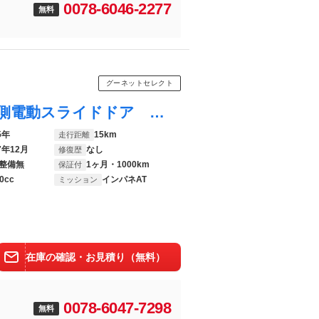
0078-6046-2277
無料
グーネットセレクト
アトレー アトレーデッキバン ４ＷＤ 両側電動スライドドア クリアランスソナー オートクルーズコントロール 衝突被害軽減システム オートライト ＬＥＤヘッドランプ スマートキー アイドリングストップ 電動格納ミラー ＣＶＴ
5年
15km
走行距離
7年12月
なし
修復歴
整備無
1ヶ月・1000km
保証付
0cc
インパネAT
ミッション
在庫の確認・お見積り（無料）
0078-6047-7298
無料