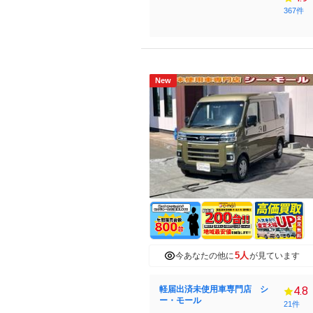
367件
New
5人
今あなたの他に
が見ています
軽届出済未使用車専門店 シ
4.8
ー・モール
21件