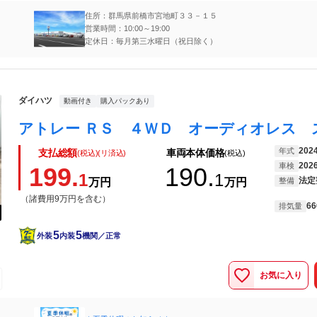
住所：群馬県前橋市宮地町３３－１５
営業時間：10:00～19:00
定休日：毎月第三水曜日（祝日除く）
ダイハツ
動画付き
購入パックあり
202
年式
支払総額
車両本体価格
(税込)(リ済込)
(税込)
202
車検
199.
190.
1
1
法定
万円
万円
整備
（諸費用9万円を含む）
66
排気量
5
5
外装
内装
機関／正常
お気に入り