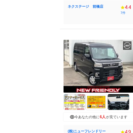
ネクステージ 前橋店
4.4
7件
6人
今あなたの他に
が見ています
(株)ニューフレンドリー
4.9