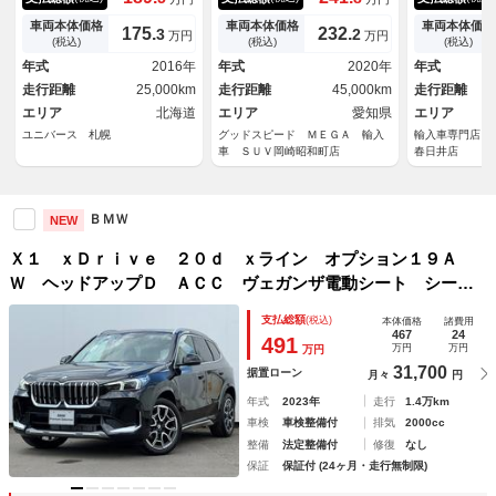
ア パーキングアシスト デュ
パワーシート シートメモリ
ジ 茶本革シ
アルオートエアコン ミラー内
ー クリアランスソナー イン
トパッケージ
車両本体価格
車両本体価格
車両本体価格
175.
232.
3
2
万円
万円
蔵型ＥＴＣ ドライビングアシ
テリジェントセーフティー 純
ア ６ヶ月走
(税込)
(税込)
(税込)
スト クロストラックス／革コ
正１９インチアルミ ＬＥＤヘ
証 禁煙車 
年式
2016年
年式
2020年
年式
ンビシート ＬＥＤヘッドライ
ッドライト ハーフレザーシー
純正１０．２
走行距離
25,000km
走行距離
45,000km
走行距離
ト 純正ナビ
ト
ダプティブク
エリア
北海道
エリア
愛知県
ル バックカ
エリア
ユニバース 札幌
グッドスピード ＭＥＧＡ 輸入
輸入車専門店 
車 ＳＵＶ岡崎昭和町店
春日井店
ＢＭＷ
NEW
Ｘ１ ｘＤｒｉｖｅ ２０ｄ ｘライン オプション１９Ａ
Ｗ ヘッドアップＤ ＡＣＣ ヴェガンザ電動シート シート
ヒーター タッチパネルナビ 全周囲カメラ アップルカープ
支払総額
(税込)
本体価格
諸費用
レイ 車内カメラ 電動リヤゲート ＥＴＣ ワイヤレスチャ
467
24
491
万円
万円
万円
ージ 禁煙車
31,700
据置ローン
月々
円
年式
2023年
走行
1.4万km
車検
車検整備付
排気
2000cc
整備
法定整備付
修復
なし
保証
保証付 (24ヶ月・走行無制限)