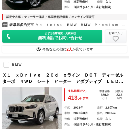
整備
法定整備付
修復
なし
保証
保証付 (24ヶ月・走行無制限)
認定中古車
ディーラー保証
車両状態評価書
オンライン商談可
岐阜県多治見市
Ｍｅｉｔｅｔｓｕ ＢＭＷ ＢＭＷ Ｐｒｅｍｉｕｍ Ｓｅｌｅｃｔｉｏｎ多治見
お気に入り
まずは在庫確認・見積依頼
無料通話でお問い合わせ
2人
今あなたの他に
が見ています
ＢＭＷ
Ｘ１ ｘＤｒｉｖｅ ２０ｄ ｘライン ＤＣＴ ディーゼル
ターボ ４ＷＤ シート ヒーター アダプティブ ＬＥＤ
ヘッドライト ドライビング アシスタント プロフェッショ
支払総額
(税込)
本体価格
諸費用
ナル パーク アシスト システム プラス ヘッドアップ
389.9
23.5
413.
4
万円
万円
万円
ディスプレイ
年式
2023年
走行
2.8万km
車検
2026年8月
排気
2000cc
整備
法定整備付
修復
なし
保証
保証付 (24ヶ月・走行無制限)