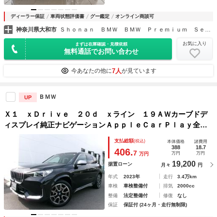
ディーラー保証
車両状態評価書
グー鑑定
オンライン商談可
神奈川県大和市
Ｓｈｏｎａｎ ＢＭＷ ＢＭＷ Ｐｒｅｍｉｕｍ Ｓｅｌｅｃｔｉｏｎ 大和
お気に入り
まずは在庫確認・見積依頼
無料通話でお問い合わせ
7人
今あなたの他に
が見ています
ＢＭＷ
UP
Ｘ１ ｘＤｒｉｖｅ ２０ｄ ｘライン １９ＡＷカーブドデ
ィスプレイ純正ナビゲーションＡｐｐｌｅＣａｒＰｌａｙ全方
位カメラヘッドＵＰディスプレイオートトランクＬＥＤヘッド
支払総額
(税込)
本体価格
諸費用
ライト禁煙１オーナー認定中古車
388
18.7
406.
7
万円
万円
万円
19,200
据置ローン
月々
円
年式
2023年
走行
3.4万km
車検
車検整備付
排気
2000cc
整備
法定整備付
修復
なし
保証
保証付 (24ヶ月・走行無制限)