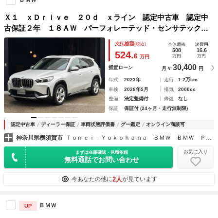
Ｘ１ ｘＤｒｉｖｅ ２０ｄ ｘライン 認定中古車 認定中
古保証２年 １８ＡＷ パーフォレーテッド・センサテック・
シート カーブドディスプレイ Ａｐｐｌｅｃａｒｐｌａｙ
支払総額
(税込)
本体価格
諸費用
マイルドハイブリッド シートヒーター 電動シート トップ
508
16.6
524.
6
万円
万円
万円
ビューカメラ
30,400
据置ローン
月々
円
年式
2023年
走行
1.2万km
車検
2028年5月
排気
2000cc
整備
法定整備付
修復
なし
保証
保証付 (24ヶ月・走行無制限)
認定中古車
ディーラー保証
車両状態評価書
グー鑑定
オンライン商談可
神奈川県横須賀市
Ｔｏｍｅｉ－Ｙｏｋｏｈａｍａ ＢＭＷ ＢＭＷ Ｐｒｅｍｉｕｍ Ｓｅｌｅｃｔｉｏｎ 横須賀
お気に入り
まずは在庫確認・見積依頼
無料通話でお問い合わせ
2人
今あなたの他に
が見ています
ＢＭＷ
UP