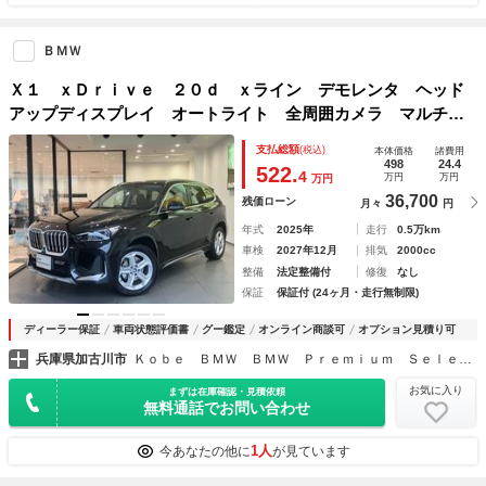
ＢＭＷ
Ｘ１ ｘＤｒｉｖｅ ２０ｄ ｘライン デモレンタ ヘッド
アップディスプレイ オートライト 全周囲カメラ マルチフ
ァンクションステアリング アンビエントライト シートヒー
支払総額
(税込)
本体価格
諸費用
ター ハンドルヒーター フロント電動シート ハンドルヒー
498
24.4
522.
4
万円
万円
万円
ター
36,700
残価ローン
月々
円
年式
2025年
走行
0.5万km
車検
2027年12月
排気
2000cc
整備
法定整備付
修復
なし
保証
保証付 (24ヶ月・走行無制限)
ディーラー保証
車両状態評価書
グー鑑定
オンライン商談可
オプション見積り可
兵庫県加古川市
Ｋｏｂｅ ＢＭＷ ＢＭＷ Ｐｒｅｍｉｕｍ Ｓｅｌｅｃｔｉｏｎ 加古川
お気に入り
まずは在庫確認・見積依頼
無料通話でお問い合わせ
1人
今あなたの他に
が見ています