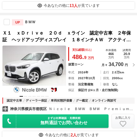
13人
今あなたの他に
が見ています
ＢＭＷ
UP
Ｘ１ ｘＤｒｉｖｅ ２０ｄ ｘライン 認定中古車 ２年保
証 ヘッドアップディスプレイ １８インチＡＷ アクティブ
クルーズコントロール 全周囲カメラ アダプティブＬＥＤ
支払総額
(税込)
本体価格
諸費用
衝突軽減 車線逸脱 ＵＳＢ 電動リヤゲート フロントシー
466
20.9
486.
9
万円
万円
万円
トヒーター
34,700
据置ローン
月々
円
年式
2024年
走行
2.0万km
車検
2027年10月
排気
2000cc
整備
法定整備無
修復
なし
保証
保証付 (24ヶ月・走行無制限)
認定中古車
ディーラー保証
車両状態評価書
グー鑑定
オンライン商談可
神奈川県横浜市都筑区
Ｎｉｃｏｌｅ ＢＭＷ ＢＭＷ Ｐｒｅｍｉｕｍ Ｓｅｌｅｃｔｉｏｎ 横浜港北 ニコル・カーズ（同）
お気に入り
まずは在庫確認・見積依頼
無料通話でお問い合わせ
2人
今あなたの他に
が見ています