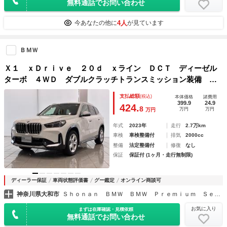
無料通話でお問い合わせ
4人
今あなたの他に
が見ています
ＢＭＷ
Ｘ１ ｘＤｒｉｖｅ ２０ｄ ｘライン ＤＣＴ ディーゼル
ターボ ４ＷＤ ダブルクラッチトランスミッション装備 ア
ダプティブＬＥＤ ヘッドライト ヘッドアップディスプレ
支払総額
(税込)
本体価格
諸費用
イ 電動シート調節メモリー付 シート ヒーター運転席／助
399.9
24.9
424.
8
万円
万円
万円
手席 車内カメラ
年式
2023年
走行
2.7万km
車検
車検整備付
排気
2000cc
整備
法定整備付
修復
なし
保証
保証付 (1ヶ月・走行無制限)
ディーラー保証
車両状態評価書
グー鑑定
オンライン商談可
神奈川県大和市
Ｓｈｏｎａｎ ＢＭＷ ＢＭＷ Ｐｒｅｍｉｕｍ Ｓｅｌｅｃｔｉｏｎ 大和
お気に入り
まずは在庫確認・見積依頼
無料通話でお問い合わせ