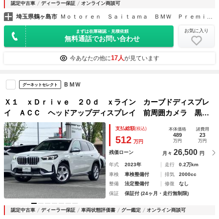
認定中古車
ディーラー保証
オンライン商談可
埼玉県鶴ヶ島市
Ｍｏｔｏｒｅｎ Ｓａｉｔａｍａ ＢＭＷ Ｐｒｅｍｉｕｍ Ｓｅｌｅｃｔｉｏｎ 鶴ヶ島
お気に入り
まずは在庫確認・見積依頼
無料通話でお問い合わせ
17人
今あなたの他に
が見ています
ＢＭＷ
グーネットセレクト
Ｘ１ ｘＤｒｉｖｅ ２０ｄ ｘライン カーブドディスプレ
イ ＡＣＣ ヘッドアップディスプレイ 前周囲カメラ 黒レ
ザー シートヒーター 電動リアゲート 電動シート レーン
支払総額
(税込)
本体価格
諸費用
チェンジウォーニング １８インチ
489
23
512
万円
万円
万円
26,500
残価ローン
月々
円
年式
2023年
走行
0.2万km
車検
車検整備付
排気
2000cc
整備
法定整備付
修復
なし
保証
保証付 (24ヶ月・走行無制限)
認定中古車
ディーラー保証
車両状態評価書
グー鑑定
オンライン商談可