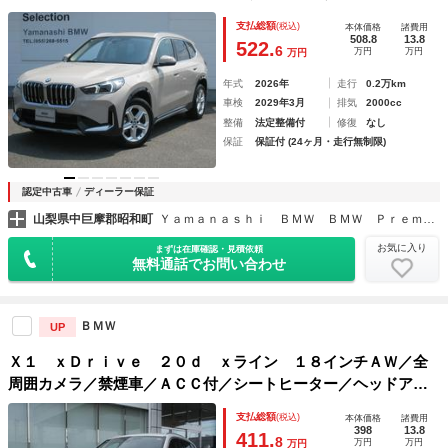
Ｄヘッドライト サンプロテクションガラス オートマチック
支払総額
(税込)
本体価格
諸費用
テールゲート ドライビングアシスト パーキングアシスト
508.8
13.8
522.
6
万円
万円
万円
オートライト
年式
2026年
走行
0.2万km
車検
2029年3月
排気
2000cc
整備
法定整備付
修復
なし
保証
保証付 (24ヶ月・走行無制限)
認定中古車
ディーラー保証
山梨県中巨摩郡昭和町
Ｙａｍａｎａｓｈｉ ＢＭＷ ＢＭＷ Ｐｒｅｍｉｕｍ Ｓｅｌｅｃｔｉｏｎ 山梨
お気に入り
まずは在庫確認・見積依頼
無料通話でお問い合わせ
ＢＭＷ
UP
Ｘ１ ｘＤｒｉｖｅ ２０ｄ ｘライン １８インチＡＷ／全
周囲カメラ／禁煙車／ＡＣＣ付／シートヒーター／ヘッドアッ
プディスプレイ
支払総額
(税込)
本体価格
諸費用
398
13.8
411.
8
万円
万円
万円