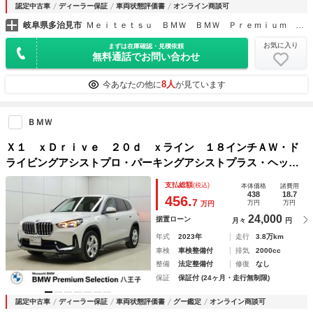
認定中古車
ディーラー保証
車両状態評価書
オンライン商談可
岐阜県多治見市
Ｍｅｉｔｅｔｓｕ ＢＭＷ ＢＭＷ Ｐｒｅｍｉｕｍ Ｓｅｌｅｃｔｉｏｎ多治見
お気に入り
まずは在庫確認・見積依頼
無料通話でお問い合わせ
8人
今あなたの他に
が見ています
ＢＭＷ
Ｘ１ ｘＤｒｉｖｅ ２０ｄ ｘライン １８インチＡＷ・ド
ライビングアシストプロ・パーキングアシストプラス・ヘッド
アップディスプレイ・ＢＭＷコネクテッド・ドライブ・プロフ
支払総額
(税込)
本体価格
諸費用
ェッショナル・アップルカープレイ
438
18.7
456.
7
万円
万円
万円
24,000
据置ローン
月々
円
年式
2023年
走行
3.8万km
車検
車検整備付
排気
2000cc
整備
法定整備付
修復
なし
保証
保証付 (24ヶ月・走行無制限)
認定中古車
ディーラー保証
車両状態評価書
グー鑑定
オンライン商談可