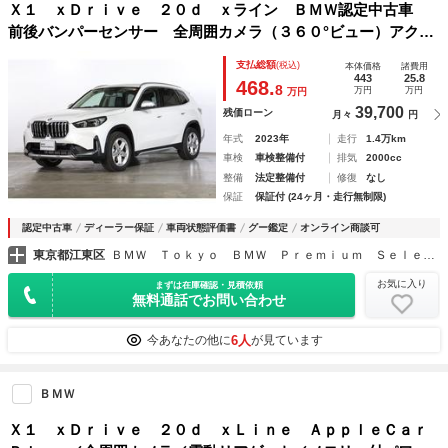
Ｘ１ ｘＤｒｉｖｅ ２０ｄ ｘライン ＢＭＷ認定中古車
前後バンパーセンサー 全周囲カメラ（３６０°ビュー）アクテ
ィブ・クルーズコントロール（ＡＣＣ）タッチ式・ナビゲーシ
支払総額
(税込)
本体価格
諸費用
ョン
443
25.8
468.
8
万円
万円
万円
39,700
残価ローン
月々
円
年式
2023年
走行
1.4万km
車検
車検整備付
排気
2000cc
整備
法定整備付
修復
なし
保証
保証付 (24ヶ月・走行無制限)
認定中古車
ディーラー保証
車両状態評価書
グー鑑定
オンライン商談可
東京都江東区
ＢＭＷ Ｔｏｋｙｏ ＢＭＷ Ｐｒｅｍｉｕｍ Ｓｅｌｅｃｔｉｏｎ Ｔｏｋｙｏ Ｂａｙ
お気に入り
まずは在庫確認・見積依頼
無料通話でお問い合わせ
6人
今あなたの他に
が見ています
ＢＭＷ
Ｘ１ ｘＤｒｉｖｅ ２０ｄ ｘＬｉｎｅ ＡｐｐｌｅＣａｒ