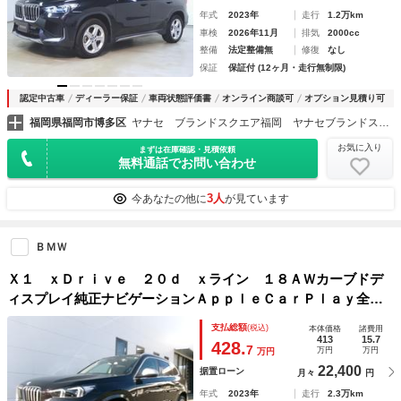
年式
2023年
走行
1.2万km
車検
2026年11月
排気
2000cc
整備
法定整備無
修復
なし
保証
保証付 (12ヶ月・走行無制限)
認定中古車
ディーラー保証
車両状態評価書
オンライン商談可
オプション見積り可
福岡県福岡市博多区
ヤナセ ブランドスクエア福岡 ヤナセブランドスクエア（株）
お気に入り
まずは在庫確認・見積依頼
無料通話でお問い合わせ
3人
今あなたの他に
が見ています
ＢＭＷ
Ｘ１ ｘＤｒｉｖｅ ２０ｄ ｘライン １８ＡＷカーブドデ
ィスプレイ純正ナビゲーションＡｐｐｌｅＣａｒＰｌａｙ全方
位カメラヘッドＵＰディスプレイオートトランクＬＥＤヘッド
支払総額
(税込)
本体価格
諸費用
ライト禁煙１オーナー認定中古車
413
15.7
428.
7
万円
万円
万円
22,400
据置ローン
月々
円
年式
2023年
走行
2.3万km