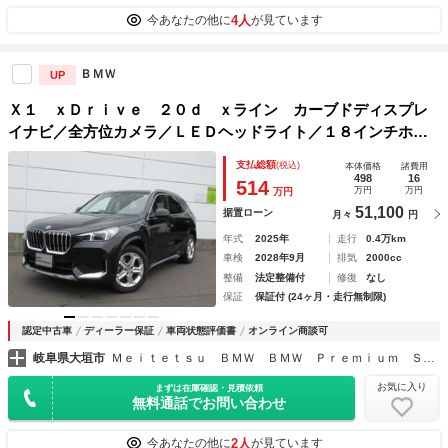
4人
今あなたの他に
が見ています
ＢＭＷ
UP
Ｘ１ ｘＤｒｉｖｅ ２０ｄ ｘライン カーブドディスプレ
イナビ／全方位カメラ／ＬＥＤヘッドライト／１８インチホイ
ール／シートヒーター／ステアリングヒーター／サンプロテク
支払総額
(税込)
本体価格
諸費用
ションガラス／オートトランク／禁煙／デモカー
498
16
514
万円
万円
万円
51,100
据置ローン
月々
円
年式
2025年
走行
0.4万km
車検
2028年9月
排気
2000cc
整備
法定整備付
修復
なし
保証
保証付 (24ヶ月・走行無制限)
認定中古車
ディーラー保証
車両状態評価書
オンライン商談可
岐阜県大垣市
Ｍｅｉｔｅｔｓｕ ＢＭＷ ＢＭＷ Ｐｒｅｍｉｕｍ Ｓｅｌｅｃｔｉｏｎ大垣
お気に入り
まずは在庫確認・見積依頼
無料通話でお問い合わせ
2人
今あなたの他に
が見ています