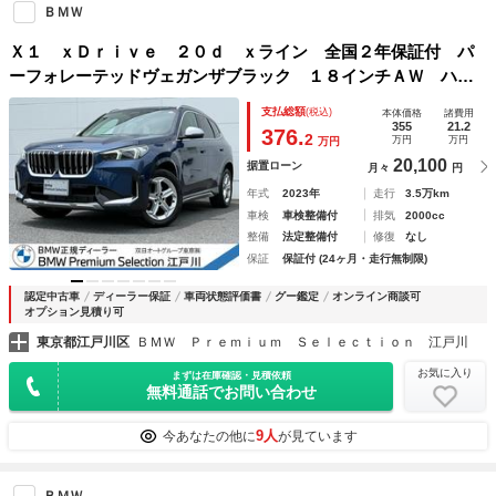
ＢＭＷ
Ｘ１ ｘＤｒｉｖｅ ２０ｄ ｘライン 全国２年保証付 パ
ーフォレーテッドヴェガンザブラック １８インチＡＷ ハン
ズオフアシスト ＡＣＣ 全周囲カメラ ＨＤＤナビ ＨＵ
支払総額
(税込)
本体価格
諸費用
Ｄ 車載ドライブレコーダー シートヒーター ＡｐｐｌｅＣ
355
21.2
376.
2
万円
万円
万円
ａｒＰｌａｙ
20,100
据置ローン
月々
円
年式
2023年
走行
3.5万km
車検
車検整備付
排気
2000cc
整備
法定整備付
修復
なし
保証
保証付 (24ヶ月・走行無制限)
認定中古車
ディーラー保証
車両状態評価書
グー鑑定
オンライン商談可
オプション見積り可
東京都江戸川区
ＢＭＷ Ｐｒｅｍｉｕｍ Ｓｅｌｅｃｔｉｏｎ 江戸川
お気に入り
まずは在庫確認・見積依頼
無料通話でお問い合わせ
9人
今あなたの他に
が見ています
ＢＭＷ