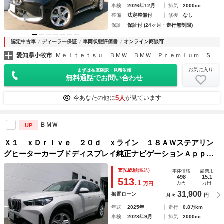
車検
2026年12月
排気
2000cc
整備
法定整備付
修復
なし
保証
保証付 (24ヶ月・走行無制限)
認定中古車
ディーラー保証
車両状態評価書
オンライン商談可
愛知県小牧市
Ｍｅｉｔｅｔｓｕ ＢＭＷ ＢＭＷ Ｐｒｅｍｉｕｍ Ｓｅｌｅｃｔｉｏｎ小牧
お気に入り
まずは在庫確認・見積依頼
無料通話でお問い合わせ
5人
今あなたの他に
が見ています
ＢＭＷ
UP
Ｘ１ ｘＤｒｉｖｅ ２０ｄ ｘライン １８ＡＷステアリン
グヒーターカーブドディスプレイ純正ナビゲーションＡｐｐｌ
ｅＣａｒＰｌａｙ全方位カメラヘッドＵＰディスプレイオート
支払総額
(税込)
本体価格
諸費用
トランクＬＥＤヘッドライトデモカー認定中古車
498
15.1
513.
1
万円
万円
万円
31,900
据置ローン
月々
円
年式
2025年
走行
0.8万km
車検
2028年9月
排気
2000cc