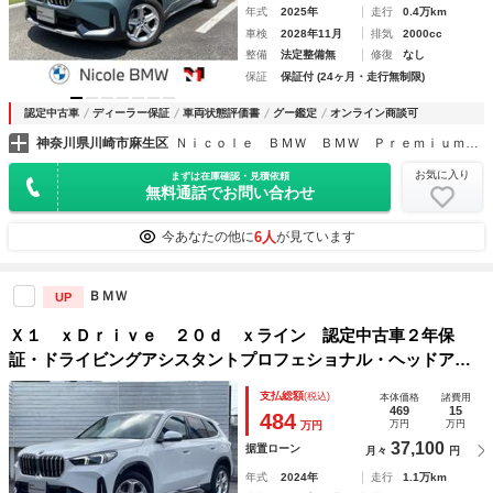
年式
2025年
走行
0.4万km
車検
2028年11月
排気
2000cc
整備
法定整備無
修復
なし
保証
保証付 (24ヶ月・走行無制限)
認定中古車
ディーラー保証
車両状態評価書
グー鑑定
オンライン商談可
神奈川県川崎市麻生区
Ｎｉｃｏｌｅ ＢＭＷ ＢＭＷ Ｐｒｅｍｉｕｍ Ｓｅｌｅｃｔｉｏｎ 新百合ヶ丘
お気に入り
まずは在庫確認・見積依頼
無料通話でお問い合わせ
6人
今あなたの他に
が見ています
ＢＭＷ
UP
Ｘ１ ｘＤｒｉｖｅ ２０ｄ ｘライン 認定中古車２年保
証・ドライビングアシスタントプロフェショナル・ヘッドアッ
プディスプレイ・アクティブクルーズコントロール・全周囲カ
支払総額
(税込)
本体価格
諸費用
メラ・前席シートヒーター・前席パワーシート・１８インチ純
469
15
484
万円
万円
万円
正アルミホイール
37,100
据置ローン
月々
円
年式
2024年
走行
1.1万km