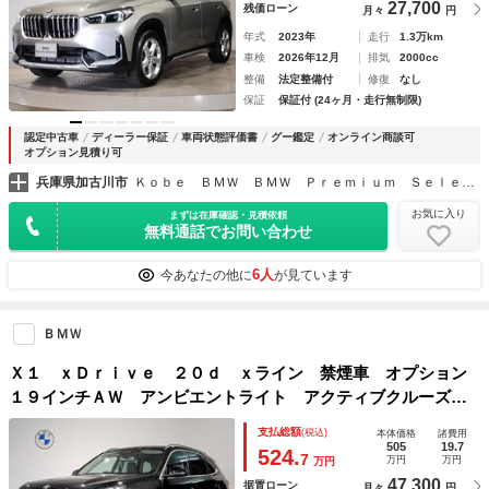
27,700
残価ローン
月々
円
年式
2023年
走行
1.3万km
車検
2026年12月
排気
2000cc
整備
法定整備付
修復
なし
保証
保証付 (24ヶ月・走行無制限)
認定中古車
ディーラー保証
車両状態評価書
グー鑑定
オンライン商談可
オプション見積り可
兵庫県加古川市
Ｋｏｂｅ ＢＭＷ ＢＭＷ Ｐｒｅｍｉｕｍ Ｓｅｌｅｃｔｉｏｎ 加古川
お気に入り
まずは在庫確認・見積依頼
無料通話でお問い合わせ
6人
今あなたの他に
が見ています
ＢＭＷ
Ｘ１ ｘＤｒｉｖｅ ２０ｄ ｘライン 禁煙車 オプション
１９インチＡＷ アンビエントライト アクティブクルーズコ
ントロール 衝突軽減ブレーキ 全周囲カメラ ヘッドアップ
支払総額
(税込)
本体価格
諸費用
ディスプレイ バックカメラ 弊社元デモレンタカー
505
19.7
524.
7
万円
万円
万円
47,300
据置ローン
月々
円