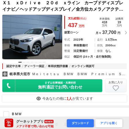
Ｘ１ ｘＤｒｉｖｅ ２０ｄ ｘライン カーブドディスプレ
イナビ／ヘッドアップディスプレイ／全方位カメラ／アクティ
ブクルーズコントロール／ＬＥＤヘッドライト／１８インチホ
支払総額
(税込)
本体価格
諸費用
イール／サンプロテクションガラス／電動テールゲート／ワン
418
19
437
万円
万円
万円
オーナー／禁煙
37,700
据置ローン
月々
円
年式
2023年
走行
1.5万km
車検
車検整備付
排気
2000cc
整備
法定整備付
修復
なし
保証
保証付 (24ヶ月・走行無制限)
認定中古車
ディーラー保証
車両状態評価書
オンライン商談可
岐阜県大垣市
Ｍｅｉｔｅｔｓｕ ＢＭＷ ＢＭＷ Ｐｒｅｍｉｕｍ Ｓｅｌｅｃｔｉｏｎ大垣
お気に入り
まずは在庫確認・見積依頼
無料通話でお問い合わせ
1人
今あなたの他に
が見ています
ＢＭＷ
グーネットアプリ
RENEW
ダウンロード
アプリを開く
Ｘ１ ｘＤｒｉｖｅ ２０ｄ ｘライン ナビ／３６０カメ
メアド不要で問い合わせ可能