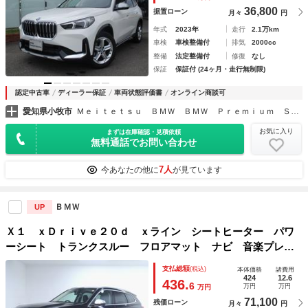
36,800
据置ローン
月々
円
年式
2023年
走行
2.1万km
車検
車検整備付
排気
2000cc
整備
法定整備付
修復
なし
保証
保証付 (24ヶ月・走行無制限)
認定中古車
ディーラー保証
車両状態評価書
オンライン商談可
愛知県小牧市
Ｍｅｉｔｅｔｓｕ ＢＭＷ ＢＭＷ Ｐｒｅｍｉｕｍ Ｓｅｌｅｃｔｉｏｎ小牧
お気に入り
まずは在庫確認・見積依頼
無料通話でお問い合わせ
7人
今あなたの他に
が見ています
ＢＭＷ
UP
Ｘ１ ｘＤｒｉｖｅ２０ｄ ｘライン シートヒーター パワ
ーシート トランクスルー フロアマット ナビ 音楽プレー
ヤー接続 Ｂｌｕｅｔｏｏｔｈ接続 ＥＴＣ ＬＥＤヘッドラ
支払総額
(税込)
本体価格
諸費用
イト 電動リアゲート 全周囲カメラ フロントカメラ サイ
424
12.6
436.
6
万円
万円
万円
ドカメラ
71,100
残価ローン
月々
円