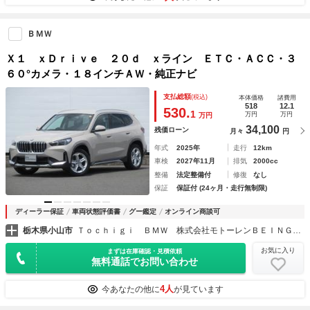
ＢＭＷ
Ｘ１ ｘＤｒｉｖｅ ２０ｄ ｘライン ＥＴＣ・ＡＣＣ・３
６０°カメラ・１８インチＡＷ・純正ナビ
支払総額
(税込)
本体価格
諸費用
518
12.1
530.
1
万円
万円
万円
34,100
残価ローン
月々
円
年式
2025年
走行
12km
車検
2027年11月
排気
2000cc
整備
法定整備付
修復
なし
保証
保証付 (24ヶ月・走行無制限)
ディーラー保証
車両状態評価書
グー鑑定
オンライン商談可
栃木県小山市
Ｔｏｃｈｉｇｉ ＢＭＷ 株式会社モトーレンＢＥＩＮＧ ＢＭＷ Ｐｒｅｍｉｕｍ Ｓｅｌｅｃｔｉｏｎ小山
お気に入り
まずは在庫確認・見積依頼
無料通話でお問い合わせ
4人
今あなたの他に
が見ています