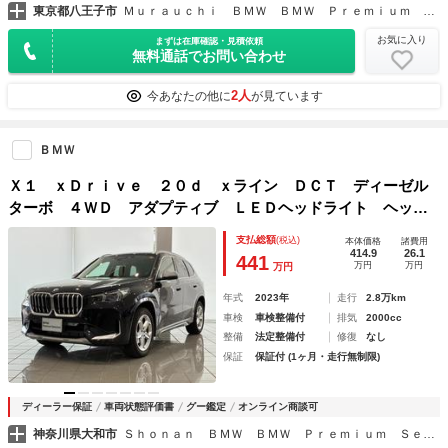
東京都八王子市
Ｍｕｒａｕｃｈｉ ＢＭＷ ＢＭＷ Ｐｒｅｍｉｕｍ Ｓｅｌｅｃｔｉｏｎ八王子
お気に入り
まずは在庫確認・見積依頼
無料通話でお問い合わせ
2人
今あなたの他に
が見ています
ＢＭＷ
Ｘ１ ｘＤｒｉｖｅ ２０ｄ ｘライン ＤＣＴ ディーゼル
ターボ ４ＷＤ アダプティブ ＬＥＤヘッドライト ヘッド
アップ ディスプレイ ダブルクラッチトランスミッション装
支払総額
(税込)
本体価格
諸費用
備ステップトロニック シートヒーター 運転席／助手席 車
414.9
26.1
441
万円
万円
万円
内カメラ
年式
2023年
走行
2.8万km
車検
車検整備付
排気
2000cc
整備
法定整備付
修復
なし
保証
保証付 (1ヶ月・走行無制限)
ディーラー保証
車両状態評価書
グー鑑定
オンライン商談可
神奈川県大和市
Ｓｈｏｎａｎ ＢＭＷ ＢＭＷ Ｐｒｅｍｉｕｍ Ｓｅｌｅｃｔｉｏｎ 大和