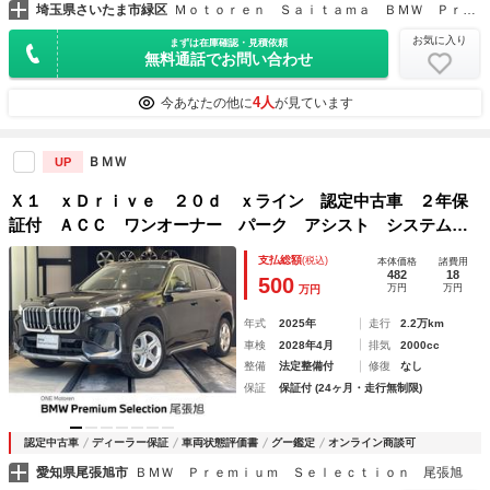
埼玉県さいたま市緑区
Ｍｏｔｏｒｅｎ Ｓａｉｔａｍａ ＢＭＷ Ｐｒｅｍｉｕｍ Ｓｅｌｅｃｔｉｏｎ 浦和美園
お気に入り
まずは在庫確認・見積依頼
無料通話でお問い合わせ
4人
今あなたの他に
が見ています
ＢＭＷ
UP
Ｘ１ ｘＤｒｉｖｅ ２０ｄ ｘライン 認定中古車 ２年保
証付 ＡＣＣ ワンオーナー パーク アシスト システム
プラス テクノロジーＰＫＧ ヘッドアップディスプレイ ド
支払総額
(税込)
本体価格
諸費用
ライビングアシストプロフェッショナル 純正１８インチＡ
482
18
500
万円
万円
万円
Ｗ
年式
2025年
走行
2.2万km
車検
2028年4月
排気
2000cc
整備
法定整備付
修復
なし
保証
保証付 (24ヶ月・走行無制限)
認定中古車
ディーラー保証
車両状態評価書
グー鑑定
オンライン商談可
愛知県尾張旭市
ＢＭＷ Ｐｒｅｍｉｕｍ Ｓｅｌｅｃｔｉｏｎ 尾張旭