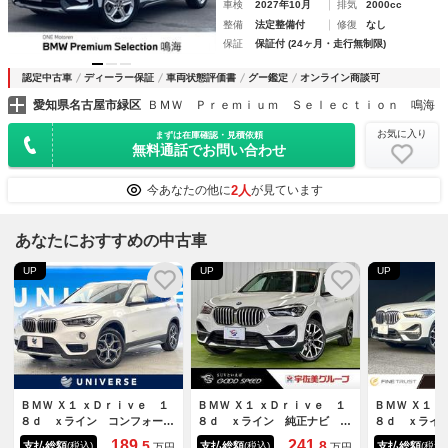
車検
2027年10月
排気
2000cc
整備
法定整備付
修復
なし
保証
保証付 (24ヶ月・走行無制限)
認定中古車
ディーラー保証
車両状態評価書
グー鑑定
オンライン商談可
愛知県名古屋市緑区
ＢＭＷ Ｐｒｅｍｉｕｍ Ｓｅｌｅｃｔｉｏｎ 鳴海
お気に入り
まずは在庫確認・見積依頼
無料通話でお問い合わせ
2人
今あなたの他に
が見ています
あなたにおすすめの中古車
UP
UP
UP
ＢＭＷ Ｘ１ ｘＤｒｉｖｅ １
ＢＭＷ Ｘ１ ｘＤｒｉｖｅ １
ＢＭＷ Ｘ１ 
８ｄ ｘライン コンフォート
８ｄ ｘライン 純正ナビ バ
８ｄ ｘライ
パッケージ パワーバックド
ックカメラ 電動リアゲート
ッケージ ハ
189.
241.
5
8
支払総額
支払総額
支払総額
(税込)
(税込)
(税込)
万円
万円