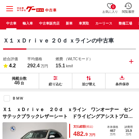
0
お気に入り
閲覧履歴
中古車
輸入車
中古車販売店
新車
車買取
カーリース
整備工場
Ｘ１ ｘＤｒｉｖｅ ２０ｄ ｘラインの中古車
総合評価
平均価格
燃費
（WLTCモード）
4.2
292.4
15.1
万円
km/l
掲載台数
46
台
絞り込む
並び替え
条件保存
ＢＭＷ
Ｘ１ ｘＤｒｉｖｅ ２０ｄ ｘライン ワンオーナー セン
サテックブラックレザーシート ドライビングアシストプロ
ヘッドアップディスプレイ シートヒーター 全方位カメラ
支払総額
(税込)
本体価格
諸費用
電動リアゲート ワイヤレスチャージ パーキングアシストプ
467
15.9
482.
9
万円
万円
万円
ラス