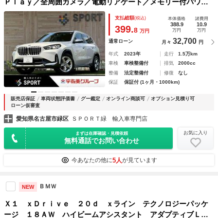
Ｐｌａｙ／全周囲カメラ／電動リアゲート／メモリー付パワー
シート／ブラインドスポットモニター／シートヒーター／アク
支払総額
(税込)
本体価格
諸費用
ティブクルーズコントロール／パーキングアシストプラス／ル
388.9
10.9
399.
8
万円
万円
万円
ーフレール
32,700
通常ローン
月々
円
年式
2023年
走行
1.5万km
車検
車検整備付
排気
2000cc
整備
法定整備付
修復
なし
保証
保証付 (1ヶ月・1000km)
販売店保証
車両状態評価書
グー鑑定
オンライン商談可
オプション見積り可
ローン仮審査
愛知県名古屋市緑区
ＳＰＯＲＴ緑 輸入車専門店
お気に入り
まずは在庫確認・見積依頼
無料通話でお問い合わせ
5人
今あなたの他に
が見ています
ＢＭＷ
NEW
Ｘ１ ｘＤｒｉｖｅ ２０ｄ ｘライン テクノロジーパッケ
ージ １８ＡＷ ハイビームアシスタント アダプティブＬＥ