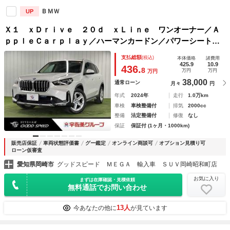
ＢＭＷ
UP
Ｘ１ ｘＤｒｉｖｅ ２０ｄ ｘＬｉｎｅ ワンオーナー／Ａ
ｐｐｌｅＣａｒｐｌａｙ／ハーマンカードン／パワーシート／
シートヒーター／黒革／オートホールド／ＡｎｄｒｏｉｄＡｕ
支払総額
(税込)
本体価格
諸費用
ｔｏ／オートエアコン／ブラインドアシスト／全周囲カメラ／
425.9
10.9
436.
8
万円
万円
万円
ＬＥＤヘッド
38,000
通常ローン
月々
円
年式
2024年
走行
1.0万km
車検
車検整備付
排気
2000cc
整備
法定整備付
修復
なし
保証
保証付 (1ヶ月・1000km)
販売店保証
車両状態評価書
グー鑑定
オンライン商談可
オプション見積り可
ローン仮審査
愛知県岡崎市
グッドスピード ＭＥＧＡ 輸入車 ＳＵＶ岡崎昭和町店
お気に入り
まずは在庫確認・見積依頼
無料通話でお問い合わせ
13人
今あなたの他に
が見ています