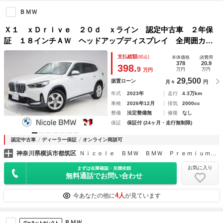
ＢＭＷ
Ｘ１ ｘＤｒｉｖｅ ２０ｄ ｘライン 認定中古車 ２年保
証 １８インチＡＷ ヘッドアップディスプレイ 全周囲カメ
ラ 前後センサー アダプティブＬＥＤ 衝突軽減 車線逸
支払総額
(税込)
本体価格
諸費用
脱 電動リヤゲート フロントシートヒーター ＵＳＢ コン
378
20.9
398.
9
万円
万円
万円
フォートアクセス
29,500
据置ローン
月々
円
年式
2023年
走行
4.3万km
車検
2026年12月
排気
2000cc
整備
法定整備無
修復
なし
保証
保証付 (24ヶ月・走行無制限)
認定中古車
ディーラー保証
オンライン商談可
神奈川県横浜市都筑区
Ｎｉｃｏｌｅ ＢＭＷ ＢＭＷ Ｐｒｅｍｉｕｍ Ｓｅｌｅｃｔｉｏｎ 横浜港北 ニコル・カーズ（同）
お気に入り
まずは在庫確認・見積依頼
無料通話でお問い合わせ
4人
今あなたの他に
が見ています
ＢＭＷ
グーネットセレクト