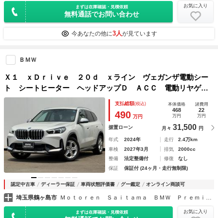
お気に入り
まずは在庫確認・見積依頼
無料通話でお問い合わせ
3人
今あなたの他に
が見ています
ＢＭＷ
Ｘ１ ｘＤｒｉｖｅ ２０ｄ ｘライン ヴェガンザ電動シー
ト シートヒーター ヘッドアップＤ ＡＣＣ 電動リヤゲー
ト １８インチＡＷ ヘッドアップＤ ＡＣＣ タッチパネル
支払総額
(税込)
本体価格
諸費用
ナビ 全周囲カメラ アップルカープレイ 電動リヤゲート
468
22
490
万円
万円
万円
ＥＴＣ 禁煙車
31,500
据置ローン
月々
円
年式
2024年
走行
2.4万km
車検
2027年3月
排気
2000cc
整備
法定整備付
修復
なし
保証
保証付 (24ヶ月・走行無制限)
認定中古車
ディーラー保証
車両状態評価書
グー鑑定
オンライン商談可
埼玉県鶴ヶ島市
Ｍｏｔｏｒｅｎ Ｓａｉｔａｍａ ＢＭＷ Ｐｒｅｍｉｕｍ Ｓｅｌｅｃｔｉｏｎ 鶴ヶ島
お気に入り
まずは在庫確認・見積依頼