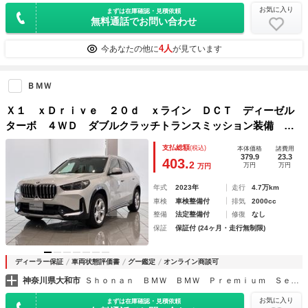
お気に入り
まずは在庫確認・見積依頼
無料通話でお問い合わせ
4人
今あなたの他に
が見ています
ＢＭＷ
Ｘ１ ｘＤｒｉｖｅ ２０ｄ ｘライン ＤＣＴ ディーゼル
ターボ ４ＷＤ ダブルクラッチトランスミッション装備 ア
ダプティブＬＥＤヘッドライト ヘッドアップディスプレイ
支払総額
(税込)
本体価格
諸費用
シートヒーター運転席／助手席 パークアシストシステムプラ
379.9
23.3
403.
2
万円
万円
万円
ス
年式
2023年
走行
4.7万km
車検
車検整備付
排気
2000cc
整備
法定整備付
修復
なし
保証
保証付 (24ヶ月・走行無制限)
ディーラー保証
車両状態評価書
グー鑑定
オンライン商談可
神奈川県大和市
Ｓｈｏｎａｎ ＢＭＷ ＢＭＷ Ｐｒｅｍｉｕｍ Ｓｅｌｅｃｔｉｏｎ 大和
お気に入り
まずは在庫確認・見積依頼