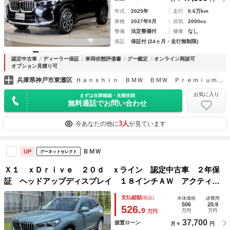
年式
2025年
走行
0.6万km
車検
2027年9月
排気
2000cc
整備
法定整備付
修復
なし
保証
保証付 (24ヶ月・走行無制限)
認定中古車
ディーラー保証
車両状態評価書
グー鑑定
オンライン商談可
オプション見積り可
兵庫県神戸市東灘区
Ｈａｎｓｈｉｎ ＢＭＷ ＢＭＷ ＰｒｅｍｉｕｍＳｅｌｅｃｔｉｏｎ 六甲アイランド
お気に入り
まずは在庫確認・見積依頼
無料通話でお問い合わせ
3人
今あなたの他に
が見ています
ＢＭＷ
UP
グーネットセレクト
Ｘ１ ｘＤｒｉｖｅ ２０ｄ ｘライン 認定中古車 ２年保
証 ヘッドアップディスプレイ １８インチＡＷ アクティブ
クルーズコントロール 全周囲カメラ アダプティブＬＥＤ
支払総額
(税込)
本体価格
諸費用
衝突軽減 車線逸脱 ＵＳＢ 電動リヤゲート フロントシイ
506
20.9
526.
9
万円
万円
万円
ートヒーター
37,700
据置ローン
月々
円