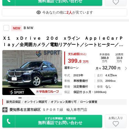
無料通話でお問い合わせ
2人
今あなたの他に
が見ています
ＢＭＷ
NEW
Ｘ１ ｘＤｒｉｖｅ ２０ｄ ｘライン ＡｐｐｌｅＣａｒＰ
ｌａｙ／全周囲カメラ／電動リアゲート／シートヒーター／メ
モリー付きパワーシート／ブラインドスポットモニター／アク
支払総額
(税込)
本体価格
諸費用
ティブクルーズコントロール／ワイヤレス充電／クリアランス
388.9
10.9
399.
8
万円
万円
万円
ソナー
32,700
通常ローン
月々
円
年式
2023年
走行
4.6万km
車検
車検整備付
排気
2000cc
整備
法定整備付
修復
なし
保証
保証付 (1ヶ月・1000km)
販売店保証
オンライン商談可
オプション見積り可
ローン仮審査
愛知県名古屋市緑区
ＳＰＯＲＴ緑 輸入車専門店
お気に入り
まずは在庫確認・見積依頼
無料通話でお問い合わせ