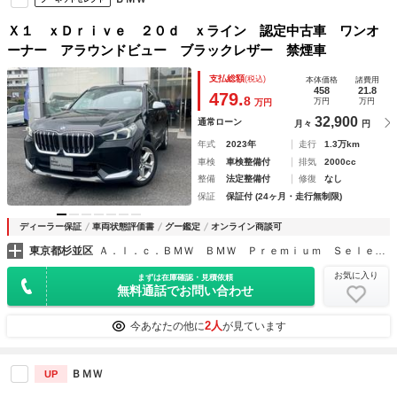
Ｘ１ ｘＤｒｉｖｅ ２０ｄ ｘライン 認定中古車 ワンオ
ーナー アラウンドビュー ブラックレザー 禁煙車
支払総額
(税込)
本体価格
諸費用
458
21.8
479.
8
万円
万円
万円
32,900
通常ローン
月々
円
年式
2023年
走行
1.3万km
車検
車検整備付
排気
2000cc
整備
法定整備付
修復
なし
保証
保証付 (24ヶ月・走行無制限)
ディーラー保証
車両状態評価書
グー鑑定
オンライン商談可
東京都杉並区
Ａ．ｌ．ｃ．ＢＭＷ ＢＭＷ Ｐｒｅｍｉｕｍ Ｓｅｌｅｃｔｉｏｎ 杉並
お気に入り
まずは在庫確認・見積依頼
無料通話でお問い合わせ
2人
今あなたの他に
が見ています
ＢＭＷ
UP