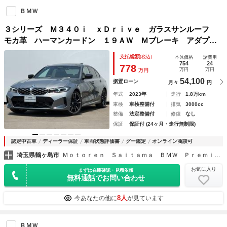
ＢＭＷ
３シリーズ Ｍ３４０ｉ ｘＤｒｉｖｅ ガラスサンルーフ
モカ革 ハーマンカードン １９ＡＷ Ｍブレーキ アダプテ
ィブサス パドルシフト ヘッドアップＤ ＡＣＣ タッチパ
支払総額
(税込)
本体価格
諸費用
ネルナビ フルセグＴＶ 全周囲カメラ 電動トランク 禁煙
754
24
778
万円
万円
万円
車
54,100
据置ローン
月々
円
年式
2023年
走行
1.8万km
車検
車検整備付
排気
3000cc
整備
法定整備付
修復
なし
保証
保証付 (24ヶ月・走行無制限)
認定中古車
ディーラー保証
車両状態評価書
グー鑑定
オンライン商談可
埼玉県鶴ヶ島市
Ｍｏｔｏｒｅｎ Ｓａｉｔａｍａ ＢＭＷ Ｐｒｅｍｉｕｍ Ｓｅｌｅｃｔｉｏｎ 鶴ヶ島
お気に入り
まずは在庫確認・見積依頼
無料通話でお問い合わせ
8人
今あなたの他に
が見ています
ＢＭＷ