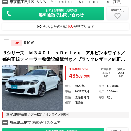
東京都江戸川区
ＢＭＷ Ｐｒｅｍｉｕｍ Ｓｅｌｅｃｔｉｏｎ 江戸川
お気に入り
まずは在庫確認・見積依頼
無料通話でお問い合わせ
9人
今あなたの他に
が見ています
ＢＭＷ
UP
３シリーズ Ｍ３４０ｉ ｘＤｒｉｖｅ アルピンホワイト／
都内正規ディーラー整備記録簿付き／ブラックレザー／純正１
９インチアルミ／３６０°ビュー／前後純正ドラレコ／スパーグ
支払総額
(税込)
本体価格
諸費用
プラグ／前後ブレーキパッド／前後ブレーキディスク取替済み
415.7
20.1
435.
8
万円
万円
万円
／禁煙車
年式
2020年
走行
5.0万km
車検
2027年8月
排気
3000cc
整備
法定整備付
修復
なし
保証
保証無
車両状態評価書
グー鑑定
オンライン商談可
埼玉県上尾市
株式会社スクエア
お気に入り