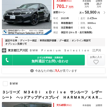
支払総額
(税込)
本体価格
諸費用
ィスプレイ ハンズオフアシスト シートヒーター Ｃａｒｐ
678
23.7
701.
7
万円
万円
万円
ｌａｙ 地デジ
58,900
据置ローン
月々
円
年式
2023年
走行
2.4万km
車検
車検整備付
排気
3000cc
整備
法定整備付
修復
なし
保証
保証付 (24ヶ月・走行無制限)
認定中古車
ディーラー保証
車両状態評価書
グー鑑定
オンライン商談可
オプション見積り可
東京都江戸川区
ＢＭＷ Ｐｒｅｍｉｕｍ Ｓｅｌｅｃｔｉｏｎ 江戸川
お気に入り
まずは在庫確認・見積依頼
無料通話でお問い合わせ
9人
今あなたの他に
が見ています
ＢＭＷ
３シリーズ Ｍ３４０ｉ ｘＤｒｉｖｅ サンルーフ レザー
シート ヘッドアップディスプレイ ＨＡＲＭＡＮ／ＫＡＲＤ
ＯＮ 地デジチューナー １９インチ ワイヤレス充電器 オ
支払総額
(税込)
本体価格
諸費用