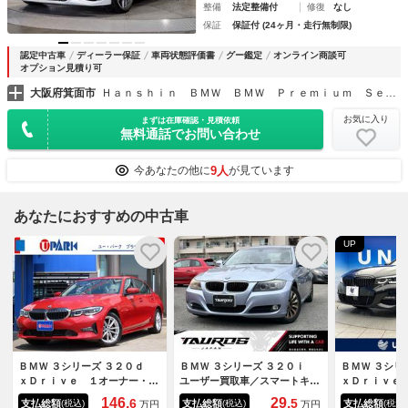
整備
法定整備付
修復
なし
保証
保証付 (24ヶ月・走行無制限)
認定中古車
ディーラー保証
車両状態評価書
グー鑑定
オンライン商談可
オプション見積り可
大阪府箕面市
Ｈａｎｓｈｉｎ ＢＭＷ ＢＭＷ Ｐｒｅｍｉｕｍ Ｓｅｌｅｃｔｉｏｎ 箕面
お気に入り
まずは在庫確認・見積依頼
無料通話でお問い合わせ
9人
今あなたの他に
が見ています
あなたにおすすめの中古車
UP
ＢＭＷ ３シリーズ ３２０ｄ
ＢＭＷ ３シリーズ ３２０ｉ
ＢＭＷ ３シ
ｘＤｒｉｖｅ １オーナー・プ
ユーザー買取車／スマートキー
ｘＤｒｉｖｅ
ラスパッケージ・ＡＣＣ・純正
プッシュスタート／パワステ／
期モデル サ
146.
29.
6
5
支払総額
支払総額
支払総額
(税込)
(税込)
(税込)
万円
万円