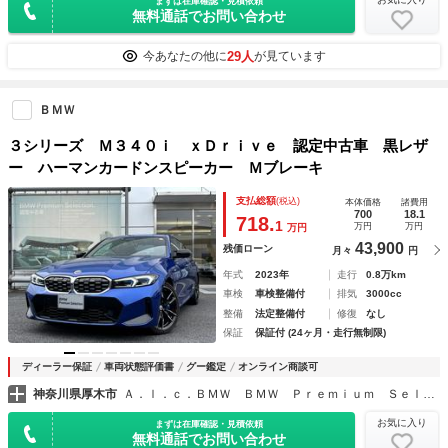
まずは在庫確認・見積依頼
無料通話でお問い合わせ
29人
今あなたの他に
が見ています
ＢＭＷ
３シリーズ Ｍ３４０ｉ ｘＤｒｉｖｅ 認定中古車 黒レザ
ー ハーマンカードンスピーカー Ｍブレーキ
支払総額
(税込)
本体価格
諸費用
700
18.1
718.
1
万円
万円
万円
43,900
残価ローン
月々
円
年式
2023年
走行
0.8万km
車検
車検整備付
排気
3000cc
整備
法定整備付
修復
なし
保証
保証付 (24ヶ月・走行無制限)
ディーラー保証
車両状態評価書
グー鑑定
オンライン商談可
神奈川県厚木市
Ａ．ｌ．ｃ．ＢＭＷ ＢＭＷ Ｐｒｅｍｉｕｍ Ｓｅｌｅｃｔｉｏｎ 厚木
お気に入り
まずは在庫確認・見積依頼
無料通話でお問い合わせ