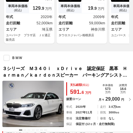
ＨＤＤナビ・バックカメラ・Ｃ
パワーウィンドウ／本革シート
ーパッケージ
ａｒＰｌａｙ・ドライビングア
／電動シート／純正ナビ／ＥＴ
ズコントロー
車両本体価格
車両本体価格
車両本体価格
129.
19.
9
9
万円
万円
シスト・コンフォートアクセ
Ｃ／純正１６アルミ／オートエ
ト クリアラ
(税込)
(税込)
(税込)
ス・ＬＥＤライト・純正１７イ
アコンクーラー／シートヒータ
パワーシート
年式
2020年
年式
2009年
年式
ンチＡＷ・コーナーセンサー・
ー／
ター 純正ナ
走行距離
52,000km
走行距離
59,000km
走行距離
ＥＴＣ
ラ 電動リア
エリア
埼玉県
エリア
神奈川県
エリア
ユーパーク プラザ店 ＪＵ適正
タウロスジャパン相模原店
ユニバース 堺
販売店
ＢＭＷ
３シリーズ Ｍ３４０ｉ ｘＤｒｉｖｅ 認定保証 黒革 Ｈ
ａｒｍａｎ／ｋａｒｄｏｎスピーカー パーキングアシストプ
ラス シートヒーター 純正ナビ 全周囲カメラ Ｂｌｕｅｔ
支払総額
(税込)
本体価格
諸費用
ｏｏｔｈ 純正１９ＡＷ ＡＣＣ ヘッドアップＤ 衝突被害
573
18.6
591.
6
万円
万円
万円
軽減ブレーキ
29,000
据置ローン
月々
円
年式
2020年
走行
3.0万km
車検
2027年11月
排気
3000cc
整備
法定整備付
修復
なし
保証
保証付 (12ヶ月・走行無制限)