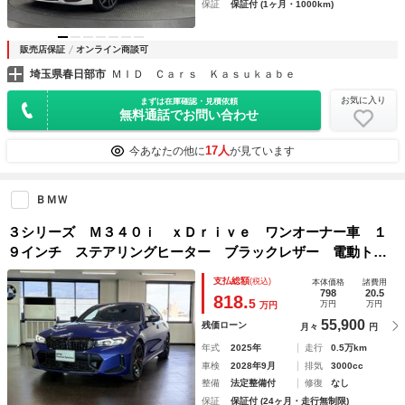
保証
保証付 (1ヶ月・1000km)
販売店保証
オンライン商談可
埼玉県春日部市
ＭＩＤ Ｃａｒｓ Ｋａｓｕｋａｂｅ
お気に入り
まずは在庫確認・見積依頼
無料通話でお問い合わせ
17人
今あなたの他に
が見ています
ＢＭＷ
３シリーズ Ｍ３４０ｉ ｘＤｒｉｖｅ ワンオーナー車 １
９インチ ステアリングヒーター ブラックレザー 電動トラ
ンクゲート ハーマンカードンスピーカー
支払総額
(税込)
本体価格
諸費用
798
20.5
818.
5
万円
万円
万円
55,900
残価ローン
月々
円
年式
2025年
走行
0.5万km
車検
2028年9月
排気
3000cc
整備
法定整備付
修復
なし
保証
保証付 (24ヶ月・走行無制限)