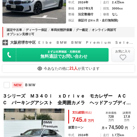
年式
2024年
走行
2.4万km
車検
2027年3月
排気
3000cc
整備
法定整備付
修復
なし
保証
保証付 (24ヶ月・走行無制限)
認定中古車
ディーラー保証
車両状態評価書
グー鑑定
オンライン商談可
オプション見積り可
大阪府堺市中区
Ｅｌｂｅ ＢＭＷ ＢＭＷ Ｐｒｅｍｉｕｍ Ｓｅｌｅｃｔｉｏｎ 堺
お気に入り
まずは在庫確認・見積依頼
無料通話でお問い合わせ
21人
今あなたの他に
が見ています
ＢＭＷ
NEW
３シリーズ Ｍ３４０ｉ ｘＤｒｉｖｅ モカレザー ＡＣ
Ｃ パーキングアシスト 全周囲カメラ ヘッドアップディス
プレイ ハンズオフアシスト機能 １９インチＡＷ 全国２年
支払総額
(税込)
本体価格
諸費用
保証
728
17.8
745.
8
万円
万円
万円
74,500
据置ローン
月々
円
年式
2024年
走行
1.7万km