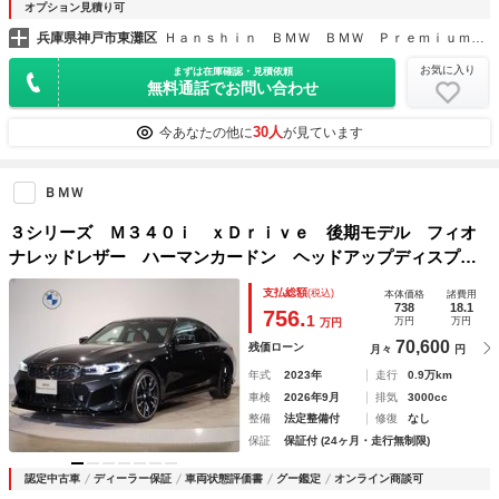
オプション見積り可
兵庫県神戸市東灘区
Ｈａｎｓｈｉｎ ＢＭＷ ＢＭＷ ＰｒｅｍｉｕｍＳｅｌｅｃｔｉｏｎ 六甲アイランド
お気に入り
まずは在庫確認・見積依頼
無料通話でお問い合わせ
30人
今あなたの他に
が見ています
ＢＭＷ
３シリーズ Ｍ３４０ｉ ｘＤｒｉｖｅ 後期モデル フィオ
ナレッドレザー ハーマンカードン ヘッドアップディスプレ
イ 全周囲カメラ ブラックグリル Ｍブレーキ 純正１９Ａ
支払総額
(税込)
本体価格
諸費用
Ｗ 社外フロントスポイラー／リアスポイラー／リアアンダー
738
18.1
756.
1
万円
万円
万円
ガーニッシュ
70,600
残価ローン
月々
円
年式
2023年
走行
0.9万km
車検
2026年9月
排気
3000cc
整備
法定整備付
修復
なし
保証
保証付 (24ヶ月・走行無制限)
認定中古車
ディーラー保証
車両状態評価書
グー鑑定
オンライン商談可