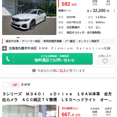
ートトランク パーキングアシスト リバースアシスト レー
578
14
592
万円
万円
万円
ザーライト
32,200
残価ローン
月々
円
年式
2020年
走行
1.6万km
車検
2027年12月
排気
3000cc
整備
法定整備付
修復
なし
保証
保証付 (12ヶ月・走行無制限)
認定中古車
ディーラー保証
車両状態評価書
グー鑑定
オンライン商談可
北海道札幌市中央区
ＢＭＷ Ｐｒｅｍｉｕｍ Ｓｅｌｅｃｔｉｏｎ札幌 国際興業株式会社
お気に入り
まずは在庫確認・見積依頼
無料通話でお問い合わせ
11人
今あなたの他に
が見ています
ＢＭＷ
UP
３シリーズ Ｍ３４０ｉ ｘＤｒｉｖｅ １９ＡＷ本革 全方
位カメラ ＡＣＣ純正ＴＶ禁煙 ＬＥＤヘッドライト オート
ハイビーム 電動シート・ゲート アップルカープレイ ワイ
支払総額
(税込)
本体価格
諸費用
ヤレスチャージ
648
19.4
667.
4
万円
万円
万円