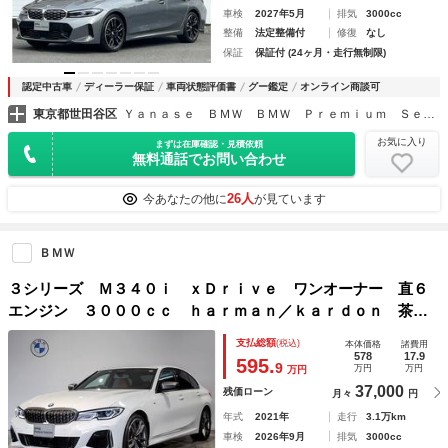
車検
2027年5月
排気
3000cc
整備
法定整備付
修復
なし
保証
保証付 (24ヶ月・走行無制限)
認定中古車
ディーラー保証
車両状態評価書
グー鑑定
オンライン商談可
東京都世田谷区
Ｙａｎａｓｅ ＢＭＷ ＢＭＷ Ｐｒｅｍｉｕｍ Ｓｅｌｅｃｔｉｏｎ 田園調布
お気に入り
まずは在庫確認・見積依頼
無料通話でお問い合わせ
26人
今あなたの他に
が見ています
ＢＭＷ
３シリーズ Ｍ３４０ｉ ｘＤｒｉｖｅ ワンオーナー 直６
エンジン ３０００ｃｃ ｈａｒｍａｎ／ｋａｒｄｏｎ 茶
革 ヘッドアップディスプレイ 地デジＴＶ 全周囲カメラ
支払総額
(税込)
本体価格
諸費用
シートヒーター 電動シート 電動トランク 純正１９ＡＷ
578
17.9
595.
9
万円
万円
万円
障害物センサー
37,000
残価ローン
月々
円
年式
2021年
走行
3.1万km
車検
2026年9月
排気
3000cc