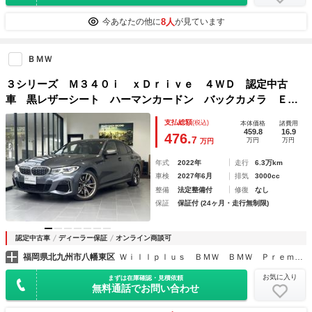
8人
今あなたの他に
が見ています
ＢＭＷ
３シリーズ Ｍ３４０ｉ ｘＤｒｉｖｅ ４ＷＤ 認定中古
車 黒レザーシート ハーマンカードン バックカメラ ＥＴ
Ｃ Ｂｌｕｅｔｏｏｔｈ ＡｐｐｌｅＣａｒＰｌａｙドライブ
支払総額
(税込)
本体価格
諸費用
レコーダー ＥＴＣ クリアランスソナー オートクルーズコ
459.8
16.9
476.
7
万円
万円
万円
ントロール
年式
2022年
走行
6.3万km
車検
2027年6月
排気
3000cc
整備
法定整備付
修復
なし
保証
保証付 (24ヶ月・走行無制限)
認定中古車
ディーラー保証
オンライン商談可
福岡県北九州市八幡東区
Ｗｉｌｌｐｌｕｓ ＢＭＷ ＢＭＷ Ｐｒｅｍｉｕｍ Ｓｅｌｅｃｔｉｏｎ 八幡
お気に入り
まずは在庫確認・見積依頼
無料通話でお問い合わせ