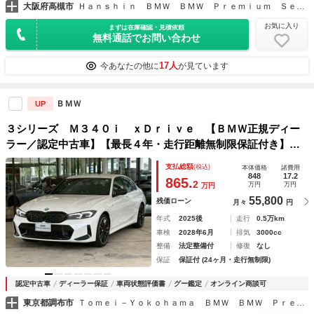
大阪府高槻市
Ｈａｎｓｈｉｎ ＢＭＷ ＢＭＷ Ｐｒｅｍｉｕｍ Ｓｅｌｅｃｔｉｏｎ 高槻
お気に入り
まずは在庫確認・見積依頼
無料通話でお問い合わせ
17人
今あなたの他に
が見ています
ＢＭＷ
UP
３シリーズ Ｍ３４０ｉ ｘＤｒｉｖｅ 【ＢＭＷ正規ディー
ラー／認定中古車】【最長４年・走行距離無制限保証付き】２
ｎｄＬＣＩ／禁煙車／ワンオーナー／弊社下取車／Ｈａｒｍａ
支払総額
(税込)
本体価格
諸費用
ｎＫａｒｄｏｎ／Ｍスポーツサスペンション／デジタルインナ
848
17.2
865.
2
万円
万円
万円
ーミラー
55,800
残価ローン
月々
円
年式
2025後
走行
0.5万km
車検
2028年6月
排気
3000cc
整備
法定整備付
修復
なし
保証
保証付 (24ヶ月・走行無制限)
認定中古車
ディーラー保証
車両状態評価書
グー鑑定
オンライン商談可
東京都調布市
Ｔｏｍｅｉ－Ｙｏｋｏｈａｍａ ＢＭＷ ＢＭＷ Ｐｒｅｍｉｕｍ Ｓｅｌｅｃｔｉｏｎ 調布