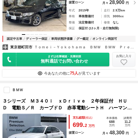
28,900
据置ローン
月々
円
年式
2019年
走行
2.9万km
車検
車検整備付
排気
3000cc
整備
法定整備付
修復
なし
保証
保証付 (12ヶ月・走行無制限)
認定中古車
ディーラー保証
車両状態評価書
グー鑑定
オンライン商談可
東京都町田市
Ｔｏｍｅｉ－Ｙｏｋｏｈａｍａ ＢＭＷ ＢＭＷ Ｐｒｅｍｉｕｍ Ｓｅｌｅｃｔｉｏｎ 東名横浜
お気に入り
まずは在庫確認・見積依頼
無料通話でお問い合わせ
75人
今あなたの他に
が見ています
ＢＭＷ
３シリーズ Ｍ３４０ｉ ｘＤｒｉｖｅ ２年保証付 ＨＵ
Ｄ 電動Ｓ／Ｒ カーブドＤ 赤革電動シートＨ ハーマン
Ｋ Ｍブレーキ 全方位カメラ プライバシーＧ ウッドＰ
支払総額
(税込)
本体価格
諸費用
電動トランク ドラレコ前後 １９ＡＷ 弊社下取り車 ワン
688
11.2
699.
2
万円
万円
万円
オーナー認定中古車
48,300
据置ローン
月々
円