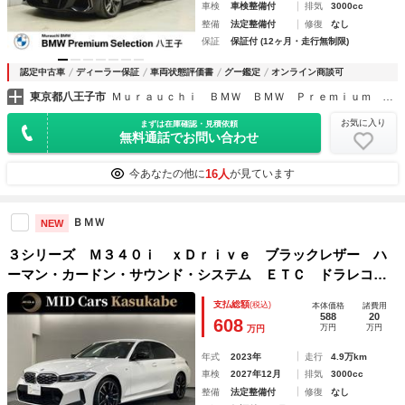
車検
車検整備付
排気
3000cc
整備
法定整備付
修復
なし
保証
保証付 (12ヶ月・走行無制限)
認定中古車
ディーラー保証
車両状態評価書
グー鑑定
オンライン商談可
東京都八王子市
Ｍｕｒａｕｃｈｉ ＢＭＷ ＢＭＷ Ｐｒｅｍｉｕｍ Ｓｅｌｅｃｔｉｏｎ八王子
お気に入り
まずは在庫確認・見積依頼
無料通話でお問い合わせ
16人
今あなたの他に
が見ています
ＢＭＷ
NEW
３シリーズ Ｍ３４０ｉ ｘＤｒｉｖｅ ブラックレザー ハ
ーマン・カードン・サウンド・システム ＥＴＣ ドラレコ
ＭＴモード ディスプレイオーディオ 全周囲カメラ シート
支払総額
(税込)
本体価格
諸費用
ヒーター パワーシート Ｗエアコン１９インチＡＷ ＬＥＤ
588
20
608
万円
万円
万円
ヘッドライト
年式
2023年
走行
4.9万km
車検
2027年12月
排気
3000cc
整備
法定整備付
修復
なし