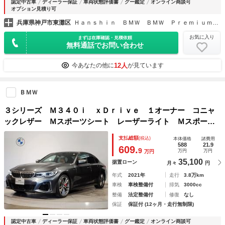
認定中古車
ディーラー保証
車両状態評価書
グー鑑定
オンライン商談可
オプション見積り可
兵庫県神戸市東灘区
Ｈａｎｓｈｉｎ ＢＭＷ ＢＭＷ ＰｒｅｍｉｕｍＳｅｌｅｃｔｉｏｎ 六甲アイランド
お気に入り
まずは在庫確認・見積依頼
無料通話でお問い合わせ
12人
今あなたの他に
が見ています
ＢＭＷ
３シリーズ Ｍ３４０ｉ ｘＤｒｉｖｅ １オーナー コニャ
ックレザー Ｍスポーツシート レーザーライト Ｍスポーツ
ブレーキ パーキングアシストプラス オートトランク ヘッ
支払総額
(税込)
本体価格
諸費用
ドアップＤ アクティブクルーズＣ フルセグ地デジ １９イ
588
21.9
609.
9
万円
万円
万円
ンチＡＷ
35,100
据置ローン
月々
円
年式
2021年
走行
3.8万km
車検
車検整備付
排気
3000cc
整備
法定整備付
修復
なし
保証
保証付 (12ヶ月・走行無制限)
認定中古車
ディーラー保証
車両状態評価書
グー鑑定
オンライン商談可