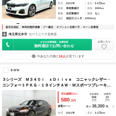
年式
2021年
走行
5.6万km
車検
車検整備付
排気
3000cc
整備
法定整備付
修復
なし
保証
保証付 (1ヶ月・1000km)
販売店保証
車両状態評価書
グー鑑定
オプション見積り可
ローン仮審査
埼玉県北本市
カーミニーク北本店
お気に入り
まずは在庫確認・見積依頼
無料通話でお問い合わせ
14人
今あなたの他に
が見ています
ＢＭＷ
３シリーズ Ｍ３４０ｉ ｘＤｒｉｖｅ コニャックレザー・
コンフォートＰＫＧ・１９インチＡＷ・Ｍスポーツブレーキ・
Ａｐｐｌｅカープレイ・ｈａｒｍａｎ／ｋａｒｄｏｎ
支払総額
(税込)
本体価格
諸費用
558
22
580
万円
万円
万円
36,300
据置ローン
月々
円
年式
2021年
走行
3.2万km