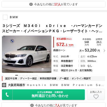
17人
今あなたの他に
が見ています
ＢＭＷ
３シリーズ Ｍ３４０ｉ ｘＤｒｉｖｅ ・ハーマンカードン
スピーカー・イノベーションＰＫＧ・レーザーライト・ヘッド
アップディスプレイ・ジェスチャーコントロール・コニャック
支払総額
(税込)
本体価格
諸費用
レザーシート・地デジ・シートヒーター・ワイヤレスチャー
548
24.1
572.
1
万円
万円
万円
ジ・全周囲カメラ
53,200
残価ローン
月々
円
年式
2021年
走行
4.0万km
車検
車検整備付
排気
3000cc
整備
法定整備付
修復
なし
保証
保証付 (24ヶ月・走行無制限)
認定中古車
ディーラー保証
車両状態評価書
グー鑑定
オンライン商談可
大阪府高槻市
Ｈａｎｓｈｉｎ ＢＭＷ ＢＭＷ Ｐｒｅｍｉｕｍ Ｓｅｌｅｃｔｉｏｎ 高槻
お気に入り
まずは在庫確認・見積依頼
無料通話でお問い合わせ
7人
今あなたの他に
が見ています