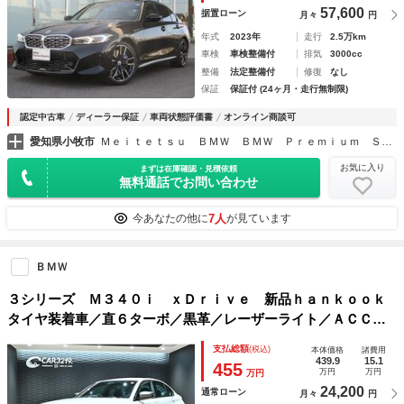
57,600
据置ローン
月々
円
年式
2023年
走行
2.5万km
車検
車検整備付
排気
3000cc
整備
法定整備付
修復
なし
保証
保証付 (24ヶ月・走行無制限)
認定中古車
ディーラー保証
車両状態評価書
オンライン商談可
愛知県小牧市
Ｍｅｉｔｅｔｓｕ ＢＭＷ ＢＭＷ Ｐｒｅｍｉｕｍ Ｓｅｌｅｃｔｉｏｎ小牧
お気に入り
まずは在庫確認・見積依頼
無料通話でお問い合わせ
7人
今あなたの他に
が見ています
ＢＭＷ
３シリーズ Ｍ３４０ｉ ｘＤｒｉｖｅ 新品ｈａｎｋｏｏｋ
タイヤ装着車／直６ターボ／黒革／レーザーライト／ＡＣＣ／
ＨＵＤ／ハーマンカードン／ｃａｒｐｌａｙ／ナビ／全周囲カ
支払総額
(税込)
本体価格
諸費用
メラ／フルセグ／アダプティブＭサス／シートヒーター／ワイ
439.9
15.1
455
万円
万円
万円
ヤレスチャージ
24,200
通常ローン
月々
円