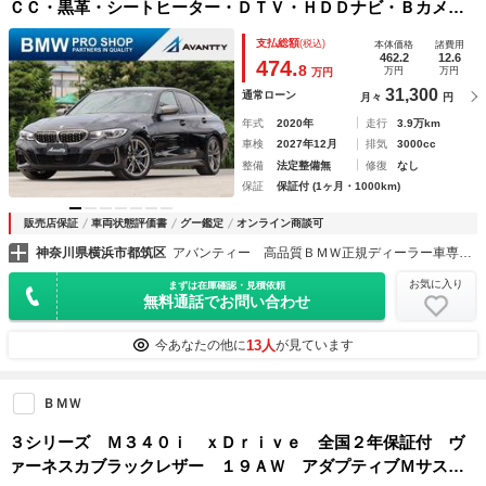
ＣＣ・黒革・シートヒーター・ＤＴＶ・ＨＤＤナビ・Ｂカメ
ラ・レーザーライト・１９インチＡＷ・ＰＤＣ・パドルシフ
支払総額
(税込)
本体価格
諸費用
ト・ＨａｒｍａｎＫａｒｄｏｎサラウンド・アダプティブＭサ
462.2
12.6
474.
8
万円
万円
万円
スペンション
31,300
通常ローン
月々
円
年式
2020年
走行
3.9万km
車検
2027年12月
排気
3000cc
整備
法定整備無
修復
なし
保証
保証付 (1ヶ月・1000km)
販売店保証
車両状態評価書
グー鑑定
オンライン商談可
神奈川県横浜市都筑区
アバンティー 高品質ＢＭＷ正規ディーラー車専門店
お気に入り
まずは在庫確認・見積依頼
無料通話でお問い合わせ
13人
今あなたの他に
が見ています
ＢＭＷ
３シリーズ Ｍ３４０ｉ ｘＤｒｉｖｅ 全国２年保証付 ヴ
ァーネスカブラックレザー １９ＡＷ アダプティブＭサスペ