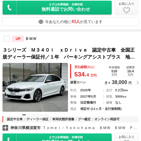
お気に入り
まずは在庫確認・見積依頼
無料通話でお問い合わせ
43人
今あなたの他に
が見ています
ＢＭＷ
UP
３シリーズ Ｍ３４０ｉ ｘＤｒｉｖｅ 認定中古車 全国正
規ディーラー保証付／１年 パーキングアシストプラス 地デ
ジ ヘッドアップディスプレイ 禁煙 ブラックヴァーネスカ
支払総額
(税込)
本体価格
諸費用
レザー レーザーＬＥＤヘッドライト 全周囲ＰＤＣ トップ
518
16.4
534.
4
万円
万円
万円
ビューカメラ
38,000
据置ローン
月々
円
年式
2020年
走行
5.2万km
車検
2027年5月
排気
3000cc
整備
法定整備付
修復
なし
保証
保証付 (12ヶ月・走行無制限)
認定中古車
ディーラー保証
車両状態評価書
グー鑑定
オンライン商談可
神奈川県横須賀市
Ｔｏｍｅｉ－Ｙｏｋｏｈａｍａ ＢＭＷ ＢＭＷ Ｐｒｅｍｉｕｍ Ｓｅｌｅｃｔｉｏｎ 横須賀
お気に入り
まずは在庫確認・見積依頼