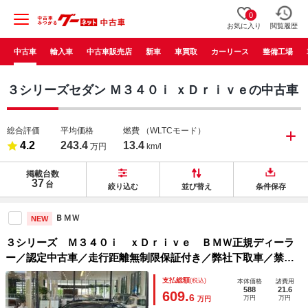
0
お気に入り
閲覧履歴
中古車
輸入車
中古車販売店
新車
車買取
カーリース
整備工場
３シリーズセダン Ｍ３４０ｉ ｘＤｒｉｖｅの中古車
総合評価
平均価格
燃費
（WLTCモード）
4.2
243.4
13.4
万円
km/l
掲載台数
37
台
絞り込む
並び替え
条件保存
ＢＭＷ
NEW
３シリーズ Ｍ３４０ｉ ｘＤｒｉｖｅ ＢＭＷ正規ディーラ
ー／認定中古車／走行距離無制限保証付き／弊社下取車／禁煙
／ｈａｍａｎ．ｋａｒｄｏｎ／トップビュー／ジェスチャーコ
支払総額
(税込)
本体価格
諸費用
ントロール／黒革／ヘッドアップディスプレイ／１９ＡＷ／フ
588
21.6
609.
6
万円
万円
万円
ルセグ