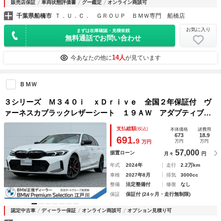
販売店保証
車両状態評価書
グー鑑定
オンライン商談可
千葉県船橋市
Ｔ．Ｕ．Ｃ． ＧＲＯＵＰ ＢＭＷ専門 船橋店
お気に入り
まずは在庫確認・見積依頼
無料通話でお問い合わせ
14人
今あなたの他に
が見ています
ＢＭＷ
３シリーズ Ｍ３４０ｉ ｘＤｒｉｖｅ 全国２年保証付 ヴ
ァーネスカブラックレザーシート １９ＡＷ アダプティブＭ
サスペンション ＡＣＣ ハンズオフアシスト シートヒータ
支払総額
(税込)
本体価格
諸費用
ー 地デジＴＶ ｈａｒｍａｎ／ｋａｒｄｏｎ ＡｐｐｌｅＣ
673
18.9
691.
9
万円
万円
万円
ａｒＰｌａｙ
57,000
据置ローン
月々
円
年式
2024年
走行
2.2万km
車検
2027年8月
排気
3000cc
整備
法定整備付
修復
なし
保証
保証付 (24ヶ月・走行無制限)
認定中古車
ディーラー保証
オンライン商談可
オプション見積り可