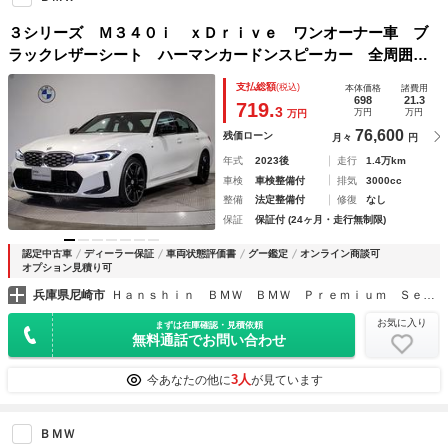
３シリーズ Ｍ３４０ｉ ｘＤｒｉｖｅ ワンオーナー車 ブ
ラックレザーシート ハーマンカードンスピーカー 全周囲カ
メラ シートヒーター フルセグＴＶ カーブドディスプレ
支払総額
(税込)
本体価格
諸費用
イ ヘッドアップディスプレイ アンビエントライト １９イ
698
21.3
719.
3
万円
万円
万円
ンチＡＷホイール
76,600
残価ローン
月々
円
年式
2023後
走行
1.4万km
車検
車検整備付
排気
3000cc
整備
法定整備付
修復
なし
保証
保証付 (24ヶ月・走行無制限)
認定中古車
ディーラー保証
車両状態評価書
グー鑑定
オンライン商談可
オプション見積り可
兵庫県尼崎市
Ｈａｎｓｈｉｎ ＢＭＷ ＢＭＷ Ｐｒｅｍｉｕｍ Ｓｅｌｅｃｔｉｏｎ 尼崎
お気に入り
まずは在庫確認・見積依頼
無料通話でお問い合わせ
3人
今あなたの他に
が見ています
ＢＭＷ