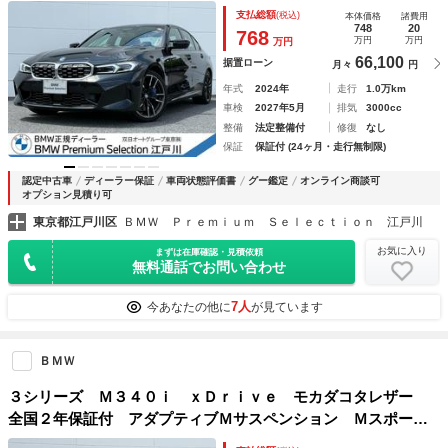
ンション Ｍスポーツブレーキ シートヒーター ｈａｒｍａ
支払総額
(税込)
本体価格
諸費用
ｎ／ｋａｒｄｏｎ音響 地デジＴＶ ＡｐｐｌｅＣａｒＰｌａ
748
20
768
万円
万円
万円
ｙ
66,100
据置ローン
月々
円
年式
2024年
走行
1.0万km
車検
2027年5月
排気
3000cc
整備
法定整備付
修復
なし
保証
保証付 (24ヶ月・走行無制限)
認定中古車
ディーラー保証
車両状態評価書
グー鑑定
オンライン商談可
オプション見積り可
東京都江戸川区
ＢＭＷ Ｐｒｅｍｉｕｍ Ｓｅｌｅｃｔｉｏｎ 江戸川
お気に入り
まずは在庫確認・見積依頼
無料通話でお問い合わせ
7人
今あなたの他に
が見ています
ＢＭＷ
３シリーズ Ｍ３４０ｉ ｘＤｒｉｖｅ モカダコタレザー
全国２年保証付 アダプティブＭサスペンション Ｍスポーツ
ブレーキ ｈａｒｍａｎ／ｋａｒｄｏｎ音響 ヘッドアップデ