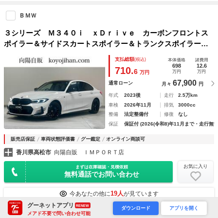
ＢＭＷ
３シリーズ Ｍ３４０ｉ ｘＤｒｉｖｅ カーボンフロントス
ポイラー＆サイドスカートスポイラー＆トランクスポイラー
ＲＥＳ製マフラー 社外テールライト ブラックキドニーグリ
支払総額
(税込)
本体価格
諸費用
ル ハーマンカードン
698
12.6
710.
6
万円
万円
万円
67,900
通常ローン
月々
円
年式
2023後
走行
2.5万km
車検
2026年11月
排気
3000cc
整備
法定整備付
修復
なし
保証
保証付 (2026(令和8)年11月まで・走行無制
販売店保証
車両状態評価書
グー鑑定
オンライン商談可
香川県高松市
向陽自販 ＩＭＰＯＲＴ店
お気に入り
まずは在庫確認・見積依頼
無料通話でお問い合わせ
19人
今あなたの他に
が見ています
グーネットアプリ
RENEW
ダウンロード
アプリを開く
メアド不要で問い合わせ可能