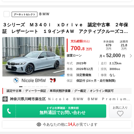
ＢＭＷ
グーネットセレクト
３シリーズ Ｍ３４０ｉ ｘＤｒｉｖｅ 認定中古車 ２年保
証 レザーシート １９インチＡＷ アクティブクルーズコン
トロール パドルシフト Ｈａｒｍａｎ／Ｋａｒｄｏｎ ヘッ
支払総額
(税込)
本体価格
諸費用
ドアップディスプレイ 全周囲カメラ 前後センサー 衝突軽
679
21.8
700.
8
万円
万円
万円
減 車線逸脱
52,000
据置ローン
月々
円
年式
2023年
走行
2.1万km
車検
2026年12月
排気
3000cc
整備
法定整備無
修復
なし
保証
保証付 (24ヶ月・走行無制限)
認定中古車
ディーラー保証
車両状態評価書
グー鑑定
オンライン商談可
神奈川県川崎市麻生区
Ｎｉｃｏｌｅ ＢＭＷ ＢＭＷ Ｐｒｅｍｉｕｍ Ｓｅｌｅｃｔｉｏｎ 新百合ヶ丘
お気に入り
まずは在庫確認・見積依頼
無料通話でお問い合わせ
14人
今あなたの他に
が見ています