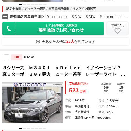
認定中古車
ディーラー保証
車両状態評価書
オンライン商談可
愛知県名古屋市中川区
Ｙａｎａｓｅ ＢＭＷ ＢＭＷ Ｐｒｅｍｉｕｍ Ｓｅｌｅｃｔｉｏｎ 中川
お気に入り
まずは在庫確認・見積依頼
無料通話でお問い合わせ
23人
今あなたの他に
が見ています
ＢＭＷ
UP
３シリーズ Ｍ３４０ｉ ｘＤｒｉｖｅ イノベーションＰ
直６ターボ ３８７馬力 ヒーター茶革 レーザーライト 渋
滞ハンズオフ 追ＡＣＣ ＨＵＤ ハーマンカードン アップ
支払総額
(税込)
本体価格
諸費用
ルカープレイ タッチ画面ナビＴＶ ３６０度カメラ 可変Ｍ
508
15
523
万円
万円
万円
サス ２年保証
年式
2019年
走行
3.3万km
車検
車検整備付
排気
3000cc
整備
法定整備付
修復
なし
保証
保証付 (24ヶ月・50000km)