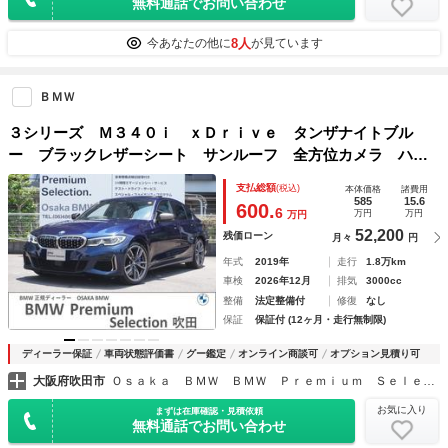
無料通話でお問い合わせ
8人
今あなたの他に
が見ています
ＢＭＷ
３シリーズ Ｍ３４０ｉ ｘＤｒｉｖｅ タンザナイトブル
ー ブラックレザーシート サンルーフ 全方位カメラ ハー
マンカードン 純正１９インチＡＷ ワイヤレスチャージ ヘ
支払総額
(税込)
本体価格
諸費用
ッドアップディスプレイ レーザーライト 純正フルセグＴ
585
15.6
600.
6
万円
万円
万円
Ｖ シートヒーター
52,200
残価ローン
月々
円
年式
2019年
走行
1.8万km
車検
2026年12月
排気
3000cc
整備
法定整備付
修復
なし
保証
保証付 (12ヶ月・走行無制限)
ディーラー保証
車両状態評価書
グー鑑定
オンライン商談可
オプション見積り可
大阪府吹田市
Ｏｓａｋａ ＢＭＷ ＢＭＷ Ｐｒｅｍｉｕｍ Ｓｅｌｅｃｔｉｏｎ 吹田
お気に入り
まずは在庫確認・見積依頼
無料通話でお問い合わせ