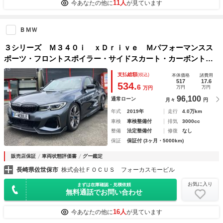
11人
今あなたの他に
が見ています
ＢＭＷ
３シリーズ Ｍ３４０ｉ ｘＤｒｉｖｅ Ｍパフォーマンスス
ポーツ・フロントスポイラー・サイドスカート・カーボントラ
ンクスポイラー・リアディフューザー・ステアリング／４ＷＤ
支払総額
(税込)
本体価格
諸費用
／パワーシート／シートヒーター／レザーシート／ＫＷ車高調
517
17.6
534.
6
万円
万円
万円
96,100
通常ローン
月々
円
年式
2019年
走行
4.0万km
車検
車検整備付
排気
3000cc
整備
法定整備付
修復
なし
保証
保証付 (3ヶ月・5000km)
販売店保証
車両状態評価書
グー鑑定
長崎県佐世保市
株式会社ＦＯＣＵＳ フォーカスモービル
お気に入り
まずは在庫確認・見積依頼
無料通話でお問い合わせ
16人
今あなたの他に
が見ています