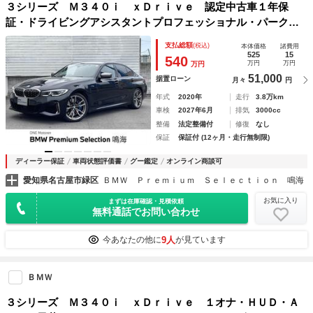
３シリーズ Ｍ３４０ｉ ｘＤｒｉｖｅ 認定中古車１年保
証・ドライビングアシスタントプロフェッショナル・パークア
シストシステムプラス・ハーマンカードン・アダプティブＭサ
支払総額
(税込)
本体価格
諸費用
スペンション・バリアブルスポーツステアリング・前席シート
525
15
540
万円
万円
万円
ヒーター
51,000
据置ローン
月々
円
年式
2020年
走行
3.8万km
車検
2027年6月
排気
3000cc
整備
法定整備付
修復
なし
保証
保証付 (12ヶ月・走行無制限)
ディーラー保証
車両状態評価書
グー鑑定
オンライン商談可
愛知県名古屋市緑区
ＢＭＷ Ｐｒｅｍｉｕｍ Ｓｅｌｅｃｔｉｏｎ 鳴海
お気に入り
まずは在庫確認・見積依頼
無料通話でお問い合わせ
9人
今あなたの他に
が見ています
ＢＭＷ
３シリーズ Ｍ３４０ｉ ｘＤｒｉｖｅ １オナ・ＨＵＤ・Ａ