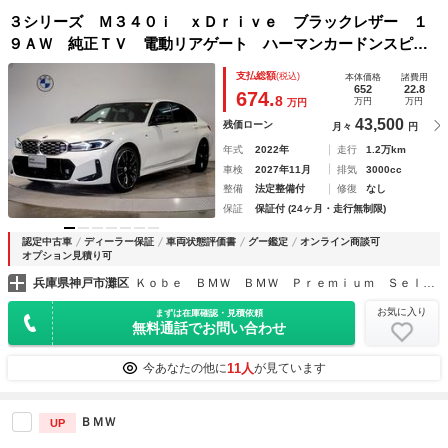
３シリーズ Ｍ３４０ｉ ｘＤｒｉｖｅ ブラックレザー １
９ＡＷ 純正ＴＶ 電動リアゲート ハーマンカードンスピー
カー 全周囲カメラ カーブドディスプレイ ヘッドアップデ
支払総額
(税込)
本体価格
諸費用
ィスプレイ ハンズオフＡＣＣ パドルシフト ランバーサポ
652
22.8
674.
8
万円
万円
万円
ート
43,500
残価ローン
月々
円
年式
2022年
走行
1.2万km
車検
2027年11月
排気
3000cc
整備
法定整備付
修復
なし
保証
保証付 (24ヶ月・走行無制限)
認定中古車
ディーラー保証
車両状態評価書
グー鑑定
オンライン商談可
オプション見積り可
兵庫県神戸市灘区
Ｋｏｂｅ ＢＭＷ ＢＭＷ Ｐｒｅｍｉｕｍ Ｓｅｌｅｃｔｉｏｎ 三宮
お気に入り
まずは在庫確認・見積依頼
無料通話でお問い合わせ
11人
今あなたの他に
が見ています
ＢＭＷ
UP