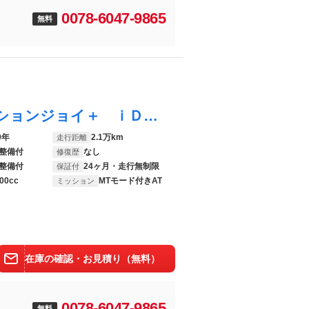
0078-6047-9865
無料
１シリーズ １１８ｄ Ｍスポーツ エディションジョイ＋ ｉＤｒｉｖｅナビパッケージ コンフォートパッケージ アクティブクルーズコントロール 電動リアゲート ＬＥＤヘッドライト コンフォートアクセス バックカメラ ＰＤＣセンサー ミラーＥＴＣ
0年
2.1万km
走行距離
整備付
なし
修復歴
整備付
24ヶ月・走行無制限
保証付
00cc
MTモード付きAT
ミッション
在庫の確認・お見積り（無料）
0078-6047-9865
無料