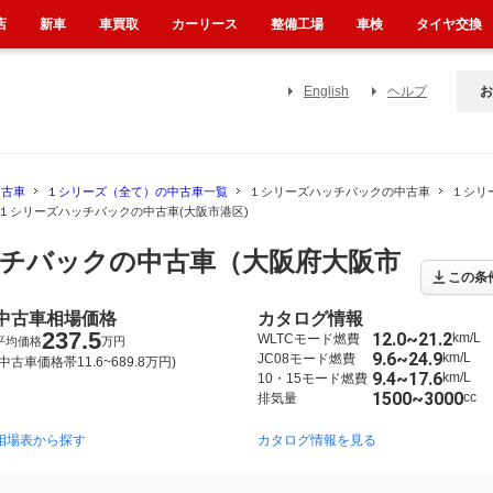
店
新車
車買取
カーリース
整備工場
車検
タイヤ交換
English
ヘルプ
お
中古車
１シリーズ（全て）の中古車一覧
１シリーズハッチバックの中古車
１シリ
１シリーズハッチバックの中古車(大阪市港区)
チバックの中古車（大阪府大阪市
この条
中古車相場価格
カタログ情報
237.5
12.0~21.2
km/L
WLTCモード燃費
平均価格
万円
9.6~24.9
km/L
JC08モード燃費
(中古車価格帯11.6~689.8万円)
9.4~17.6
km/L
10・15モード燃費
1500~3000
cc
排気量
相場表から探す
2019年11月~2024年11月（304）
2011年9月~2019年8月（223）
カタログ情報を見る
2