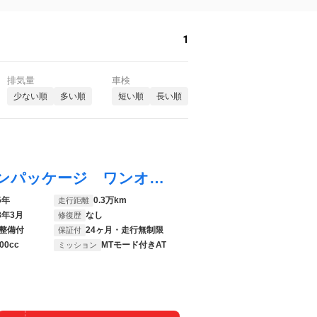
1
排気量
車検
少ない順
多い順
短い順
長い順
１シリーズ １２０ Ｍスポーツ ハイラインパッケージ ワンオーナー テクノロジーＰＫＧ ハイラインＰＫＧ ヴェガンザブラックシート サンプロテクションガラス ｈａｒｍａｎ／ｋａｒｄｏｎスピーカー ドライビングアシストプロ パーキングアシストプラス
5年
0.3万km
走行距離
8年3月
なし
修復歴
整備付
24ヶ月・走行無制限
保証付
00cc
MTモード付きAT
ミッション