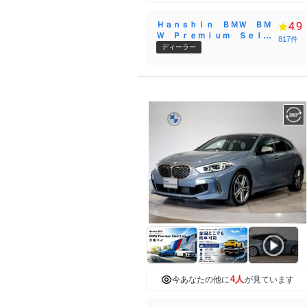
Ｈａｎｓｈｉｎ ＢＭＷ ＢＭ
4.9
Ｗ Ｐｒｅｍｉｕｍ Ｓｅｌｅ
817件
ｃｔｉｏｎ Ｏｓａｋａ Ｂａ
ディーラー
ｙ
4人
今あなたの他に
が見ています