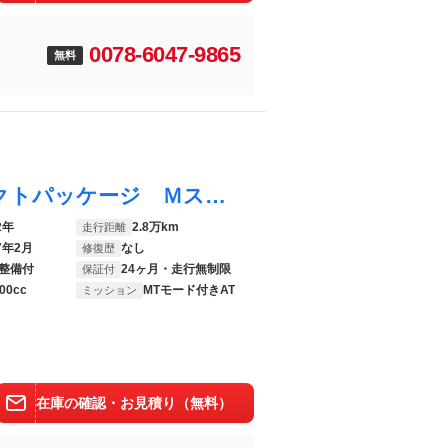
0078-6047-9865
無料
１シリーズ Ｍ１３５ ｘＤｒｉｖｅ セレクトパッケージ Ｍスポーツシート アダプティブサスペンション アクティブクルーズコントロール 電動リアゲート Ｍブレーキ バックカメラ フロントシートヒーター 純正ＨＤＤナビ 衝突軽減ブレーキ
2年
2.8万km
走行距離
7年2月
なし
修復歴
整備付
24ヶ月・走行無制限
保証付
00cc
MTモード付きAT
ミッション
在庫の確認・お見積り（無料）