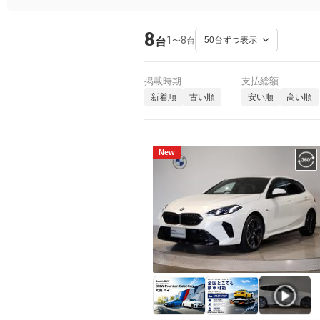
8
1
8
〜
台
台
掲載時期
支払総額
新着順
古い順
安い順
高い順
New