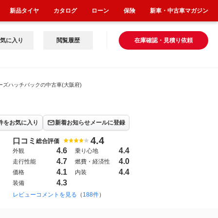
新品タイヤ
カタログ
ローン
保険
新車・中古車マガジン
気に入り
閲覧履歴
在庫確認・見積り依頼
ーズハッチバックの中古車(大阪府)
件をお気に入り
新着お知らせメールに登録
4.4
口コミ
総合評価
4.6
4.4
外観
乗り心地
4.7
4.0
走行性能
燃費・経済性
4.1
4.4
価格
内装
4.3
装備
004年10月~2011年9月（35）
レビューコメントを見る
（
188件
）
2024年11月~（217）