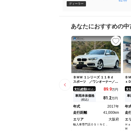
817件
ｃｔｉｏｎ Ｏｓａｋａ Ｂａ
ディーラー
ｙ
あなたにおすすめの中
ＢＭＷ １シリーズ １１８ｄ
ＢＭ
スポーツ ／ワンオーナー／イ
ｘ
ンテリジェントセーフティ／パ
ア
89.
9
支払総額
支
(税込)
万円
ーキングサポートＰ／ＬＥＤヘ
ャ
ッドライト／コンフォートアク
Ｇ
車両本体価格
車
81.
2
万円
セス／クルーズコントロール／
イ
(税込)
純正ナビ／バックカメラ／Ｂｌ
ｒ
年式
2017年
年
ｕｅｔｏｏｔｈ／ＥＴＣ／クリ
カ
アランスソナー
走行距離
41,000km
Ａ
走
エリア
大阪府
エ
輸入車専門店ＯＳＩＮＣ．
Ｈａ
Ｗ 