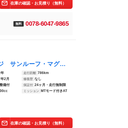
在庫の確認・お見積り（無料）
0078-6047-9865
無料
１シリーズ １１８ｉ Ｍスポーツパッケージ サンルーフ・マグマレッドレザー・アクティブクルーズコントロール・パーキングアシスト・後退アシスト・純正ナビ・バックカメラ・ＰＤＣ・パワーシート・パワートランクリッド・純正１８インチＡＷ
2年
786km
走行距離
7年2月
なし
修復歴
整備付
24ヶ月・走行無制限
保証付
00cc
MTモード付きAT
ミッション
在庫の確認・お見積り（無料）