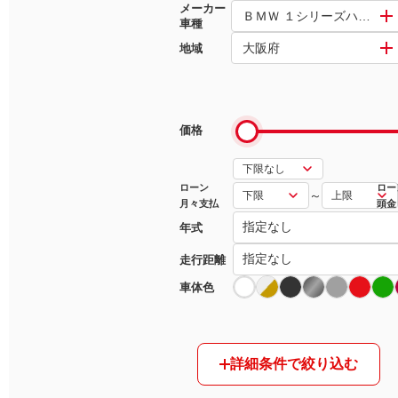
メーカー
ＢＭＷ １シリーズハッチバ
車種
マガジン
大阪府
地域
車カタログ
自動車ローン
価格
保険
ローン
ロー
～
月々支払
頭金
レビュー
年式
価格相場
走行距離
車体色
教習所
用語集
詳細条件で絞り込む