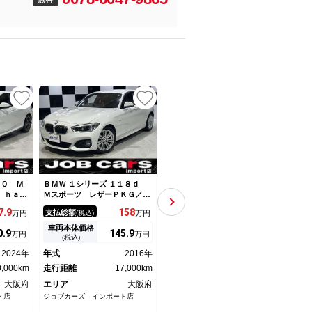
２０ Ｍ
ＢＭＷ １シリーズ １１８ｄ
ＢＭＷ １シリーズ １１８ｄ
ＢＭＷ
 ｈａｒ
Ｍスポーツ レザーＰＫＧ／赤
Ｍスポーツ エディションジョ
ｘＤ
 禁煙車
革シート アドバンスドパーキ
イ＋ ｉＤｒｉｖｅナビパッケ
タ 
7.
9
158
267.
7
支払総額
支払総額
支払
万円
(税込)
万円
(税込)
万円
 ＨＵＤ
ングサポートＰＫＧ コンフォ
ージ コンフォートパッケー
正１
ーＥＴＣ
ートＰＫＧ ワンオーナー 純
ジ アクティブクルーズコント
ップ
車両本体価格
車両本体価格
車両
0.
9
145.
9
248
万円
万円
万円
ヒータ
正ＨＤＤナビ バックカメラ
ロール 電動リアゲート ＬＥ
ト 
(税込)
(税込)
ｌｅｃａ
ミラーＥＴＣ ドラレコ 純正
Ｄヘッドライト コンフォート
シー
2024年
年式
2016年
年式
2020年
年式
 Ｐバッ
１７ＡＷ クルコン Ｐシー
アクセス バックカメラ ＰＤ
ン 
0,000km
ト シートヒーター
走行距離
17,000km
Ｃセンサー ミラーＥＴＣ
走行距離
21,000km
ａｎ
走行
大阪府
エリア
大阪府
エリア
大阪府
エリ
ト店
ジョブカーズ インポート店
Ｈａｎｓｈｉｎ ＢＭＷ ＢＭ
Ｈａｎ
Ｗ Ｐｒｅｍｉｕｍ Ｓｅｌｅｃ
Ｗ Ｐ