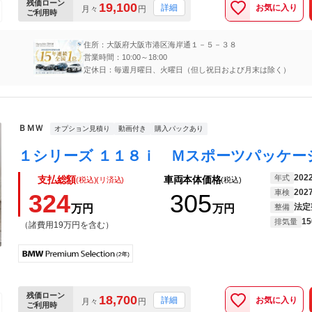
残価ローン
19,100
お気に入り
詳細
月々
円
ご利用時
住所：大阪府大阪市港区海岸通１－５－３８
営業時間：10:00～18:00
定休日：毎週月曜日、火曜日（但し祝日および月末は除く）
ＢＭＷ
オプション見積り
動画付き
購入パックあり
202
年式
支払総額
車両本体価格
(税込)(リ済込)
(税込)
202
車検
324
305
法定
万円
万円
整備
15
排気量
（諸費用19万円を含む）
残価ローン
18,700
お気に入り
詳細
月々
円
ご利用時