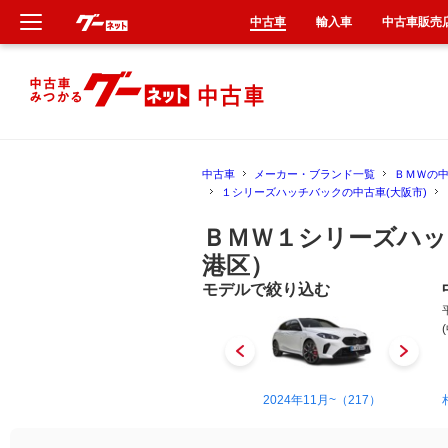
中古車
輸入車
中古車販売
新車
中古車
中古車
メーカー・ブランド一覧
ＢＭＷの
輸入車
１シリーズハッチバックの中古車(大阪市)
ＢＭＷ１シリーズハッ
クルマ買取
港区）
カーリース
モデルで絞り込む
タイヤ交換
整備工場
2004年10月~2011年9月（35）
2024年11月~（217）
車検