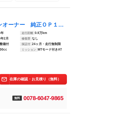
ｔｉｏｎ Ｏｓａｋａ Ｂａｙ
ｔｉ
１シリーズ Ｍ１３５ｉ ｘＤｒｉｖｅ ワンオーナー 純正ＯＰ１９インチアルミ ハーマンカードンスピーカー 全周囲カメラ カーブドディスプレイ Ｍスポーツシート シートヒーター 電動トランク ヘッドアップディスプレイ Ｍブレーキ
5年
0.9万km
走行距離
8年2月
なし
修復歴
整備付
24ヶ月・走行無制限
保証付
00cc
MTモード付きAT
ミッション
在庫の確認・お見積り（無料）
0078-6047-9865
無料