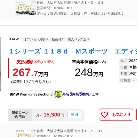
住所：大阪府大阪市港区海岸通１－５－３８
営業時間：10:00～18:00
定休日：毎週月曜日、火曜日（但し祝日および月末は除く）
ＢＭＷ
オプション見積り
動画付き
購入パックあり
202
年式
支払総額
車両本体価格
(税込)(リ済込)
(税込)
車検
車検
267.
248
7
法定
万円
万円
整備
20
排気量
（諸費用19.7万円を含む）
5
5
外装
内装
機関／正常
残価ローン
15,300
お気に入り
詳細
月々
円
ご利用時
住所：大阪府大阪市港区海岸通１－５－３８
営業時間：10:00～18:00