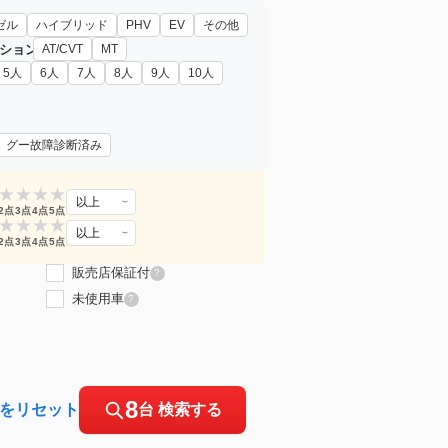
ゼル
ハイブリッド
PHV
EV
その他
ション
AT/CVT
MT
5人
6人
7人
8人
9人
10人
グー故障診断済み
★
★
★
★
以上
2点
3点
4点
5点
★
★
★
★
以上
2点
3点
4点
5点
販売店保証付
?
未使用車
?
8
をリセット
台 検索する