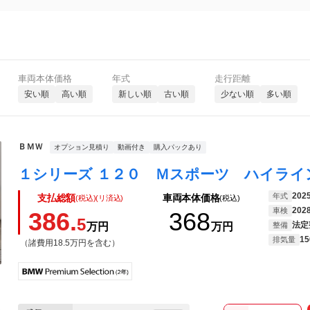
車両本体価格
年式
走行距離
安い順
高い順
新しい順
古い順
少ない順
多い順
ＢＭＷ
オプション見積り
動画付き
購入パックあり
202
年式
支払総額
車両本体価格
(税込)(リ済込)
(税込)
202
車検
386.
368
5
法定
万円
万円
整備
15
排気量
（諸費用18.5万円を含む）