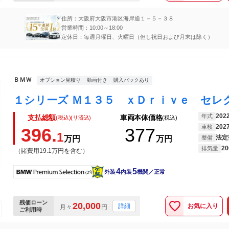
住所：大阪府大阪市港区海岸通１－５－３８
営業時間：10:00～18:00
定休日：毎週月曜日、火曜日（但し祝日および月末は除く）
ＢＭＷ
オプション見積り
動画付き
購入パックあり
202
年式
支払総額
車両本体価格
(税込)(リ済込)
(税込)
202
車検
396.
377
1
法定
万円
万円
整備
20
排気量
（諸費用19.1万円を含む）
4
5
外装
内装
機関／正常
残価ローン
20,000
お気に入り
詳細
月々
円
ご利用時