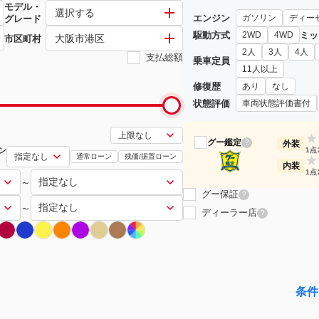
モデル・
ック
選択する
エンジン
ガソリン
ディー
グレード
駆動方式
ミッ
2WD
4WD
大阪市港区
市区町村
2人
3人
4人
支払総額
乗車定員
11人以上
修復歴
あり
なし
状態評価
車両状態評価書付
★
グー鑑定
?
外装
ン
1点
通常ローン
残価/据置ローン
★
内装
1点
～
グー保証
?
～
ディーラー店
?
条件