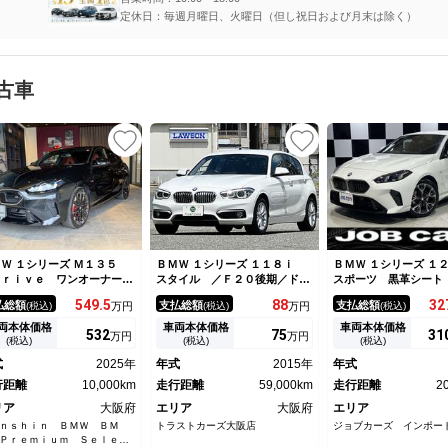
定休日：毎週月曜日、火曜日（但し祝日および月末は除く）
古車
Ｗ １シリーズ Ｍ１３５
ＢＭＷ １シリーズ １１８ｉ
ＢＭＷ １シリーズ １
Ｄｒｉｖｅ ワンオーナー
スタイル ／Ｆ２０後期／ドラ
スポーツ 黒革シート
ダプティブＭサス レッドキ
イビングアシスト／ＬＥＤポジ
ｍａｎｋａｒｄｏｎ
549.
5
88
32
払総額
支払総額
支払総額
(税込)
万円
(税込)
万円
(税込)
リパー テクノロジーＰＫ
ション／ＬＥＤヘッド／ＬＥＤ
リモート３Ｄビュー
 ヘッドアップディスプレ
リヤコンビ／１６ＡＷ／ハーマ
前後ドラレコ ミラ
両本体価格
車両本体価格
車両本体価格
532
75
31
万円
万円
 アイコニックグロー ｈａ
ンカードン／８型ナビ／リヤカ
Ｍ付Ｐシート シート
(税込)
(税込)
(税込)
ｍａｎ／ｋａｒｄｏｎスピー
メラ／ＰＤＣ／クルコン／ＥＴ
ー 純正ナビ Ａｐｐ
式
2025年
年式
2015年
年式
ー パドルシフト 純正１９
Ｃ／ドラレコ／車検整備付
ｒｐｌａｙ ＡＣＣ
Ｗ Ｍスポーツシート
行距離
10,000km
走行距離
59,000km
クドア ＰＤＣ
走行距離
2
リア
大阪府
エリア
大阪府
エリア
ｎｓｈｉｎ ＢＭＷ ＢＭ
トラストカーズ大阪店
ジョブカーズ インポー
Ｐｒｅｍｉｕｍ Ｓｅｌｅｃ