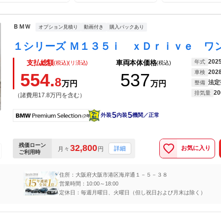
ｉｏｎ 箕面
ＢＭＷ
オプション見積り
動画付き
購入パックあり
202
年式
支払総額
車両本体価格
(税込)(リ済込)
(税込)
202
車検
554.
537
8
法定
万円
万円
整備
20
排気量
（諸費用17.8万円を含む）
5
5
外装
内装
機関／正常
残価ローン
32,800
お気に入り
詳細
月々
円
ご利用時
住所：大阪府大阪市港区海岸通１－５－３８
営業時間：10:00～18:00
定休日：毎週月曜日、火曜日（但し祝日および月末は除く）