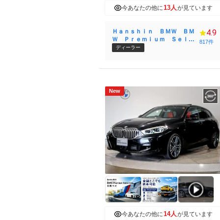
13人
今あなたの他に
が見ています
Ｈａｎｓｈｉｎ ＢＭＷ ＢＭ
4.9
Ｗ Ｐｒｅｍｉｕｍ Ｓｅｌｅ
817件
ｃｔｉｏｎ Ｏｓａｋａ Ｂａ
ディーラー
ｙ
New
14人
今あなたの他に
が見ています