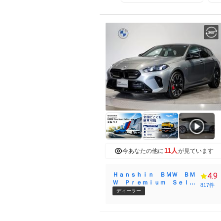
ｔ
11人
今あなたの他に
が見ています
Ｈａｎｓｈｉｎ ＢＭＷ ＢＭ
4.9
Ｗ Ｐｒｅｍｉｕｍ Ｓｅｌｅ
817件
ｃｔｉｏｎ Ｏｓａｋａ Ｂａ
ディーラー
ｙ