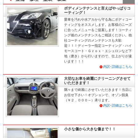
ボディメンテナンスと言えばやっぱりコ
ーティング！
愛車を汚れや水アカから守る為にボディコー
ティングをオススメします。お客様のニーズ
に合ったメニューをご提案します！コーティ
ング後のメンテナンスもご相談ください。他
社コーティングのメンテナンスも大歓
迎！！！ディーラー指定コーティング・ハイ
モースコート・Ｇｚｏｘ・エシュロンなど下
地（磨き）から行いますので、仕上がりが違
います！！！
内訳･詳細はこちら
大切なお車を綺麗にクリーニングさせて
いただきます！
隅々まで綺麗にさせていただきます！当店に
お任せ下さい！オプションで、オゾン脱臭
（￥２．０００～）承ります。
内訳･詳細はこちら
小さな傷から大きな傷まで！！