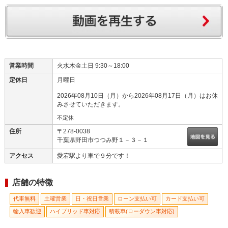
株式会社Ｄブランド 外観
営業時間
火水木金土日 9:30～18:00
定休日
月曜日
2026年08月10日（月）から2026年08月17日（月）はお休
みさせていただきます。
不定休
住所
〒278-0038
千葉県野田市つつみ野１－３－１
アクセス
愛宕駅より車で９分です！
店舗の特徴
代車無料
土曜営業
日・祝日営業
ローン支払い可
カード支払い可
輸入車歓迎
ハイブリッド車対応
積載車(ローダウン車対応)