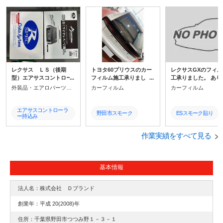
ソフト９９
ヴェリス
30アルファードアルゴス
アルゴスｄ1
千葉県セキュリティ
高性能セキュリティ野田市
人気セキュリティー
おすすめセキュリティ
おすすめアルゴスｄ1
アルゴスｄ1価格
アルゴスｄ1値段
アルゴスｄ1外し
レクサス ＬＳ（後期
トヨタ60プリウスのカー
レクサスGXのフィル
型）エアサスコントロー
フィルム施工承りまし
工承りました。 あり
ラー取付承りました。 商
た。ありがとうございま
うございます。 今回
外装品・エアロパーツ取付
カーフィルム
カーフィルム
品はお客様にてご用意し
す。IKCS製シルフィード
KCS製シルフィードS
ていただき工賃のみで取
SC7008をご選択いただき
20をご選択。
付可能です。
ました。近年、猛暑で少
エアサスコントローラ
野田市スモーク
ESスモーク貼り
ー持込み
しでも快適にのお声多数
いただき、大人気の遮熱
エアサスコントローラ
プリウススモーク安い
ISフィルム施工
ー
スモークです!
作業実績をすべて見る
データシステム
プリウスフィルム安い
LSフィルム施工
野田市プリウス遮熱ス
LS
NXTV
基本情報
モーク
LSエアサスコントロー
プリウス春日部遮熱ス
RXTV
ラー取付
モーク
法人名：株式会社 Ｄブランド
エアサスコントローラ
シルフィード
LMフィルム施工
ー取付野田
創業年：平成 20(2008)年
ＬＳエアサスコントロ
春日部レクサス取り
ＩＫＣＳ
住所：千葉県野田市つつみ野１－３－１
ーラー取付
い