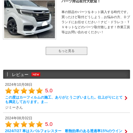
パーツ持込取付大歓迎！
車の部品やパーツをネット購入する時代です。
買ったけど取付どうしよう…お悩みの方、Ｄブ
ランドにお任せください！ナビ・ドラレコ・Ｔ
Ｖキットなどのパーツ取付致します！作業工賃
等はお問い合わせください！
もっと見る
レビュー
2024年10月08日
5.0
この度はカーフィルムの施工、ありがとうございました。仕上がりにとて
も満足しております。ま…
ジミーさん
2024年08月02日
5.0
2024/7/27 車はスバルフォレスター 断熱効果のある透過率15%のウイン