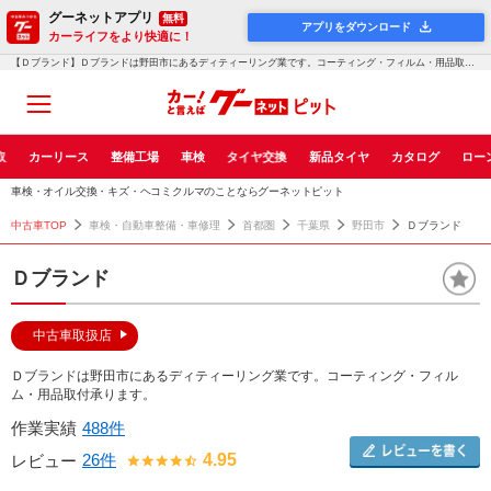
グーネットアプリ
無料
アプリをダウンロード
カーライフをより快適に！
【Ｄブランド】Ｄブランドは野田市にあるディティーリング業です。コーティング・フィルム・用品取付...！グーネットピット
取
カーリース
整備工場
車検
タイヤ交換
新品タイヤ
カタログ
ロー
車検・オイル交換・キズ・ヘコミクルマのことならグーネットピット
中古車TOP
車検・自動車整備・車修理
首都圏
千葉県
野田市
Ｄブランド
Ｄブランド
中古車取扱店
Ｄブランドは野田市にあるディティーリング業です。コーティング・フィル
ム・用品取付承ります。
作業実績
488件
26件
4.95
レビュー