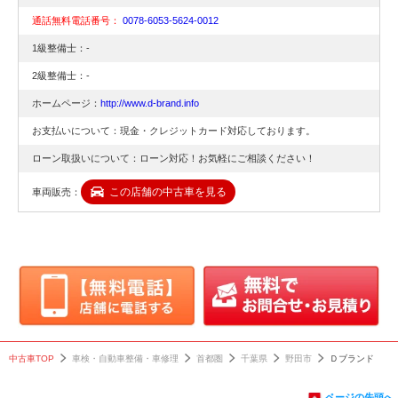
エアサスコントローラ
レクサス柏フィルム
通話無料電話番号：
0078-6053-5624-0012
ヴェリス
ー取付
付
LS460エアサスコント
レクサス柏スモーク
1級整備士：-
断熱スモーク
ローラ
い
2級整備士：-
LS600エアサスコント
高機能フィルム安い
レクサススモーク貼
ローラ
ホームページ：
http://www.d-brand.info
レクサスエアサスコン
高性能フィルム
レクサスIRフィルム
トローラー
お支払いについて：現金・クレジットカード対応しております。
持込みエアサスコント
トヨタ車フィルム安い
レクサス遮熱フィル
ローラー
ローン取扱いについて：ローン対応！お気軽にご相談ください！
千葉県エアサスコント
フィルム専門店野田市
レクサスフィルム施
ローラー
この店舗の中古車を見る
車両販売：
埼玉エアサスコントロ
野田市スモーク取付専
GX守谷フィルム施
ーラー
門店
茨城県エアサスコント
柏フィルム専門店
GX越谷
ローラー
LSフィルム施工
流山フィルム専門店
GX春日部
LSスモーク安い
春日部フィルム専門店
GXスモーク貼り
プレミアムフィルム野
GXフィルム施工
田市
野田市プレミアムフィ
GXフィルム施工野
中古車TOP
車検・自動車整備・車修理
首都圏
千葉県
野田市
Ｄブランド
ルム
市
守谷プレミアムフィル
GXスモーク野田市
ページの先頭へ