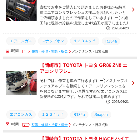
当社でお車をご購入して頂きましたお客様から納車
岡崎市
三河エリア
愛知県
前にエアコンリフレッシュの施工をお願いしたいと
ご依頼頂きましたので作業をしていきます( `ー ́)ノ施
工前に現状の冷媒を測定します!施工が完了しました!
2026/04/23
エアコンガス
スナップオン
１２３４ｙｆ
R134a
1時間
整備・修理・塗装・板金
エアコンステーション
メンテナンス・日常点検
点検
修理
名古屋市
Snapon
知立市
豊橋市
豊川市
西尾市
幸田町
安城市
【岡崎市】TOYOTA トヨタ GR86 ZN8 エ
アコンリフレ...
蒲郡市
刈谷市
岡崎市
三河エリア
愛知県
それでは、作業を進めて行きます( `ー ́)ノスナップオ
ンデュアルプロを接続してエアコンリフレッシュを
をおこないます!新しい車両ですのでエアコンガスは
新規格の1234yfです。それでは施工を進めます!
2026/04/21
エアコンガス
１２３４ｙｆ
R134a
Snapon
1時間
エアコンステーション
整備・修理・塗装・板金
スナップオン
メンテナンス・日常点検
修理
点検
名古屋市
知立市
豊橋市
豊川市
西尾市
幸田町
【岡崎市】TOYOTA トヨタ HIACE ハイエ