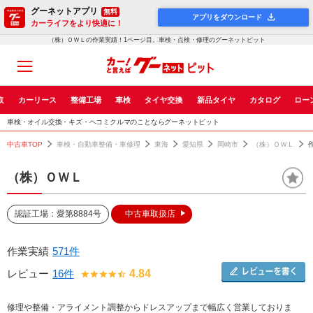
グーネットアプリ
無料
アプリをダウンロード
カーライフをより快適に！
（株）ＯＷＬの作業実績！1ページ目。車検・点検・修理のグーネットピット
取
カーリース
整備工場
車検
タイヤ交換
新品タイヤ
カタログ
ロー
車検・オイル交換・キズ・ヘコミクルマのことならグーネットピット
中古車TOP
車検・自動車整備・車修理
東海
愛知県
岡崎市
（株）ＯＷＬ
（株）ＯＷＬ
認証工場：愛第8884号
中古車取扱店
作業実績
571件
レビュー
16件
4.84
修理や整備・アライメント調整からドレスアップまで幅広く営業しておりま