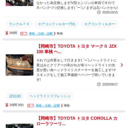
なかった為交換します!V型エンジンの車両ですので
片バンクづつ交換します( `ー ́)ノまずは左バンクから!
2025/10/15
ランクル７０
エアコンフィルター汚れ
エアコンフィルター
2時間
プラグ交換
車検・点検・診断
車検
点検
車検
知立市
整備
名古屋市
刈谷市
蒲郡市
安城市
幸田町
岡崎市
豊田市
【岡崎市】TOYOTA トヨタ マークⅡ JZX
100 車検 ヘ...
西尾市
豊川市
豊橋市
三河エリア
愛知県
それでは作業をして行きます( `ー ́)ノヘッドライトに
黄ばみとクリアーの剥がれが有りヘッドライトの光
度が悪い為ヘッドライトスチーマーを施工します!マ
スキングをして施工準備後ペーパーで研いでいきま
す!
2025/09/17
ヘッドライトリフレッシュ
JZX100
1時間 30分
ヘッドライトスチーマー施工
車検・点検・診断
ヘッドライトスチーマー
車検
ヘッドライト
車検
整備
点検
愛知県
【岡崎市】TOYOTA トヨタ COROLLA カ
ローラツーリ...
三河エリア
豊橋市
豊川市
西尾市
豊田市