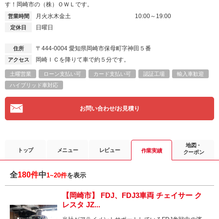
す！岡崎市の（株）ＯＷＬです。
月火水木金土
10:00～19:00
営業時間
日曜日
定休日
〒444-0004
愛知県岡崎市保母町字神田５番
住所
岡崎ＩＣを降りて車で約５分です。
アクセス
土曜営業
ローン支払い可
カード支払い可
認証工場
輸入車歓迎
ハイブリッド車対応
お問い合わせ/お見積り
地図・
トップ
メニュー
レビュー
作業実績
クーポン
全
180件
中
1~20件
を表示
【岡崎市】 FDJ、FDJ3車両 チェイサー ク
レスタ JZ...