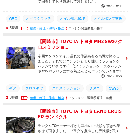
で固着しており破壊して外しました。
2025/10/30
オグラクラッチ
オイル漏れ修理
オイルポンプ交換
ORC
5時間
点検
整備・修理・塗装・板金
整備
知立市
エンジン関連修理・整備
名古屋市
岡崎市
SW20
幸田町
安城市
蒲郡市
刈谷市
豊田市
西尾市
【岡崎市】TOYOTA トヨタ MR2 SW20 ク
ロスミッショ...
豊川市
豊橋市
三河エリア
愛知県
今回エンジンオイル漏れの作業も有る為両方降ろし
ました。それではエンジンと切り離しミッションを
バラシていきます( `ー ́)ノミッションケースをバラシ
ギヤをバラバラにする為どんどんバラシていきます!
2025/10/24
ギア
クロスギヤ
クロスミッション
クスコ
SW20
8時間
点検
整備
整備・修理・塗装・板金
知立市
名古屋市
ミッション・駆動系修理・整備
刈谷市
蒲郡市
安城市
幸田町
岡崎市
豊田市
西尾市
豊川市
【岡崎市】TOYOTA トヨタ LAND CRUIS
ER ランドクル...
豊橋市
三河エリア
愛知県
ランクル70オーナー様から車検のご依頼を頂き作業
させて頂きました。プラグを点検した所状態が良く