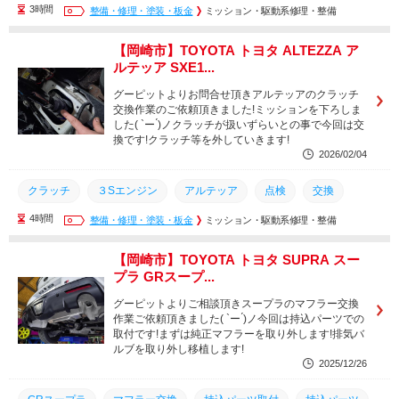
3時間
修理
整備
整備・修理・塗装・板金
知立市
名古屋市
ミッション・駆動系修理・整備
豊橋市
豊川市
西尾市
幸田町
安城市
蒲郡市
刈谷市
岡崎市
【岡崎市】TOYOTA トヨタ ALTEZZA ア
ルテッア SXE1...
三河エリア
愛知県
グーピットよりお問合せ頂きアルテッアのクラッチ
交換作業のご依頼頂きました!ミッションを下ろしま
した( `ー ́)ノクラッチが扱いずらいとの事で今回は交
換です!クラッチ等を外していきます!
2026/02/04
クラッチ
３Sエンジン
アルテッア
点検
交換
4時間
修理
整備
整備・修理・塗装・板金
知立市
名古屋市
ミッション・駆動系修理・整備
豊橋市
豊川市
西尾市
幸田町
安城市
蒲郡市
刈谷市
岡崎市
【岡崎市】TOYOTA トヨタ SUPRA スー
プラ GRスープ...
三河エリア
愛知県
グーピットよりご相談頂きスープラのマフラー交換
作業ご依頼頂きました( `ー ́)ノ今回は持込パーツでの
取付です!まずは純正マフラーを取り外します!排気バ
ルブを取り外し移植します!
2025/12/26