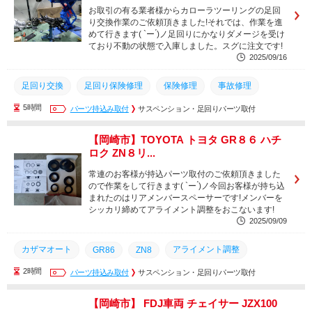
お取引の有る業者様からカローラツーリングの足回
岡崎市
幸田町
安城市
蒲郡市
刈谷市
名古屋市
り交換作業のご依頼頂きました!それでは、作業を進
めて行きます( `ー ́)ノ足回りにかなりダメージを受け
ており不動の状態で入庫しました。スグに注文です!
2025/09/16
足回り交換
足回り保険修理
保険修理
事故修理
5時間
アライメント調整
パーツ持込み取付
３Dアライメント
サスペンション・足回りパーツ取付
整備
名古屋市
刈谷市
蒲郡市
安城市
知立市
幸田町
豊橋市
【岡崎市】TOYOTA トヨタ GR８６ ハチ
ロク ZN８リ...
豊川市
西尾市
豊田市
岡崎市
三河エリア
常連のお客様が持込パーツ取付のご依頼頂きました
愛知県
ので作業をして行きます( `ー ́)ノ今回お客様が持ち込
まれたのはリアメンバースペーサーです!メンバーを
シッカリ締めてアライメント調整をおこないます!
2025/09/09
カザマオート
アライメント調整
GR86
ZN8
2時間
３Dアライメント
パーツ持込み取付
点検
サスペンション・足回りパーツ取付
整備
名古屋市
刈谷市
蒲郡市
安城市
知立市
幸田町
豊橋市
豊川市
【岡崎市】 FDJ車両 チェイサー JZX100