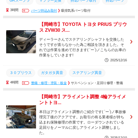
GRスープラ
マフラー交換
持込パーツ取付
持込パーツ
3時間
HKSマフラー
パーツ持込み取付
A90スープラ
吸排気系パーツ取付
整備
知立市
A90
名古屋市
豊橋市
豊川市
西尾市
幸田町
安城市
【岡崎市】TOYOTA トヨタ PRIUS プリウ
ス ZVW30 ス...
蒲郡市
刈谷市
岡崎市
三河エリア
愛知県
ディーラーさんでステアリングシャフトを交換した
そうですが直らなかった為ご相談を頂きました。そ
れでは作業を進めて行きます( `ー ́)ノこちらのお車の
作業をしていきます!
2025/12/16
３０プリウス
ガタガタ異音
ステアリング異音
4時間
ステアリングダンパー交換
整備・修理・塗装・板金
異音修理
サスペンション・足回り修理・整備
異音
整備
点検
知立市
名古屋市
豊橋市
豊川市
西尾市
幸田町
【岡崎市】アライメント調整 4輪アライメ
ントトヨ...
安城市
蒲郡市
刈谷市
岡崎市
三河エリア
本日はアライメント調整のご紹介です( `ー ́)ノ事故修
愛知県
理完了後のアクアです。お取引の有る業者様が持ち
込まれ保険修理の作業です。ローダウンされている
足回りをノーマルに戻しアライメント調整しまし
た。
2025/12/10