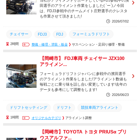
当社がアライメントサポートしているFDJ参戦中の濱
田選手のアライメント作業をしました( `ー ́)ノ今回
は、FDJ3参戦中のチームメイト庄野選手のクレスタ
も作業させて頂きました!
2026/07/02
チェイサー
フォーミュラドリフト
FDJ3
FDJ
2時間
ドリフトセッティング
整備・修理・塗装・板金
ドリフト
サスペンション・足回り修理・整備
競技車両アライメント
アライメント
４輪アライメント
名古屋市
知立市
【岡崎市】 FDJ車両 チェイサー JZX100
アライメン...
豊橋市
豊川市
西尾市
安城市
蒲郡市
刈谷市
フォーミュラドリフトジャパンに参戦中の濱田選手
岡崎市
三河エリア
愛知県
のアライメント作業をしました!アライメント数値も
毎戦ごとに乗り味を話し合い変更しています!去年の
データも参考にして調整をします!
2026/06/23
ドリフトセッティング
ドリフト
競技車両アライメント
1時間
４輪アライメント
オリジナルカテゴリ
アライメント
アライメント調整
FDJ
フォーミュラドリフト
点検
修理
名古屋市
知立市
【岡崎市】TOYOTA トヨタ PRIUSα プリ
ウスアルファ...
豊橋市
豊川市
西尾市
安城市
蒲郡市
刈谷市