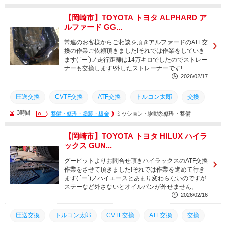
名古屋市
豊橋市
豊川市
西尾市
幸田町
安城市
【岡崎市】TOYOTA トヨタ ALPHARD ア
ルファード GG...
蒲郡市
刈谷市
岡崎市
三河エリア
愛知県
常連のお客様からご相談を頂きアルファードのATF交
換の作業ご依頼頂きました!それでは作業をしていき
ます( `ー ́)ノ走行距離は14万キロでしたのでストレー
ナーも交換します!外したストレーナーです!
2026/02/17
圧送交換
CVTF交換
ATF交換
トルコン太郎
交換
3時間
点検
修理
整備・修理・塗装・板金
知立市
名古屋市
ミッション・駆動系修理・整備
豊橋市
豊川市
西尾市
幸田町
安城市
蒲郡市
刈谷市
岡崎市
【岡崎市】TOYOTA トヨタ HILUX ハイラ
ックス GUN...
三河エリア
愛知県
グーピットよりお問合せ頂きハイラックスのATF交換
作業をさせて頂きました!それでは作業を進めて行き
ます( `ー ́)ノハイエースとあまり変わらないのですが
ステーなど外さないとオイルパンが外せません。
2026/02/16
圧送交換
トルコン太郎
CVTF交換
ATF交換
交換