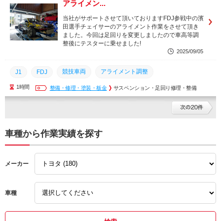
アライメン...
西尾市
豊田市
岡崎市
三河エリア
愛知県
当社がサポートさせて頂いておりますFDJ参戦中の濱
田選手チェイサーのアライメント作業をさせて頂き
ました。今回は足回りを変更しましたので車高等調
整後にテスターに乗せました!
2025/09/05
競技車両
アライメント調整
J1
FDJ
1時間
３Dアライメント
整備・修理・塗装・板金
点検
整備
サスペンション・足回り修理・整備
名古屋市
刈谷市
蒲郡市
安城市
知立市
幸田町
豊橋市
豊川市
西尾市
豊田市
岡崎市
三河エリア
愛知県
車種から作業実績を探す
メーカー
車種