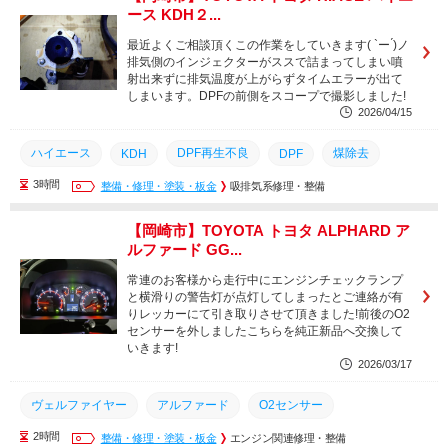
ース KDH２...
安城市
蒲郡市
刈谷市
岡崎市
三河エリア
最近よくご相談頂くこの作業をしていきます( `ー ́)ノ
愛知県
排気側のインジェクターがススで詰まってしまい噴
射出来ずに排気温度が上がらずタイムエラーが出て
しまいます。DPFの前側をスコープで撮影しました!
2026/04/15
ハイエース
DPF再生不良
煤除去
KDH
DPF
3時間
強制再生不良
整備・修理・塗装・板金
点検
修理
吸排気系修理・整備
名古屋市
知立市
豊橋市
豊川市
西尾市
幸田町
安城市
蒲郡市
【岡崎市】TOYOTA トヨタ ALPHARD ア
ルファード GG...
刈谷市
岡崎市
三河エリア
愛知県
常連のお客様から走行中にエンジンチェックランプ
と横滑りの警告灯が点灯してしまったとご連絡が有
りレッカーにて引き取りさせて頂きました!前後のO2
センサーを外しましたこちらを純正新品へ交換して
いきます!
2026/03/17
ヴェルファイヤー
アルファード
O2センサー
2時間
保険レッカー
整備・修理・塗装・板金
レッカー
交換
エンジン関連修理・整備
点検
修理
知立市