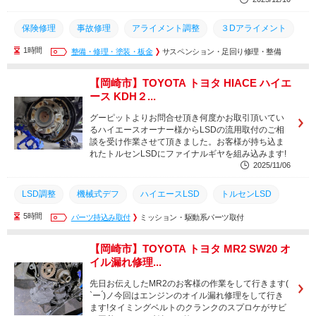
保険修理
事故修理
アライメント調整
３Dアライメント
1時間
４輪アライメント
整備・修理・塗装・板金
アライメント
サスペンション・足回り修理・整備
愛知県
三河エリア
岡崎市
刈谷市
蒲郡市
安城市
幸田町
西尾市
【岡崎市】TOYOTA トヨタ HIACE ハイエ
ース KDH２...
豊川市
豊橋市
名古屋市
知立市
グーピットよりお問合せ頂き何度かお取引頂いてい
るハイエースオーナー様からLSDの流用取付のご相
談を受け作業させて頂きました。お客様が持ち込ま
れたトルセンLSDにファイナルギヤを組み込みます!
2025/11/06
LSD調整
機械式デフ
ハイエースLSD
トルセンLSD
5時間
純正流用
パーツ持込み取付
点検
整備
ミッション・駆動系パーツ取付
知立市
名古屋市
岡崎市
幸田町
安城市
蒲郡市
刈谷市
豊田市
西尾市
【岡崎市】TOYOTA トヨタ MR2 SW20 オ
イル漏れ修理...
豊川市
豊橋市
三河エリア
愛知県
先日お伝えしたMR2のお客様の作業をして行きます(
`ー ́)ノ今回はエンジンのオイル漏れ修理をして行き
ます!タイミングベルトのクランクのスプロケがサビ