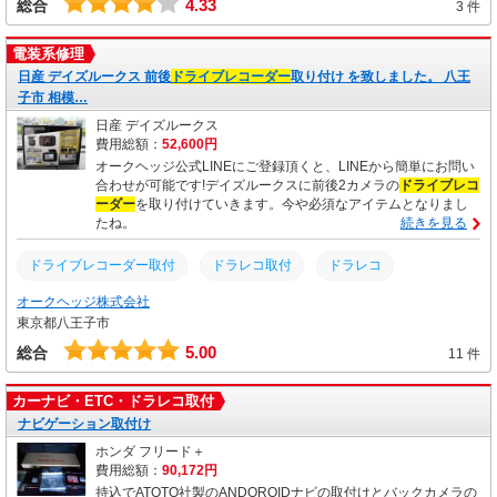
4.33
総合
3 件
電装系修理
日産 デイズルークス 前後
ドライブレコーダー
取り付け を致しました。 八王
子市 相模…
日産 デイズルークス
費用総額：
52,600円
オークヘッジ公式LINEにご登録頂くと、LINEから簡単にお問い
合わせが可能です!デイズルークスに前後2カメラの
ドライブレコ
ーダー
を取り付けていきます。今や必須なアイテムとなりまし
たね。
続きを見る
ドライブレコーダー取付
ドラレコ取付
ドラレコ
オークヘッジ株式会社
ドライブレコーダー
デイズルークス
土日営業
車検
東京都八王子市
点検
取り付け
取付
整備
修理
交換
5.00
総合
11 件
カーナビ・ETC・ドラレコ取付
ナビゲーション取付け
ホンダ フリード＋
費用総額：
90,172円
持込でATOTO社製のANDOROIDナビの取付けとバックカメラの