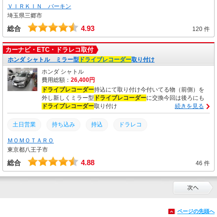
ＶＩＲＫＩＮ バーキン
ティグアン
フォルクスワーゲン
VIRKIN
埼玉県三郷市
2chドライブレコーダー
ドライブレコーダー
ドラレコ
4.93
総合
120 件
取り付け
取付
カーナビ・ETC・ドラレコ取付
ホンダ シャトル ミラー型
ドライブレコーダー
取り付け
ホンダ シャトル
費用総額：
26,400円
ドライブレコーダー
持込にて取り付け今付いてる物（前側）を
外し新しくミラー型
ドライブレコーダー
に交換今回は後ろにも
ドライブレコーダー
取り付け
続きを見る
土日営業
持ち込み
持込
ドラレコ
ＭＯＭＯＴＡＲＯ
ドライブレコーダー
取り付け
取付
交換
東京都八王子市
4.88
総合
46 件
ページの先頭へ