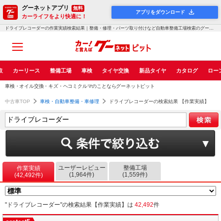
グーネットアプリ
無料
アプリをダウンロード
カーライフをより快適に！
ドライブレコーダーの作業実績検索結果｜整備・修理・パーツ取り付けなど自動車整備工場検索のグーネットピット
取
カーリース
整備工場
車検
タイヤ交換
新品タイヤ
カタログ
ロー
車検・オイル交換・キズ・ヘコミクルマのことならグーネットピット
中古車TOP
車検・自動車整備・車修理
ドライブレコーダーの検索結果 【作業実績】
ユーザーレビュー
整備工場
作業実績
(1,964件)
(1,559件)
(42,492件)
"ドライブレコーダー"の検索結果【作業実績】は
42,492
件