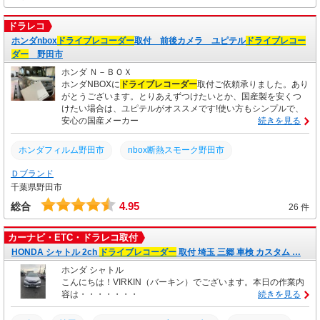
ドラレコ
ホンダnbox
ドライブレコーダー
取付 前後カメラ ユピテル
ドライブレコー
ダー
野田市
ホンダ Ｎ－ＢＯＸ
ホンダNBOXに
ドライブレコーダー
取付ご依頼承りました。あり
がとうございます。とりあえずつけたいとか、国産製を安くつ
けたい場合は、ユピテルがオススメです!使い方もシンプルで、
安心の国産メーカー
続きを見る
ホンダフィルム野田市
nbox断熱スモーク野田市
Ｄブランド
野田市持込取付
ドラレココムテック取付
千葉県野田市
ドライブレコーダー取付取手
ネット購入持込野田市
4.95
総合
26 件
ドラレコ持込取付越谷市
ドラレコ持込取付柏市安い
カーナビ・ETC・ドラレコ取付
HONDA シャトル 2ch
ドライブレコーダー
取付 埼玉 三郷 車検 カスタム …
ドラレコ持込取付守谷市
ドライブレコーダー持込取付流山
ホンダ シャトル
ドライブレコーダー取付春日部市
こんにちは！VIRKIN（バーキン）でございます。本日の作業内
ドライブレコーダー取付関宿
容は・・・・・・・
続きを見る
ドライブレコーダー取付坂東市
ドライブレコーダー取付野田市