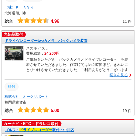
（株）Ｋ・ＡＳＫ
北海道旭川市
4.96
総合
11 件
内装品取付
ドライヴレコーダーtwoカメラ バックカメラ装着
スズキ ハスラー
費用総額：
24,200円
ご依頼をいただき バックカメラとドライヴレコーダ－ を装
着させていただきました。作業時間は約２時間ほど。きれいに
とりつけさせていただきました。ご利用ありがとうございます
続きを見る
取付
株式会社 オークサポート
福岡県古賀市
5.00
総合
19 件
カーナビ・ETC・ドラレコ取付
ゴルフ・
ドライブレコーダー
取付・中川区