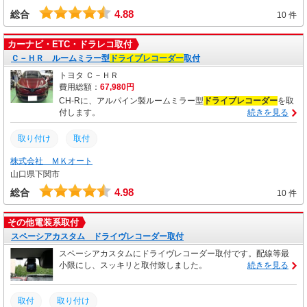
4.88
総合
10 件
カーナビ・ETC・ドラレコ取付
Ｃ－ＨＲ ルームミラー型
ドライブレコーダー
取付
トヨタ Ｃ－ＨＲ
費用総額：
67,980円
CH-Rに、アルパイン製ルームミラー型
ドライブレコーダー
を取
付します。
続きを見る
取り付け
取付
株式会社 ＭＫオート
山口県下関市
4.98
総合
10 件
その他電装系取付
スペーシアカスタム ドライヴレコーダー取付
スペーシアカスタムにドライヴレコーダー取付です。配線等最
小限にし、スッキリと取付致しました。
続きを見る
取付
取り付け