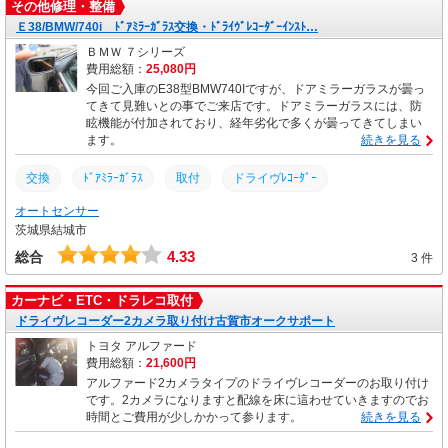
その他修理・整備
Ｅ38/BMW/740i ﾄﾞｱﾐﾗｰｶﾞﾗｽ交換・ﾄﾞﾗｲｳﾞﾚｺｰﾀﾞｰｲﾝｽﾄ…
ＢＭＷ ７シリーズ
費用総額：
25,080円
今回ご入庫のE38型BMW740Iですが、ドアミラーガラスが曇っ
てきて見難いとの事でご来店です。ドアミラーガラスには、防
眩機能が付加されており、経年劣化で多くが曇ってきてしまい
ます。
続きを見る
交換
取付
ドライヴﾚｺｰﾀﾞｰ
ﾄﾞｱﾐﾗｰｶﾞﾗｽ
オートセンサー
茨城県結城市
4.33
総合
3 件
カーナビ・ETC・ドラレコ取付
ドライヴレコーダー2カメラ取り付け古賀市オークサポート
トヨタ アルファード
費用総額：
21,600円
アルファード2カメラタイプのドライヴレコーダーのお取り付け
です。2カメラになりますと配線を床に這わせていきますのでお
時間とご費用が少しかかって参ります。
続きを見る