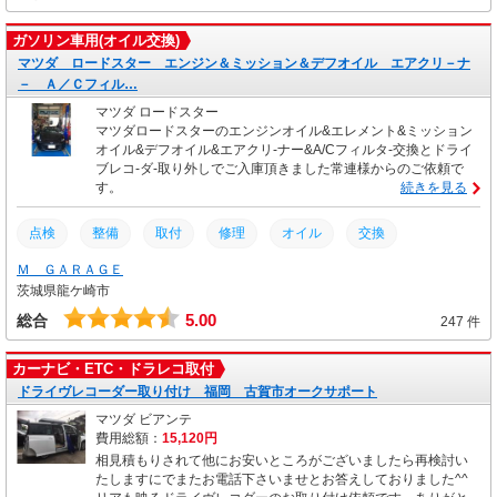
ガソリン車用(オイル交換)
マツダ ロードスター エンジン＆ミッション＆デフオイル エアクリ－ナ
－ Ａ／Ｃフィル…
マツダ ロードスター
マツダロードスターのエンジンオイル&エレメント&ミッション
オイル&デフオイル&エアクリ-ナー&A/Cフィルタ-交換とドライ
ブレコ-ダ-取り外しでご入庫頂きました常連様からのご依頼で
す。
続きを見る
点検
整備
取付
修理
オイル
交換
Ｍ ＧＡＲＡＧＥ
茨城県龍ケ崎市
5.00
総合
247 件
カーナビ・ETC・ドラレコ取付
ドライヴレコーダー取り付け 福岡 古賀市オークサポート
マツダ ビアンテ
費用総額：
15,120円
相見積もりされて他にお安いところがございましたら再検討い
たしますにでまたお電話下さいませとお答えしておりました^^