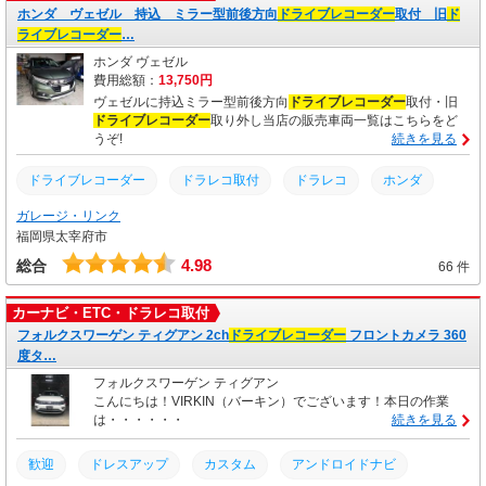
ホンダ ヴェゼル 持込 ミラー型前後方向
ドライブレコーダー
取付 旧
ド
大阪ドライブレコーダー取り付け
ライブレコーダー
…
ホンダ ヴェゼル
費用総額：
13,750円
ヴェゼルに持込ミラー型前後方向
ドライブレコーダー
取付・旧
ドライブレコーダー
取り外し当店の販売車両一覧はこちらをど
うぞ!
続きを見る
ドライブレコーダー
ドラレコ取付
ドラレコ
ホンダ
ガレージ・リンク
カスタム
土日営業
安い
人気車種
持込
取付
福岡県太宰府市
取り付け
交換
4.98
総合
66 件
カーナビ・ETC・ドラレコ取付
フォルクスワーゲン ティグアン 2ch
ドライブレコーダー
フロントカメラ 360
度タ…
フォルクスワーゲン ティグアン
こんにちは！VIRKIN（バーキン）でございます！本日の作業
は・・・・・・
続きを見る
歓迎
ドレスアップ
カスタム
アンドロイドナビ