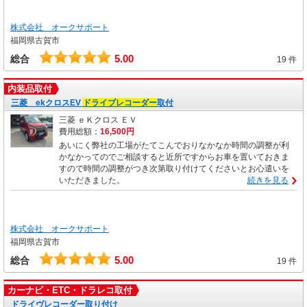
株式会社 オークサポート
福岡県古賀市
5.00
総合
19 件
内装品取付
三菱 ekクロスEV
ドライブレコーダー
取付
三菱 ｅＫクロス ＥＶ
費用総額：
16,500円
あいにく弊社の工場がたてこんでおりなかなか時間の調整が利
かなかってのでご相談すると近所ですからお車を置いておきま
すので時間の調整がつき次第取り付けてくださいとお心遣いを
いただきました。
続きを見る
株式会社 オークサポート
福岡県古賀市
5.00
総合
19 件
カーナビ・ETC・ドラレコ取付
ドライヴレコーダー取り付け