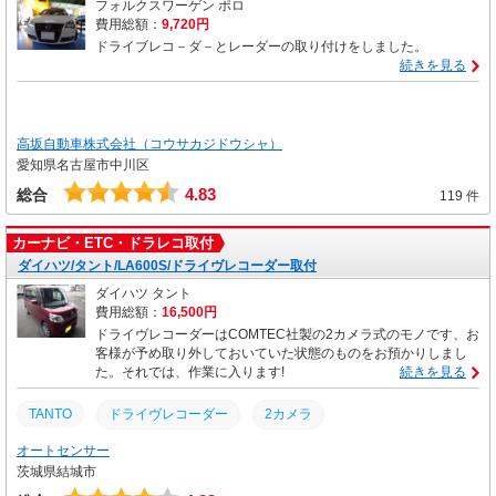
フォルクスワーゲン ポロ
費用総額：
9,720円
ドライブレコ－ダ－とレーダーの取り付けをしました。
続きを見る
高坂自動車株式会社（コウサカジドウシャ）
愛知県名古屋市中川区
4.83
総合
119 件
カーナビ・ETC・ドラレコ取付
ダイハツ/タント/LA600S/ドライヴレコーダー取付
ダイハツ タント
費用総額：
16,500円
ドライヴレコーダーはCOMTEC社製の2カメラ式のモノです、お
客様が予め取り外しておいていた状態のものをお預かりしまし
た。それでは、作業に入ります!
続きを見る
ドライヴレコーダー
2カメラ
TANTO
オートセンサー
茨城県結城市