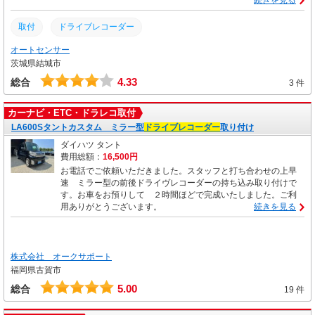
取付
ドライブレコーダー
オートセンサー
茨城県結城市
4.33
総合
3 件
カーナビ・ETC・ドラレコ取付
LA600Sタントカスタム ミラー型
ドライブレコーダー
取り付け
ダイハツ タント
費用総額：
16,500円
お電話でご依頼いただきました。スタッフと打ち合わせの上早
速 ミラー型の前後ドライヴレコーダーの持ち込み取り付けで
す。お車をお預りして ２時間ほどで完成いたしました。ご利
用ありがとうございます。
続きを見る
株式会社 オークサポート
福岡県古賀市
5.00
総合
19 件