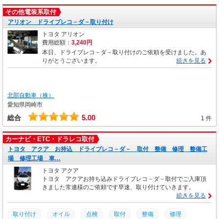
その他電装系取付
アリオン ドライブレコ－ダ－取り付け
トヨタ アリオン
費用総額：
3,240円
本日、ドライブレコ－ダ－取り付けのご依頼を受けました。あ
りがとうございます。
続きを見る
北部自動車（株）
愛知県岡崎市
5.00
総合
1 件
カーナビ・ETC・ドラレコ取付
トヨタ アクア お持込 ドライブレコ－ダ－ 取付 整備 修理 整備工
場 修理工場 車…
トヨタ アクア
トヨタ アクアお持ち込みドライブレコ－ダ－取付でご入庫頂
きました常連様のご依頼です早速、取り付けていきます。
続きを見る
取り付け
オイル
点検
取付
整備
修理