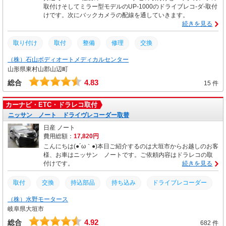
取付けそしてミラー型モデルのUP-1000のドライブレコ-ダ-取付
けです。次にバックカメラの配線を通していきます。
続きを見る
取り付け
取付
整備
修理
交換
（株）石山ボディオートメディカルセンター
山形県東村山郡山辺町
4.83
総合
15 件
カーナビ・ETC・ドラレコ取付
ニッサン ノート ドライヴレコーダー取替
日産 ノート
費用総額：
17,820円
こんにちは(●´ω｀●)本日ご紹介するのは大垣市からお越しのお客
様、お車はニッサン ノートです。ご依頼内容はドラレコの取
付けです。
続きを見る
取付
交換
持込部品
持ち込み
ドライブレコーダー
（株）水野モータース
日産
岐阜県大垣市
4.92
総合
682 件