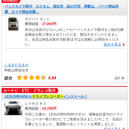
orotest5
バックカメラ取付 カスタム 岩出市 紀の川市 和歌山 パーツ持込作
業 タイヤ持込作業…
ダイハツ タント
費用総額：
27,000円
本日は当店のどらいぶれこーだーバックカメラ取付をご紹介()新
品商品を取り寄せさせていただき、取付させていただきまし
た。当店は持込み取付大歓迎!まずはお気軽にお問合せくださ
い。
続きを見る
くるまだるまや
和歌山県岩出市
4.94
総合
297 件
カーナビ・ETC・ドラレコ取付
LEXUS/RX450ｈ/
ドライブレコーダー
インストール！
レクサス ＲＸ
費用総額：
10,780円
今回ご入庫の、LEXUS/RX450Hですが、保険会社貸与のドライ
ヴレコーダー取り付けにてご依頼を頂きました!そこで、当店の
出番となりました。電源取り出しソケットを用意しました。
続きを見る