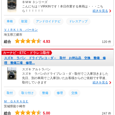
ＢＭＷ ３シリーズ
こんにちは！VIRKINです！本日作業する車両は・・・こち
ら！！！！！！
続きを見る
車検
歓迎
アンドロイドナビ
ドレスアップ
ＶＩＲＫＩＮ バーキン
カスタム
325ツーリング
取り付け
ドライブレコーダー
埼玉県三郷市
前後ドライブレコーダー
取付
2chドラレコ
BMW
4.93
総合
120 件
ドラレコ
前後ドラレコ
2chドライブレコーダー
カーナビ・ETC・ドラレコ取付
スズキ ラパン ドライブレコ－ダ－ 取付 お持込品 交換 整備 修
理 整備工場 修理…
スズキ アルトラパン
スズキ ラパンのドライブレコ－ダ－取付でご入庫頂きました
先日、別の車両でご入庫頂いたお客様からのご依頼です早速、
取付していきます
続きを見る
取付
取り付け
整備
修理
交換
Ｍ ＧＡＲＡＧＥ
茨城県龍ケ崎市
5.00
総合
247 件