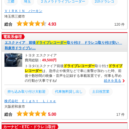
三郷
埼玉
２カメラドライブレコーダー
2chドラレコ
nboxドライブレコーダー持込
nboxドラレコ持込取付野田市
ＶＩＲＫＩＮ バーキン
取付
ドライブレコーダー
ドラレコ
2ch
埼玉県三郷市
nboxユピテル野田市
nboxドラレコ野田市
アンドロイドナビ
取り付け
4.93
総合
120 件
nboxドライブレコーダー取付
電装系修理
エスクァイア 前後
ドライブレコーダー
取り付け ドラレコ取り付け安い
和泉市ドライブレ…
トヨタ エスクァイア
費用総額：
49,500円
トヨタ/エスクァイア前後
ドライブレコーダー
取り付け
ドライブ
レコーダー
は、急停止や衝突などで車に衝撃が加わった時、前
後十数秒間の映像・音声を記録する車載装置です。何事も早め
の行動が大事ですね!
続きを見る
持ち込み取り付け大歓迎
代車無料貸し出し
土日祝営業
株式会社 Ｅｉｇｈｔ Ｌｉｎｅ
前後ドライブレコーダー取り付け
貝塚市ドライブレコーダー取り付
大阪府和泉市
岸和田市ドライブレコーダー取り
堺市ドライブレコーダー取り付け
5.00
総合
17 件
泉州ドライブレコーダー取り付け
南大阪ドライブレコーダー取り付
カーナビ・ETC・ドラレコ取付