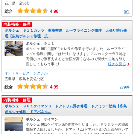
石川県 金沢市
4.96
総合
5件
内装補修・修理
ポルシェ ９１１カレラ 車検整備 ルーフライニング修理 天張り垂れ修
理【広島ポルシェ修理 広…
ポルシェ ９１１
ポルシェ 991.1型911カレラの作業を行いました。ルーフライニ
ングの修理に関しては外注になります。アルカンターラ生地は
高価なので張替えすると金額が高くなるので現状の生地を張り
直ししてもらう事に!
続きを見る
オートサービス シグナル
広島県 広島市安佐北区
4.99
総合
279件
内装補修・修理
ポルシェ ９８１ケイマンＳ ドアトリム浮き修理 ドアミラー塗装【広島
ポルシェ修理 ドアパネル…
ポルシェ ケイマン
ポルシェ 981ケイマンSの作業を行いました。ドラミラーの塗装
依頼で入庫しましたが、ドアトリム(ドアパネル)の上部が浮いて