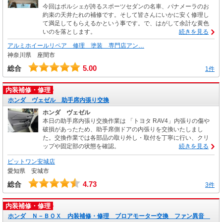
今回はポルシェが誇るスポーツセダンの名車、パナメーラのお
約束の天井たれの補修です。そして皆さんにいかに安く修理し
て満足してもらえるかという事です。で、はがして余計な黄色
いのを落とします。
続きを見る
アルミホイールリペア 修理 塗装 専門店アン…
神奈川県 座間市
5.00
総合
1件
内装補修・修理
ホンダ ヴェゼル 助手席内張り交換
ホンダ ヴェゼル
本日の助手席内張り交換作業は 「トヨタ RAV4」内張りの傷や
破損があったため、助手席側ドアの内張りを交換いたしまし
た。交換作業では各部品の取り外し・取付を丁寧に行い、クリ
ップや固定部の状態を確認。
続きを見る
ピットワン安城店
愛知県 安城市
4.73
総合
3件
内装補修・修理
ホンダ Ｎ－ＢＯＸ 内装補修・修理 ブロアモーター交換 ファン異音