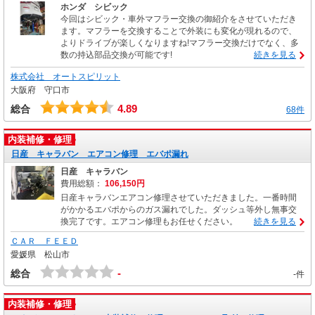
ホンダ シビック
今回はシビック・車外マフラー交換の御紹介をさせていただき
ます。マフラーを交換することで外装にも変化が現れるので、
よりドライブが楽しくなりますね!マフラー交換だけでなく、多
数の持込部品交換が可能です!
続きを見る
株式会社 オートスピリット
大阪府 守口市
4.89
総合
68件
内装補修・修理
日産 キャラバン エアコン修理 エバポ漏れ
日産 キャラバン
費用総額：
106,150円
日産キャラバンエアコン修理させていただきました。一番時間
がかかるエバポからのガス漏れでした。ダッシュ等外し無事交
換完了です。エアコン修理もお任せください。
続きを見る
ＣＡＲ ＦＥＥＤ
愛媛県 松山市
-
総合
-件
内装補修・修理