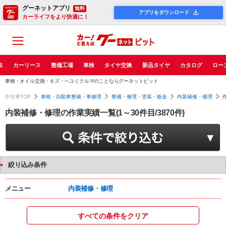
グーネットアプリ
無料
アプリをダウンロード
カーライフをより快適に！
取
カーリース
整備工場
車検
タイヤ交換
新品タイヤ
カタログ
ロー
車検・オイル交換・キズ・ヘコミクルマのことならグーネットピット
中古車TOP
車検・自動車整備・車修理
整備・修理・塗装・板金
内装補修・修理
内装補修・修理の作業実績一覧(1～30件目/3870件)
絞り込み条件
メニュー
内装補修・修理