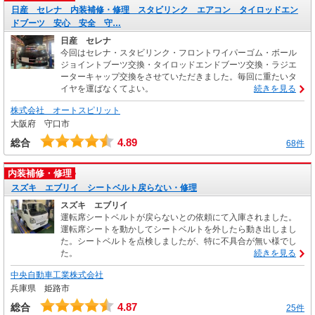
日産 セレナ 内装補修・修理 スタビリンク エアコン タイロッドエン
ドブーツ 安心 安全 守…
日産 セレナ
今回はセレナ・スタビリンク・フロントワイパーゴム・ボール
ジョイントブーツ交換・タイロッドエンドブーツ交換・ラジエ
ーターキャップ交換をさせていただきました。毎回に重たいタ
イヤを運ばなくてよい。
続きを見る
株式会社 オートスピリット
大阪府 守口市
4.89
総合
68件
内装補修・修理
スズキ エブリイ シートベルト戻らない・修理
スズキ エブリイ
運転席シートベルトが戻らないとの依頼にて入庫されました。
運転席シートを動かしてシートベルトを外したら動き出しまし
た。シートベルトを点検しましたが、特に不具合が無い様でし
た。
続きを見る
中央自動車工業株式会社
兵庫県 姫路市
4.87
総合
25件