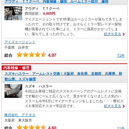
アウディ ＴＴクーペ 内装補修・修理 ルームミラー取付 修理
アウディ ＴＴクーペ
費用総額：
4,400円
アイズエージェントです!作業はルームミラーが落ちてきてしま
ったので、その取り付けです。おそらくミラー型レーダー探知
機が装着されていた事により、ミラーに負荷がかかってしま
い、落ちてしまったのでしょう。
続きを見る
アイズエージェント
千葉県 白井市
4.97
総合
71件
内装補修・修理
スズキハスラー アームレスト交換！大阪府、奈良県、京都府、兵庫県、和
歌山県、スズキ修理
スズキ ハスラー
今回はお客様ご指定のスズキスペーシアのアームレストに交換
です幅がぐーんと広くなって、置きやすくなりました人気のハ
スラーも今年6月にマイナーチェンジをしましたね・・・弊社ス
ズキ車対応テスター常設店です。
続きを見る
株式会社 アクタス
大阪府 東大阪市
4.60
総合
11件