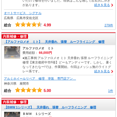
いたので修理を行いました。現状はこんな感じで左右共に浮き
があります。
続きを見る
オートサービス シグナル
広島県 広島市安佐北区
4.99
総合
279件
内装補修・修理
【アルファロメオ ミト】 天井垂れ 張替 ルーフライニング 修理
アルファロメオ ミト
費用総額：
66,000円
●施工事例:アルファロメオ ミト 天井垂れ 張替 ルーフライニング
修理【東京都府中市F様】どーもアンディーです。しかし、暑く
なってきたなー!では、作業開始。今回はメッシュ無のライトグ
レー系です。
続きを見る
アルミホイールリペア 修理 塗装 専門店アン…
神奈川県 座間市
5.00
総合
1件
内装補修・修理
【BMW 1シリーズ】 天井垂れ 張替 ルーフライニング 修理
ＢＭＷ １シリーズ