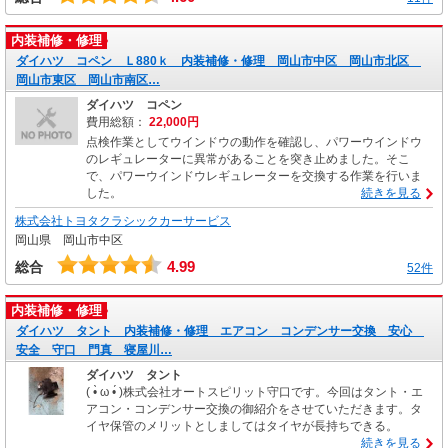
内装補修・修理
ダイハツ コペン Ｌ880ｋ 内装補修・修理 岡山市中区 岡山市北区
岡山市東区 岡山市南区…
ダイハツ コペン
費用総額：
22,000円
点検作業としてウインドウの動作を確認し、パワーウインドウ
のレギュレーターに異常があることを突き止めました。そこ
で、パワーウインドウレギュレーターを交換する作業を行いま
した。
続きを見る
株式会社トヨタクラシックカーサービス
岡山県 岡山市中区
4.99
総合
52件
内装補修・修理
ダイハツ タント 内装補修・修理 エアコン コンデンサー交換 安心
安全 守口 門真 寝屋川…
ダイハツ タント
( •̀ ω •́ )株式会社オートスピリット守口です。今回はタント・エ
アコン・コンデンサー交換の御紹介をさせていただきます。タ
イヤ保管のメリットとしましてはタイヤが長持ちできる。
続きを見る