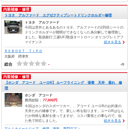
内装補修・修理
トヨタ アルファード エグゼクティブシートドリンクホルダー修理
トヨタ アルファード
今回は意外とあるあるのトヨタ、アルファードの2列目シートの
ドリンクホルダーが開閉ができなくなった為分解して修理致し
ました。取扱銀行:三菱UFJ取扱オートローン:オリコ/プレミアフ
ァイナンス
続きを見る
ＲＥＢＯＯＴ ＴＩＰＯ
大阪府 摂津市
-
総合
-件
内装補修・修理
【ホンダ アコード ユーロR】 ルーフライニング 張替 天井 垂れ 修
理
ホンダ アコード
費用総額：
77,000円
今回はホンダのスポーツカー、、アコード ユーロRのお約束の
天井たれの補修です。で、新しい布を貼ります。ユーロRはなん
だか特殊な素材を使ってますが、コスパ重視との事なので、似
た色で対応しました。
続きを見る
アルミホイールリペア 修理 塗装 専門店アン…