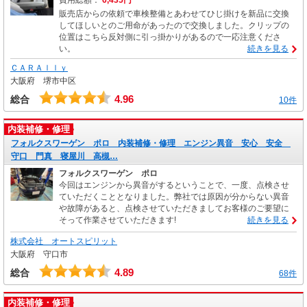
販売店からの依頼で車検整備とあわせてひじ掛けを新品に交換
してほしいとのご用命があったので交換しました。クリップの
位置はこちら反対側に引っ掛かりがあるので一応注意くださ
い。
続きを見る
ＣＡＲＡｌｌｙ
大阪府 堺市中区
4.96
総合
10件
内装補修・修理
フォルクスワーゲン ポロ 内装補修・修理 エンジン異音 安心 安全
守口 門真 寝屋川 高槻…
フォルクスワーゲン ポロ
今回はエンジンから異音がするということで、一度、点検させ
ていただくこととなりました。弊社では原因が分からない異音
や故障があると、点検させていただきましてお客様のご要望に
そって作業させていただきます!
続きを見る
株式会社 オートスピリット
大阪府 守口市
4.89
総合
68件
内装補修・修理