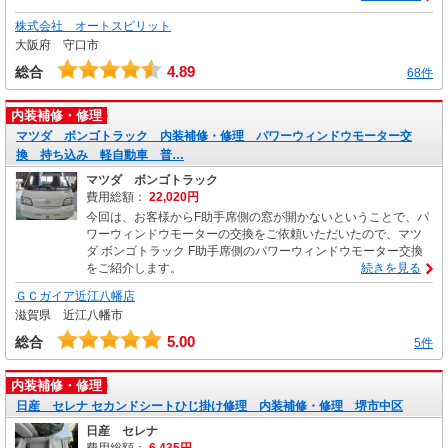
株式会社 オートスピリット
大阪府 守口市
4.89
総合
68件
内装補修・修理
マツダ ボンゴトラック 内装補修・修理 パワーウィンドウモーター交
換 持ち込み 軽自動車 普…
マツダ ボンゴトラック
費用総額：
22,020円
今回は、お客様からF助手席側の窓が開かないということで、パ
ワーウィンドウモーターの交換をご依頼いただいたので、マツ
ダ ボンゴトラック F助手席側のパワーウィンドウモーター交換
をご紹介します。
続きを見る
ＧＣガイア近江八幡店
滋賀県 近江八幡市
5.00
総合
5件
内装補修・修理
日産 セレナ セカンドシートひじ掛け修理 内装補修・修理 堺市中区
日産 セレナ
費用総額：
6,435円