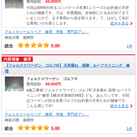
費用総額：
66,000円
今回はBMWが誇るコンパクトの名車1シリーズのお約束の天井
たれの補修です。では、作業開始。全体的にたるみが出てきて
いましたので、まず車両から抜き取ります。で、はがして余計
な黄色いのを落とします。
続きを見る
アルミホイールリペア 修理 塗装 専門店アン…
神奈川県 座間市
5.00
総合
1件
内装補修・修理
【フォルクスワーゲン ゴルフR】 天井垂れ 張替 ルーフライニング 修
理
フォルクスワーゲン ゴルフＲ
費用総額：
66,000円
●施工事例:フォルクスワーゲン ゴルフR 天井垂れ 張替 ルーフラ
イニング 修理【横浜市港南区M様】ども、あんでぃです。今回
はワーゲンが誇る名車ゴルフのお約束の天井たれの補修です。
こんな感じです!
続きを見る
アルミホイールリペア 修理 塗装 専門店アン…
神奈川県 座間市
5.00
総合
1件