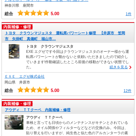
神奈川県 座間市
5.00
総合
1件
内装補修・修理
トヨタ クラウンマジェスタ 運転席パワーシート修理 【井原市 笠岡
市 矢掛町 真備町 福山市…
トヨタ クラウンマジェスタ
EXE エグゼです今回はクラウンマジェスタのオーナー様から運
転席パワーシートが動かないと依頼いただきましたので紹介し
ていきます!作動確認したところ前後の移動ができない状態でし
た。
続きを見る
ＥＸＥ エグゼ株式会社
岡山県 井原市
5.00
総合
12件
内装補修・修理
アウディ ＴＴクーペ 内装補修・修理
アウディ ＴＴクーペ
車検と言っても日頃からのメンテナンスがキチンとされている
ため、オイル関係やフィルターなどなどの交換のみ。今回は、
貼り替えを行いますが、純生色と似た色のアルカンターラの素