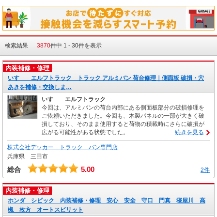
検索結果
3870
件中 1 - 30件を表示
内装補修・修理
いすゞ エルフトラック トラック アルミバン 荷台修理｜側面板 破損・穴
あきを補修・交換しま…
いすゞ エルフトラック
今回は、アルミバンの荷台内部にある側面板部分の破損修理を
ご依頼いただきました。今回も、木製パネルの一部が大きく破
損しており、そのまま使用すると荷物の積載時にさらに破損が
広がる可能性がある状態でした。
続きを見る
株式会社デッカー トラック バン専門店
兵庫県 三田市
5.00
総合
2件
内装補修・修理
ホンダ シビック 内装補修・修理 安心 安全 守口 門真 寝屋川 高
槻 枚方 オートスピリット