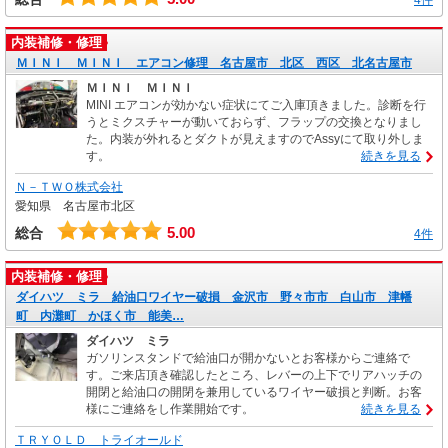
内装補修・修理
ＭＩＮＩ ＭＩＮＩ エアコン修理 名古屋市 北区 西区 北名古屋市
ＭＩＮＩ ＭＩＮＩ
MINI エアコンが効かない症状にてご入庫頂きました。診断を行
うとミクスチャーが動いておらず、フラップの交換となりまし
た。内装が外れるとダクトが見えますのでAssyにて取り外しま
す。
続きを見る
Ｎ－ＴＷＯ株式会社
愛知県 名古屋市北区
5.00
総合
4件
内装補修・修理
ダイハツ ミラ 給油口ワイヤー破損 金沢市 野々市市 白山市 津幡
町 内灘町 かほく市 能美…
ダイハツ ミラ
ガソリンスタンドで給油口が開かないとお客様からご連絡で
す。ご来店頂き確認したところ、レバーの上下でリアハッチの
開閉と給油口の開閉を兼用しているワイヤー破損と判断。お客
様にご連絡をし作業開始です。
続きを見る
ＴＲＹＯＬＤ トライオールド