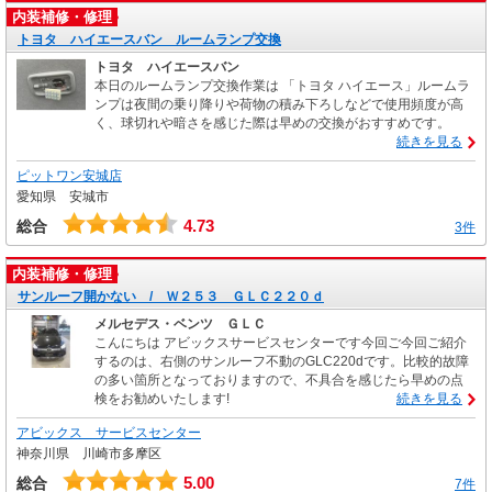
内装補修・修理
トヨタ ハイエースバン ルームランプ交換
トヨタ ハイエースバン
本日のルームランプ交換作業は 「トヨタ ハイエース」ルームラ
ンプは夜間の乗り降りや荷物の積み下ろしなどで使用頻度が高
く、球切れや暗さを感じた際は早めの交換がおすすめです。
続きを見る
ピットワン安城店
愛知県 安城市
4.73
総合
3件
内装補修・修理
サンルーフ開かない / Ｗ２５３ ＧＬＣ２２０ｄ
メルセデス・ベンツ ＧＬＣ
こんにちは アビックスサービスセンターです今回ご今回ご紹介
するのは、右側のサンルーフ不動のGLC220dです。比較的故障
の多い箇所となっておりますので、不具合を感じたら早めの点
検をお勧めいたします!
続きを見る
アビックス サービスセンター
神奈川県 川崎市多摩区
5.00
総合
7件