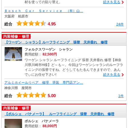
材を使っての貼り替え。
続きを見る
Ｂｏｓｃｈ Ｃａｒ Ｓｅｒｖｉｃｅ （有）山…
大阪府 柏原市
4.95
総合
24件
内装補修・修理
【ワーゲン シャラン】ルーフライニング 張替 天井垂れ 修理
フォルクスワーゲン シャラン
費用総額：
82,500円
ワーゲン シャラン ルーフライニング 張替 天井垂れ 修理【神奈
川県川崎市H様】ど～も～。今回はワーゲンシャランのルーフラ
イニングの張替ですね。どうしてもたるんできますので、あん
でぃにお任せ下さい!
続きを見る
アルミホイールリペア 修理 塗装 専門店アン…
神奈川県 座間市
5.00
総合
1件
内装補修・修理
【ポルシェ パナメーラ】 ルーフライニング 張替 天井垂れ 修理
ポルシェ パナメーラ
費用総額：
88,000円