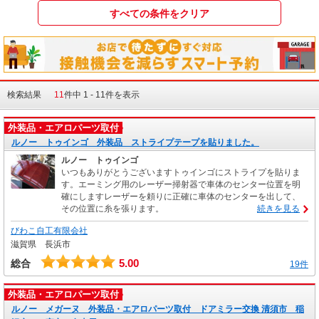
検索結果
11
件中 1 - 11件を表示
外装品・エアロパーツ取付
ルノー トゥインゴ 外装品 ストライプテープを貼りました。
ルノー トゥインゴ
いつもありがとうございますトゥインゴにストライプを貼りま
す。エーミング用のレーザー掃射器で車体のセンター位置を明
確にしますレーザーを頼りに正確に車体のセンターを出して、
その位置に糸を張ります。
続きを見る
びわこ自工有限会社
滋賀県 長浜市
5.00
総合
19件
外装品・エアロパーツ取付
ルノー メガーヌ 外装品・エアロパーツ取付 ドアミラー交換 清須市 稲