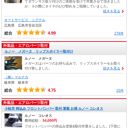
てダウンサス取り付けのご依頼を受けて作業させて頂きました
が、その際にタイヤのひび割れをご指摘していました。
続きを見る
オートサービス シグナル
広島県 広島市安佐北区
4.99
総合
279件
外装品・エアロパーツ取付
ルノー メガーヌ リップスポイラー取付け
ルノー メガーヌ
メガーヌはパーツのお持ち込みで、リップスポイラーをお取り
付け致しました。
続きを見る
（株）マルナカ
岐阜県 岐阜市
4.75
総合
15件
外装品・エアロパーツ取付
小松市 持込み フロントバンパー 取付 塗装 お得 ルノー コレオス
ルノー コレオス
費用総額：
54,000円
フロントバンパーの持込み塗装&取付作業をしました。(下部に