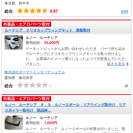
東京都 府中市
4.97
総合
49件
外装品・エアロパーツ取付
ルーテシア クリオカップウィングキット 塗装取付
ルノー ルーテシア
費用総額：
55,000円
グーネットピットからお問い合わせいただき、パーツ持ち込み
でルーテシアにクリオカップウィングキットを取り付けまし
た。 お客様のイメージ通りになったようで大変喜んでいただ
けました。
続きを見る
株式会社ボーマーインターナショナル
愛知県 春日井市
-
総合
-件
外装品・エアロパーツ取付
ルノー ルーテシア Ｒ．Ｓ ルノースポール リアウイング取付け リア
スポイラー取付け 部品持…
ルノー ルーテシア
費用総額：
7,000円
ルノー ルーテシア ルノースポールの作業を行いました。部