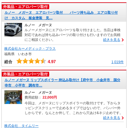
外装品・エアロパーツ取付
ルノー メガーヌ エアロパーツ取付 パーツ持ち込み エアロ取り付
け カスタム 板金塗装 見…
ルノー メガーヌ
ルノーメガーヌにエアロパーツを取り付けました。当店は車検
対応であれば持ち込みパーツの取り付けも行いますのでお気軽
にご相談ください。
続きを見る
株式会社カーメディック・プラス
福島県 いわき市
4.97
総合
1,019件
外装品・エアロパーツ取付
ルノー メガーヌ リップスポイラー 持込み取付け【府中市 小金井市 国分
寺市 小平市 調布市…
ルノー メガーヌ
費用総額：
22,000円
今回は、メガーヌにリップスポイラーの取付けです。下からタ
ッピングスクリューで止めるタイプではないので、バンパー外
しからです。なんとか外して、これから穴あけ&ネジ止めです。
続きを見る
株式会社 タイムリー