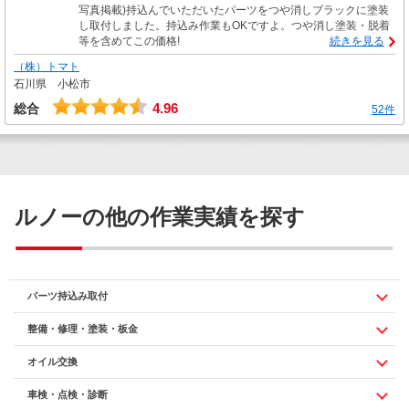
写真掲載)持込んでいただいたパーツをつや消しブラックに塗装
し取付しました。持込み作業もOKですよ。つや消し塗装・脱着
等を含めてこの価格!
続きを見る
（株）トマト
石川県 小松市
4.96
総合
52件
ルノーの他の作業実績を探す
パーツ持込み取付
整備・修理・塗装・板金
オイル交換
車検・点検・診断