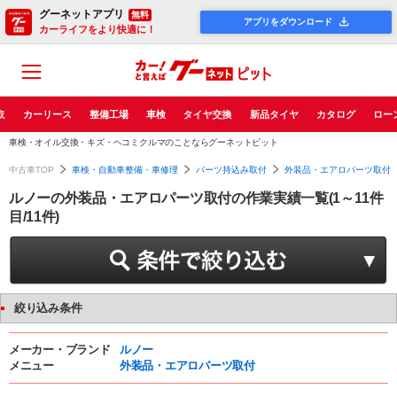
グーネットアプリ
無料
アプリをダウンロード
カーライフをより快適に！
取
カーリース
整備工場
車検
タイヤ交換
新品タイヤ
カタログ
ロー
車検・オイル交換・キズ・ヘコミクルマのことならグーネットピット
中古車TOP
車検・自動車整備・車修理
パーツ持込み取付
外装品・エアロパーツ取付
ルノーの外装品・エアロパーツ取付の作業実績一覧(1～11件
目/11件)
絞り込み条件
メーカー・ブランド
ルノー
メニュー
外装品・エアロパーツ取付