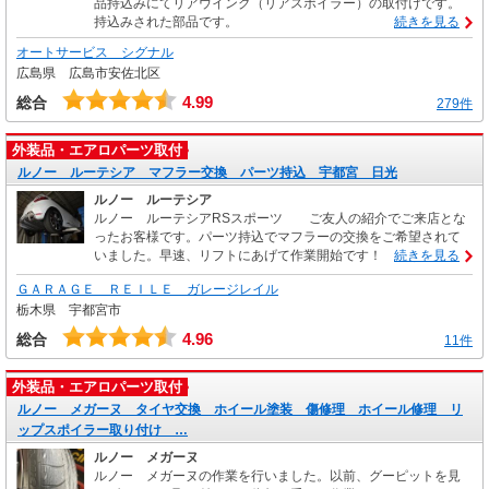
品持込みにてリアウイング（リアスポイラー）の取付けです。
持込みされた部品です。
続きを見る
オートサービス シグナル
広島県 広島市安佐北区
4.99
総合
279件
外装品・エアロパーツ取付
ルノー ルーテシア マフラー交換 パーツ持込 宇都宮 日光
ルノー ルーテシア
ルノー ルーテシアRSスポーツ ご友人の紹介でご来店とな
ったお客様です。パーツ持込でマフラーの交換をご希望されて
いました。早速、リフトにあげて作業開始です！
続きを見る
ＧＡＲＡＧＥ ＲＥＩＬＥ ガレージレイル
栃木県 宇都宮市
4.96
総合
11件
外装品・エアロパーツ取付
ルノー メガーヌ タイヤ交換 ホイール塗装 傷修理 ホイール修理 リ
ップスポイラー取り付け …
ルノー メガーヌ
ルノー メガーヌの作業を行いました。以前、グーピットを見