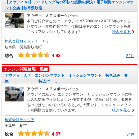
【アウディ A7】アイドリング時の不快な振動を解決！電子制御エンジンマウ
ント交換【岐阜県岐南…
アウディ Ａ７スポーツバック
本日ご紹介するのは、アウディ A7(2000cc / 2.0 TFSI)のエンジ
ンマウント交換作業です。今回は左右のエンジンマウントを新
品へリフレッシュしていきます!
続きを見る
株式会社Ｍｏｂｉｌｉｔｙ
岐阜県 羽島郡岐南町
4.92
総合
52件
エンジン関連修理・整備
アウディ Ａ７ エンジンマウント ミッションマウント 持ち込み 交
換 持込パー…
アウディ Ａ７スポーツバック
アウディのA7が、エンジンマウントとミッションマウントの持
ち込み交換で入庫しました!作業ですが、簡単に取り外し出来る
ものではないのでいろいろと少し大変です。ミッションマウン
トも同様に交換していきます。
続きを見る
株式会社テクシア
千葉県 柏市
4.67
総合
34件