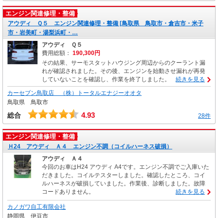
エンジン関連修理・整備
アウディ Ｑ５ エンジン関連修理・整備 [鳥取県 鳥取市・倉吉市・米子
市・岩美町・湯梨浜町・…
アウディ Ｑ５
費用総額：
190,300円
その結果、サーモスタットハウジング周辺からのクーラント漏
れが確認されました。その後、エンジンを始動させ漏れが再発
していないことを確認し、作業を終了しました。
続きを見る
カーセブン鳥取店 （株）トータルエナジーオオタ
鳥取県 鳥取市
4.93
総合
28件
エンジン関連修理・整備
Ｈ24 アウディ Ａ４ エンジン不調（コイルハーネス破損）
アウディ Ａ４
今回のお車はH24 アウディ A4です。エンジン不調でご入庫いた
だきました。コイルテスターしました。確認したところ、コイ
ルハーネスが破損していました。作業後、診断しました。故障
コードありません。
続きを見る
カノガワ自工有限会社
静岡県 伊豆市