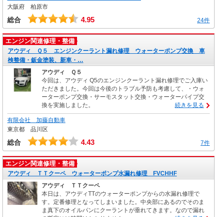
大阪府 柏原市
4.95
総合
24件
エンジン関連修理・整備
アウディ Ｑ５ エンジンクーラント漏れ修理 ウォーターポンプ交換 車
検整備・鈑金塗装、新車・…
アウディ Ｑ５
今回は、アウディ Q5のエンジンクーラント漏れ修理でご入庫い
ただきました。今回は今後のトラブル予防も考慮して、・ウォ
ーターポンプ交換・サーモスタット交換・ウォーターパイプ交
換を実施しました。
続きを見る
有限会社 加藤自動車
東京都 品川区
4.43
総合
7件
エンジン関連修理・整備
アウディ ＴＴクーペ ウォーターポンプ水漏れ修理 FVCHHF
アウディ ＴＴクーペ
本日は、アウディTTのウォーターポンプからの水漏れ修理で
す。定番修理となってしまいました。中央部にあるのでそのま
ま真下のオイルパンにクーラントが垂れてきます。なので漏れ