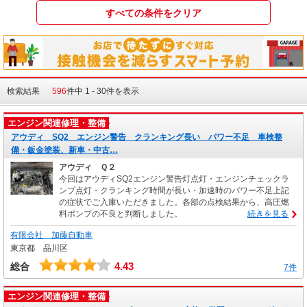
検索結果
596
件中 1 - 30件を表示
エンジン関連修理・整備
アウディ SQ2 エンジン警告 クランキング長い パワー不足 車検整
備・鈑金塗装、新車・中古…
アウディ Ｑ２
今回はアウディSQ2エンジン警告灯点灯・エンジンチェックラ
ンプ点灯・クランキング時間が長い・加速時のパワー不足上記
の症状でご入庫いただきました。各部の点検結果から、高圧燃
料ポンプの不良と判断しました。
続きを見る
有限会社 加藤自動車
東京都 品川区
4.43
総合
7件
エンジン関連修理・整備