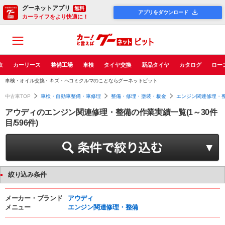
グーネットアプリ
無料
アプリをダウンロード
カーライフをより快適に！
取
カーリース
整備工場
車検
タイヤ交換
新品タイヤ
カタログ
ロー
車検・オイル交換・キズ・ヘコミクルマのことならグーネットピット
中古車TOP
車検・自動車整備・車修理
整備・修理・塗装・板金
エンジン関連修理・
アウディのエンジン関連修理・整備の作業実績一覧(1～30件
目/596件)
絞り込み条件
メーカー・ブランド
アウディ
メニュー
エンジン関連修理・整備