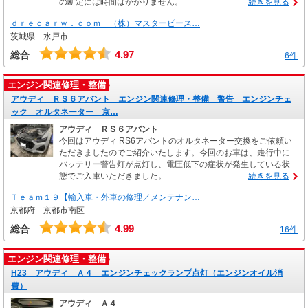
の断定には時間はかかりません。
続きを見る
ｄｒｅｃａｒｗ．ｃｏｍ （株）マスターピース…
茨城県 水戸市
4.97
総合
6件
エンジン関連修理・整備
アウディ ＲＳ６アバント エンジン関連修理・整備 警告 エンジンチェ
ック オルタネーター 京…
アウディ ＲＳ６アバント
今回はアウディ RS6アバントのオルタネーター交換をご依頼い
ただきましたのでご紹介いたします。今回のお車は、走行中に
バッテリー警告灯が点灯し、電圧低下の症状が発生している状
態でご入庫いただきました。
続きを見る
Ｔｅａｍ１９【輸入車・外車の修理／メンテナン…
京都府 京都市南区
4.99
総合
16件
エンジン関連修理・整備
H23 アウディ Ａ４ エンジンチェックランプ点灯（エンジンオイル消
費）
アウディ Ａ４