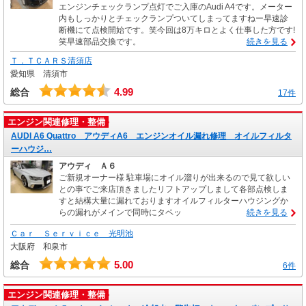
エンジンチェックランプ点灯でご入庫のAudi A4です。メーター
内もしっかりとチェックランプついてしまってますねー早速診
断機にて点検開始です。笑今回は8万キロとよく仕事した方です!
笑早速部品交換です。
続きを見る
Ｔ．ＴＣＡＲＳ清須店
愛知県 清須市
4.99
総合
17件
エンジン関連修理・整備
AUDI A6 Quattro アウディA6 エンジンオイル漏れ修理 オイルフィルタ
ーハウジ…
アウディ Ａ６
ご新規オーナー様 駐車場にオイル溜りが出来るので見て欲しい
との事でご来店頂きましたリフトアップしまして各部点検しま
すと結構大量に漏れておりますオイルフィルターハウジングか
らの漏れがメインで同時にタペッ
続きを見る
Ｃａｒ Ｓｅｒｖｉｃｅ 光明池
大阪府 和泉市
5.00
総合
6件
エンジン関連修理・整備