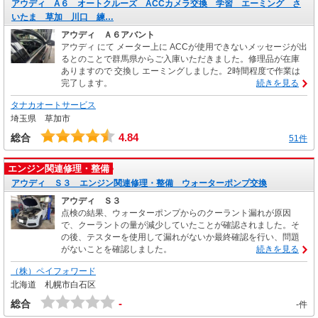
アウディ A６ オートクルーズ ACCカメラ交換 学習 エーミング さ
いたま 草加 川口 練…
アウディ Ａ６アバント
アウディ にて メーター上に ACCが使用できないメッセージが出
るとのことで群馬県からご入庫いただきました。修理品が在庫
ありますので 交換し エーミングしました。2時間程度で作業は
完了します。
続きを見る
タナカオートサービス
埼玉県 草加市
4.84
総合
51件
エンジン関連修理・整備
アウディ Ｓ３ エンジン関連修理・整備 ウォーターポンプ交換
アウディ Ｓ３
点検の結果、ウォーターポンプからのクーラント漏れが原因
で、クーラントの量が減少していたことが確認されました。そ
の後、テスターを使用して漏れがないか最終確認を行い、問題
がないことを確認しました。
続きを見る
（株）ペイフォワード
北海道 札幌市白石区
-
総合
-件