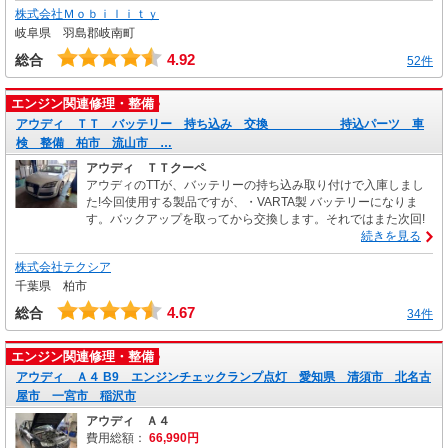
株式会社Ｍｏｂｉｌｉｔｙ
岐阜県 羽島郡岐南町
4.92
総合
52件
エンジン関連修理・整備
アウディ ＴＴ バッテリー 持ち込み 交換 持込パーツ 車
検 整備 柏市 流山市 …
アウディ ＴＴクーペ
アウディのTTが、バッテリーの持ち込み取り付けで入庫しまし
た!今回使用する製品ですが、・VARTA製 バッテリーになりま
す。バックアップを取ってから交換します。それではまた次回!
続きを見る
株式会社テクシア
千葉県 柏市
4.67
総合
34件
エンジン関連修理・整備
アウディ Ａ４ B9 エンジンチェックランプ点灯 愛知県 清須市 北名古
屋市 一宮市 稲沢市
アウディ Ａ４
費用総額：
66,990円