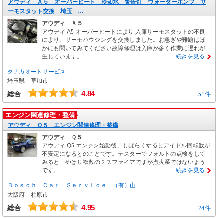
アウディ Ａ５ オーバーヒート 冷却水 警告灯 ウォーターポンプ サ
ーモスタット交換 埼玉 …
アウディ Ａ５
アウディ A5 オーバーヒートにより 入庫サーモスタットの不良
により、サーモハウジングを交換しました。お急ぎや難題はほ
かにも聞いてみてください故障修理は入庫が多く作業に遅れが
生じています。
続きを見る
タナカオートサービス
埼玉県 草加市
4.84
総合
51件
エンジン関連修理・整備
アウディ Ｑ５ エンジン関連修理・整備
アウディ Ｑ５
アウディ Q5 エンジン始動後、しばらくするとアイドル回転数が
不安定になるとのことです。テスターでフォルトの点検をして
みると、やはり複数のミスファイアですが点火系ではないよう
です。
続きを見る
Ｂｏｓｃｈ Ｃａｒ Ｓｅｒｖｉｃｅ （有）山…
大阪府 柏原市
4.95
総合
24件