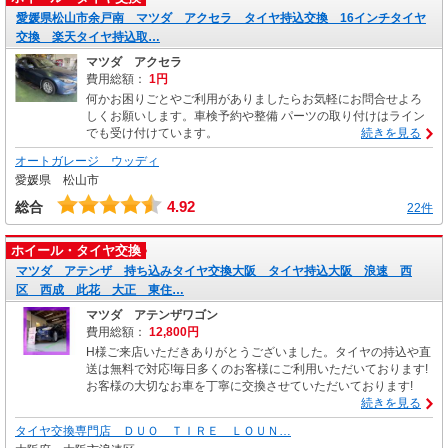
愛媛県松山市余戸南 マツダ アクセラ タイヤ持込交換 16インチタイヤ
交換 楽天タイヤ持込取…
マツダ アクセラ
費用総額：
1円
何かお困りごとやご利用がありましたらお気軽にお問合せよろ
しくお願いします。車検予約や整備 パーツの取り付けはライン
でも受け付けています。
続きを見る
オートガレージ ウッディ
愛媛県 松山市
4.92
総合
22件
ホイール・タイヤ交換
マツダ アテンザ 持ち込みタイヤ交換大阪 タイヤ持込大阪 浪速 西
区 西成 此花 大正 東住…
マツダ アテンザワゴン
費用総額：
12,800円
H様ご来店いただきありがとうございました。タイヤの持込や直
送は無料で対応!毎日多くのお客様にご利用いただいております!
お客様の大切なお車を丁寧に交換させていただいております!
続きを見る
タイヤ交換専門店 ＤＵＯ ＴＩＲＥ ＬＯＵＮ…