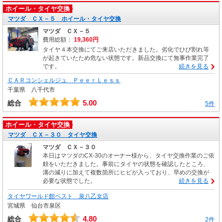
ホイール・タイヤ交換
マツダ ＣＸ－５ ホイール・タイヤ交換
マツダ ＣＸ－５
費用総額：
19,360円
タイヤ４本交換にてご来店いただきました。劣化でひび割れ等
が起きていたため危ない状態です。新品交換にて無事作業完了
です。
続きを見る
ＣＡＲコンシェルジュ ＰｅｅｒＬｅｓｓ
千葉県 八千代市
5.00
総合
5件
ホイール・タイヤ交換
マツダ ＣＸ－３０ タイヤ交換
マツダ ＣＸ－３０
本日はマツダのCX-30のオーナー様から、タイヤ交換作業のご依
頼をいただきました。事前にタイヤの状態を確認したところ、
溝の減りに加えて複数箇所にヒビが入っており、早めの交換が
必要な状態でした。
続きを見る
タイヤワールド館ベスト 泉八乙女店
宮城県 仙台市泉区
4.80
総合
2件