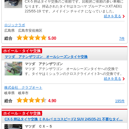
CX-5 持込タイヤ交換のご依頼です。比較的ご依頼の多い車種に
なります。持込されたタイヤはヨコハマ ブルーアースXT AE61
225/55-19 です。メイドイン チャイナ になっていました。
続きを見る
ロジックラボ
広島県 広島市安佐南区
5.00
総合
7件
ホイール・タイヤ交換
マツダ アテンザワゴン オールシーズンタイヤ交換
マツダ アテンザワゴン
マツダ アテンザワゴン オールシーズンタイヤへの交換で
す。タイヤはミシュランのクロスクライメイト3への交換です。
続きを見る
株式会社 クラブオート
岐阜県 岐阜市
4.90
総合
195件
ホイール・タイヤ交換
CX-5 持込タイヤ交換 ミネルバ エコスピード2 SUV 245/35-21 不要なタイ…
マツダ ＣＸ－５