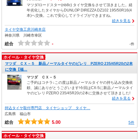
マツダ/ロードスター(nb8c) タイヤ交換をさせて頂きました。経
年劣化したタイヤからDUNLOP DIREZZA DZ102 195/50R16(4
本)へ交換。これで安心してドライブができますね。
続きを見る
タイヤ交換工房川崎本店
神奈川県 川崎市幸区
-
総合
-件
ホイール・タイヤ交換
マツダ ＣＸ－５ 新品ノーマルタイヤのピレリ PZERO 235/45R20の2本
に交換【福…
マツダ ＣＸ－５
ご予約はコチラ↓この度は新品ノーマルタイヤの持ち込み交換依
頼、誠にありがとうございます!今回はCX-5に新品ノーマルタイ
ヤのピレリ PZERO 235/45R20の2本に交換させて頂きました!
続きを見る
持込タイヤ取付専門店 タイヤショップ タイヤ…
広島県 福山市
5.00
総合
5件
ホイール・タイヤ交換