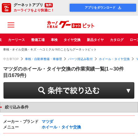
グーネットアプリ
無料
アプリをダウンロード
カーライフをより快適に！
取
カーリース
整備工場
車検
タイヤ交換
新品タイヤ
カタログ
ロー
車検・オイル交換・キズ・ヘコミクルマのことならグーネットピット
中古車TOP
車検・自動車整備・車修理
パーツ持込み取付
ホイール・タイヤ交換
マツダのホイール・タイヤ交換の作業実績一覧(1～30件
目/1679件)
絞り込み条件
メーカー・ブランド
マツダ
メニュー
ホイール・タイヤ交換