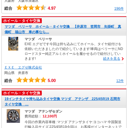
大阪府 大阪市浪速区
4.97
総合
196件
ホイール・タイヤ交換
マツダ ベリーサ ホイール・タイヤ交換 【井原市 笠岡市 矢掛町 真
備町 福山市 車の事なら…
マツダ ベリーサ
EXE エグゼです今回は持ち込みにてホイール、タイヤ組付けを
依頼いただきましたので紹介していきます!車両はベリーサにND
ロードスター純正アルミホイールを履かせるので組付けしてい
きます!
続きを見る
ＥＸＥ エグゼ株式会社
岡山県 井原市
5.00
総合
12件
ホイール・タイヤ交換
19インチタイヤ持ち込みタイヤ交換 マツダ アテンザ 225/45R19 石岡市
タイヤ交換 …
マツダ アテンザセダン
費用総額：
12,100円
今回の作業内容車種 :マツダ アテンザタイヤ:ヨコハマ 中国製並
行輸入品サイズ:225/45R19今回は、お客様がインターネットで