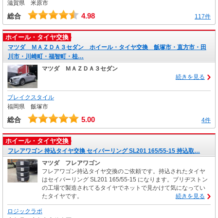
滋賀県 米原市
4.98
総合
117件
ホイール・タイヤ交換
マツダ ＭＡＺＤＡ３セダン ホイール・タイヤ交換 飯塚市・直方市・田
川市・川崎町・福智町・桂…
マツダ ＭＡＺＤＡ３セダン
続きを見る
ブレイクスタイル
福岡県 飯塚市
5.00
総合
4件
ホイール・タイヤ交換
フレアワゴン 持込タイヤ交換 セイバーリング SL201 165/55-15 持込取…
マツダ フレアワゴン
フレアワゴン持込タイヤ交換のご依頼です。持込されたタイヤ
はセイバーリング SL201 165/55-15 になります。ブリヂストン
の工場で製造されてるタイヤでネットで見かけて気になってい
たタイヤです。
続きを見る
ロジックラボ