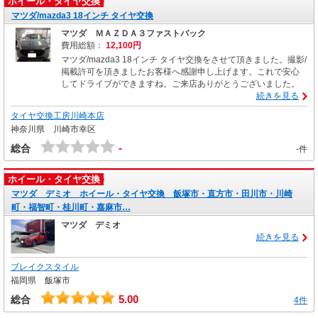
ホイール・タイヤ交換
マツダ/mazda3 18インチ タイヤ交換
マツダ ＭＡＺＤＡ３ファストバック
費用総額：
12,100円
マツダ/mazda3 18インチ タイヤ交換をさせて頂きました。撮影/
掲載許可を頂きましたお客様へ感謝申し上げます。これで安心
してドライブができますね。ご来店ありがとうございました。
続きを見る
タイヤ交換工房川崎本店
神奈川県 川崎市幸区
-
総合
-件
ホイール・タイヤ交換
マツダ デミオ ホイール・タイヤ交換 飯塚市・直方市・田川市・川崎
町・福智町・桂川町・嘉麻市…
マツダ デミオ
続きを見る
ブレイクスタイル
福岡県 飯塚市
5.00
総合
4件