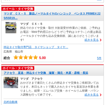
ホイール・タイヤ交換
マツダ ＣＸ－５ 新品ノーマルタイヤのハンコック ベンタス PRIME4 22
5/55R19…
マツダ ＣＸ－５
持込でのタイヤ交換・取付 大歓迎受付!作業のご依頼、ご予約は
お電話・Web予約窓口からどうぞ!ご予約はコチラ↓この度は新品
ノーマルタイヤの持ち込み交換依頼、誠にありがとうございま
す!
続きを見る
持込タイヤ取付専門店 タイヤショップ タイヤ…
広島県 福山市
5.00
総合
5件
ホイール・タイヤ交換
アクセラ 直送・持込タイヤ交換 滋賀・湖北・米原・彦根・長浜
マツダ アクセラ
おかげさまで連日たくさんの持込タイヤ交換をご依頼頂いてお
ります。本日もネットで購入されたタイヤを直送頂き作業を承
りました。組替・ゴムバルブ交換・ホイールリム研磨・バラン
ス調整を行って終了です。
続きを見る
北村自動車