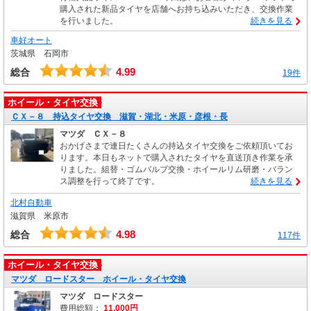
購入された新品タイヤを店舗へお持ち込みいただき、交換作業
を行いました。
続きを見る
車好オート
茨城県 石岡市
4.99
総合
19件
ホイール・タイヤ交換
ＣＸ－８ 持込タイヤ交換 滋賀・湖北・米原・彦根・長
マツダ ＣＸ－８
おかげさまで連日たくさんの持込タイヤ交換をご依頼頂いてお
ります。本日もネットで購入されたタイヤを直送頂き作業を承
りました。組替・ゴムバルブ交換・ホイールリム研磨・バラン
ス調整を行って終了です。
続きを見る
北村自動車
滋賀県 米原市
4.98
総合
117件
ホイール・タイヤ交換
マツダ ロードスター ホイール・タイヤ交換
マツダ ロードスター
費用総額：
11,000円