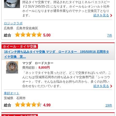
持込タイヤ交換です。持込されたタイヤはミネルバ エコスピー
ド2 SUV 245/35-21 になります。ホイールもレオンハルト社外
ホイールになりますが通常作業なのでサクッと交換完了となり
ます。
続きを見る
ロジックラボ
広島県 広島市安佐南区
5.00
総合
7件
ホイール・タイヤ交換
16インチ持ち込みタイヤ交換 マツダ ロードスター 195/50R16 石岡市タ
イヤ交換 茨…
マツダ ロードスター
費用総額：
8,800円
「ネットでタイヤを買ったけど、どこで交換すればいいの?」こ
んにちは!茨城県石岡市の持ち込みタイヤ交換専門店「シャコウ
オート」です。そんなお悩みをお持ちの方から、多くのお問い
合わせをいただいています。
続きを見る
車好オート
茨城県 石岡市
4.99
総合
19件