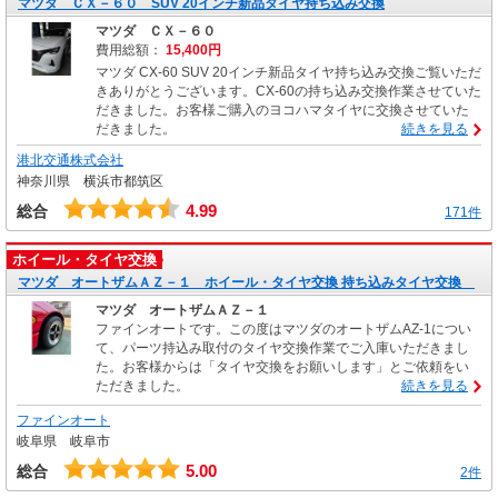
マツダ ＣＸ－６０ SUV 20インチ新品タイヤ持ち込み交換
マツダ ＣＸ－６０
費用総額：
15,400円
マツダ CX-60 SUV 20インチ新品タイヤ持ち込み交換ご覧いただ
きありがとうございます。CX-60の持ち込み交換作業させていた
だきました。お客様ご購入のヨコハマタイヤに交換させていた
だきました。
続きを見る
港北交通株式会社
神奈川県 横浜市都筑区
4.99
総合
171件
ホイール・タイヤ交換
マツダ オートザムＡＺ－１ ホイール・タイヤ交換 持ち込みタイヤ交換
マツダ オートザムＡＺ－１
ファインオートです。この度はマツダのオートザムAZ-1につい
て、パーツ持込み取付のタイヤ交換作業でご入庫いただきまし
た。お客様からは「タイヤ交換をお願いします」とご依頼をい
ただきました。
続きを見る
ファインオート
岐阜県 岐阜市
5.00
総合
2件