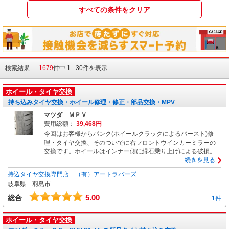
検索結果
1679
件中 1 - 30件を表示
ホイール・タイヤ交換
持ち込みタイヤ交換・ホイール修理・修正・部品交換・MPV
マツダ ＭＰＶ
費用総額：
39,468円
今回はお客様からパンク(ホイールクラックによるバースト)修
理・タイヤ交換、そのついでに右フロントウインカーミラーの
交換です。ホイールはインナー側に縁石乗り上げによる破損。
続きを見る
持込タイヤ交換専門店 （有）アートラバーズ
岐阜県 羽島市
5.00
総合
1件
ホイール・タイヤ交換