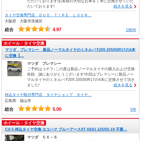
ただいております!お客様の大切なお車を丁寧に交換させていた
だいております!
続きを見る
タイヤ交換専門店 ＤＵＯ ＴＩＲＥ ＬＯＵＮ…
大阪府 大阪市浪速区
4.97
総合
196件
ホイール・タイヤ交換
マツダ プレマシー 新品ノーマルタイヤのミネルバ F205 205/50R17の4本
に交換【…
マツダ プレマシー
ご予約はコチラ↓この度は新品ノーマルタイヤの購入および交換
依頼、誠にありがとうございます!今回はプレマシーに新品ノー
マルタイヤのミネルバ F205 205/50R17の4本に交換させて頂き
ました!
続きを見る
持込タイヤ取付専門店 タイヤショップ タイヤ…
広島県 福山市
5.00
総合
5件
ホイール・タイヤ交換
CX-5 持込タイヤ交換 ヨコハマ ブルーアースXT AE61 225/55-19 不要…
マツダ ＣＸ－５