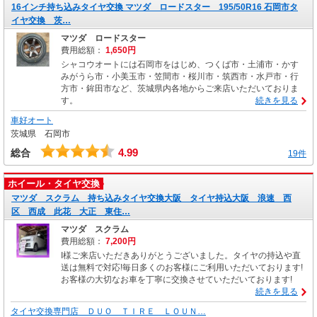
16インチ持ち込みタイヤ交換 マツダ ロードスター 195/50R16 石岡市タ
イヤ交換 茨…
マツダ ロードスター
費用総額：
1,650円
シャコウオートには石岡市をはじめ、つくば市・土浦市・かす
みがうら市・小美玉市・笠間市・桜川市・筑西市・水戸市・行
方市・鉾田市など、茨城県内各地からご来店いただいておりま
す。
続きを見る
車好オート
茨城県 石岡市
4.99
総合
19件
ホイール・タイヤ交換
マツダ スクラム 持ち込みタイヤ交換大阪 タイヤ持込大阪 浪速 西
区 西成 此花 大正 東住…
マツダ スクラム
費用総額：
7,200円
I様ご来店いただきありがとうございました。タイヤの持込や直
送は無料で対応!毎日多くのお客様にご利用いただいております!
お客様の大切なお車を丁寧に交換させていただいております!
続きを見る
タイヤ交換専門店 ＤＵＯ ＴＩＲＥ ＬＯＵＮ…