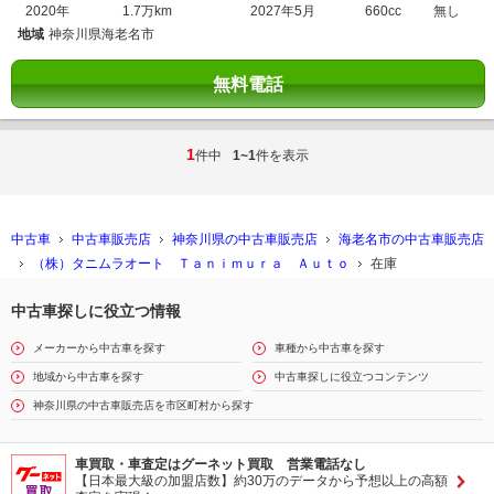
2020年
1.7万km
2027年5月
660cc
無し
地域
神奈川県海老名市
無料電話
1
件中
1~1
件を表示
中古車
中古車販売店
神奈川県の中古車販売店
海老名市の中古車販売店
（株）タニムラオート Ｔａｎｉｍｕｒａ Ａｕｔｏ
在庫
中古車探しに役立つ情報
メーカーから中古車を探す
車種から中古車を探す
地域から中古車を探す
中古車探しに役立つコンテンツ
神奈川県の中古車販売店を市区町村から探す
車買取・車査定はグーネット買取 営業電話なし
【日本最大級の加盟店数】約30万のデータから予想以上の高額