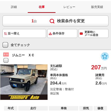
詳細
在庫
レビュー
販売実績
1
検索条件を変更
台
更新時に
条件保存
メール送信
全てチェック
更新
ジムニー ＸＣ
207
支払総額
万円
(税込)
車両本体価格
諸費用
(税込)
(税込)
204.4
2.6
万円
万円
法定整備：整備付
保証無
年式
走行
車検
排気
修復