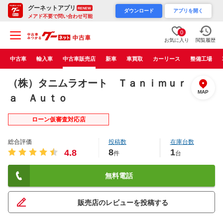
グーネットアプリ
RENEW
ダウンロード
アプリを開く
メアド不要で問い合わせ可能
0
お気に入り
閲覧履歴
中古車
輸入車
中古車販売店
新車
車買取
カーリース
整備工場
（株）タニムラオート Ｔａｎｉｍｕｒ
MAP
ａ Ａｕｔｏ
ローン仮審査対応店
総合評価
投稿数
在庫台数
8
1
4.8
件
台
無料電話
販売店のレビューを投稿する