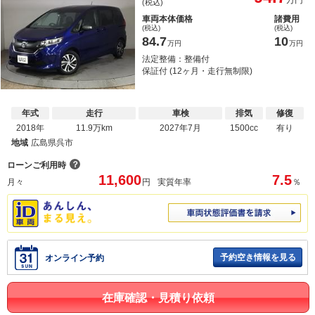
(税込)
車両本体価格
諸費用
(税込)
(税込)
84.7
10
万円
万円
法定整備：整備付
保証付 (12ヶ月・走行無制限)
年式
走行
車検
排気
修復
2018年
11.9万km
2027年7月
1500cc
有り
地域
広島県呉市
？
ローンご利用時
11,600
7.5
月々
円
実質年率
％
予約空き情報を見る
オンライン予約
在庫確認・見積り依頼