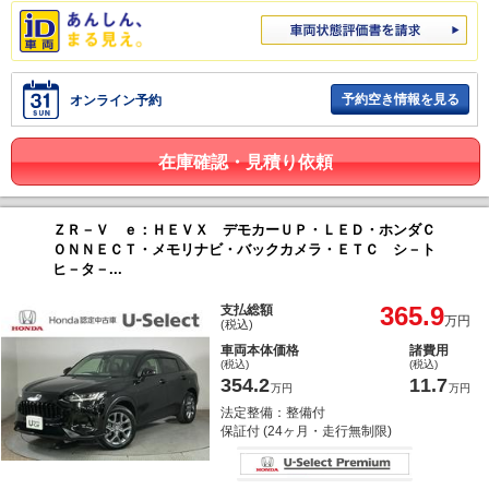
予約空き情報を見る
オンライン予約
在庫確認・見積り依頼
ＺＲ－Ｖ ｅ：ＨＥＶＸ デモカーＵＰ・ＬＥＤ・ホンダＣ
ＯＮＮＥＣＴ・メモリナビ・バックカメラ・ＥＴＣ シ－ト
ヒ－タ－...
365.9
支払総額
万円
(税込)
車両本体価格
諸費用
(税込)
(税込)
354.2
11.7
万円
万円
法定整備：整備付
保証付 (24ヶ月・走行無制限)