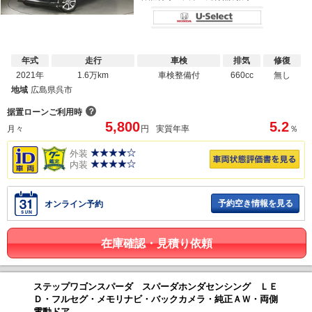
年式
走行
車検
排気
修復
2021年
1.6万km
車検整備付
660cc
無し
地域
広島県呉市
？
据置ローンご利用時
5,800
5.2
月々
円
実質年率
％
外装
内装
予約空き情報を見る
オンライン予約
在庫確認・見積り依頼
ステップワゴンスパーダ スパーダホンダセンシング ＬＥ
Ｄ・フルセグ・メモリナビ・バックカメラ・純正ＡＷ・両側
電動ドア...