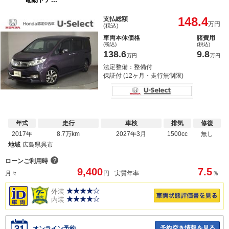
148.4
支払総額
万円
(税込)
車両本体価格
諸費用
(税込)
(税込)
138.6
9.8
万円
万円
法定整備：整備付
保証付 (12ヶ月・走行無制限)
年式
走行
車検
排気
修復
2017年
8.7万km
2027年3月
1500cc
無し
地域
広島県呉市
？
ローンご利用時
9,400
7.5
月々
円
実質年率
％
外装
内装
予約空き情報を見る
オンライン予約