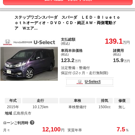
ステップワゴンスパーダ スパーダ ＬＥＤ・Ｂｌｕｅｔｏ
ｏｔｈオーディオ・ＤＶＤ・ＣＤ・純正ＡＷ・両側電動ド
ア Ｗエア...
139.1
支払総額
万円
(税込)
車両本体価格
諸費用
(税込)
(税込)
123.2
15.9
万円
万円
法定整備：整備付
保証付 (12ヶ月・走行無制限)
年式
走行
車検
排気
修復
2015年
10.1万km
車検整備付
1500cc
無し
地域
広島県呉市
？
ローンご利用時
12,100
7.5
月々
円
実質年率
％