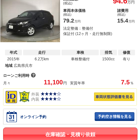
94.6
万円
(税込)
車両本体価格
諸費用
(税込)
(税込)
79.2
15.4
万円
万円
法定整備：整備付
保証付 (12ヶ月・走行無制限)
年式
走行
車検
排気
修復
2015年
6.2万km
車検整備付
1500cc
有り
地域
広島県呉市
？
ローンご利用時
11,100
7.5
月々
円
実質年率
％
外装
内装
予約空き情報を見る
オンライン予約
在庫確認・見積り依頼