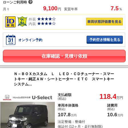
？
ローンご利用時
9,100
7.5
月々
円
実質年率
％
外装
内装
予約空き情報を見る
オンライン予約
在庫確認・見積り依頼
Ｎ－ＢＯＸカスタム Ｌ ＬＥＤ・ＣＤチューナー・スマー
トキー・純正ＡＷ・シートヒーター・ＥＴＣ スマートキー
システム...
118.4
支払総額
万円
(税込)
車両本体価格
諸費用
(税込)
(税込)
107.8
10.6
万円
万円
法定整備：整備付
保証付 (12ヶ月・走行無制限)