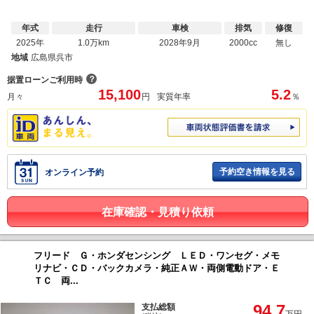
年式
走行
車検
排気
修復
2025年
1.0万km
2028年9月
2000cc
無し
地域
広島県呉市
？
据置ローンご利用時
15,100
5.2
月々
円
実質年率
％
予約空き情報を見る
オンライン予約
在庫確認・見積り依頼
フリード Ｇ・ホンダセンシング ＬＥＤ・ワンセグ・メモ
リナビ・ＣＤ・バックカメラ・純正ＡＷ・両側電動ドア・Ｅ
ＴＣ 両...
94.7
支払総額
万円