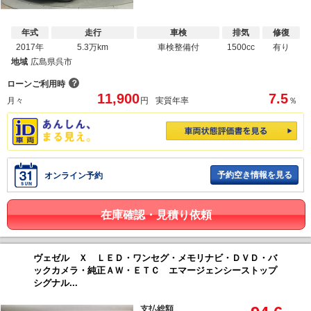
年式
走行
車検
排気
修復
2017年
5.3万km
車検整備付
1500cc
有り
地域
広島県呉市
？
ローンご利用時
11,900
7.5
月々
円
実質年率
％
予約空き情報を見る
オンライン予約
在庫確認・見積り依頼
ヴェゼル Ｘ ＬＥＤ・ワンセグ・メモリナビ・ＤＶＤ・バ
ックカメラ・純正ＡＷ・ＥＴＣ エマージェンシーストップ
シグナル...
支払総額