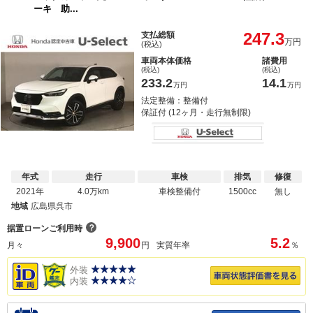
ーキ 助...
247.3
支払総額
万円
(税込)
車両本体価格
諸費用
(税込)
(税込)
233.2
14.1
万円
万円
法定整備：整備付
保証付 (12ヶ月・走行無制限)
年式
走行
車検
排気
修復
2021年
4.0万km
車検整備付
1500cc
無し
地域
広島県呉市
？
据置ローンご利用時
9,900
5.2
月々
円
実質年率
％
外装
内装