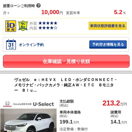
？
据置ローンご利用時
10,000
5.2
月々
円
実質年率
％
外装
内装
予約空き情報を見る
オンライン予約
在庫確認・見積り依頼
ヴェゼル ｅ：ＨＥＶＸ ＬＥＤ・ホンダＣＯＮＮＥＣＴ・
メモリナビ・バックカメラ・純正ＡＷ・ＥＴＣ Ｂモニタ
ー Ｂｌｕ...
213.2
支払総額
万円
(税込)
車両本体価格
諸費用
(税込)
(税込)
199.1
14.1
万円
万円
法定整備：整備付