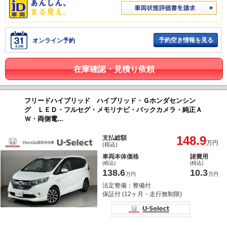
予約空き情報を見る
オンライン予約
在庫確認・見積り依頼
フリードハイブリッド ハイブリッド・Ｇホンダセンシン
グ ＬＥＤ・フルセグ・メモリナビ・バックカメラ・純正Ａ
Ｗ・両側電...
148.9
支払総額
万円
(税込)
車両本体価格
諸費用
(税込)
(税込)
138.6
10.3
万円
万円
法定整備：整備付
保証付 (12ヶ月・走行無制限)