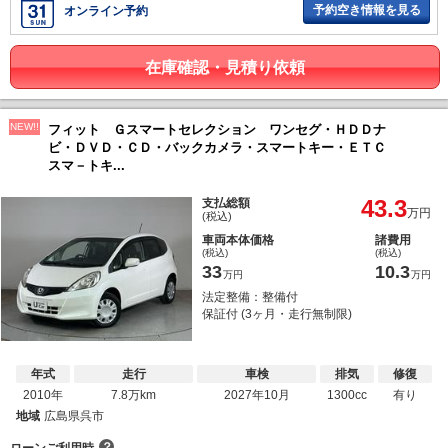
予約空き情報を見る
オンライン予約
在庫確認・見積り依頼
NEW!!
フィット Ｇスマートセレクション ワンセグ・ＨＤＤナ
ビ・ＤＶＤ・ＣＤ・バックカメラ・スマートキー・ＥＴＣ
スマ－トキ...
43.3
支払総額
万円
(税込)
車両本体価格
諸費用
(税込)
(税込)
33
10.3
万円
万円
法定整備：整備付
保証付 (3ヶ月・走行無制限)
年式
走行
車検
排気
修復
2010年
7.8万km
2027年10月
1300cc
有り
地域
広島県呉市
？