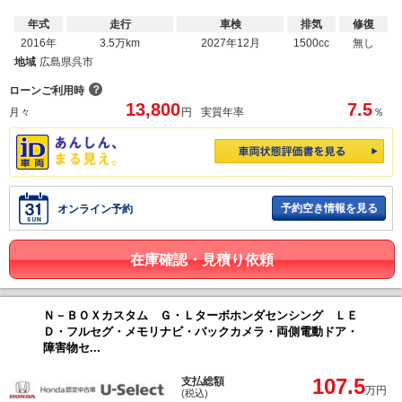
年式
走行
車検
排気
修復
2016年
3.5万km
2027年12月
1500cc
無し
地域
広島県呉市
？
ローンご利用時
13,800
7.5
月々
円
実質年率
％
予約空き情報を見る
オンライン予約
在庫確認・見積り依頼
Ｎ－ＢＯＸカスタム Ｇ・Ｌターボホンダセンシング ＬＥ
Ｄ・フルセグ・メモリナビ・バックカメラ・両側電動ドア・
障害物セ...
107.5
支払総額
万円
(税込)