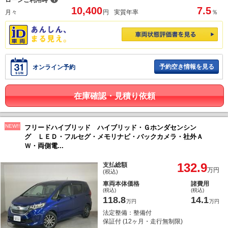
ローンご利用時
10,400
7.5
月々
円
実質年率
％
予約空き情報を見る
オンライン予約
在庫確認・見積り依頼
NEW!!
フリードハイブリッド ハイブリッド・Ｇホンダセンシン
グ ＬＥＤ・フルセグ・メモリナビ・バックカメラ・社外Ａ
Ｗ・両側電...
132.9
支払総額
万円
(税込)
車両本体価格
諸費用
(税込)
(税込)
118.8
14.1
万円
万円
法定整備：整備付
保証付 (12ヶ月・走行無制限)