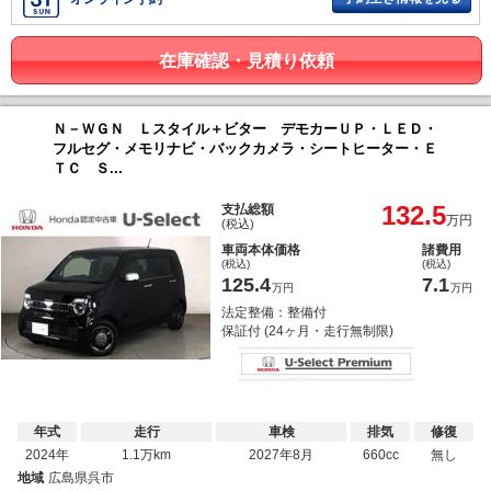
在庫確認・見積り依頼
Ｎ－ＷＧＮ Ｌスタイル＋ビター デモカーＵＰ・ＬＥＤ・
フルセグ・メモリナビ・バックカメラ・シートヒーター・Ｅ
ＴＣ Ｓ...
132.5
支払総額
万円
(税込)
車両本体価格
諸費用
(税込)
(税込)
125.4
7.1
万円
万円
法定整備：整備付
保証付 (24ヶ月・走行無制限)
年式
走行
車検
排気
修復
2024年
1.1万km
2027年8月
660cc
無し
地域
広島県呉市