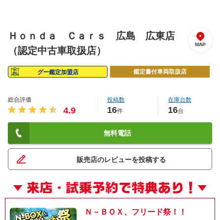
Ｈｏｎｄａ Ｃａｒｓ 広島 広東店
MAP
（認定中古車取扱店）
鑑定書付車両取扱店
グー鑑定加盟店
総合評価
投稿数
在庫台数
16
16
4.9
件
台
無料電話
販売店のレビューを投稿する
Ｎ－ＢＯＸ、フリード祭！！