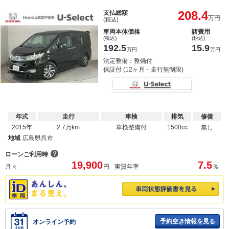
208.4
支払総額
万円
(税込)
車両本体価格
諸費用
(税込)
(税込)
192.5
15.9
万円
万円
法定整備：整備付
保証付 (12ヶ月・走行無制限)
年式
走行
車検
排気
修復
2015年
2.7万km
車検整備付
1500cc
無し
地域
広島県呉市
？
ローンご利用時
19,900
7.5
月々
円
実質年率
％
予約空き情報を見る
オンライン予約