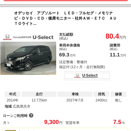
オデッセイ アブソルート ＬＥＤ・フルセグ・メモリナ
ビ・ＤＶＤ・ＣＤ・後席モニター・社外ＡＷ・ＥＴＣ ＡＵ
ＴＯライト...
80.4
支払総額
万円
(税込)
車両本体価格
諸費用
(税込)
(税込)
69.3
11.1
万円
万円
法定整備：整備付
保証付 (12ヶ月・走行無制限)
年式
走行
車検
排気
修復
2014年
12.7万km
2027年7月
2400cc
無し
地域
広島県呉市
？
ローンご利用時
9,300
7.5
月々
円
実質年率
％