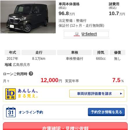
車両本体価格
諸費用
(税込)
(税込)
96.8
10.7
万円
万円
法定整備：整備付
保証付 (12ヶ月・走行無制限)
年式
走行
車検
排気
修復
2017年
8.1万km
車検整備付
660cc
無し
地域
広島県呉市
？
ローンご利用時
12,000
7.5
月々
円
実質年率
％
予約空き情報を見る
オンライン予約
在庫確認・見積り依頼