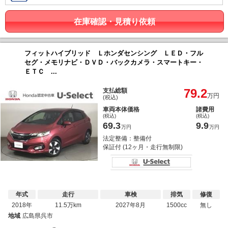
在庫確認・見積り依頼
フィットハイブリッド Ｌホンダセンシング ＬＥＤ・フル
セグ・メモリナビ・ＤＶＤ・バックカメラ・スマートキー・
ＥＴＣ ...
79.2
支払総額
万円
(税込)
車両本体価格
諸費用
(税込)
(税込)
69.3
9.9
万円
万円
法定整備：整備付
保証付 (12ヶ月・走行無制限)
年式
走行
車検
排気
修復
2018年
11.5万km
2027年8月
1500cc
無し
地域
広島県呉市