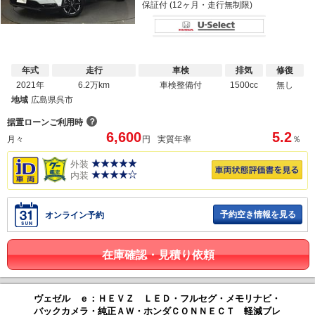
保証付 (12ヶ月・走行無制限)
年式
走行
車検
排気
修復
2021年
6.2万km
車検整備付
1500cc
無し
地域
広島県呉市
？
据置ローンご利用時
6,600
5.2
月々
円
実質年率
％
外装
内装
予約空き情報を見る
オンライン予約
在庫確認・見積り依頼
ヴェゼル ｅ：ＨＥＶＺ ＬＥＤ・フルセグ・メモリナビ・
バックカメラ・純正ＡＷ・ホンダＣＯＮＮＥＣＴ 軽減ブレ