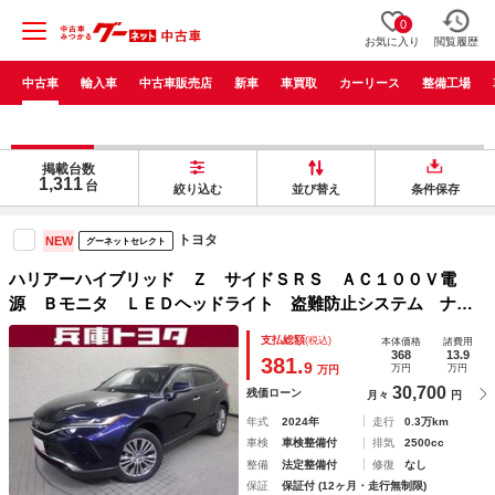
0
お気に入り
閲覧履歴
中古車
輸入車
中古車販売店
新車
車買取
カーリース
整備工場
掲載台数
1,311
台
絞り込む
並び替え
条件保存
トヨタ
NEW
グーネットセレクト
ハリアーハイブリッド Ｚ サイドＳＲＳ ＡＣ１００Ｖ電
源 Ｂモニタ ＬＥＤヘッドライト 盗難防止システム ナビ
ＴＶ クルコン アルミホイル ＥＴＣ付 ＡＢＳ ＡＡＣ
支払総額
(税込)
本体価格
諸費用
キーレス メモリーナビ スマートキー エアバッグ 元試乗
368
13.9
381.
9
万円
万円
万円
車
30,700
残価ローン
月々
円
年式
2024年
走行
0.3万km
車検
車検整備付
排気
2500cc
整備
法定整備付
修復
なし
保証
保証付 (12ヶ月・走行無制限)