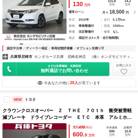
ー スマートキー２個 パドルシフト
115.8
14.2
130
万円
万円
万円
18,500
通常ローン
月々
円
年式
2016年
走行
5.1万km
車検
車検整備付
排気
1500cc
整備
法定整備付
修復
なし
保証
保証付 (12ヶ月・走行無制限)
認定中古車
ディーラー保証
車両状態評価書
オプション見積り可
兵庫県尼崎市
ホンダカーズ兵庫 尼崎名神店 （株）ホンダモビリティ近畿
お気に入り
まずは在庫確認・見積依頼
無料通話でお問い合わせ
20人
今あなたの他に
が見ています
トヨタ
NEW
クラウンクロスオーバー Ｚ ＴＨＥ ７０ｔｈ 衝突被害軽
減ブレーキ ドライブレコーダー ＥＴＣ 本革 アルミホイ
ール キーレス 盗難防止装置 電動シート １００Ｖ電源
支払総額
(税込)
本体価格
諸費用
メモリーナビ ＬＥＤヘッドランプ ４ＷＤ
590
10.9
600.
9
万円
万円
万円