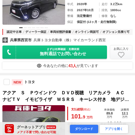
年式
2020年
走行
3.2万km
車検
2027年10月
排気
1800cc
整備
法定整備付
修復
なし
保証
保証付 (12ヶ月・走行無制限)
認定中古車
ディーラー保証
車両状態評価書
オンライン商談可
オプション見積り可
兵庫県西宮市
兵庫トヨタ自動車（株）マイカーランド西宮
お気に入り
まずは在庫確認・見積依頼
無料通話でお問い合わせ
43人
今あなたの他に
が見ています
トヨタ
NEW
アクア Ｓ Ｐウインドウ ＤＶＤ視聴 リアカメラ ＡＣ
ナビＴＶ イモビライザ ＷＳＲＳ キーレス付き 地デジＴ
Ｖ スマートキー＆プッシュスタート 横滑り防止システム
支払総額
(税込)
本体価格
諸費用
パワステ ＡＢＳ ＥＴＣ 運転席エアバック
89.8
12.1
101.
9
万円
万円
万円
18,100
通常ローン
月々
円
グーネットアプリ
RENEW
ダウンロード
アプリを開く
年式
2017年
走行
2.2万km
メアド不要で問い合わせ可能