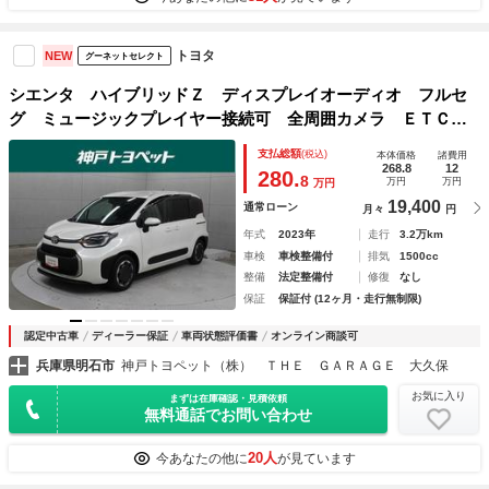
トヨタ
NEW
グーネットセレクト
シエンタ ハイブリッドＺ ディスプレイオーディオ フルセ
グ ミュージックプレイヤー接続可 全周囲カメラ ＥＴＣ
ドラレコ シートヒーター 両側電動スライドドア ＬＥＤヘ
支払総額
(税込)
本体価格
諸費用
ッドライト ＢＳＭ ＰＫＳＢ ＴＳＳ
268.8
12
280.
8
万円
万円
万円
19,400
通常ローン
月々
円
年式
2023年
走行
3.2万km
車検
車検整備付
排気
1500cc
整備
法定整備付
修復
なし
保証
保証付 (12ヶ月・走行無制限)
認定中古車
ディーラー保証
車両状態評価書
オンライン商談可
兵庫県明石市
神戸トヨペット（株） ＴＨＥ ＧＡＲＡＧＥ 大久保
お気に入り
まずは在庫確認・見積依頼
無料通話でお問い合わせ
20人
今あなたの他に
が見ています