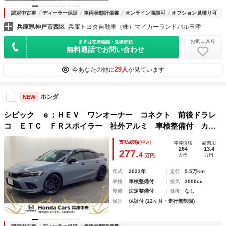
認定中古車
ディーラー保証
車両状態評価書
オンライン商談可
オプション見積り可
兵庫県神戸市西区
兵庫トヨタ自動車（株）マイカーランドバル玉津
お気に入り
まずは在庫確認・見積依頼
無料通話でお問い合わせ
29人
今あなたの他に
が見ています
ホンダ
NEW
シビック ｅ：ＨＥＶ ワンオーナー コネクト 前後ドラレ
コ ＥＴＣ ＦＲスポイラー 社外アルミ 車検整備付 カー
テンエアバック 車線逸脱防止 盗難防止 記録簿 地デジフ
支払総額
(税込)
本体価格
諸費用
ルセグ 禁煙 ＵＳＢポート バックモニター キーフリー
264
13.4
277.
4
万円
万円
万円
年式
2023年
走行
5.5万km
車検
車検整備付
排気
2000cc
整備
法定整備付
修復
なし
保証
保証付 (12ヶ月・走行無制限)