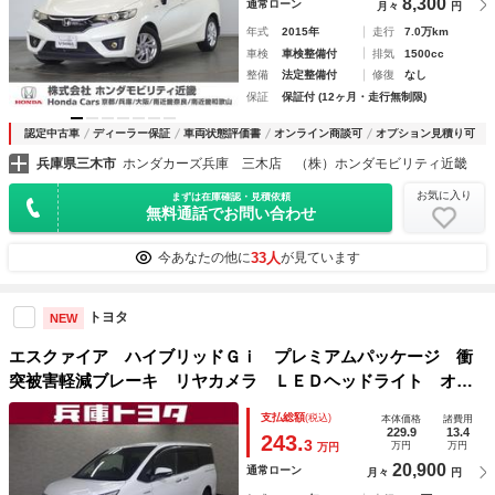
8,300
通常ローン
月々
円
年式
2015年
走行
7.0万km
車検
車検整備付
排気
1500cc
整備
法定整備付
修復
なし
保証
保証付 (12ヶ月・走行無制限)
認定中古車
ディーラー保証
車両状態評価書
オンライン商談可
オプション見積り可
兵庫県三木市
ホンダカーズ兵庫 三木店 （株）ホンダモビリティ近畿
お気に入り
まずは在庫確認・見積依頼
無料通話でお問い合わせ
33人
今あなたの他に
が見ています
トヨタ
NEW
エスクァイア ハイブリッドＧｉ プレミアムパッケージ 衝
突被害軽減ブレーキ リヤカメラ ＬＥＤヘッドライト オー
トクルーズコントロール 横滑り防止機能 地上デジタル 両
支払総額
(税込)
本体価格
諸費用
自動ドア １オナ ＥＴＣ車載器 盗難防止 サイドエアバッ
229.9
13.4
243.
3
万円
万円
万円
ク スマートキー ナビ＆ＴＶ
20,900
通常ローン
月々
円