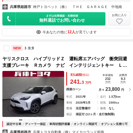
兵庫県姫路市
神戸トヨペット（株） ＴＨＥ ＧＡＲＡＧＥ 中地南
お気に入り
まずは在庫確認・見積依頼
無料通話でお問い合わせ
12人
今あなたの他に
が見ています
トヨタ
NEW
ヤリスクロス ハイブリッドＺ 運転席エアバッグ 衝突回避
支援ブレーキ Ｒカメラ ナビ インテリジェントキー ＬＥ
Ｄライト パワステ オートクルーズ サイドエアバッグ 横
支払総額
(税込)
本体価格
諸費用
滑り防止装置付き 盗難防止装置 アルミ パワーシート Ａ
232
9.3
241.
3
万円
万円
万円
ＢＳ
23,800
残価ローン
月々
円
年式
2021年
走行
1.5万km
車検
2028年3月
排気
1500cc
整備
法定整備付
修復
なし
保証
保証付 (12ヶ月・走行無制限)
認定中古車
ディーラー保証
車両状態評価書
オンライン商談可
オプション見積り可
兵庫県姫路市
兵庫トヨタ自動車（株）マイカーランド姫路