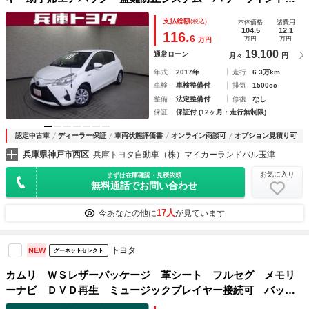
ゥ キーレス 横滑り防止機能 ワンセグＴＶ オートエアコ
支払総額
(税込)
本体価格
諸費用
ン ＡＢＳ パワーステアリング ＥＴＣ車載器 メモリーナ
104.5
12.1
116.
6
万円
万円
万円
ビ
19,100
通常ローン
月々
円
年式
2017年
走行
6.3万km
車検
車検整備付
排気
1500cc
整備
法定整備付
修復
なし
保証
保証付 (12ヶ月・走行無制限)
認定中古車
ディーラー保証
車両状態評価書
オンライン商談可
オプション見積り可
兵庫県神戸市西区
兵庫トヨタ自動車（株）マイカーランドバル玉津
お気に入り
まずは在庫確認・見積依頼
無料通話でお問い合わせ
17人
今あなたの他に
が見ています
トヨタ
NEW
グーネットセレクト
カムリ ＷＳレザーパッケージ 革シート フルセグ メモリ
ーナビ ＤＶＤ再生 ミュージックプレイヤー接続可 バック
カメラ 衝突被害軽減システム ＥＴＣ ドラレコ ＬＥＤヘ