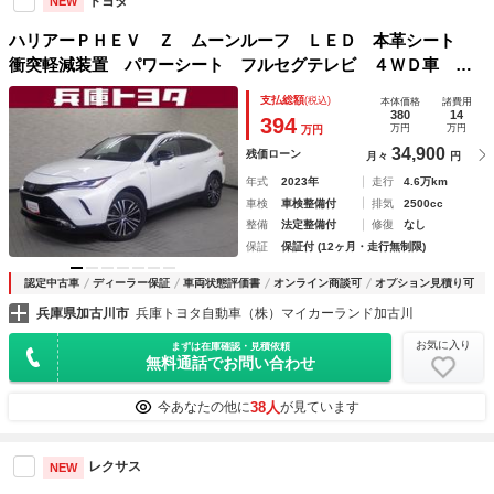
トヨタ
NEW
ハリアーＰＨＥＶ Ｚ ムーンルーフ ＬＥＤ 本革シート
衝突軽減装置 パワーシート フルセグテレビ ４ＷＤ車 １
００Ｖ イモビライザー ナビＴＶ オートエアコン クルー
支払総額
(税込)
本体価格
諸費用
ズコントロール キーレス ＥＴＣ メモリーナビ
380
14
394
万円
万円
万円
34,900
残価ローン
月々
円
年式
2023年
走行
4.6万km
車検
車検整備付
排気
2500cc
整備
法定整備付
修復
なし
保証
保証付 (12ヶ月・走行無制限)
認定中古車
ディーラー保証
車両状態評価書
オンライン商談可
オプション見積り可
兵庫県加古川市
兵庫トヨタ自動車（株）マイカーランド加古川
お気に入り
まずは在庫確認・見積依頼
無料通話でお問い合わせ
38人
今あなたの他に
が見ています
レクサス
NEW