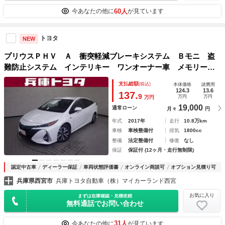
60人
今あなたの他に
が見ています
トヨタ
NEW
プリウスＰＨＶ Ａ 衝突軽減ブレーキシステム Ｂモニ 盗
難防止システム インテリキー ワンオーナー車 メモリーナ
ビゲーション 地デジＴＶ ＬＥＤ ＥＴＣ車載器 サイドエ
支払総額
(税込)
本体価格
諸費用
アバッグ クルコン オ－トエアコン キーレス ＡＢＳ
124.3
13.6
137.
9
万円
万円
万円
19,000
通常ローン
月々
円
年式
2017年
走行
10.8万km
車検
車検整備付
排気
1800cc
整備
法定整備付
修復
なし
保証
保証付 (12ヶ月・走行無制限)
認定中古車
ディーラー保証
車両状態評価書
オンライン商談可
オプション見積り可
兵庫県西宮市
兵庫トヨタ自動車（株）マイカーランド西宮
お気に入り
まずは在庫確認・見積依頼
無料通話でお問い合わせ
31人
今あなたの他に
が見ています