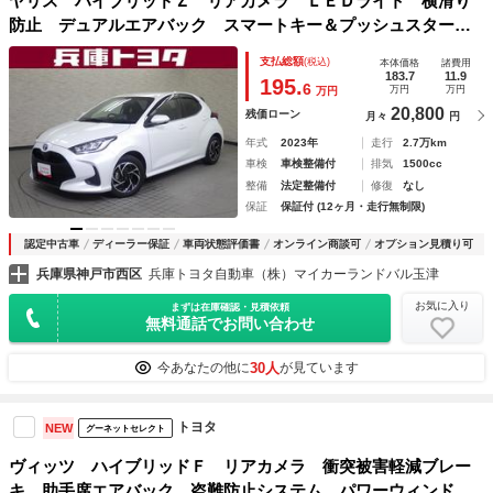
ヤリス ハイブリッドＺ リアカメラ ＬＥＤライト 横滑り
防止 デュアルエアバック スマートキー＆プッシュスター
ト サイドエアバッグ １オナ車 キーレスエントリー フル
支払総額
(税込)
本体価格
諸費用
セグＴＶ パワーウィンドウ ＥＴＣ装備 イモビライザー
183.7
11.9
195.
6
万円
万円
万円
20,800
残価ローン
月々
円
年式
2023年
走行
2.7万km
車検
車検整備付
排気
1500cc
整備
法定整備付
修復
なし
保証
保証付 (12ヶ月・走行無制限)
認定中古車
ディーラー保証
車両状態評価書
オンライン商談可
オプション見積り可
兵庫県神戸市西区
兵庫トヨタ自動車（株）マイカーランドバル玉津
お気に入り
まずは在庫確認・見積依頼
無料通話でお問い合わせ
30人
今あなたの他に
が見ています
トヨタ
NEW
グーネットセレクト
ヴィッツ ハイブリッドＦ リアカメラ 衝突被害軽減ブレー
キ 助手席エアバック 盗難防止システム パワーウィンド