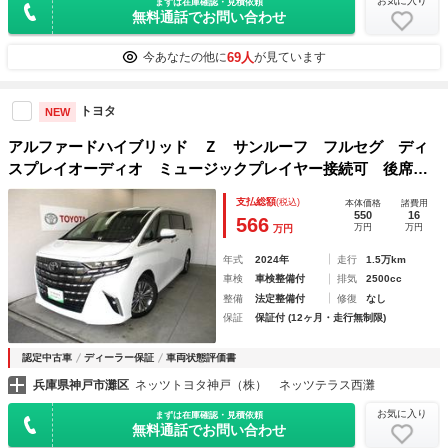
お気に入り
まずは在庫確認・見積依頼
無料通話でお問い合わせ
69人
今あなたの他に
が見ています
トヨタ
NEW
アルファードハイブリッド Ｚ サンルーフ フルセグ ディ
スプレイオーディオ ミュージックプレイヤー接続可 後席モ
ニター バックカメラ 衝突被害軽減システム ＥＴＣ ドラ
支払総額
(税込)
本体価格
諸費用
レコ 両側電動スライド トヨタ認定中古車ライト
550
16
566
万円
万円
万円
年式
2024年
走行
1.5万km
車検
車検整備付
排気
2500cc
整備
法定整備付
修復
なし
保証
保証付 (12ヶ月・走行無制限)
認定中古車
ディーラー保証
車両状態評価書
兵庫県神戸市灘区
ネッツトヨタ神戸（株） ネッツテラス西灘
お気に入り
まずは在庫確認・見積依頼
無料通話でお問い合わせ