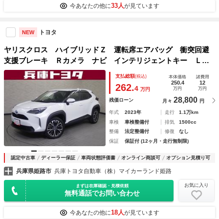
33人
今あなたの他に
が見ています
トヨタ
NEW
ヤリスクロス ハイブリッドＺ 運転席エアバッグ 衝突回避
支援ブレーキ Ｒカメラ ナビ インテリジェントキー ＬＥ
Ｄライト パワステ ドライブレコーダ オートクルーズ サ
支払総額
(税込)
本体価格
諸費用
イドエアバッグ 横滑り防止装置付き 盗難防止装置 アルミ
250.4
12
262.
4
万円
万円
万円
28,800
残価ローン
月々
円
年式
2023年
走行
1.1万km
車検
車検整備付
排気
1500cc
整備
法定整備付
修復
なし
保証
保証付 (12ヶ月・走行無制限)
認定中古車
ディーラー保証
車両状態評価書
オンライン商談可
オプション見積り可
兵庫県姫路市
兵庫トヨタ自動車（株）マイカーランド姫路
お気に入り
まずは在庫確認・見積依頼
無料通話でお問い合わせ
18人
今あなたの他に
が見ています