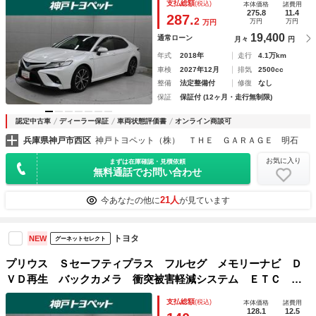
支払総額
(税込)
本体価格
諸費用
ッドランプ ワンオーナー アイドリングストップ
275.8
11.4
287.
2
万円
万円
万円
19,400
通常ローン
月々
円
年式
2018年
走行
4.1万km
車検
2027年12月
排気
2500cc
整備
法定整備付
修復
なし
保証
保証付 (12ヶ月・走行無制限)
認定中古車
ディーラー保証
車両状態評価書
オンライン商談可
兵庫県神戸市西区
神戸トヨペット（株） ＴＨＥ ＧＡＲＡＧＥ 明石
お気に入り
まずは在庫確認・見積依頼
無料通話でお問い合わせ
21人
今あなたの他に
が見ています
トヨタ
NEW
グーネットセレクト
プリウス Ｓセーフティプラス フルセグ メモリーナビ Ｄ
ＶＤ再生 バックカメラ 衝突被害軽減システム ＥＴＣ ド
ラレコ ＬＥＤヘッドランプ アイドリングストップ
支払総額
(税込)
本体価格
諸費用
128.1
12.5