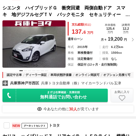
シエンタ ハイブリッドＧ 衝突回避 両側自動ドア スマ
キ 地デジフルセグＴＶ バックモニタ セキュリティー ナ
ビテレビ アルミホイール ＥＳＰ 運転席エアバック Ｐ
支払総額
(税込)
本体価格
諸費用
Ｓ ＥＴＣ キーレスエントリー ウォークスルー メモリナ
125.4
12.2
137.
6
万円
万円
万円
ビ
19,200
通常ローン
月々
円
年式
2015年
走行
6.2万km
車検
車検整備付
排気
1500cc
整備
法定整備付
修復
なし
保証
保証付 (12ヶ月・走行無制限)
認定中古車
ディーラー保証
車両状態評価書
オンライン商談可
オプション見積り可
兵庫県神戸市西区
兵庫トヨタ自動車（株）マイカーランドバル玉津
お気に入り
まずは在庫確認・見積依頼
無料通話でお問い合わせ
30人
今あなたの他に
が見ています
トヨタ
NEW
グーネットセレクト