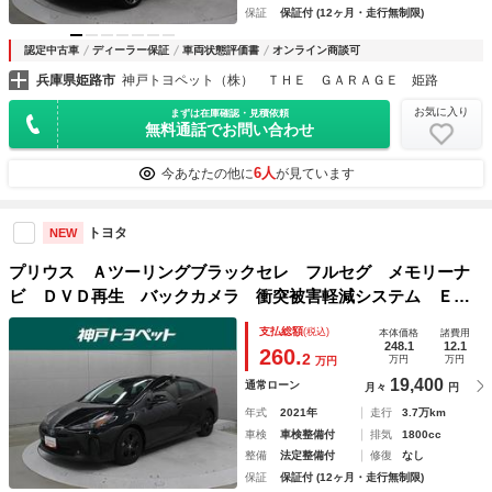
保証
保証付 (12ヶ月・走行無制限)
認定中古車
ディーラー保証
車両状態評価書
オンライン商談可
兵庫県姫路市
神戸トヨペット（株） ＴＨＥ ＧＡＲＡＧＥ 姫路
お気に入り
まずは在庫確認・見積依頼
無料通話でお問い合わせ
6人
今あなたの他に
が見ています
トヨタ
NEW
プリウス Ａツーリングブラックセレ フルセグ メモリーナ
ビ ＤＶＤ再生 バックカメラ 衝突被害軽減システム ＥＴ
Ｃ ＬＥＤヘッドランプ アイドリングストップ
支払総額
(税込)
本体価格
諸費用
248.1
12.1
260.
2
万円
万円
万円
19,400
通常ローン
月々
円
年式
2021年
走行
3.7万km
車検
車検整備付
排気
1800cc
整備
法定整備付
修復
なし
保証
保証付 (12ヶ月・走行無制限)