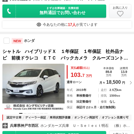
お気に入り
まずは在庫確認・見積依頼
無料通話でお問い合わせ
17人
今あなたの他に
が見ています
ホンダ
NEW
シャトル ハイブリッドＸ １年保証 １年保証 社外品ナ
ビ 前後ドラレコ ＥＴＣ バックカメラ クルーズコントロ
ール 衝突被害軽減ブレーキ サイドエアバッグ あんしんパ
支払総額
(税込)
本体価格
諸費用
ッケージ Ｂｌｕｅｔｏｏｔｈ ＴＶ スマートキー２個 禁
89.8
13.9
103.
7
万円
万円
万円
煙
18,500
通常ローン
月々
円
年式
2015年
走行
2.5万km
車検
車検整備付
排気
1500cc
整備
法定整備付
修復
なし
保証
保証付 (12ヶ月・走行無制限)
認定中古車
ディーラー保証
車両状態評価書
オンライン商談可
オプション見積り可
兵庫県神戸市西区
ホンダカーズ兵庫 Ｕ－Ｓｅｌｅｃｔ明石 （株）ホンダモビリティ近畿