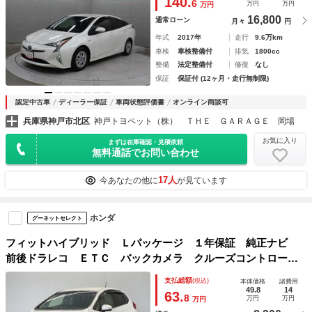
140.
6
万円
万円
万円
16,800
通常ローン
月々
円
年式
2017年
走行
9.6万km
車検
車検整備付
排気
1800cc
整備
法定整備付
修復
なし
保証
保証付 (12ヶ月・走行無制限)
認定中古車
ディーラー保証
車両状態評価書
オンライン商談可
兵庫県神戸市北区
神戸トヨペット（株） ＴＨＥ ＧＡＲＡＧＥ 岡場
お気に入り
まずは在庫確認・見積依頼
無料通話でお問い合わせ
17人
今あなたの他に
が見ています
ホンダ
グーネットセレクト
フィットハイブリッド Ｌパッケージ １年保証 純正ナビ
前後ドラレコ ＥＴＣ バックカメラ クルーズコントロー
ル Ｂｌｕｅｔｏｏｔｈ ＴＶ ＤＶＤ シティブレーキアク
支払総額
(税込)
本体価格
諸費用
ティブシステム サイドエアバッグ あんしんパッケージ ス
49.8
14
63.
8
万円
万円
万円
マートキー２個