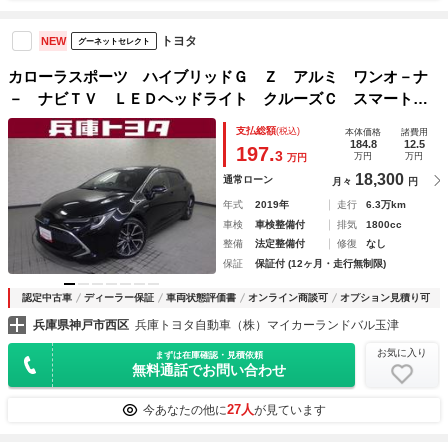
トヨタ
NEW
グーネットセレクト
カローラスポーツ ハイブリッドＧ Ｚ アルミ ワンオ－ナ
－ ナビＴＶ ＬＥＤヘッドライト クルーズＣ スマートキ
ーシステム 地デジ イモビライザー ＤＶＤ ＥＴＣ エア
支払総額
(税込)
本体価格
諸費用
バッグ ＡＡＣ デュアルエアバッグ ＡＢＳ パワーウィン
184.8
12.5
197.
3
万円
万円
万円
ド Ｂモニタ
18,300
通常ローン
月々
円
年式
2019年
走行
6.3万km
車検
車検整備付
排気
1800cc
整備
法定整備付
修復
なし
保証
保証付 (12ヶ月・走行無制限)
認定中古車
ディーラー保証
車両状態評価書
オンライン商談可
オプション見積り可
兵庫県神戸市西区
兵庫トヨタ自動車（株）マイカーランドバル玉津
お気に入り
まずは在庫確認・見積依頼
無料通話でお問い合わせ
27人
今あなたの他に
が見ています