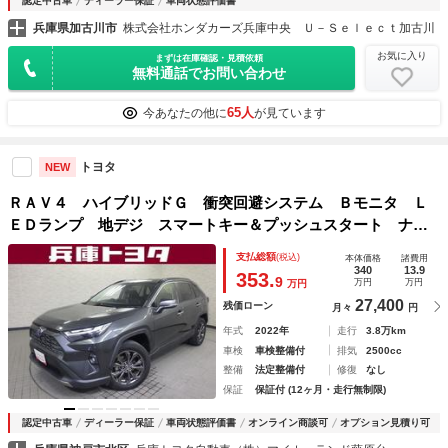
認定中古車
ディーラー保証
車両状態評価書
兵庫県加古川市
株式会社ホンダカーズ兵庫中央 Ｕ－Ｓｅｌｅｃｔ加古川
お気に入り
まずは在庫確認・見積依頼
無料通話でお問い合わせ
65人
今あなたの他に
が見ています
トヨタ
NEW
ＲＡＶ４ ハイブリッドＧ 衝突回避システム Ｂモニタ Ｌ
ＥＤランプ 地デジ スマートキー＆プッシュスタート ナビ
ＴＶ 電動シ－ト オートエアコン ４ＷＤ車 盗難防止 横
支払総額
(税込)
本体価格
諸費用
滑防止 ワンオーナー車 ＡＷ ＡＢＳ パワステ エアバッ
340
13.9
353.
9
万円
万円
万円
グ
27,400
残価ローン
月々
円
年式
2022年
走行
3.8万km
車検
車検整備付
排気
2500cc
整備
法定整備付
修復
なし
保証
保証付 (12ヶ月・走行無制限)
認定中古車
ディーラー保証
車両状態評価書
オンライン商談可
オプション見積り可