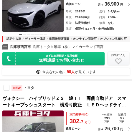
36,900
残価ローン
月々
円
年式
2025年
走行
0.4万km
車検
2028年6月
排気
2500cc
整備
法定整備付
修復
なし
保証
保証付 (12ヶ月・走行無制限)
認定中古車
ディーラー保証
車両状態評価書
オンライン商談可
オプション見積り可
兵庫県西宮市
兵庫トヨタ自動車（株）マイカーランド西宮
お気に入り
まずは在庫確認・見積依頼
無料通話でお問い合わせ
50人
今あなたの他に
が見ています
トヨタ
NEW
ヴォクシー ハイブリッドＺＳ 煌ＩＩ 両側自動ドア スマ
ートキープッシュスタート 横滑り防止 ＬＥＤヘッドライ
ト オートクルーズ リアエアコン フルセグ地デジＴＶ Ｅ
支払総額
(税込)
本体価格
諸費用
ＴＣ車載器 パワーウィンドウ キーフリー メモリーナビゲ
293
9.7
302.
7
万円
万円
万円
ーション ＡＢＳ
26,700
通常ローン
月々
円