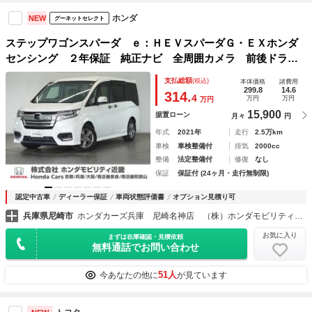
ホンダ
NEW
グーネットセレクト
ステップワゴンスパーダ ｅ：ＨＥＶスパーダＧ・ＥＸホンダ
センシング ２年保証 純正ナビ 全周囲カメラ 前後ドラレ
コ ＥＴＣ 両側電動スライドドア アダプティブクルーズコ
支払総額
(税込)
本体価格
諸費用
ントロール ＴＶ シートヒーター スマートキー２個 横滑
299.8
14.6
314.
4
万円
万円
万円
り防止装置 ＬＥＤ
15,900
据置ローン
月々
円
年式
2021年
走行
2.5万km
車検
車検整備付
排気
2000cc
整備
法定整備付
修復
なし
保証
保証付 (24ヶ月・走行無制限)
認定中古車
ディーラー保証
車両状態評価書
オプション見積り可
兵庫県尼崎市
ホンダカーズ兵庫 尼崎名神店 （株）ホンダモビリティ近畿
お気に入り
まずは在庫確認・見積依頼
無料通話でお問い合わせ
51人
今あなたの他に
が見ています