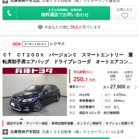
兵庫県神戸市北区
兵庫トヨタ自動車（株）マイカーランド藤原台
お気に入り
まずは在庫確認・見積依頼
無料通話でお問い合わせ
35人
今あなたの他に
が見ています
レクサス
NEW
グーネットセレクト
ＣＴ ＣＴ２００ｈ バージョンＣ スマートエントリー 運
転席助手席エアバッグ ドライブレコーダ オートエアコン
オートクルーズ Ｐシート ＤＶＤ再生可能 ＬＥＤライト
支払総額
(税込)
本体価格
諸費用
キーフリー ＴＶナビ パワーステアリング パワーウインド
238
12.7
250.
7
万円
万円
万円
ウ ＥＳＣ
27,900
通常ローン
月々
円
年式
2019年
走行
2.9万km
車検
車検整備付
排気
1800cc
整備
法定整備付
修復
なし
保証
保証付 (12ヶ月・走行無制限)
認定中古車
ディーラー保証
車両状態評価書
オンライン商談可
オプション見積り可
兵庫県神戸市西区
兵庫トヨタ自動車（株）マイカーランドバル玉津