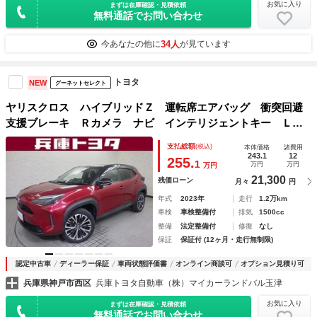
お気に入り
まずは在庫確認・見積依頼
無料通話でお問い合わせ
34人
今あなたの他に
が見ています
トヨタ
NEW
グーネットセレクト
ヤリスクロス ハイブリッドＺ 運転席エアバッグ 衝突回避
支援ブレーキ Ｒカメラ ナビ インテリジェントキー ＬＥ
Ｄライト パワステ ドライブレコーダ オートクルーズ サ
支払総額
(税込)
本体価格
諸費用
イドエアバッグ 横滑り防止装置付き 盗難防止装置 アルミ
243.1
12
255.
1
万円
万円
万円
21,300
残価ローン
月々
円
年式
2023年
走行
1.2万km
車検
車検整備付
排気
1500cc
整備
法定整備付
修復
なし
保証
保証付 (12ヶ月・走行無制限)
認定中古車
ディーラー保証
車両状態評価書
オンライン商談可
オプション見積り可
兵庫県神戸市西区
兵庫トヨタ自動車（株）マイカーランドバル玉津
お気に入り
まずは在庫確認・見積依頼
無料通話でお問い合わせ