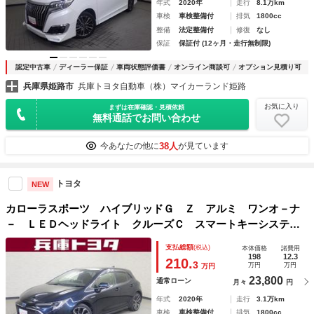
年式
2020年
走行
8.1万km
車検
車検整備付
排気
1800cc
整備
法定整備付
修復
なし
保証
保証付 (12ヶ月・走行無制限)
認定中古車
ディーラー保証
車両状態評価書
オンライン商談可
オプション見積り可
兵庫県姫路市
兵庫トヨタ自動車（株）マイカーランド姫路
お気に入り
まずは在庫確認・見積依頼
無料通話でお問い合わせ
38人
今あなたの他に
が見ています
トヨタ
NEW
カローラスポーツ ハイブリッドＧ Ｚ アルミ ワンオ－ナ
－ ＬＥＤヘッドライト クルーズＣ スマートキーシステ
ム ナビ イモビライザー ＥＴＣ エアバッグ ＡＡＣ デ
支払総額
(税込)
本体価格
諸費用
ュアルエアバッグ ＡＢＳ パワーウィンド パワーステアリ
198
12.3
210.
3
万円
万円
万円
ング Ｂモニタ
23,800
通常ローン
月々
円
年式
2020年
走行
3.1万km
車検
車検整備付
排気
1800cc