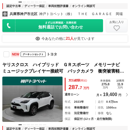
認定中古車
ディーラー保証
車両状態評価書
オンライン商談可
兵庫県神戸市北区
神戸トヨペット（株） ＴＨＥ ＧＡＲＡＧＥ 岡場
お気に入り
まずは在庫確認・見積依頼
無料通話でお問い合わせ
21人
今あなたの他に
が見ています
トヨタ
NEW
グーネットセレクト
ヤリスクロス ハイブリッド ＧＲスポーツ メモリーナビ
ミュージックプレイヤー接続可 バックカメラ 衝突被害軽減
システム ＥＴＣ ドラレコ ＬＥＤヘッドランプ アイドリ
支払総額
(税込)
本体価格
諸費用
ングストップ
275.8
11.9
287.
7
万円
万円
万円
19,400
通常ローン
月々
円
年式
2023年
走行
0.9万km
車検
車検整備付
排気
1500cc
整備
法定整備付
修復
なし
保証
保証付 (12ヶ月・走行無制限)
認定中古車
ディーラー保証
車両状態評価書
オンライン商談可