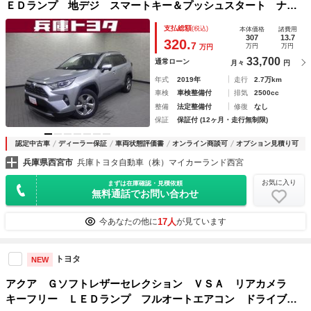
ＥＤランプ 地デジ スマートキー＆プッシュスタート ナビ
ＴＶ 電動シ－ト オートエアコン ４ＷＤ車 盗難防止 横
支払総額
(税込)
本体価格
諸費用
滑防止 ドライブレコーダ ワンオーナー車 ＡＷ ＡＢＳ
307
13.7
320.
7
万円
万円
万円
33,700
通常ローン
月々
円
年式
2019年
走行
2.7万km
車検
車検整備付
排気
2500cc
整備
法定整備付
修復
なし
保証
保証付 (12ヶ月・走行無制限)
認定中古車
ディーラー保証
車両状態評価書
オンライン商談可
オプション見積り可
兵庫県西宮市
兵庫トヨタ自動車（株）マイカーランド西宮
お気に入り
まずは在庫確認・見積依頼
無料通話でお問い合わせ
17人
今あなたの他に
が見ています
トヨタ
NEW
アクア Ｇソフトレザーセレクション ＶＳＡ リアカメラ
キーフリー ＬＥＤランプ フルオートエアコン ドライブレ