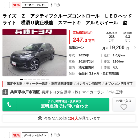
トヨタ
NEW
グーネットセレクト
ライズ Ｚ アクティブクルーズコントロール ＬＥＤヘッド
ライト 横滑り防止機能 スマートキ アルミホイール 盗難
防止システム キーレス サイドカーテンエアバック ＡＣ
支払総額
(税込)
本体価格
諸費用
エアバッグ ＡＢＳ 運転席助手席エアバッグ
238
9.3
247.
3
万円
万円
万円
19,200
残価ローン
月々
円
年式
2025年
走行
1.0万km
車検
2028年3月
排気
1200cc
整備
法定整備付
修復
なし
保証
保証付 (12ヶ月・走行無制限)
認定中古車
ディーラー保証
車両状態評価書
オンライン商談可
オプション見積り可
兵庫県神戸市西区
兵庫トヨタ自動車（株）マイカーランドバル玉津
お気に入り
まずは在庫確認・見積依頼
無料通話でお問い合わせ
24人
今あなたの他に
が見ています
トヨタ
NEW
グーネットセレクト