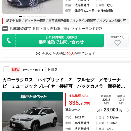
整備
法定整備付
修復
なし
保証
保証付 (12ヶ月・走行無制限)
認定中古車
ディーラー保証
車両状態評価書
オンライン商談可
オプション見積り可
兵庫県姫路市
兵庫トヨタ自動車（株）マイカーランド姫路
お気に入り
まずは在庫確認・見積依頼
無料通話でお問い合わせ
40人
今あなたの他に
が見ています
トヨタ
NEW
グーネットセレクト
カローラクロス ハイブリッド Ｚ フルセグ メモリーナ
ビ ミュージックプレイヤー接続可 バックカメラ 衝突被害
軽減システム ＥＴＣ ドラレコ ＬＥＤヘッドランプ アイ
支払総額
(税込)
本体価格
諸費用
ドリングストップ
323.3
12.4
335.
7
万円
万円
万円
23,900
通常ローン
月々
円
年式
2023年
走行
3.3万km
車検
車検整備付
排気
1800cc
整備
法定整備付
修復
なし