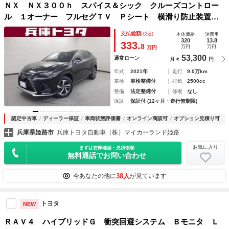
ＮＸ ＮＸ３００ｈ スパイス＆シック クルーズコントロー
ル １オーナー フルセグＴＶ Ｐシート 横滑り防止装置
アルミホイール ナビＴＶ ＡＡＣ スマートキ ＬＥＤヘッ
支払総額
(税込)
本体価格
諸費用
ドライト ＤＶＤ再生 Ｂカメラ メモリーナビ ＥＴＣ 衝
320
13.8
333.
8
万円
万円
万円
突回避
53,300
通常ローン
月々
円
年式
2021年
走行
9.0万km
車検
車検整備付
排気
2500cc
整備
法定整備付
修復
なし
保証
保証付 (12ヶ月・走行無制限)
認定中古車
ディーラー保証
車両状態評価書
オンライン商談可
オプション見積り可
兵庫県姫路市
兵庫トヨタ自動車（株）マイカーランド姫路
お気に入り
まずは在庫確認・見積依頼
無料通話でお問い合わせ
38人
今あなたの他に
が見ています
トヨタ
NEW
ＲＡＶ４ ハイブリッドＧ 衝突回避システム Ｂモニタ Ｌ