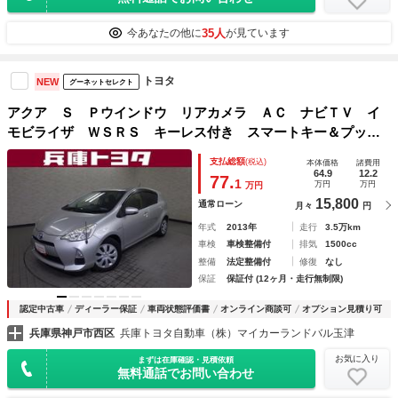
35人
今あなたの他に
が見ています
トヨタ
NEW
グーネットセレクト
アクア Ｓ Ｐウインドウ リアカメラ ＡＣ ナビＴＶ イ
モビライザ ＷＳＲＳ キーレス付き スマートキー＆プッシ
ュスタート 横滑り防止システム パワステ ＡＢＳ ＥＴ
支払総額
(税込)
本体価格
諸費用
Ｃ 運転席エアバック ワンセグテレビ
64.9
12.2
77.
1
万円
万円
万円
15,800
通常ローン
月々
円
年式
2013年
走行
3.5万km
車検
車検整備付
排気
1500cc
整備
法定整備付
修復
なし
保証
保証付 (12ヶ月・走行無制限)
認定中古車
ディーラー保証
車両状態評価書
オンライン商談可
オプション見積り可
兵庫県神戸市西区
兵庫トヨタ自動車（株）マイカーランドバル玉津
お気に入り
まずは在庫確認・見積依頼
無料通話でお問い合わせ