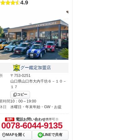
4.9
グー鑑定加盟店
所
〒753-0251
山口県山口市大内千坊６－１０－
１７
コピー
業時間
10：00～19:00
休日
水曜日・年末年始・GW・お盆
電話お問い合わせ
無料
携帯可
0078-6044-9135
MAPを開く
LINEで共有