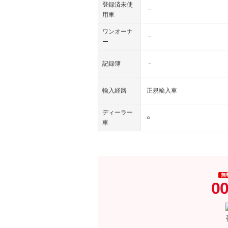
登録済未使
－
用車
ワンオーナ
－
ー
記録簿
－
輸入経路
正規輸入車
ディーラー
○
車
無
00