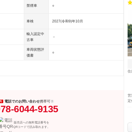
禁煙車
○
車検
2027(令和9)年10月
輸入認定中
－
古車
車両状態評
○
価書
住
営
定
電話でのお問い合わせ
携帯可
料
78-6044-9135
販売店への無料電話番号を
QRコードで読み取れます。