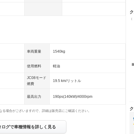
ク
（
車両重量
1540kg
使用燃料
軽油
JC08モード
19.5 km/リットル
燃費
最高出力
190ps(140kW)/4000rpm
ク
なる場合がございますので、詳細は販売店にご確認ください。
タログで車種情報を詳しく見る