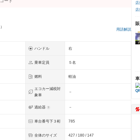
店
店
販
県）
用語解説
ハンドル
右
乗車定員
５名
燃料
軽油
車
エコカー減税対
－
象車
過給器
－
車台番号下３桁
785
全体のサイズ
427 / 180 / 147