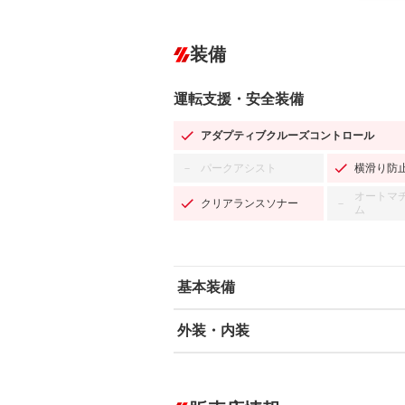
装備
運転支援・安全装備
アダプティブクルーズコントロール
パークアシスト
横滑り防
－
オートマ
クリアランスソナー
－
ム
基本装備
外装・内装
エアバッグ：運転席/助手席/サイド
ABS
エアコン
カーナビ：HDDナビ
ダウンヒルアシストコントロール
－