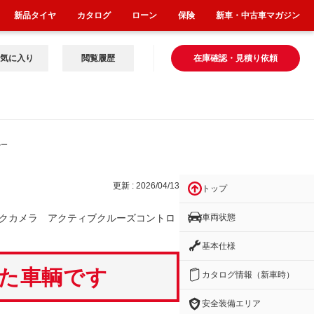
新品タイヤ
カタログ
ローン
保険
新車・中古車マガジン
気に入り
閲覧履歴
在庫確認・見積り依頼
ルー
更新 : 2026/04/13
トップ
車両状態
クカメラ アクティブクルーズコントロ
基本仕様
いた車輌です
カタログ情報（新車時）
安全装備エリア