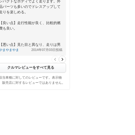
ンパクトなボディでよく走ります。外
品パーツも多いのでドレスアップして
走りを楽しめる。
【良い点】走行性能が良く、比較的燃
費も良い。
【悪い点】見た目と異なり、走りは男
性向き。ハンドルが重た…
やまやまやま
2014年07月03日投稿
クルマレビューをすべて見る
該当車種に対してのレビューです。表示物
、販売店に対するレビューではありません。