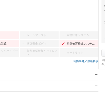
レーンアシスト
自動駐車システム
－
－
止装置
衝突安全ボディ
衝突被害軽減システム
－
チックハイビー
頸部衝撃緩和ヘッドレス
オートライト
－
－
ト
※
装備略号／用語解説
件
スライドドア
サンルーフ
－
－
Wエアコン
リフトアップ
－
－
TV：フルセグ
パワーステアリング
パワーウィンドウ