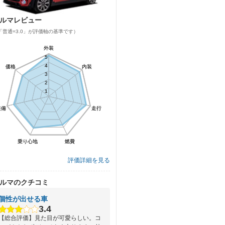
ルマレビュー
「普通=3.0」が評価軸の基準です）
外装
外装
5
5
4
4
価格
価格
内装
内装
3
3
2
2
1
1
装備
装備
走行
走行
乗り心地
乗り心地
燃費
燃費
評価詳細を見る
ルマのクチコミ
個性が出せる車
3.4
【総合評価】見た目が可愛らしい。コ