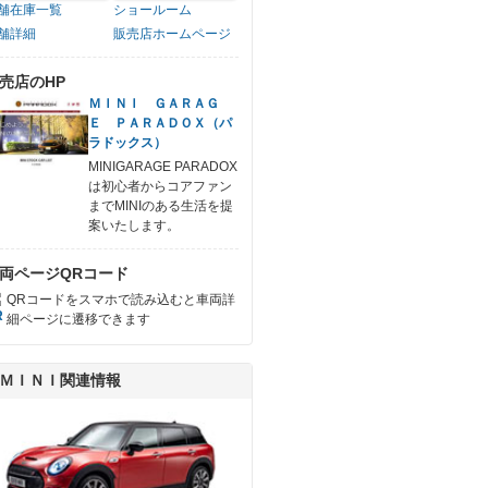
舗在庫一覧
ショールーム
舗詳細
販売店ホームページ
売店のHP
ＭＩＮＩ ＧＡＲＡＧ
Ｅ ＰＡＲＡＤＯＸ（パ
ラドックス）
MINIGARAGE PARADOX
は初心者からコアファン
までMINIのある生活を提
案いたします。
両ページQRコード
QRコードをスマホで読み込むと車両詳
細ページに遷移できます
ＭＩＮＩ関連情報