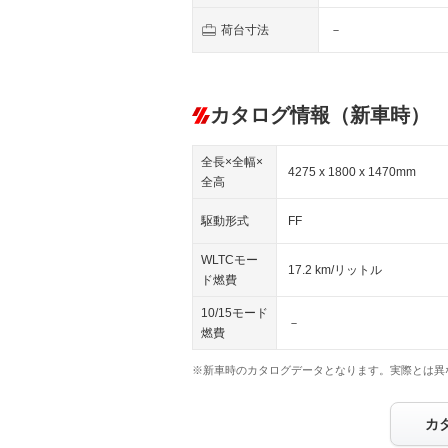
荷台寸法
－
カタログ情報（新車時）
全長×全幅×
4275 x 1800 x 1470mm
全高
駆動形式
FF
WLTCモー
17.2 km/リットル
ド燃費
10/15モード
－
燃費
※新車時のカタログデータとなります。実際とは異
カ