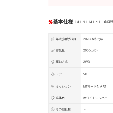
基本仕様
（ＭＩＮＩ ＭＩＮＩ 山口
年式(初度登録)
2020(令和2)年
排気量
2000cc(D)
駆動方式
2WD
ドア
5D
ミッション
MTモード付きAT
車体色
ホワイトシルバー
その他仕様
－