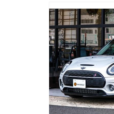
マガジン
車カタログ
自動車ローン
保険
レビュー
価格相場
教習所
用語集