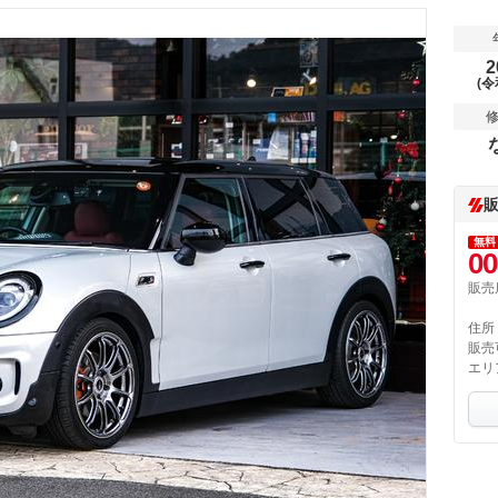
2
(令
無料
00
販売
住所
販売
エリ