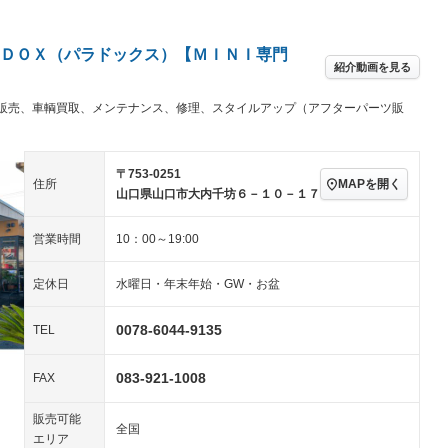
アルミホイール：18イ
－ビジュアル
－
ンチ
ングストップ
ドライブレコーダー
USB入力端子
ハーフレザーシート
キーレス
－
ＤＯＸ（パラドックス）【ＭＩＮＩ専門
クリーンディーゼル
センターデフロック
－
－
紹介動画を見る
セノンライト)
ポータブルナビ
バックカメラ
－
乗車
電動格納ミラー
－
販売、車輌買取、メンテナンス、修理、スタイルアップ（アフターパーツ販
スマートキー
ローダウン
－
装備略号／用語解説
ート
3列シート
ベンチシート
－
－
〒753-0251
MAPを開く
住所
山口県山口市大内千坊６－１０－１７
ップシート
オットマン
電動格納サードシート
－
－
スルー
後席モニター
電動リアゲート
－
－
営業時間
10：00～19:00
アコン
全周囲カメラ
サイドカメラ
－
－
定休日
水曜日・年末年始・GW・お盆
ペンション
0078-6044-9135
TEL
装備略号／用語解説
083-921-1008
FAX
販売可能
全国
エリア