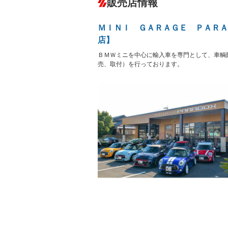
販売店情報
オーディオ
－
盗難防止システム
アイドリ
ヘッドライトウォッシャ
革シート
－
－
ＭＩＮＩ ＧＡＲＡＧＥ ＰＡＲＡ
ー
Bluetooth接続
100V電源
－
店】
LEDヘッドランプ
HID(キ
－
レンタカーアップ
展示・試
－
－
ＢＭＷミニを中心に輸入車を専門として、車輌
ETC2.0
エアロ
売、取付）を行っております。
－
ランフラットタイヤ
パワーシ
－
－
フルフラットシート
チップア
－
－
シートヒーター
ウォーク
－
－
フロントカメラ
シートエ
－
－
ルーフレール
エアサス
－
－