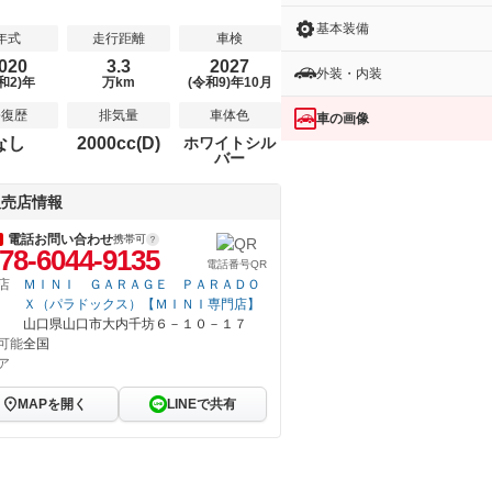
基本装備
年式
走行距離
車検
020
3.3
2027
外装・内装
和2)年
万km
(令和9)年10月
修復歴
排気量
車体色
車の画像
なし
2000cc(D)
ホワイトシル
バー
販売店情報
電話お問い合わせ
携帯可
78-6044-9135
電話番号QR
店
ＭＩＮＩ ＧＡＲＡＧＥ ＰＡＲＡＤＯ
Ｘ（パラドックス）【ＭＩＮＩ専門店】
山口県山口市大内千坊６－１０－１７
可能
全国
ア
MAPを開く
LINEで共有