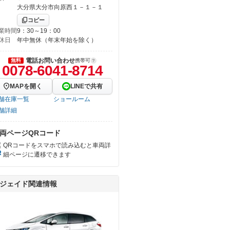
大分県大分市向原西１－１－１
コピー
業時間
9：30～19：00
休日
年中無休（年末年始を除く）
電話お問い合わせ
無料
携帯可
0078-6041-8714
MAPを開く
LINEで共有
舗在庫一覧
ショールーム
舗詳細
両ページQRコード
QRコードをスマホで読み込むと車両詳
細ページに遷移できます
ジェイド関連情報