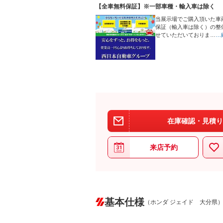
【全車無料保証】※一部車種・輸入車は除く
当展示場でご購入頂いた車
保証（輸入車は除く）の整
せていただいておりま…
…
在庫確認・見積り
来店予約
基本仕様
（ホンダ ジェイド 大分県