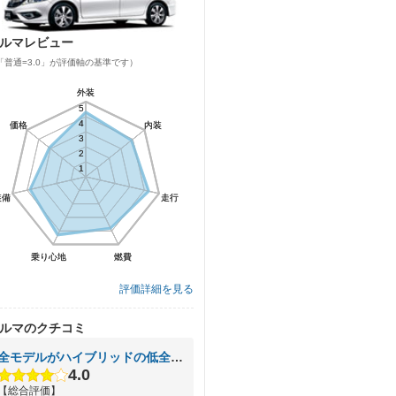
ルマレビュー
「普通=3.0」が評価軸の基準です）
外装
外装
5
5
4
4
価格
価格
内装
内装
3
3
2
2
1
1
装備
装備
走行
走行
乗り心地
乗り心地
燃費
燃費
評価詳細を見る
ルマのクチコミ
全モデルがハイブリッドの低全高ミニバン
4.0
【総合評価】