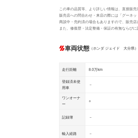
この車の品質等、より詳しい情報は、直接販売
販売店への問合わせ・来店の際には「グーネット中
商談中・売約済の場合もありますので、販売店
また、修復歴・法定整備・保証の有無ならびに
車両状態
（ホンダ ジェイド 大分県
走行距離
8.0万km
登録済未使
－
用車
ワンオーナ
○
ー
記録簿
－
輸入経路
－