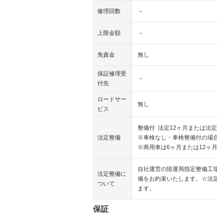
修理回数
－
上限金額
－
免責金
無し
保証修理受
－
付先
ロードサー
無し
ビス
整備付 法定12ヶ月または法定
法定整備
※車検なし・車検整備付の場合
※商用車は6ヶ月または12ヶ
自社運営の陸運局指定整備工
法定整備に
備をお約束いたします。☆法
ついて
ます。
保証