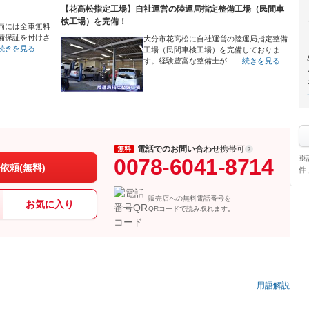
【花高松指定工場】自社運営の陸運局指定整備工場（民間車
検工場）を完備！
両には全車無料
備保証を付けさ
大分市花高松に自社運営の陸運局指定整備
続きを見る
工場（民間車検工場）を完備しておりま
す。経験豊富な整備士が…
…続きを見る
電話でのお問い合わせ
携帯可
無料
※
0078-6041-8714
依頼(無料)
件
販売店への無料電話番号を
お気に入り
QRコードで読み取れます。
）
用語解説