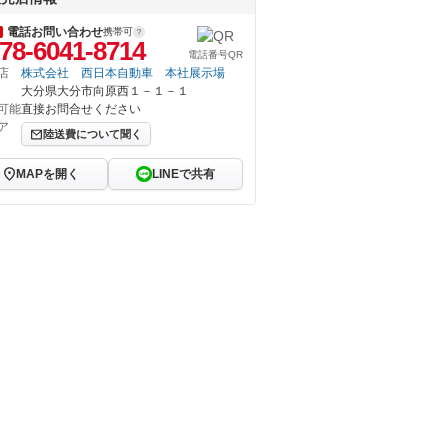
電話お問い合わせ
携帯可
78-6041-8714
電話番号QR
店
株式会社 西日本自動車 本社展示場
大分県大分市向原西１－１－１
可能
直接お問合せください
ア
陸送費について聞く
MAPを開く
LINEで共有