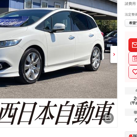
諸費用 
法定整
希望
2
(平