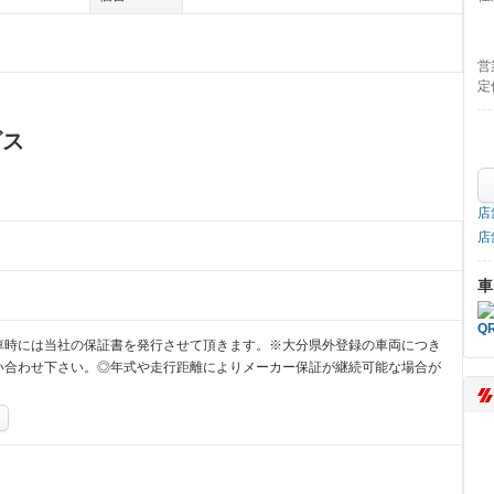
営
定
ビス
店
店
車
車時には当社の保証書を発行させて頂きます。※大分県外登録の車両につき
い合わせ下さい。◎年式や走行距離によりメーカー保証が継続可能な場合が