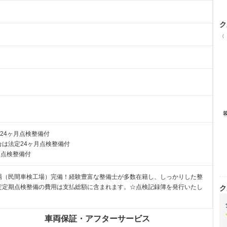
ク
（
24ヶ月点検整備付
は法定24ヶ月点検整備付
月点検整備付
場（民間車検工場）完備！経験豊富な整備士が多数在籍し、しっかりした整
定定期点検整備の費用は支払総額に含まれます。☆点検記録簿を発行いたし
ク
車両保証・アフターサービス