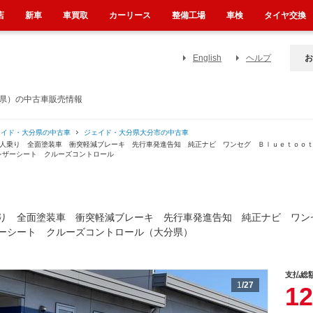
店
新車
車買取
カーリース
整備工場
車検
タイヤ交換
English
ヘルプ
お
分県）の中古車販売情報
ェイド・大分県の中古車
ジェイド・大分県大分市の中古車
６人乗り 全面塗装車 衝突軽減ブレーキ 先行車発進告知 純正ナビ ワンセグ Ｂｌｕｅｔｏｏ
レザーシート クルーズコントロール
り 全面塗装車 衝突軽減ブレーキ 先行車発進告知 純正ナビ ワ
ーシート クルーズコントロール（大分県）
支払総
1
/27
12