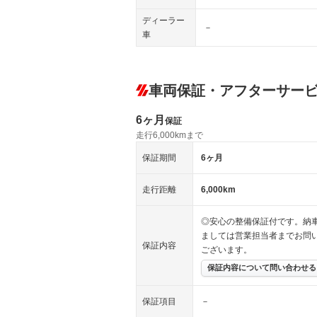
ディーラー
－
車
車両保証・アフターサー
6ヶ月
保証
走行6,000kmまで
保証期間
6ヶ月
走行距離
6,000km
◎安心の整備保証付です。納
ましては営業担当者までお問
保証内容
ございます。
保証内容について問い合わせる
保証項目
－