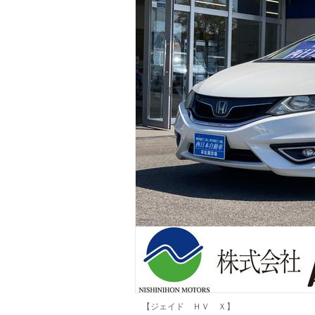
マガジン
車カタログ
自動車ローン
保険
レビュー
価格相場
教習所
用語集
【ジェイド ＨＶ Ｘ】