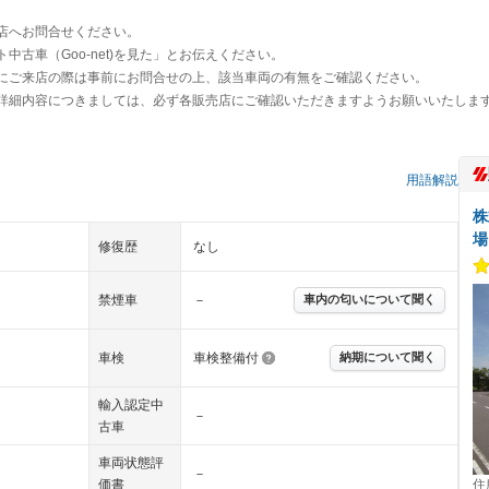
店へお問合せください。
古車（Goo-net)を見た」とお伝えください。
にご来店の際は事前にお問合せの上、該当車両の有無をご確認ください。
詳細内容につきましては、必ず各販売店にご確認いただきますようお願いいたしま
）
用語解説
株
場
修復歴
なし
禁煙車
－
車内の匂いについて聞く
車検
車検整備付
納期について聞く
輸入認定中
－
古車
車両状態評
－
価書
住