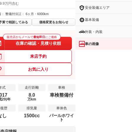
9.9万円含む
安全装備エリア
備：
整備付
保証：
6ヶ月・6000km
基本装備
予算で相談してみる
価格変更をお知らせ
外装・内装
販売店からメールで
最短即日
にご連絡
在庫の確認・見積り依頼
車の画像
来店予約
お気に入り
年式
走行距離
車検
017
8.0
車検整備付
成29)年
万km
修復歴
排気量
車体色
なし
1500cc
パールホワイ
ト
販売店情報