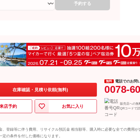
予約する
電話でのお問
無料
0078-6
在庫確認・見積り依頼(無料)
販売店への無
来店予約
お気に入り
QRコードで
金、登録等に伴う費用、リサイクル預託金 相当額等、購入時に必要な全ての費用が
一定の条件を付した価格になります。