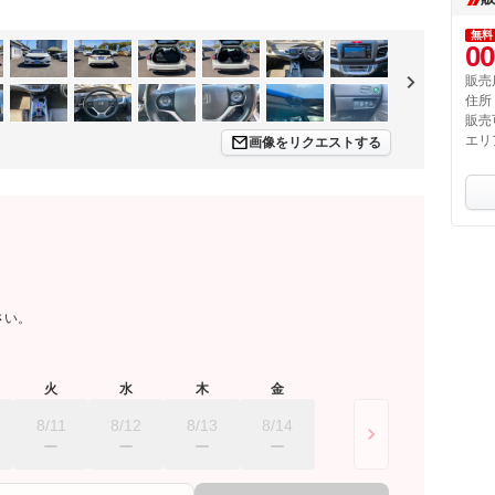
無料
00
販売
住所
販売
エリ
画像をリクエストする
さい。
火
水
木
金
8/11
8/12
8/13
8/14