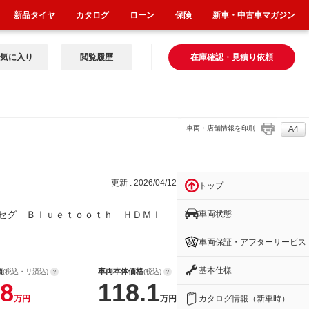
新品タイヤ
カタログ
ローン
保険
新車・中古車マガジン
気に入り
閲覧履歴
在庫確認・見積り依頼
車両・店舗情報を印刷
A4
ｔ
更新 : 2026/04/12
トップ
車両状態
ンセグ Ｂｌｕｅｔｏｏｔｈ ＨＤＭＩ
車両保証・アフターサービス
基本仕様
額
車両本体価格
(税込・リ済込)
(税込)
8
118.1
カタログ情報（新車時）
万円
万円