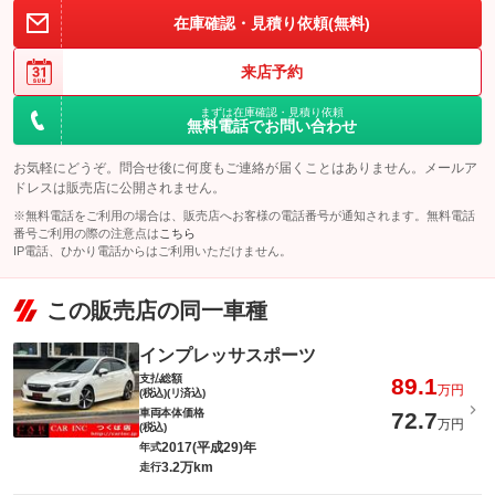
在庫確認・見積り依頼(無料)
来店予約
まずは在庫確認・見積り依頼
無料電話でお問い合わせ
お気軽にどうぞ。問合せ後に何度もご連絡が届くことはありません。メールア
ドレスは販売店に公開されません。
※無料電話をご利用の場合は、販売店へお客様の電話番号が通知されます。無料電話
番号ご利用の際の注意点は
こちら
IP電話、ひかり電話からはご利用いただけません。
この販売店の同一車種
インプレッサスポーツ
支払総額
89.1
万円
(税込)(リ済込)
車両本体価格
72.7
万円
(税込)
2017(平成29)年
年式
3.2万km
走行