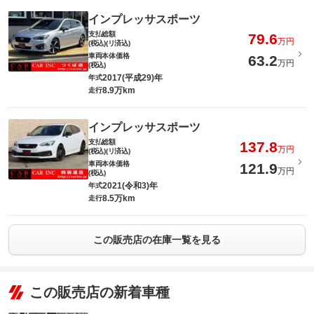
インプレッサスポーツ
支払総額
79.6
万円
(税込)(リ済込)
車両本体価格
63.2
万円
(税込)
2017(平成29)年
年式
8.9万km
走行
インプレッサスポーツ
支払総額
137.8
万円
(税込)(リ済込)
車両本体価格
121.9
万円
(税込)
2021(令和3)年
年式
8.5万km
走行
この販売店の在庫一覧を見る
この販売店の新着車種