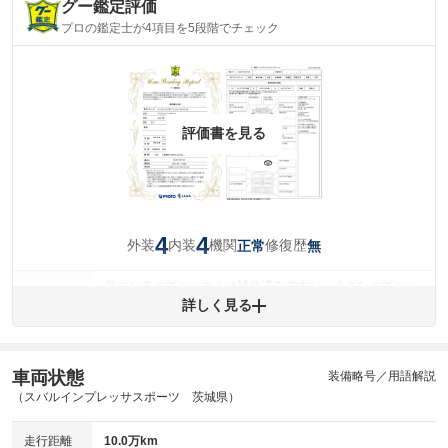
グー鑑定評価
プロの鑑定士が4項目を5段階でチェック
評価書を見る
4
4
外装
内装
機関
修復歴
正常
無
気になるキズやヘコミは補修済みですが、小さなキズやヘ
外装
コミが残っています。
詳しく見る
(車両外装)
キズ・へこみについて問い合わせる
内装
気になる汚れ等が、部分的にあります。
(内装状態)
車両状態
装備略号／用語解説
（スバルインプレッサスポーツ 茨城県）
主要機関に不具合はありません。
機関
走行距離
10.0万km
詳細は鑑定書をご確認ください。
修復歴