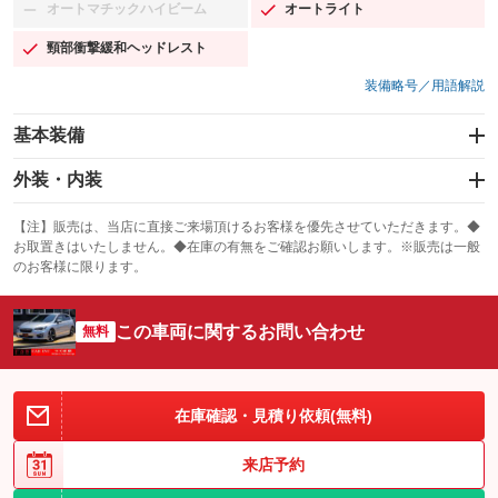
オートマチックハイビーム
オートライト
：装備なし
：装備あり
頸部衝撃緩和ヘッドレスト
：装備あり
装備略号／用語解説
基本装備
エアバッグ：運転席/助手席/サイド
外装・内装
：装備あり
スライドドア
カーナビ：SDナビ
：装備なし
：装備あり
【注】販売は、当店に直接ご来場頂けるお客様を優先させていただきます。◆
お取置きはいたしません。◆在庫の有無をご確認お願いします。※販売は一般
サンルーフ
ABS
TV：フルセグ
：装備なし
：装備あり
：装備あり
のお客様に限ります。
エアコン
Wエアコン
オーディオ：CDまたはCDチェンジャー／ミュージックプレイヤー接続
：装備あり
：装備なし
：装備あり
可／ミュージックサーバー
この車両に関するお問い合わせ
リフトアップ
パワーステアリング
無料
：装備なし
：装備あり
ビジュアル：-／DVD再生
：装備あり
ダウンヒルアシストコントロール
：装備なし
アルミホイール：18インチ
：装備あり
パワーウィンドウ
盗難防止システム
在庫確認・見積り依頼(無料)
：装備あり
：装備あり
革シート
ハーフレザーシート
：装備なし
：装備なし
アイドリングストップ
ドライブレコーダー
：装備あり
：装備なし
キーレス
LEDヘッドランプ
来店予約
：装備あり
：装備あり
USB入力端子
Bluetooth接続
：装備あり
：装備あり