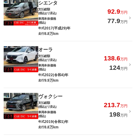
シエンタ
支払総額
92.9
万円
(税込)(リ済込)
車両本体価格
77.9
万円
(税込)
2017(平成29)年
年式
8.8万km
走行
オーラ
支払総額
138.6
万円
(税込)(リ済込)
車両本体価格
124
万円
(税込)
2022(令和4)年
年式
9.9万km
走行
ヴォクシー
支払総額
213.7
万円
(税込)(リ済込)
車両本体価格
198
万円
(税込)
2019(令和1)年
年式
8.8万km
走行