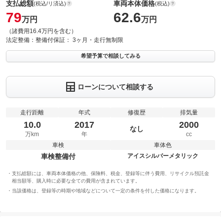
支払総額
車両本体価格
(税込/リ済込)
(税込)
79
62.6
万円
万円
（諸費用16.4万円を含む）
法定整備：
整備付
保証：
3ヶ月・走行無制限
希望予算で相談してみる
ローンについて相談する
走行距離
年式
修復歴
排気量
10.0
2017
2000
なし
万km
年
cc
車検
車体色
車検整備付
アイスシルバーメタリック
支払総額には、車両本体価格の他、保険料、税金、登録等に伴う費用、リサイクル預託金
相当額等、購入時に必要な全ての費用が含まれています。
当該価格は、登録等の時期や地域などについて一定の条件を付した価格になります。