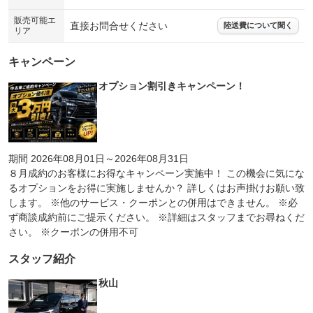
装備略号／用語解説
販売可能エ
直接お問合せください
陸送費について聞く
リア
キャンペーン
オプション割引きキャンペーン！
期間 2026年08月01日～2026年08月31日
８月成約のお客様にお得なキャンペーン実施中！ この機会に気にな
るオプションをお得に実施しませんか？ 詳しくはお声掛けお願い致
します。 ※他のサービス・クーポンとの併用はできません。 ※必
ず商談成約前にご提示ください。 ※詳細はスタッフまでお尋ねくだ
さい。 ※クーポンの併用不可
スタッフ紹介
秋山