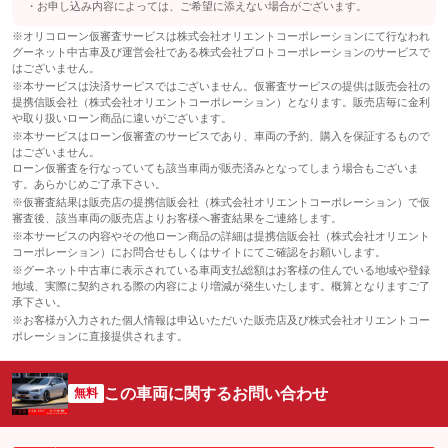
免責金
お申し込み内容によっては、ご希望に添えない場合がございます。
無し
保証
保証無
※オリコローン仮審査サービスは株式会社オリエントコーポレーションにて行なわれ
保証修理受
保証
保証無
-
グーネット中古車及び運営会社である株式会社プロトコーポレーションのサービスで
付先
保証項目
-
はございません。
ロードサー
保証項目
-
※本サービスは決済サービスではございません。仮審査サービスの提供は販売会社の
無し
ビスの有無
修理回数・
-
提携信販会社（株式会社オリエントコーポレーション）となります。販売店毎に金利
上限金額
修理回数・
や取り扱いローン商品に違いがございます。
-
上限金額
※本サービスはローン仮審査のサービスであり、車両の予約、購入を保証するもので
このパックの見積もり依頼（無料）
免責金
無し
はございません。
免責金
無し
ローン仮審査を行なっていても該当車両が販売済みとなってしまう場合もございま
保証修理受
-
す。あらかじめご了承下さい。
付先
保証修理受
-
※仮審査結果は販売店の提携信販会社（株式会社オリエントコーポレーション）で仮
付先
ロードサー
審査後、該当車両の販売店よりお客様へ審査結果をご連絡します。
無し
ビスの有無
ロードサー
※本サービスの内容やその他ローン商品の詳細は提携信販会社（株式会社オリエント
無し
ビスの有無
コーポレーション）にお問合せもしくはサイトにてご確認をお願いします。
※グーネット中古車に表示されている車両支払総額はお客様の住んでいる地域や登録
このパックの見積もり依頼（無料）
地域、実際に契約される際の内容により増減が発生いたします。概算となりますご了
このパックの見積もり依頼（無料）
承下さい。
※お客様が入力された個人情報は申込いただいた販売店及び株式会社オリエントコー
ポレーションに直接提供されます。
この車両に関するお問い合わせ
無料