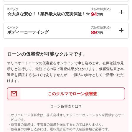
内：オプシ
7.9
ョン価格
支払総額(税込)
Bパック
万円
94
(税込)
☆大きな安心！！業界最大級の充実保証！☆
万円
車両本体価
62.6
万円
内：オプシ
格
15
ョン価格
支払総額(税込)
Cパック
万円
89
(税込)
ボディーコーテイング
万円
車両本体価
62.6
万円
内：オプシ
格
10
ョン価格
万円
(税込)
パック内容
ローンの仮審査が可能なクルマです。
車両本体価
62.6
万円
新しいお車でカーライフを過ごされる際にご一緒にいかがです
格
オリコオートローンの仮審査をオンラインで申し込めます。在庫確認や見
か？納車後もご安心してお乗り頂く為に納車前にお得に交換可能
積りと並行して、最短でその場で審査結果が分かります。仮審査結果は本
となります！
パック内容
審査を保証するものではありませんが、ご購入の参考としてご活用いただ
新しいお車でカーライフを過ごされる際にご一緒にいかがです
買う時も。買った後も。確かな安心を！！不安を安心に変えるＣ
けます。
か？納車後もご安心してお乗り頂く為に納車前にお得に交換可能
備考
ＡＲＩＮＣ保証！★保証範囲は【６００項目】と業界最高水準★
となります！
さらに安心サポート★プランのご選択可能となります！※あんし
パック内容
んパック加入者に限ります。
このクルマでローン仮審査
Ｇ’ＺＯＸの「リアルガラスコートＲ」撥水性ボディガラスコーテ
保証
保証無
圧倒的な保証範囲
ィングを施工します。従来の親水性コートとは違いスピーディー
専用窓口にて対応
ローン仮審査とは？
な水引きを実現。ウォータスポットや水アカ・汚れの固着を防止
修理回数無制限
保証項目
-
し洗車後の
■より安心な『充実保証』にグレードアップ♪■ご購入者の純正部
備考
オリコローン仮審査は、株式会社オリエントコーポレーションが提供するサー
品についてはすべてが保証の対象です。（消耗品は除く）■あんし
Ｇ’ＺＯＸの「リアルガラスコートＲ」撥水性ボディガラスコーテ
ビスです。
修理回数・
んパック加入者に限ります。※詳しくはスタッフまで、お問い合
-
ィングを施工します。従来の親水性コートとは違いスピーディー
上限金額
仮審査の結果は、本審査の結果を保証するものではありません。
わせ下さい。
備考
な水引きを実現。ウォータスポットや水アカ・汚れの固着を防止
仮審査のお申し込みには、運転免許証等の本人確認書類が必要です。
し洗車後の