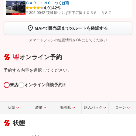
ＣＡＲ ＩＮＣ つくば店
4.9
142件
【STEP1】
認証画面でグーネットを友だち追加してから「許可する」ボタンを押
〒305-0042 茨城県つくば市下広岡１０５５－５８７
します
MAPで販売店までのルートを確認する
【STEP2】
トーク画面で
ボタンをタップして問い合わせを
完了してください。
スマートフォンの位置情報をONにしてください
こちら
オンライン予約
予約する内容を選択してください。
来店
オンライン商談予約
?
状態
装備
販売店
購入パック
ローン
状態