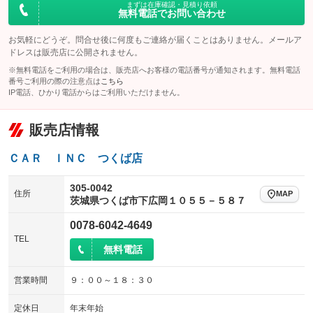
HID(キセノンライト)
ポータブルナビ
：装備なし
：装備なし
まずは在庫確認・見積り依頼
無料電話でお問い合わせ
100V電源
クリーンディーゼル
：装備なし
：装備なし
バックカメラ
ETC
：装備あり
：装備あり
お気軽にどうぞ。問合せ後に何度もご連絡が届くことはありません。メールア
センターデフロック
：装備なし
エアロ
スマートキー
ドレスは販売店に公開されません。
：装備なし
：装備あり
レンタカーアップ
展示・試乗車
：装備なし
：装備なし
※無料電話をご利用の場合は、販売店へお客様の電話番号が通知されます。無料電話
ローダウン
ランフラットタイヤ
：装備なし
：装備なし
番号ご利用の際の注意点は
こちら
電動格納ミラー
IP電話、ひかり電話からはご利用いただけません。
：装備あり
パワーシート
3列シート
：装備あり
：装備なし
装備略号／用語解説
ベンチシート
フルフラットシート
：装備なし
：装備なし
販売店情報
チップアップシート
オットマン
：装備なし
：装備なし
ＣＡＲ ＩＮＣ つくば店
電動格納サードシート
シートヒーター
：装備なし
：装備なし
305-0042
住所
MAP
ウォークスルー
後席モニター
茨城県つくば市下広岡１０５５－５８７
：装備なし
：装備なし
電動リアゲート
フロントカメラ
0078-6042-4649
：装備なし
：装備なし
TEL
シートエアコン
全周囲カメラ
無料電話
：装備なし
：装備なし
サイドカメラ
ルーフレール
：装備なし
：装備なし
営業時間
９：００～１８：３０
エアサスペンション
ヘッドライトウォッシャー
：装備なし
：装備なし
定休日
年末年始