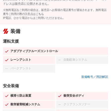
ドレスは販売店に公開されません。
※無料電話をご利用の場合は、販売店へお客様の電話番号が通知されます。無料電話
番号ご利用の際の注意点は
こちら
IP電話、ひかり電話からはご利用いただけません。
装備
運転支援
アダプティブクルーズコントロール
：装備あり
レーンアシスト
自動駐車システム
：装備あり
：装備なし
パークアシスト
：装備なし
装備略号／用語解説
安全装備
横滑り防止装置
衝突安全ボディ
：装備あり
：装備あり
衝突被害軽減システム
クリアランスソナー
：装備あり
：装備なし