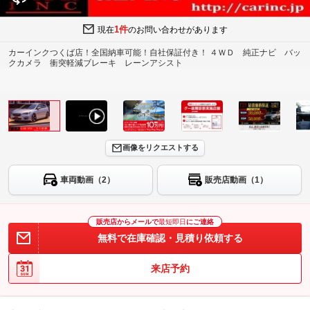
1件
現在
のお問い合わせがあります
カーインクつくば店！全国納車可能！自社保証付き！ ４ＷＤ 純正ナビ バッ
クカメラ 衝突軽減ブレーキ レーンアシスト
画像をリクエストする
車両動画（2）
販売店動画（1）
販売店からメールで
最短即日
にご連絡
無料で在庫確認・見積り依頼する
来店予約