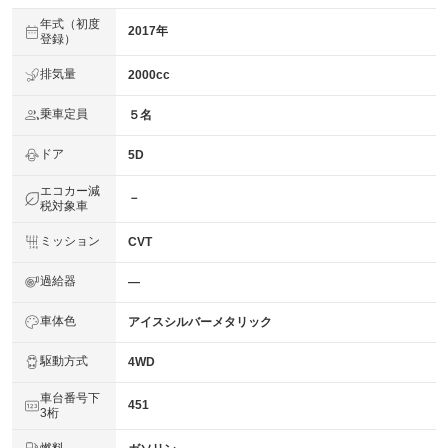
年式（初度
2017年
登録）
排気量
2000cc
乗車定員
５名
ドア
5D
エコカー減
－
税対象車
ミッション
CVT
過給器
―
車体色
アイスシルバーメタリック
駆動方式
4WD
車台番号下
451
3桁