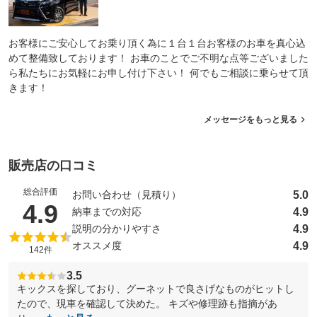
お客様にご安心してお乗り頂く為に１台１台お客様のお車を真心込
めて整備致しております！ お車のことでご不明な点等ございました
ら私たちにお気軽にお申し付け下さい！ 何でもご相談に乗らせて頂
きます！
メッセージをもっと見る
販売店の口コミ
総合評価
5.0
お問い合わせ（見積り）
（5点満点中）
4.9
4.9
納車までの対応
4.9
説明の分かりやすさ
4.9
オススメ度
142件
3.5
キックスを探しており、グーネットで良さげなものがヒットし
たので、現車を確認して決めた。 キズや修理跡も指摘があ