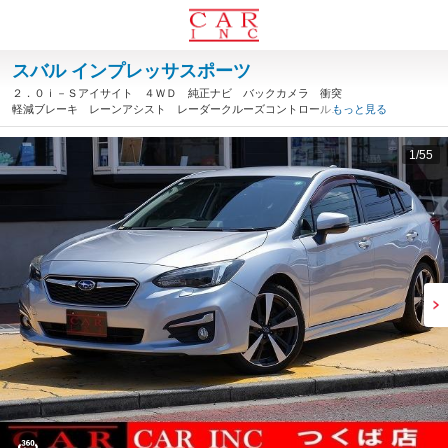
スバル インプレッサスポーツ
２．０ｉ－Ｓアイサイト ４ＷＤ 純正ナビ バックカメラ 衝突
軽減ブレーキ レーンアシスト レーダークルーズコントロール
もっと見る
ブラインドスポットモニター ＬＥＤヘッドライト パワーシー
ト パドルシフト フルセグ（茨城県）
1
/55