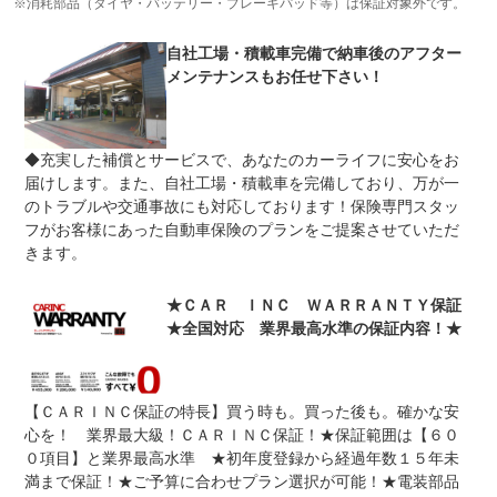
※消耗部品（タイヤ・バッテリー・ブレーキパッド等）は保証対象外です。
車両本体価格
ご納車日より当社指定のエンジン機構納車後３ヶ月走行距
自社工場・積載車完備で納車後のアフター
上限金額
離無制限・ミッション機構納車後１ヶ月１０００ｋｍ保証
メンテナンスもお任せ下さい！
致します。有償にて全国でお使いいただけます計６００項
目に及ぶ範囲の保証もございます。
無し
保証費用は本体価格に含まれています。ご納車日より３カ
◆充実した補償とサービスで、あなたのカーライフに安心をお
免責金
月を経過した時点で無料保証は有効切れとなります。その
届けします。また、自社工場・積載車を完備しており、万が一
ほか有償保証の取り扱いもございます。走行距離は無制限
です。保証金額上限あり詳しくはスタッフまで！
のトラブルや交通事故にも対応しております！保険専門スタッ
フがお客様にあった自動車保険のプランをご提案させていただ
保証修理
詳しくはスタッフまでお問い合わせ下さい。
受付先
きます。
整備付 法定12ヶ月または法定24ヶ月点検整備付
法定整備
※車検なし・車検整備付の場合は法定24ヶ月点検整備付
★ＣＡＲ ＩＮＣ ＷＡＲＲＡＮＴＹ保証
※商用車は6ヶ月または12ヶ月点検整備付
★全国対応 業界最高水準の保証内容！★
自社整備工場または提携整備工場にて、点検整備を実施。
法定整備
点検時に整備士が修理必要と判断した場合、交換・修理を
について
行います。（法定点検項目内）
【ＣＡＲＩＮＣ保証の特長】買う時も。買った後も。確かな安
心を！ 業界最大級！ＣＡＲＩＮＣ保証！★保証範囲は【６０
０項目】と業界最高水準 ★初年度登録から経過年数１５年未
満まで保証！★ご予算に合わせプラン選択が可能！★電装部品