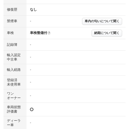
修復歴
なし
※グー鑑定は保証サービスではございません。購入時は必ず現車をご確認
下さい。
禁煙車
-
車内の匂いについて聞く
※実際にお渡しするコンディションチェックシートにつきましては、形式
および表示項目が異なる場合がございます。
※グー鑑定の評価はあくまでも記載している鑑定日の鑑定結果となりま
車検
車検整備付
納期について聞く
?
す。車両情報等の詳細は各販売店へお問い合わせ下さい。
記録簿
-
輸入認定
-
中古車
輸入経路
-
登録済
-
未使用車
ワン
-
オーナー
車両状態
評価書
ディーラ
-
ー車