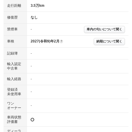
走行距離
3.5万km
詳細は鑑定書をご確認ください。
修復歴
修復歴
なし
※グー鑑定は保証サービスではございません。購入時は必ず現車をご確認
下さい。
禁煙車
-
車内の匂いについて聞く
※実際にお渡しするコンディションチェックシートにつきましては、形式
および表示項目が異なる場合がございます。
※グー鑑定の評価はあくまでも記載している鑑定日の鑑定結果となりま
車検
2027(令和9)年2月
納期について聞く
?
す。車両情報等の詳細は各販売店へお問い合わせ下さい。
記録簿
-
輸入認定
-
中古車
輸入経路
-
登録済
-
未使用車
ワン
-
オーナー
車両状態
評価書
ディーラ