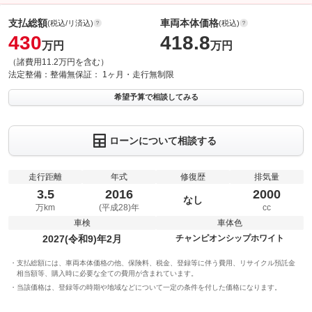
支払総額
車両本体価格
(税込/リ済込)
(税込)
430
418.8
万円
万円
（諸費用11.2万円を含む）
法定整備：
整備無
保証：
1ヶ月・走行無制限
希望予算で相談してみる
ローンについて相談する
走行距離
年式
修復歴
排気量
3.5
2016
2000
なし
万km
(平成28)年
cc
車検
車体色
2027(令和9)年2月
チャンピオンシップホワイト
支払総額には、車両本体価格の他、保険料、税金、登録等に伴う費用、リサイクル預託金
相当額等、購入時に必要な全ての費用が含まれています。
当該価格は、登録等の時期や地域などについて一定の条件を付した価格になります。