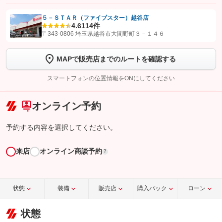
５－ＳＴＡＲ（ファイブスター）越谷店
4.6
114件
【STEP1】
認証画面でグーネットを友だち追加してから「許可する」ボタンを押
〒343-0806 埼玉県越谷市大間野町３－１４６
します
MAPで販売店までのルートを確認する
【STEP2】
トーク画面で
ボタンをタップして問い合わせを
完了してください。
スマートフォンの位置情報をONにしてください
こちら
オンライン予約
予約する内容を選択してください。
来店
オンライン商談予約
?
状態
装備
販売店
購入パック
ローン
状態