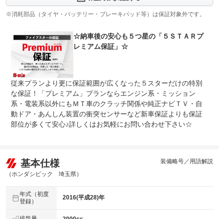
自社保証とライトプランは「エンジンや動力系主要６０部
保証項目
品」、スタンダードプランは「ライトプラン＋電装や足回
※消耗部品（タイヤ・バッテリー・ブレーキパッド等）は保証対象外です。
り等１５２部品」、プレミアムプランは「スタンダードプ
ラン＋電装先進機構等１７１部品」が対象です！
☆納車後の安心も５つ星の「５ＳＴＡＲプ
修理回数
無制限
レミアム保証」☆
限度額無制限
５－ＳＴＡＲ Ｐｒｅｍｉｕｍ保証なら保証期間中の修理
上限金額
回数に制限はありません！何度でも修理対応が可能な安心
従来プランより更に保証範囲が広くなった５スターだけの特別
保証となっております！
な保証！「プレミアム」プランならエンジン系・ミッション
無し
系・電装系以外にもＭＴ車のクラッチ関係や純正ナビＴＶ・自
免責金
５－ＳＴＡＲ Ｐｒｅｍｉｕｍ保証は保証対象部位の修理
動ドア・あんしん装置の衝突センサーなど新車保証よりも保証
において、お客様がご負担になる料金はありません！
部位が多くて安心♪詳しくはお気軽にお問い合わせ下さい☆
５－ＳＴＡＲ Ｐｒｅｍｉｕｍ保証には３６５日２４時間
保証修理
対応可能なロードサービス付き！レッカー牽引や脱輪作業
受付先
はもちろん、ガス欠やバッテリー上がりなどの身近なトラ
ブルも即座に対応可能です
基本仕様
装備略号／用語解説
法定整備
整備無 車両状態については販売店にご確認ください
（ホンダシビック 埼玉県）
法定整備
-
年式（初度
について
2016(平成28)年
登録）
排気量
2000cc