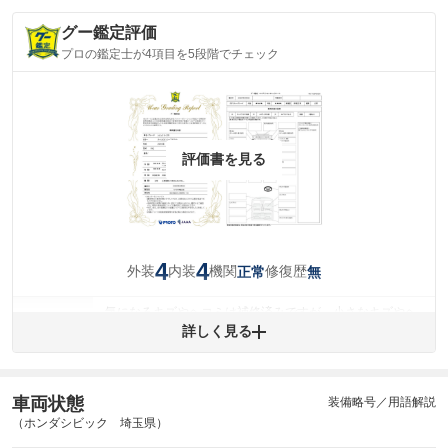
グー鑑定評価
プロの鑑定士が4項目を5段階でチェック
評価書を見る
4
4
外装
内装
機関
修復歴
正常
無
気になるキズやヘコミは補修済みですが、小さなキズやヘ
外装
コミが残っています。
詳しく見る
(車両外装)
キズ・へこみについて問い合わせる
内装
気になる汚れ等が、部分的にあります。
(内装状態)
車両状態
装備略号／用語解説
（ホンダシビック 埼玉県）
主要機関に不具合はありません。
機関