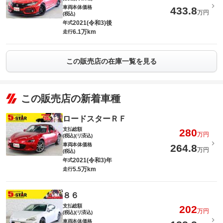
車両本体価格
433.8
万円
(税込)
2021(令和3)後
年式
6.1万km
走行
この販売店の在庫一覧を見る
この販売店の新着車種
ロードスターＲＦ
支払総額
280
万円
(税込)(リ済込)
車両本体価格
264.8
万円
(税込)
2021(令和3)年
年式
5.5万km
走行
８６
支払総額
202
万円
(税込)(リ済込)
車両本体価格