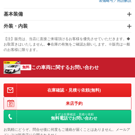
装備略号／用語解説
基本装備
エアバッグ：運転席/助手席/サイド
外装・内装
：装備あり
スライドドア
カーナビ：SDナビ
：装備なし
：装備あり
【注】販売は、当店に直接ご来場頂けるお客様を優先させていただきます。◆
お取置きはいたしません。◆在庫の有無をご確認お願いします。※販売は一般
サンルーフ
ABS
TV：フルセグ
：装備なし
：装備あり
：装備あり
のお客様に限ります。
エアコン
Wエアコン
オーディオ：CDまたはCDチェンジャー
：装備あり
：装備なし
：装備あり
この車両に関するお問い合わせ
リフトアップ
パワーステアリング
無料
ビジュアル：-／DVD再生
：装備なし
：装備あり
：装備あり
ダウンヒルアシストコントロール
アルミホイール：19インチ
：装備なし
：装備あり
パワーウィンドウ
盗難防止システム
革シート
ハーフレザーシート
在庫確認・見積り依頼(無料)
：装備あり
：装備あり
：装備なし
：装備なし
アイドリングストップ
ドライブレコーダー
キーレス
LEDヘッドランプ
：装備なし
：装備なし
：装備あり
：装備あり
来店予約
USB入力端子
Bluetooth接続
HID(キセノンライト)
ポータブルナビ
：装備あり
：装備あり
：装備なし
：装備なし
まずは在庫確認・見積り依頼
無料電話でお問い合わせ
100V電源
クリーンディーゼル
バックカメラ
ETC
：装備なし
：装備なし
：装備あり
：装備あり
お気軽にどうぞ。問合せ後に何度もご連絡が届くことはありません。メールア
センターデフロック
エアロ
スマートキー
：装備なし
：装備なし
：装備あり
ドレスは販売店に公開されません。