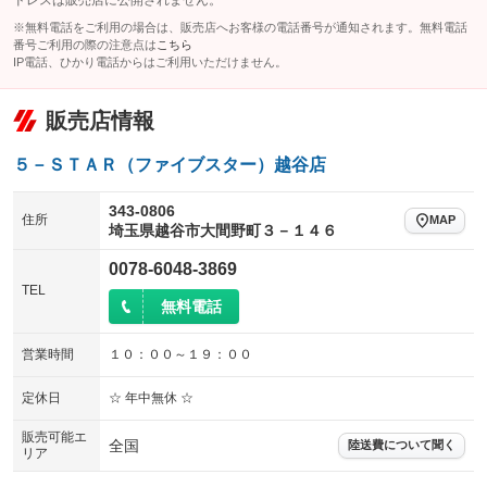
レンタカーアップ
展示・試乗車
ローダウン
ランフラットタイヤ
：装備なし
：装備なし
※無料電話をご利用の場合は、販売店へお客様の電話番号が通知されます。無料電話
：装備なし
：装備なし
番号ご利用の際の注意点は
こちら
電動格納ミラー
IP電話、ひかり電話からはご利用いただけません。
パワーシート
3列シート
：装備あり
：装備なし
：装備なし
装備略号／用語解説
ベンチシート
フルフラットシート
：装備なし
：装備なし
販売店情報
チップアップシート
オットマン
：装備なし
：装備なし
５－ＳＴＡＲ（ファイブスター）越谷店
電動格納サードシート
シートヒーター
：装備なし
：装備なし
343-0806
ウォークスルー
後席モニター
住所
MAP
：装備なし
：装備なし
埼玉県越谷市大間野町３－１４６
電動リアゲート
フロントカメラ
：装備なし
：装備なし
0078-6048-3869
TEL
シートエアコン
全周囲カメラ
：装備なし
：装備なし
無料電話
サイドカメラ
ルーフレール
：装備なし
：装備なし
営業時間
１０：００～１９：００
エアサスペンション
ヘッドライトウォッシャー
：装備なし
：装備なし
定休日
☆ 年中無休 ☆
装備略号／用語解説
販売可能エ
全国
陸送費について聞く
リア