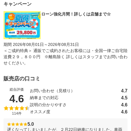
キャンペーン
ローン強化月間！詳しくは店舗まで☆
期間 2026年08月01日～2026年08月31日
＜ご成約特典＞ 通販でご成約されたお客様には・全国一律ご自宅陸
送費２９，８００円 ※離島除く 詳しくはスタッフまでお問い合わ
せください。
販売店の口コミ
総合評価
4.7
お問い合わせ（見積り）
（5点満点中）
4.6
4.5
納車までの対応
4.6
説明の分かりやすさ
4.6
オススメ度
114件
5.0
遅くなってしまいましたが、２月22日納車になりました。車両