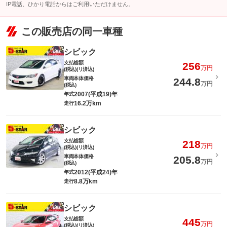
IP電話、ひかり電話からはご利用いただけません。
この販売店の同一車種
シビック
支払総額
256
万円
(税込)(リ済込)
車両本体価格
244.8
万円
(税込)
2007(平成19)年
年式
16.2万km
走行
シビック
支払総額
218
万円
(税込)(リ済込)
車両本体価格
205.8
万円
(税込)
2012(平成24)年
年式
8.8万km
走行
シビック
支払総額
445
万円
(税込)(リ済込)