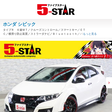
ホンダ シビック
タイプＲ ６速ＭＴ／クルーズコントロール／スマートキー／ＥＴ
Ｃ／横滑り防止装置／ストラーダナビ／Ｂｌｕｅｔｏｏｔｈ／バッ
もっと見る
クカメラ／地デジ／ＬＥＤオートライト／純正ＡＷ（埼玉県）
1
/79