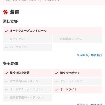
装備
運転支援
オートクルーズコントロール
：装備あり
レーンアシスト
自動駐車システム
：装備なし
：装備なし
パークアシスト
：装備なし
装備略号／用語解説
安全装備
横滑り防止装置
衝突安全ボディ
：装備あり
：装備あり
衝突被害軽減システム
クリアランスソナー
：装備なし
：装備なし
オートマチックハイビーム
オートライト
：装備なし
：装備あり
頸部衝撃緩和ヘッドレスト
：装備なし