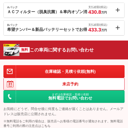
支払総額(税込)
Aパック
430.8
ＡＣフィルター（脱臭抗菌）＆車内オゾン消
万円
内：オプシ
0.8
ョン価格
支払総額(税込)
Bパック
万円
433.3
(税込)
希望ナンバー＆新品バッテリーセットでお得
万円
車両本体価
418.8
万円
内：オプシ
格
3.3
ョン価格
万円
(税込)
この車両に関するお問い合わせ
無料
車両本体価
418.8
万円
格
パック内容
在庫確認・見積り依頼(無料)
備考
－
パック内容
来店予約
これからの季節に換えておきたい！新品バッテリー交換＆お好き
このパックの見積もり依頼（無料）
まずは在庫確認・見積り依頼
な数字・思い出の数字をお客様の愛車にも！希望ナンバーセット
無料電話でお問い合わせ
プラン
お気軽にどうぞ。問合せ後に何度もご連絡が届くことはありません。メールア
備考
－
ドレスは販売店に公開されません。
※無料電話をご利用の場合は、販売店へお客様の電話番号が通知されます。無料電話
番号ご利用の際の注意点は
このパックの見積もり依頼（無料）
こちら