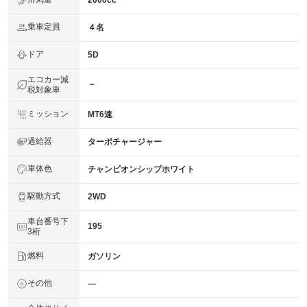
乗車定員
４名
ドア
5D
エコカー減
－
税対象車
ミッション
MT6速
過給器
ターボチャージャー
車体色
チャンピオンシップホワイト
駆動方式
2WD
車台番号下
195
3桁
燃料
ガソリン
その他
―