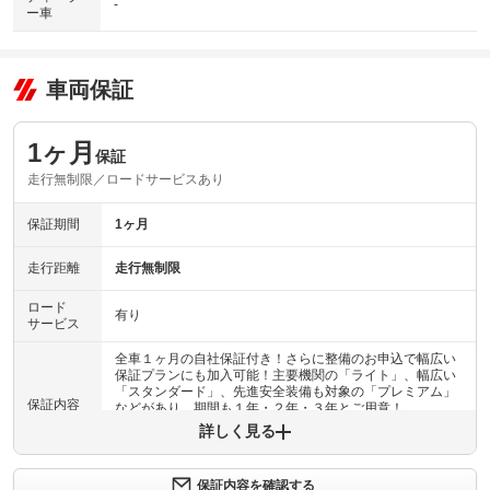
-
ー車
車両保証
1ヶ月
保証
走行無制限／ロードサービスあり
保証期間
1ヶ月
走行距離
走行無制限
ロード
有り
サービス
全車１ヶ月の自社保証付き！さらに整備のお申込で幅広い
保証プランにも加入可能！主要機関の「ライト」、幅広い
「スタンダード」、先進安全装備も対象の「プレミアム」
保証内容
などがあり、期間も１年・２年・３年とご用意！
詳しく見る
保証内容について問い合わせる
計60項目
保証内容を確認する