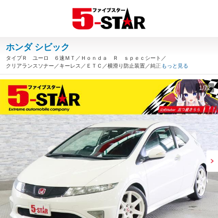
ホンダ シビック
タイプＲ ユーロ ６速ＭＴ／Ｈｏｎｄａ Ｒ ｓｐｅｃシート／
クリアランスソナー／キーレス／ＥＴＣ／横滑り防止装置／純正オ
もっと見る
ーディオ／ＨＩＤヘッドライト／純正ＡＷ／Ｄ記録簿８枚（茨城
県）
1
/72