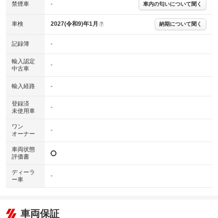
※グー故障診断書はあくまでも実施時点での診断結果となります。将来に
禁煙車
-
車内の匂いについて聞く
わたり車両状態を担保するものではありませんので、車両情報等の詳細は
各販売店へお問い合わせ下さい。
車検
2027(令和9)年1月
納期について聞く
?
記録簿
-
輸入認定
-
中古車
輸入経路
-
登録済
-
未使用車
ワン
-
オーナー
車両状態
評価書
ディーラ
-
ー車
車両保証