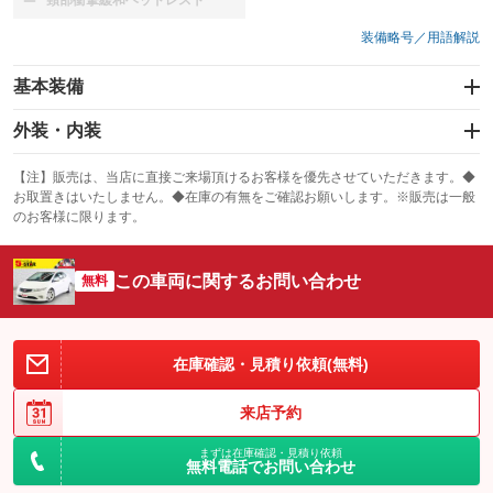
頸部衝撃緩和ヘッドレスト
：装備なし
装備略号／用語解説
基本装備
エアバッグ：運転席/助手席
外装・内装
：装備あり
スライドドア
カーナビ
：装備なし
：装備なし
【注】販売は、当店に直接ご来場頂けるお客様を優先させていただきます。◆
お取置きはいたしません。◆在庫の有無をご確認お願いします。※販売は一般
サンルーフ
ABS
TV
：装備なし
：装備あり
：装備なし
のお客様に限ります。
エアコン
Wエアコン
オーディオ：CDまたはCDチェンジャー
：装備あり
：装備なし
：装備あり
この車両に関するお問い合わせ
リフトアップ
パワーステアリング
無料
ビジュアル
：装備なし
：装備あり
：装備なし
ダウンヒルアシストコントロール
アルミホイール：18インチ
：装備なし
：装備あり
パワーウィンドウ
盗難防止システム
革シート
ハーフレザーシート
在庫確認・見積り依頼(無料)
：装備あり
：装備あり
：装備なし
：装備なし
アイドリングストップ
ドライブレコーダー
キーレス
LEDヘッドランプ
：装備なし
：装備なし
：装備あり
：装備なし
来店予約
USB入力端子
Bluetooth接続
HID(キセノンライト)
ポータブルナビ
：装備なし
：装備なし
：装備あり
：装備なし
まずは在庫確認・見積り依頼
無料電話でお問い合わせ
100V電源
クリーンディーゼル
バックカメラ
ETC
：装備なし
：装備なし
：装備なし
：装備あり