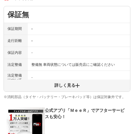
保証無
保証期間
-
走行距離
-
保証内容
-
法定整備
整備無 車両状態については販売店にご確認ください
法定整備
-
について
詳しく見る
※消耗部品（タイヤ・バッテリー・ブレーキパッド等）は保証対象外です。
公式アプリ「ＭｅｅＲ」でアフターサービ
スも安心！