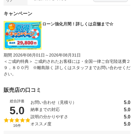
リア
キャンペーン
ローン強化月間！詳しくは店舗まで☆
期間 2026年08月01日～2026年08月31日
＜ご成約特典＞ ご成約されたお客様には・全国一律ご自宅陸送費２
９，８００円 ※離島除く 詳しくはスタッフまでお問い合わせくだ
さい。
販売店の口コミ
総合評価
5.0
お問い合わせ（見積り）
（5点満点中）
5.0
5.0
納車までの対応
5.0
説明の分かりやすさ
5.0
オススメ度
16件