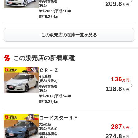
車両本体価格
209.8
万円
(税込)
2009(平成21)年
年式
9.2万km
走行
この販売店の在庫一覧を見る
この販売店の新着車種
ＣＲ－Ｚ
支払総額
136
万円
(税込)(リ済込)
車両本体価格
118.8
万円
(税込)
2012(平成24)年
年式
8.2万km
走行
ロードスターＲＦ
支払総額
287
万円
(税込)(リ済込)
車両本体価格
274.8
万円
(税込)