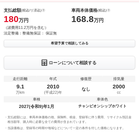
支払総額
車両本体価格
(税込/リ済込)
(税込)
180
168.8
万円
万円
（諸費用11.2万円を含む）
法定整備：
整備無
保証：
保証無
希望予算で相談してみる
ローンについて相談する
走行距離
年式
修復歴
排気量
9.1
2010
2000
なし
万km
(平成22)年
cc
車検
車体色
2027(令和9)年1月
チャンピオンシップホワイト
支払総額には、車両本体価格の他、保険料、税金、登録等に伴う費用、リサイクル預託金
相当額等、購入時に必要な全ての費用が含まれています。
当該価格は、登録等の時期や地域などについて一定の条件を付した価格になります。