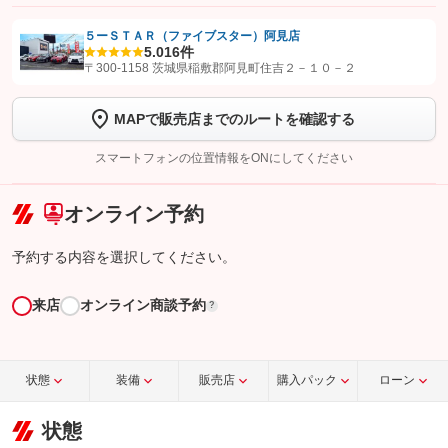
５ーＳＴＡＲ（ファイブスター）阿見店
5.0
16件
【STEP1】
認証画面でグーネットを友だち追加してから「許可する」ボタンを押
〒300-1158 茨城県稲敷郡阿見町住吉２－１０－２
します
MAPで販売店までのルートを確認する
【STEP2】
トーク画面で
ボタンをタップして問い合わせを
完了してください。
スマートフォンの位置情報をONにしてください
こちら
オンライン予約
予約する内容を選択してください。
来店
オンライン商談予約
?
状態
装備
販売店
購入パック
ローン
状態