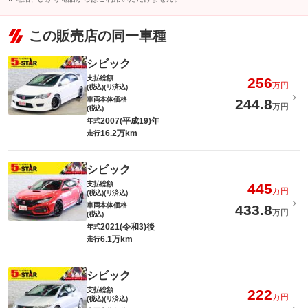
この販売店の同一車種
シビック
支払総額
256
万円
(税込)(リ済込)
車両本体価格
244.8
万円
(税込)
2007(平成19)年
年式
16.2万km
走行
シビック
支払総額
445
万円
(税込)(リ済込)
車両本体価格
433.8
万円
(税込)
2021(令和3)後
年式
6.1万km
走行
シビック
支払総額
222
万円
(税込)(リ済込)