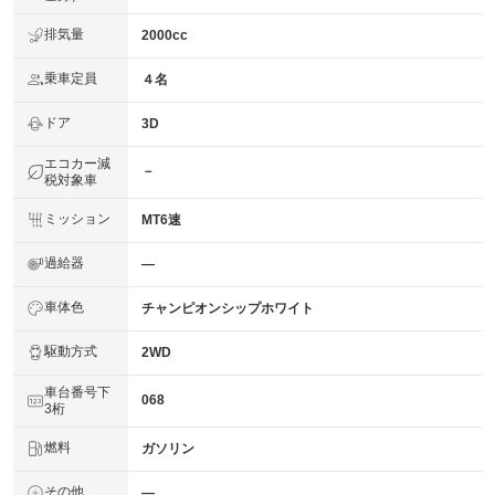
排気量
2000cc
乗車定員
４名
ドア
3D
エコカー減
－
税対象車
ミッション
MT6速
過給器
―
車体色
チャンピオンシップホワイト
駆動方式
2WD
車台番号下
068
3桁
燃料
ガソリン
その他
―