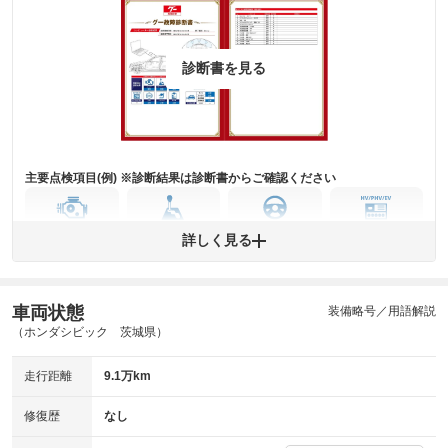
詳細は鑑定書をご確認ください。
修復歴
※グー鑑定は保証サービスではございません。購入時は必ず現車をご確認
診断書を見る
下さい。
※実際にお渡しするコンディションチェックシートにつきましては、形式
および表示項目が異なる場合がございます。
※グー鑑定の評価はあくまでも記載している鑑定日の鑑定結果となりま
す。車両情報等の詳細は各販売店へお問い合わせ下さい。
主要点検項目(例) ※診断結果は診断書からご確認ください
エンジン
トランス
パワー
HV/PHV/EV
詳しく見る
ミッション
ステアリング
車両状態
ABS
エアーバッグ
先進安全装備
その他
装備略号／用語解説
（ホンダシビック 茨城県）
※異常がある場合は主要点検項目が赤色になり、異常と表記されます。
※車に装備されていない項目は「-」と表記されます
走行距離
9.1万km
※グー故障診断は保証サービスではございません。購入時は必ず現車をご
確認下さい。
※実際にお渡しする故障診断書につきましては、形式および表示項目が異
修復歴
なし
なる場合がございます。