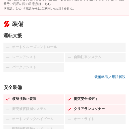
番号ご利用の際の注意点は
こちら
IP電話、ひかり電話からはご利用いただけません。
装備
運転支援
オートクルーズコントロール
：装備なし
レーンアシスト
自動駐車システム
：装備なし
：装備なし
パークアシスト
：装備なし
装備略号／用語解説
安全装備
横滑り防止装置
衝突安全ボディ
：装備あり
：装備あり
衝突被害軽減システム
クリアランスソナー
：装備なし
：装備あり
オートマチックハイビーム
オートライト
：装備なし
：装備なし