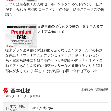
アプリ登録者数１万人突破！ポイントを貯めてお得にサービス
が受けられる♪整備やコーティングの予約、納車ステータスの確
認も！
☆納車後の安心も５つ星の「５ＳＴＡＲプ
レミアム保証」☆
従来プランより更に保証範囲が広くなった５スターだけの特別
な保証！「プレミアム」プランならエンジン系・ミッション
系・電装系以外にもＭＴ車のクラッチ関係や純正ナビＴＶ・自
動ドア・あんしん装置の衝突センサーなど新車保証よりも保証
部位が多くて安心♪詳しくはお気軽にお問い合わせ下さい☆
基本仕様
装備略号／用語解説
（ホンダシビック 茨城県）
年式（初度
2010(平成22)年
登録）