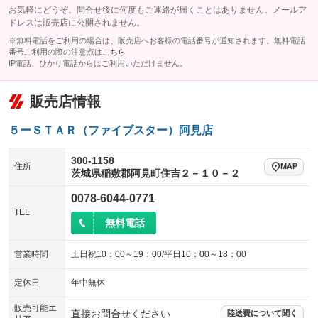
お気軽にどうぞ。問合せ後に何度もご連絡が届くことはありません。メールア
センターデフロック
エアロ
スマートキー
：装備なし
：装備なし
：装備なし
ドレスは販売店に公開されません。
レンタカーアップ
展示・試乗車
ローダウン
ランフラットタイヤ
：装備なし
：装備なし
※無料電話をご利用の場合は、販売店へお客様の電話番号が通知されます。無料電話
：装備なし
：装備なし
番号ご利用の際の注意点は
こちら
電動格納ミラー
IP電話、ひかり電話からはご利用いただけません。
パワーシート
3列シート
：装備あり
：装備なし
：装備なし
装備略号／用語解説
ベンチシート
フルフラットシート
：装備なし
：装備なし
販売店情報
チップアップシート
オットマン
：装備なし
：装備なし
５ーＳＴＡＲ（ファイブスター）阿見店
電動格納サードシート
シートヒーター
：装備なし
：装備なし
300-1158
ウォークスルー
後席モニター
住所
MAP
：装備なし
：装備なし
茨城県稲敷郡阿見町住吉２－１０－２
電動リアゲート
フロントカメラ
：装備なし
：装備なし
0078-6044-0771
TEL
シートエアコン
全周囲カメラ
：装備なし
：装備なし
無料電話
サイドカメラ
ルーフレール
：装備なし
：装備なし
営業時間
土日祝10：00～19：00/平日10：00～18：00
エアサスペンション
ヘッドライトウォッシャー
：装備なし
：装備なし
定休日
年中無休
装備略号／用語解説
販売可能エ
直接お問合せください
陸送費について聞く