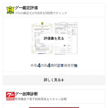
グー鑑定評価
プロの鑑定士が4項目を5段階でチェック
評価書を見る
4
4
外装
内装
機関
修復歴
正常
無
気になるキズやヘコミは補修済みですが、小さなキズやヘ
外装
コミが残っています。
詳しく見る
(車両外装)
キズ・へこみについて問い合わせる
内装
グー故障診断
気になる汚れ等が、部分的にあります。
(内装状態)
専用機器で電子制御系統をスキャン診断
主要機関に不具合はありません。
機関