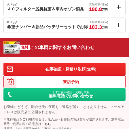
支払総額(税込)
Aパック
180.8
ＡＣフィルター脱臭抗菌＆車内オゾン消臭
万円
内：オプシ
0.8
ョン価格
支払総額(税込)
Bパック
万円
183.3
(税込)
希望ナンバー＆新品バッテリーセットでお得
万円
車両本体価
168.8
万円
内：オプシ
格
3.3
ョン価格
万円
(税込)
この車両に関するお問い合わせ
無料
車両本体価
168.8
万円
格
パック内容
在庫確認・見積り依頼(無料)
備考
－
パック内容
来店予約
これからの季節に換えておきたい！新品バッテリー交換＆お好き
このパックの見積もり依頼（無料）
まずは在庫確認・見積り依頼
な数字・思い出の数字をお客様の愛車にも！希望ナンバーセット
無料電話でお問い合わせ
プラン
お気軽にどうぞ。問合せ後に何度もご連絡が届くことはありません。メールア
備考
－
ドレスは販売店に公開されません。
※無料電話をご利用の場合は、販売店へお客様の電話番号が通知されます。無料電話
番号ご利用の際の注意点は
このパックの見積もり依頼（無料）
こちら
IP電話、ひかり電話からはご利用いただけません。