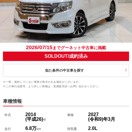
2026/07/15
までグーネット中古車に掲載
SOLDOUT/成約済み
似た条件の中古車を探す
※一部、成約していない車両が表示される場合がございます。
※この車の品質等、より詳しい情報は、直接販売店へお問い合わせください。
車種情報
2014
2027
年式
車検
(平成26)
(令和9)
年
3
月
年
6.8万
2.0L
走行
km
排気量