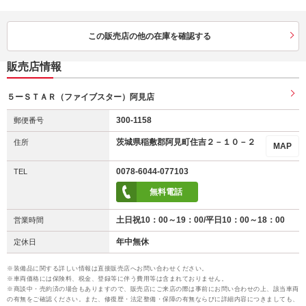
この販売店の他の在庫を確認する
販売店情報
５ーＳＴＡＲ（ファイブスター）阿見店
300-1158
郵便番号
茨城県稲敷郡阿見町住吉２－１０－２
住所
MAP
0078-6044-077103
TEL
無料電話
土日祝10：00～19：00/平日10：00～18：00
営業時間
年中無休
定休日
※装備品に関する詳しい情報は直接販売店へお問い合わせください。
※車両価格には保険料、税金、登録等に伴う費用等は含まれておりません。
※商談中・売約済の場合もありますので、販売店にご来店の際は事前にお問い合わせの上、該当車両
の有無をご確認ください。また、修復歴・法定整備・保障の有無ならびに詳細内容につきましても、