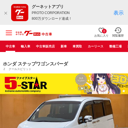
グーネットアプリ
表示
PROTO CORPORATION
800万ダウンロード達成！
0
お気に入り
閲覧履歴
中古車
輸入車
中古車販売店
新車
車買取
カーリース
整備工場
ホンダ ステップワゴンスパーダ
Ｚ クールスピリット