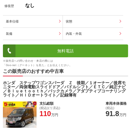
なし
修復歴
基本仕様
状態
装備
内装・外装
無料電話
※販売店への問い合わせ・来店の際には
「Goo-net（グーネット）を見た」とお伝えください。
この販売店のおすすめ中古車
ホンダ ステップワゴンスパーダ Ｚ 後期／１オーナー／後席モ
ニター／両側電動スライドドア／パドルシフト／ＥＴＣ／純正ナビ
／Ｂｌｕｅｔｏｏｔｈ／バックカメラ／アダプティブコーナリング
ライト／ＨＩＤオートライト／記録簿有
支払総額
車両本体価格
(税込)(リ済込)
(税込)
110
91.8
万円
万円