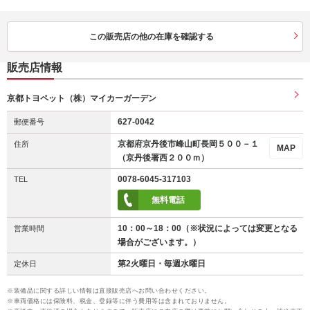
この販売店の他の在庫を確認する
販売店情報
京都トヨペット（株）マイカーガーデン
627-0042
郵便番号
京都府京丹後市峰山町長岡５００－１
住所
MAP
（京丹後署西２００ｍ）
0078-6045-317103
TEL
無料電話
10：00～18：00（※状況によっては変更となる
営業時間
場合がございます。）
第2火曜日・毎週水曜日
定休日
※装備品に関する詳しい情報は直接販売店へお問い合わせください。
※車両価格には保険料、税金、登録等に伴う費用等は含まれておりません。