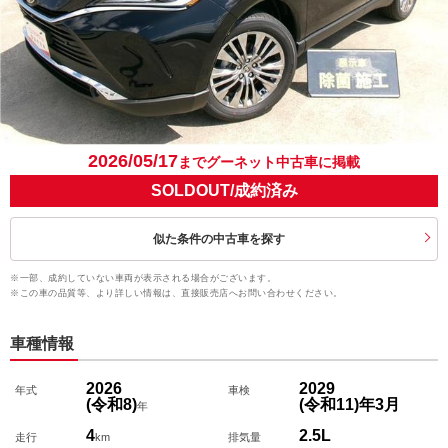
2026/05/17
までグーネット中古車に掲載
SOLDOUT/成約済み
似た条件の中古車を探す
※一部、成約していない車両が表示される場合がございます。
※この車の品質等、より詳しい情報は、直接販売店へお問い合わせください。
車種情報
2026
2029
年式
車検
(令和8)
(令和11)
年
3
月
年
4
2.5L
走行
km
排気量