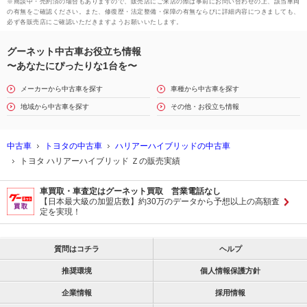
※商談中・売約済の場合もありますので、販売店にご来店の際は事前にお問い合わせの上、該当車両
の有無をご確認ください。また、修復歴・法定整備・保障の有無ならびに詳細内容につきましても、
必ず各販売店にご確認いただきますようお願いいたします。
グーネット中古車お役立ち情報
〜あなたにぴったりな1台を〜
メーカーから中古車を探す
車種から中古車を探す
地域から中古車を探す
その他・お役立ち情報
中古車
トヨタの中古車
ハリアーハイブリッドの中古車
トヨタ ハリアーハイブリッド Ｚの販売実績
車買取・車査定はグーネット買取 営業電話なし
【日本最大級の加盟店数】約30万のデータから予想以上の高額査
定を実現！
質問はコチラ
ヘルプ
推奨環境
個人情報保護方針
企業情報
採用情報