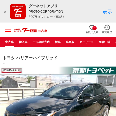
グーネットアプリ
表示
PROTO CORPORATION
800万ダウンロード達成！
0
お気に入り
閲覧履歴
中古車
輸入車
中古車販売店
新車
車買取
カーリース
整備工場
トヨタ ハリアーハイブリッド
Ｚ