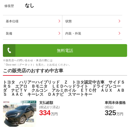
なし
修復歴
基本仕様
状態
装備
内装・外装
無料電話
※販売店への問い合わせ・来店の際には
「Goo-net（グーネット）を見た」とお伝えください。
この販売店のおすすめ中古車
トヨタ ハリアーハイブリッド Ｚ トヨタ認定中古車 サイドＳ
ＲＳ エアロ Ｂモニタ ＬＥＤヘッドライト ドライブレコー
ダ ナビＴＶ クルコン アルミホイル ＥＴＣ付 ＡＵＸ ＡＢ
Ｓ ＡＡＣ キーレス ＤＡナビ スマートキー
支払総額
車両本体価格
(税込)(リ済込)
(税込)
334
325
万円
万円