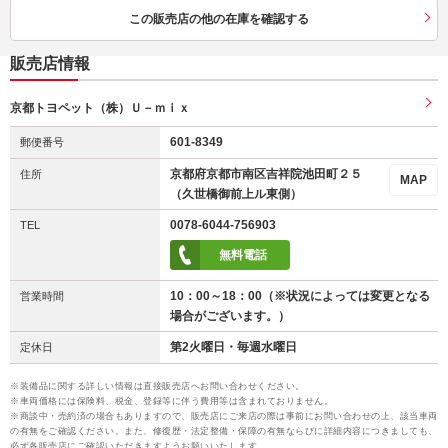
この販売店の他の在庫を確認する
販売店情報
京都トヨペット（株）Ｕ－ｍｉｘ
601-8349
郵便番号
京都府京都市南区吉祥院池田町２５
住所
MAP
（久世橋御前上ル東側）
0078-6044-756903
TEL
無料電話
10：00～18：00（※状況によっては変更となる
営業時間
場合がございます。）
第2火曜日・毎週水曜日
定休日
※装備品に関する詳しい情報は直接販売店へお問い合わせください。
※車両価格には保険料、税金、登録等に伴う費用等は含まれておりません。
※商談中・売約済の場合もありますので、販売店にご来店の際は事前にお問い合わせの上、該当車両
の有無をご確認ください。また、修復歴・法定整備・保障の有無ならびに詳細内容につきましても、
必ず各販売店にご確認いただきますようお願いいたします。