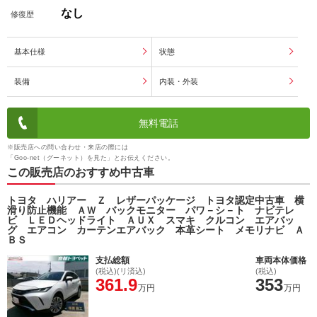
なし
修復歴
基本仕様
状態
装備
内装・外装
無料電話
※販売店への問い合わせ・来店の際には
「Goo-net（グーネット）を見た」とお伝えください。
この販売店のおすすめ中古車
トヨタ ハリアー Ｚ レザーパッケージ トヨタ認定中古車 横
滑り防止機能 ＡＷ バックモニター パワ－シ－ト ナビテレ
ビ ＬＥＤヘッドライト ＡＵＸ スマキ クルコン エアバッ
グ エアコン カーテンエアバック 本革シート メモリナビ Ａ
ＢＳ
支払総額
車両本体価格
(税込)(リ済込)
(税込)
361.9
353
万円
万円