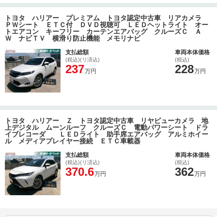
トヨタ ハリアー プレミアム トヨタ認定中古車 リアカメラ
ＰＷシート ＥＴＣ付 ＤＶＤ視聴可 ＬＥＤヘットライト オー
トエアコン キーフリー カーテンエアバッグ クルーズＣ Ａ
Ｗ ナビＴＶ 横滑り防止機能 メモリナビ
支払総額
車両本体価格
(税込)(リ済込)
(税込)
237
228
万円
万円
トヨタ ハリアー Ｚ トヨタ認定中古車 リヤビューカメラ 地
上デジタル ムーンルーフ クルーズＣ 電動パワーシート ドラ
イブレコーダ ＬＥＤライト 助手席エアバッグ アルミホイー
ル メディアプレイヤー接続 ＥＴＣ車載器
支払総額
車両本体価格
(税込)(リ済込)
(税込)
370.6
362
万円
万円