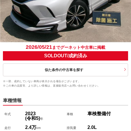
2026/05/21
までグーネット中古車に掲載
SOLDOUT/成約済み
似た条件の中古車を探す
※一部、成約していない車両が表示される場合がございます。
※この車の品質等、より詳しい情報は、直接販売店へお問い合わせください。
車種情報
2023
車検整備付
年式
車検
(令和5)
年
2.4万
2.0L
走行
km
排気量