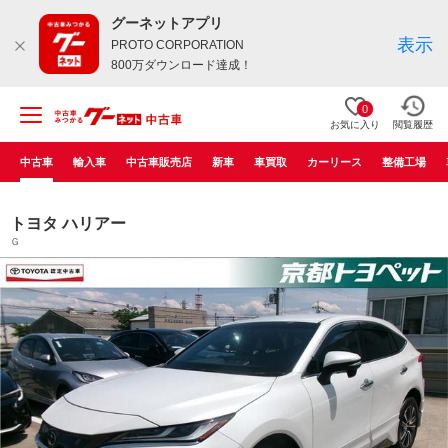
グーネットアプリ
表示
PROTO CORPORATION
800万ダウンロード達成！
0
お気に入り
閲覧履歴
中古車
輸入車
中古車販売店
新車
車買取
カーリース
整備工場
トヨタ ハリアー
Ｇ