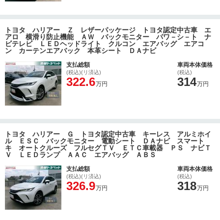
トヨタ ハリアー Ｚ レザーパッケージ トヨタ認定中古車 エ
アロ 横滑り防止機能 ＡＷ バックモニター パワ－シ－ト ナ
ビテレビ ＬＥＤヘッドライト クルコン エアバッグ エアコ
ン カーテンエアバック 本革シート ＤＡナビ
支払総額
車両本体価格
(税込)(リ済込)
(税込)
322.6
314
万円
万円
トヨタ ハリアー Ｇ トヨタ認定中古車 キーレス アルミホイ
ル ＥＳＣ バックモニター 電動シート ＤＡナビ スマート
キ オートクルーズ フルセグＴＶ ＥＴＣ車載器 ＰＳ ナビＴ
Ｖ ＬＥＤランプ ＡＡＣ エアバッグ ＡＢＳ
支払総額
車両本体価格
(税込)(リ済込)
(税込)
326.9
318
万円
万円