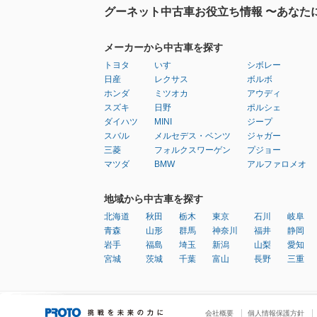
グーネット中古車お役立ち情報 〜あなた
メーカーから中古車を探す
トヨタ
いすゞ
シボレー
日産
レクサス
ボルボ
ホンダ
ミツオカ
アウディ
スズキ
日野
ポルシェ
ダイハツ
MINI
ジープ
スバル
メルセデス・ベンツ
ジャガー
三菱
フォルクスワーゲン
プジョー
マツダ
BMW
アルファロメオ
地域から中古車を探す
北海道
秋田
栃木
東京
石川
岐阜
青森
山形
群馬
神奈川
福井
静岡
岩手
福島
埼玉
新潟
山梨
愛知
宮城
茨城
千葉
富山
長野
三重
会社概要
個人情報保護方針