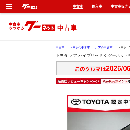
中古車
輸入車
中古車販売
新車
中古車
中古車
トヨタの中古車
ノアの中古車
トヨタ 
輸入車
トヨタ ノア ハイブリッドＸ グーネット
2026/06
クルマ買取
カーリース
タイヤ交換
整備工場
車検