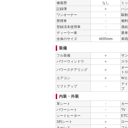
修復歴
なし
ミッ
記録簿
○
ハン
ワンオーナー
-
駆動
禁煙車
-
燃料
登録済未使用車
-
過給
ディーラー車
-
乗車
全体のサイズ
4695mm
車両
装備
フル装備
○
サン
パワーウィンドウ
○
スラ
オー
パワーステアリング
○
トロ
エアコン
○
Wエ
アイ
リフトアップ
-
プ
内装・外装
革シート
-
カー
パワーシート
-
TV
シートヒーター
-
ETC
3列シート
○
ロー
キーレス
○
フル