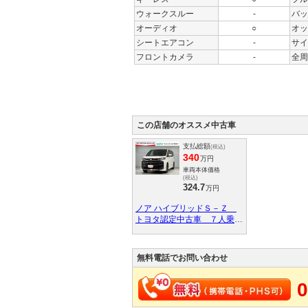
ウォークスルー
-
バッ
オーディオ
○
オッ
シートエアコン
-
サイ
フロントカメラ
-
全周
この店舗のオススメ中古車
支払総額
(税込)
340
万円
車両本体価格
(税込)
324.7
万円
ノア ハイブリッドＳ－Ｚ
トヨタ認定中古車 ７人乗
り ５７０００キロ ＢＳ
Ｍ 後席モニター １５０
０Ｗ給電 ナビ＆フルセグＴ
無料電話でお問い合わせ
Ｖ Ｂｌｕｅｔｏｏｔｈ
ＬＥＤヘッドライト アルミ
0
ホイール ＤＶＤ再生可 両
側電動スライドドア