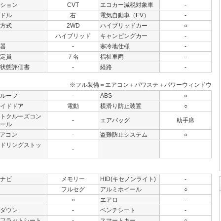
ション
CVT
エコカー減税対象車
-
ドル
右
電気自動車（EV）
-
方式
2WD
ハイブリッドカー
○
ハイブリッド
キャンピングカー
-
器
-
寒冷地仕様
-
定員
７名
福祉車両
-
状態評価書
-
経路
-
※フル装備＝エアコン＋パワステ＋パワーウィンドウ
ルーフ
-
ABS
○
イドドア
電動
横滑り防止装置
○
トクルーズコン
-
エアバッグ
助手席
ール
アコン
-
盗難防止システム
○
ドリングストッ
-
ナビ
メモリー
HID(キセノンライト)
-
フルセグ
アルミホイール
○
○
エアロ
-
ダウン
-
ベンチシート
-
フラットシート
-
スマートキー
○