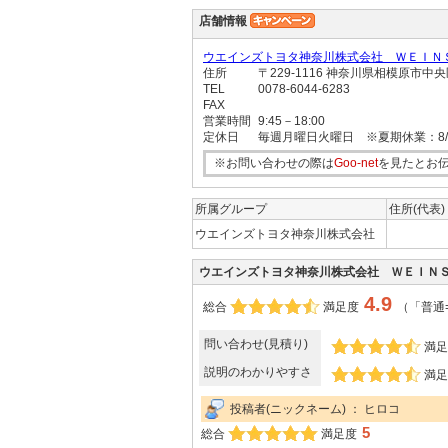
店舗情報
ウエインズトヨタ神奈川株式会社 ＷＥＩＮ
住所
〒229-1116 神奈川県相模原市
TEL
0078-6044-6283
FAX
営業時間
9:45－18:00
定休日
毎週月曜日火曜日 ※夏期休業：8/10
※お問い合わせの際は
Goo-net
を見たとお
所属グループ
住所(代表)
ウエインズトヨタ神奈川株式会社
ウエインズトヨタ神奈川株式会社 ＷＥＩＮ
4.9
総合
満足度
（「普通
問い合わせ(見積り)
満足
説明のわかりやすさ
満足
投稿者(ニックネーム) ： ヒロコ
5
総合
満足度