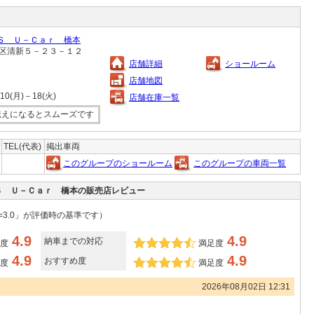
Ｓ Ｕ－Ｃａｒ 橋本
中央区清新５－２３－１２
店舗詳細
ショールーム
店舗地図
(月)－18(火)
店舗在庫一覧
伝えになるとスムーズです
TEL(代表)
掲出車両
このグループのショールーム
このグループの車両一覧
Ｓ Ｕ－Ｃａｒ 橋本の販売店レビュー
=3.0」が評価時の基準です）
4.9
4.9
納車までの対応
度
満足度
4.9
4.9
おすすめ度
度
満足度
2026年08月02日 12:31