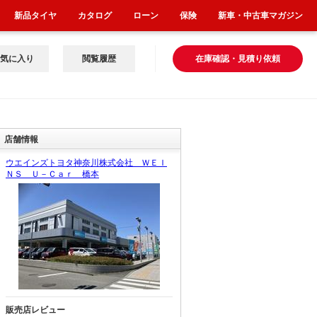
新品タイヤ
カタログ
ローン
保険
新車・中古車マガジン
気に入り
閲覧履歴
在庫確認・見積り依頼
店舗情報
ウエインズトヨタ神奈川株式会社 ＷＥＩ
ＮＳ Ｕ－Ｃａｒ 橋本
販売店レビュー