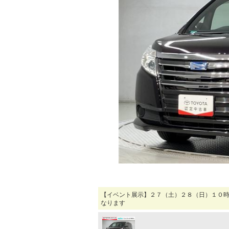
マガジン
車カタログ
自動車ローン
保険
レビュー
価格相場
教習所
【イベント展示】２７（土）２８（日）１０時
用語集
なります