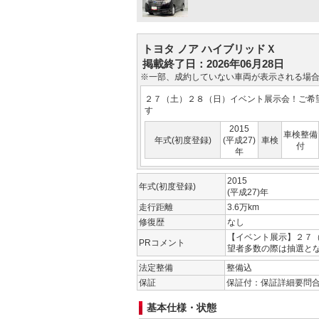
トヨタ ノア ハイブリッドＸ
掲載終了日：2026年06月28日
※一部、成約していない車両が表示される場
２７（土）２８（日）イベント展示会！ご希
す
2015
車検整備
年式(初度登録)
(平成27)
車検
付
年
2015
年式(初度登録)
(平成27)年
走行距離
3.6万km
修復歴
なし
【イベント展示】２７
PRコメント
望者多数の際は抽選と
法定整備
整備込
保証
保証付：保証詳細要問
基本仕様・状態