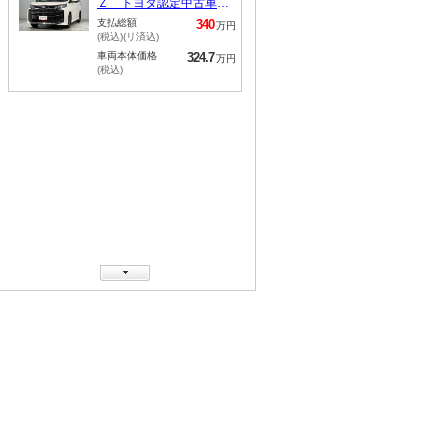
Ｚ トヨタ認定中古車
７人乗り ５７０００キ
支払総額
340
万円
ロ ＢＳＭ 後席モニ
(税込)(リ済込)
ター １５００Ｗ給電
車両本体価格
324.7
万円
ナビ＆フルセグＴＶ Ｂ
(税込)
ｌｕｅｔｏｏｔｈ Ｌ
ＥＤヘッドライト アル
ミホイール ＤＶＤ再生
可 両側電動スライドド
ア