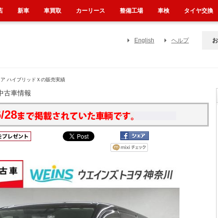
店
新車
車買取
カーリース
整備工場
車検
タイヤ交換
English
ヘルプ
お
ノア ハイブリッドＸの販売実績
中古車情報
/28