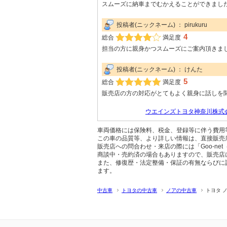
スムーズに納車までむかえることができまし
投稿者(ニックネーム) ： pirukuru
4
総合
満足度
担当の方に親身かつスムーズにご案内頂きま
投稿者(ニックネーム) ： けんた
5
総合
満足度
販売店の方の対応がとてもよく親身に話しを
ウエインズトヨタ神奈川株式会
車両価格には保険料、税金、登録等に伴う費用
この車の品質等、より詳しい情報は、直接販売
販売店への問合わせ・来店の際には「Goo-ne
商談中・売約済の場合もありますので、販売店
また、修復歴・法定整備・保証の有無ならびに
ます。
中古車
トヨタの中古車
ノアの中古車
トヨタ 