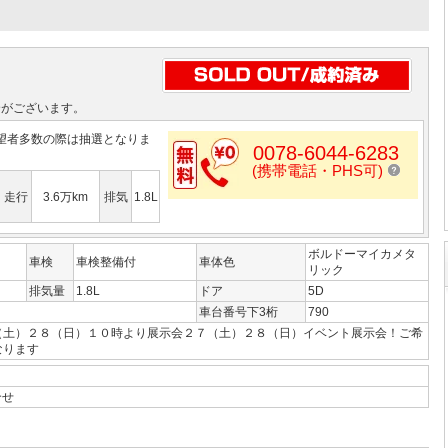
合がございます。
望者多数の際は抽選となりま
0078-6044-6283
(携帯電話・PHS可)
走行
3.6万km
排気
1.8L
ボルドーマイカメタ
車検
車検整備付
車体色
リック
排気量
1.8L
ドア
5D
車台番号下3桁
790
（土）２８（日）１０時より展示会２７（土）２８（日）イベント展示会！ご希
なります
合せ