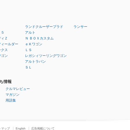
ランドクルーザープラド
ランサー
：５
アルト
ディＺ
Ｎ ＢＯＸカスタム
フィールダー
ｅＫワゴン
ークス
ＬＳ
ワゴン
レガシィツーリングワゴン
アルトラパン
ＳＬ
ち情報
クルマレビュー
マガジン
用語集
トマップ
English
広告掲載について