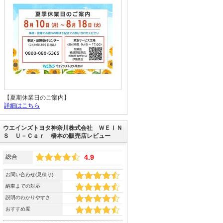
【夏期休業日のご案内】
詳細はこちら
ウエインズトヨタ神奈川株式会社 ＷＥＩＮ
Ｓ Ｕ－Ｃａｒ 橋本の販売店レビュー
総合
4.9
お問い合わせ(見積り)
納車までの対応
説明のわかりやすさ
おすすめ度