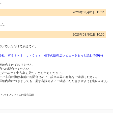
た。
2026年08月01日 15:34
した。
2026年08月01日 10:50
聞いていただけて満足です。
社 ＷＥＩＮＳ Ｕ－Ｃａｒ 橋本の販売店レビューをもっと読む(469件)
等は含まれておりません。
店へお問合せください。
t（グーネット中古車を見た」とお伝えください。
にご来店の際は事前にお問合せの上、該当車両の有無をご確認ください。
詳細内容につきましても、必ず各販売店にご確認いただきますようお願いいたし
ノア ハイブリッドＸの販売実績