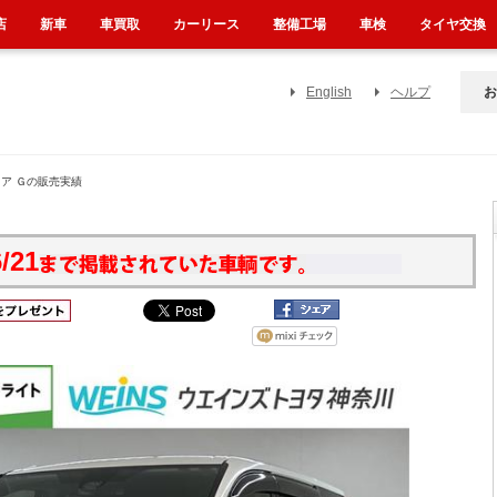
店
新車
車買取
カーリース
整備工場
車検
タイヤ交換
English
ヘルプ
お
ノア Ｇの販売実績
/21