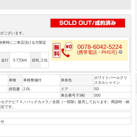
合がございます。
納車時にご来店頂ける方限定
0078-6042-5224
(携帯電話・PHS可)
走行
5.7万km
排気
2.0L
ホワイトパールクリ
車検
車検整備付
車体色
スタルシャイン
排気量
2.0L
ドア
5D
車台番号下3桁
000
ルセグナビＴＶ／バックカメラ／全国（一部除）販売しております。商談時・納
限定です。
合せ