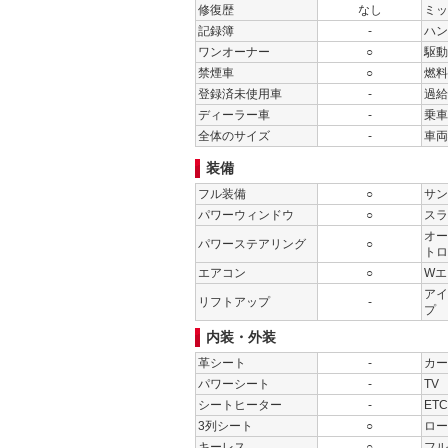
修復歴
なし
ミッ
記録簿
-
ハン
ワンオーナー
○
駆動
禁煙車
○
燃料
登録済未使用車
-
過給
ディーラー車
-
乗車
全体のサイズ
-
車両
装備
フル装備
○
サン
パワーウィンドウ
○
スラ
オー
パワーステアリング
○
トロ
エアコン
○
Wエ
アイ
リフトアップ
-
プ
内装・外装
革シート
-
カー
パワーシート
-
TV
シートヒーター
-
ETC
3列シート
○
ロー
キーレス
○
フル