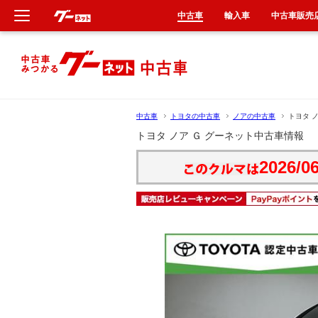
中古車
輸入車
中古車販売
新車
中古車
中古車
トヨタの中古車
ノアの中古車
トヨタ 
輸入車
トヨタ ノア Ｇ グーネット中古車情報
2026/06
クルマ買取
カーリース
タイヤ交換
整備工場
車検