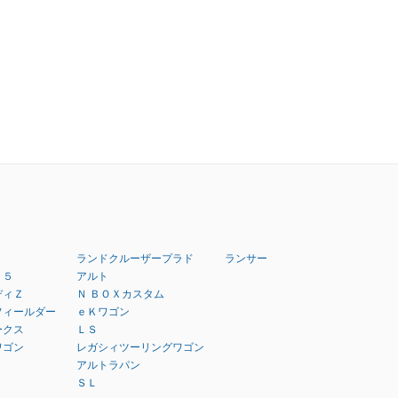
ランドクルーザープラド
ランサー
：５
アルト
ディＺ
Ｎ ＢＯＸカスタム
フィールダー
ｅＫワゴン
ークス
ＬＳ
ワゴン
レガシィツーリングワゴン
アルトラパン
ＳＬ