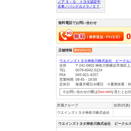
ノア Ｓ－Ｇ トヨタ認定中
古車／バックカメラ／ＥＴＣ
２．０／前後ドラレコ／ナビ
／クリアランスソナー／衝突
回避ブレーキ／トヨタロング
無料電話でお問い合わせ
ラン保証
0
店舗情報
ウエインズトヨタ神奈川株式会社 ビークル
住所
〒241-0802 神奈川県横浜市旭
TEL
0078-6042-5224
FAX
045-921-4257
営業時間
09:45－18:00
定休日
毎週月曜日火曜日 ※夏期休業：8/10
※お問い合わせの際は
Goo-net
を見たとお
所属グループ
住所(代表)
ウエインズトヨタ神奈川株式会社
ウエインズトヨタ神奈川株式会社 ビークル