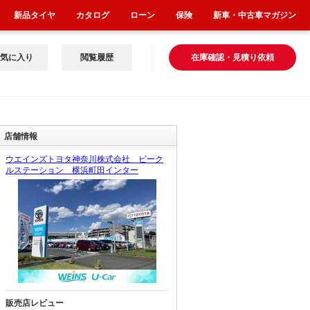
新品タイヤ
カタログ
ローン
保険
新車・中古車マガジン
気に入り
閲覧履歴
在庫確認・見積り依頼
店舗情報
ウエインズトヨタ神奈川株式会社 ビーク
ルステーション 横浜町田インター
販売店レビュー