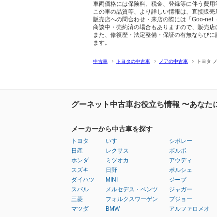
車両価格には保険料、税金、登録等に伴う費用
この車の品質等、より詳しい情報は、直接販売
販売店への問合わせ・来店の際には「Goo-ne
商談中・売約済の場合もありますので、販売店
また、修復歴・法定整備・保証の有無ならびに
ます。
中古車
トヨタの中古車
ノアの中古車
トヨタ 
グーネット中古車お役立ち情報 〜あなた
メーカーから中古車を探す
トヨタ
いすゞ
シボレー
日産
レクサス
ボルボ
ホンダ
ミツオカ
アウディ
スズキ
日野
ポルシェ
ダイハツ
MINI
ジープ
スバル
メルセデス・ベンツ
ジャガー
三菱
フォルクスワーゲン
プジョー
マツダ
BMW
アルファロメオ