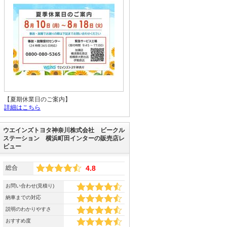
【夏期休業日のご案内】
詳細はこちら
ウエインズトヨタ神奈川株式会社 ビークル
ステーション 横浜町田インターの販売店レ
ビュー
総合
4.8
お問い合わせ(見積り)
納車までの対応
説明のわかりやすさ
おすすめ度