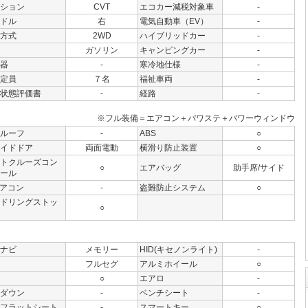
ション
CVT
エコカー減税対象車
-
ドル
右
電気自動車（EV）
-
方式
2WD
ハイブリッドカー
-
ガソリン
キャンピングカー
-
器
-
寒冷地仕様
-
定員
７名
福祉車両
-
状態評価書
-
経路
-
※フル装備＝エアコン＋パワステ＋パワーウィンドウ
ルーフ
-
ABS
○
イドドア
両面電動
横滑り防止装置
○
トクルーズコン
○
エアバッグ
助手席/サイド
ール
アコン
-
盗難防止システム
○
ドリングストッ
○
ナビ
メモリー
HID(キセノンライト)
-
フルセグ
アルミホイール
○
○
エアロ
-
ダウン
-
ベンチシート
-
フラットシート
-
スマートキー
○