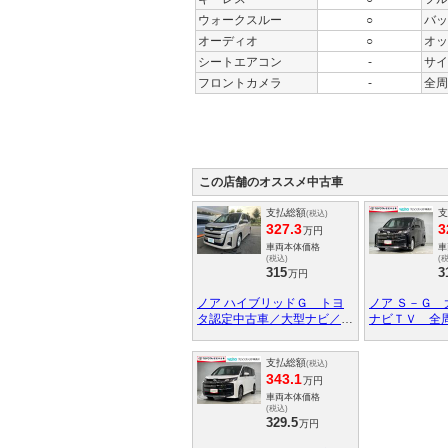
ウォークスルー
○
バッ
オーディオ
○
オッ
シートエアコン
-
サイ
フロントカメラ
-
全周
この店舗のオススメ中古車
支払総額
支
(税込)
327.3
3
万円
車両本体価格
車
(税込)
(
315
3
万円
ノア ハイブリッドＧ トヨ
ノア Ｓ－Ｇ
タ認定中古車／大型ナビ／バ
ナビＴＶ 全
ックカメラ／ＥＴＣ２．０／
ＶＤ再生 Ｅ
ユニバーサルステップ付き／
後ドラレコ 
支払総額
(税込)
前後ドラレコ／クリアランス
シートヒータ
343.1
万円
ソナー／衝突回避ブレーキ／
ルステップ付
整備手帳／トヨタロングラン
車両本体価格
(税込)
保証／ワンオーナー
329.5
万円