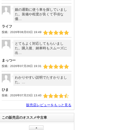
娘の通勤に使う車を探していまし
た。装備や程度が良くて手頃な
価…
ライフ
投稿 : 2026年08月03日 19:49
とてもよく対応してもらいまし
た。購入後、納車時もスムーズに
出…
まっつー
投稿 : 2026年07月28日 19:31
わかりやすい説明でたすかりまし
た。…
ノア ハイブリッドＧ
ひま
トヨタ認定中古車／大型
投稿 : 2026年07月23日 13:40
ナビ／バックカメラ／Ｅ
支払総額
327.3
万円
ＴＣ２．０／ユニバーサ
(税込)(リ済込)
販売店レビューをもっと見る
ルステップ付き／前後ド
車両本体価格
315
万円
ラレコ／クリアランスソ
(税込)
ナー／衝突回避ブレーキ
この販売店のオススメ中古車
／整備手帳／トヨタロン
グラン保証／ワンオーナ
ノア Ｓ－Ｇ 大型フル
ー