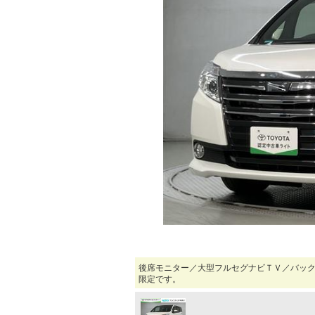
マガジン
車カタログ
自動車ローン
保険
レビュー
価格相場
教習所
後席モニター／大型フルセグナビＴＶ／バック
用語集
限定です。