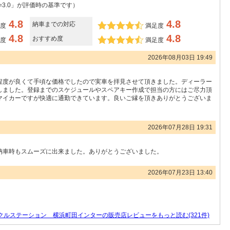
=3.0」が評価時の基準です）
4.8
4.8
納車までの対応
度
満足度
4.8
4.8
おすすめ度
度
満足度
2026年08月03日 19:49
程度が良くて手頃な価格でしたので実車を拝見させて頂きました。ディーラー
しました。登録までのスケジュールやスペアキー作成で担当の方にはご尽力頂
マイカーですが快適に通勤できています。良いご縁を頂きありがとうございま
2026年07月28日 19:31
納車時もスムーズに出来ました。ありがとうございました。
2026年07月23日 13:40
ルステーション 横浜町田インターの販売店レビューをもっと読む(321件)