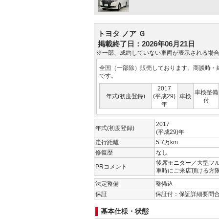
トヨタ ノア Ｇ
掲載終了日：2026年06月21日
※一部、成約していない車両が表示される場
全国（一部除）販売しております。商談時・
です。
2017
車検整備
年式(初度登録)
(平成29)
車検
付
年
2017
年式(初度登録)
(平成29)年
走行距離
5.7万km
修復歴
なし
後席モニター／大型フ
PRコメント
車時にご来店頂ける方
法定整備
整備込
保証
保証付：保証詳細要問
基本仕様・状態