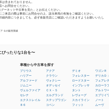
等は含まれておりません。
店へお問合せください。
t（グーネット中古車を見た」とお伝えください。
にご来店の際は事前にお問合せの上、該当車両の有無をご確認ください。
詳細内容につきましても、必ず各販売店にご確認いただきますようお願いいたし
ノア Ｇの販売実績
にぴったりな1台を〜
車種から中古車を探す
プリウス
アクア
デミオ
ワゴンＲ
ハリアー
クラウン
フォレスター
デリカＤ
アルファード
ヴォクシー
ロードスター
フェアレ
ジムニー
オデッセイ
インプレッサ
カローラ
ヴェルファイア
ＣＸ－５
タント
アルトワ
セレナ
エルグランド
レヴォーグ
エブリイ
エクストレイル
ステップワゴン
スカイライン
ノート
８６
コペン
フィット
ムーヴ