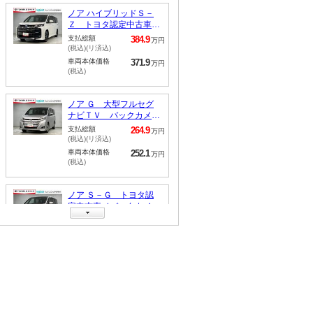
セグナビＴＶ 全周囲カ
メラ ＤＶＤ再生 ＥＴ
支払総額
324.8
万円
Ｃ２．０ 前後ドラレ
(税込)(リ済込)
コ 両側自動ドア シー
車両本体価格
312.3
万円
トヒーター ユニバーサ
(税込)
ルステップ付き
ノア ハイブリッドＳ－
Ｚ トヨタ認定中古車／
大型フルセグナビＴＶ／
支払総額
384.9
万円
全周囲カメラ／ＤＶＤ再
(税込)(リ済込)
生／ＥＴＣ２．０／ユニ
車両本体価格
371.9
万円
バーサルステップ付き／
(税込)
ＡＣ１００Ｖ／トヨタロ
ングラン保証／両側自動
ドア／シートヒーター／
ノア Ｇ 大型フルセグ
前後ドラレコ
ナビＴＶ バックカメ
ラ ＥＴＣ２．０ ドラ
支払総額
264.9
万円
レコ トヨタ認定中古
(税込)(リ済込)
車 トヨタロングラン保
車両本体価格
252.1
万円
証 衝突回避ブレーキ
(税込)
整備手帳 ＤＶＤ再生
ＬＥＤライト
ノア Ｓ－Ｇ トヨタ認
定中古車／バックカメラ
／ＥＴＣ２．０／前後ド
支払総額
343.1
万円
ラレコ／ナビ／クリアラ
(税込)(リ済込)
ンスソナー／衝突回避ブ
車両本体価格
329.5
万円