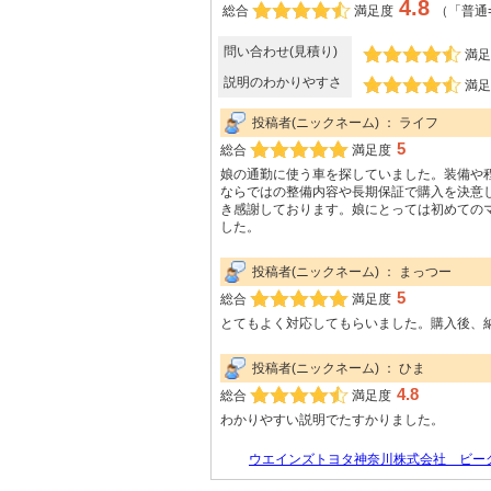
4.8
総合
満足度
（「普通
問い合わせ(見積り)
満足
説明のわかりやすさ
満足
投稿者(ニックネーム) ： ライフ
5
総合
満足度
娘の通勤に使う車を探していました。装備や
ならではの整備内容や長期保証で購入を決意
き感謝しております。娘にとっては初めての
した。
投稿者(ニックネーム) ： まっつー
5
総合
満足度
とてもよく対応してもらいました。購入後、
投稿者(ニックネーム) ： ひま
4.8
総合
満足度
わかりやすい説明でたすかりました。
ウエインズトヨタ神奈川株式会社 ビーク