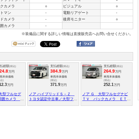
クカメラ
○
ビジュアル
○
トマン
-
電動リアゲート
-
ドカメラ
-
後席モニター
○
囲カメラ
-
※装備品に関する詳しい情報は直接販売店へお問い合せください。
払総額
支払総額
支払総額
(税込)
(税込)
(税込)
24.8
384.9
264.9
万円
万円
万円
両本体価格
車両本体価格
車両本体価格
税込)
(税込)
(税込)
12.3
371.9
252.1
万円
万円
万円
 大型フルセグ
ノア ハイブリッドＳ－Ｚ
ノア Ｇ 大型フルセグナビ
周囲カメラ Ｄ
トヨタ認定中古車／大型フル
ＴＶ バックカメラ ＥＴＣ
ＴＣ２．０ 前
セグナビＴＶ／全周囲カメラ
２．０ ドラレコ トヨタ認
両側自動ドア
／ＤＶＤ再生／ＥＴＣ２．０
定中古車 トヨタロングラン
ー ユニバーサ
／ユニバーサルステップ付き
保証 衝突回避ブレーキ 整
き
／ＡＣ１００Ｖ／トヨタロン
備手帳 ＤＶＤ再生 ＬＥＤ
グラン保証／両側自動ドア／
ライト
シートヒーター／前後ドラレ
コ