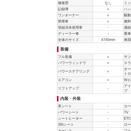
修復歴
なし
ミッ
記録簿
○
ハン
ワンオーナー
○
駆動
禁煙車
○
燃料
登録済未使用車
-
過給
ディーラー車
-
乗車
全体のサイズ
4740mm
車両
装備
フル装備
○
サン
パワーウィンドウ
○
スラ
オー
パワーステアリング
○
トロ
エアコン
○
Wエ
アイ
リフトアップ
-
プ
内装・外装
革シート
-
カー
パワーシート
-
TV
シートヒーター
-
ETC
3列シート
-
ロー
キーレス
○
フル