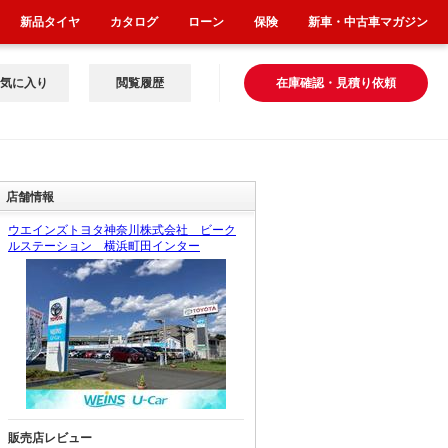
新品タイヤ
カタログ
ローン
保険
新車・中古車マガジン
気に入り
閲覧履歴
在庫確認・見積り依頼
店舗情報
ウエインズトヨタ神奈川株式会社 ビーク
ルステーション 横浜町田インター
販売店レビュー