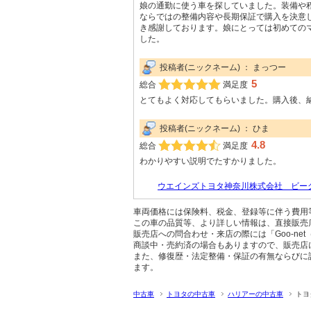
娘の通勤に使う車を探していました。装備や
ならではの整備内容や長期保証で購入を決意
き感謝しております。娘にとっては初めての
した。
投稿者(ニックネーム) ： まっつー
5
総合
満足度
とてもよく対応してもらいました。購入後、
投稿者(ニックネーム) ： ひま
4.8
総合
満足度
わかりやすい説明でたすかりました。
ウエインズトヨタ神奈川株式会社 ビーク
車両価格には保険料、税金、登録等に伴う費用
この車の品質等、より詳しい情報は、直接販売
販売店への問合わせ・来店の際には「Goo-ne
商談中・売約済の場合もありますので、販売店
また、修復歴・法定整備・保証の有無ならびに
ます。
中古車
トヨタの中古車
ハリアーの中古車
トヨ