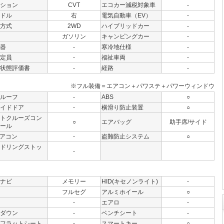
ション
CVT
エコカー減税対象車
-
ドル
右
電気自動車（EV）
-
方式
2WD
ハイブリッドカー
-
ガソリン
キャンピングカー
-
器
-
寒冷地仕様
-
定員
-
福祉車両
-
状態評価書
-
経路
-
※フル装備＝エアコン＋パワステ＋パワーウィンドウ
ルーフ
-
ABS
○
イドドア
-
横滑り防止装置
○
トクルーズコン
○
エアバッグ
助手席/サイド
ール
アコン
-
盗難防止システム
○
ドリングストッ
-
ナビ
メモリー
HID(キセノンライト)
-
フルセグ
アルミホイール
○
-
エアロ
-
ダウン
-
ベンチシート
-
フラットシート
-
スマートキー
○