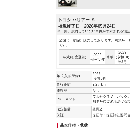
トヨタ ハリアー Ｓ
掲載終了日：2026年05月24日
※一部、成約していない車両が表示される場
全国（一部除）販売しております。商談時・
です。
2028
2023
年式(初度登録)
車検
(令和10)
(令和5)年
年3月
2023
年式(初度登録)
(令和5)年
走行距離
2.2万km
修復歴
なし
フルセグＴＶ バック
PRコメント
納車時にご来店頂ける
法定整備
整備込
保証
保証付：保証詳細要問
基本仕様・状態