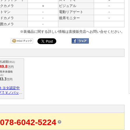
クカメラ
○
ビジュアル
-
トマン
-
電動リアゲート
-
ドカメラ
-
後席モニター
-
囲カメラ
-
※装備品に関する詳しい情報は直接販売店へお問い合せください。
払総額
(税込)
49.8
万円
両本体価格
税込)
33.3
万円
 トヨタ認定中
グＴＶ／バック
Ｃ２．０／デジ
ミラー／整備手
ングラン保証／
ーダー
078-6042-5224