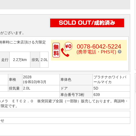
合がございます。
納車時にご来店頂ける方限定
0078-6042-5224
(携帯電話・PHS可)
走行
2.2万km
排気
2.0L
2028
プラチナホワイトパ
車検
車体色
(令和10)年3月
ールマイカ
排気量
2.0L
ドア
5D
車台番号下3桁
639
カメラ ＥＴＣ２．０ 衝突回避ブ全国（一部除）販売しております。商談時・
方限定です。
合せ