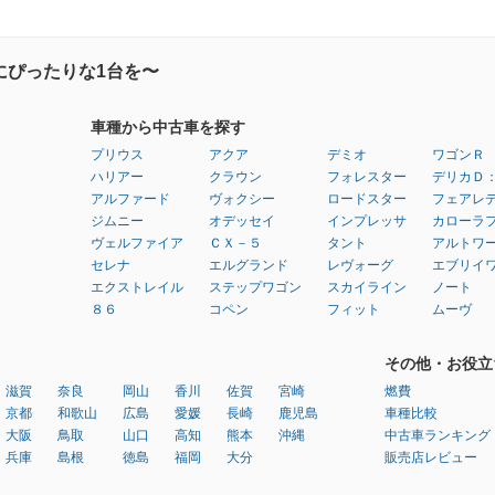
にぴったりな1台を〜
車種から中古車を探す
プリウス
アクア
デミオ
ワゴンＲ
ハリアー
クラウン
フォレスター
デリカＤ
アルファード
ヴォクシー
ロードスター
フェアレ
ジムニー
オデッセイ
インプレッサ
カローラ
ヴェルファイア
ＣＸ－５
タント
アルトワ
セレナ
エルグランド
レヴォーグ
エブリイ
エクストレイル
ステップワゴン
スカイライン
ノート
８６
コペン
フィット
ムーヴ
その他・お役立
滋賀
奈良
岡山
香川
佐賀
宮崎
燃費
京都
和歌山
広島
愛媛
長崎
鹿児島
車種比較
大阪
鳥取
山口
高知
熊本
沖縄
中古車ランキング
兵庫
島根
徳島
福岡
大分
販売店レビュー