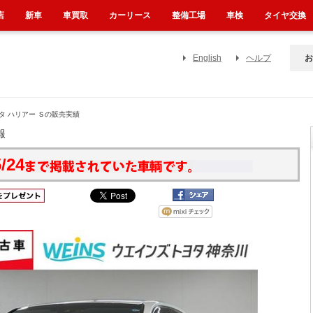
店
新車
車買取
カーリース
整備工場
車検
タイヤ交換
English
ヘルプ
お
タ ハリアー Ｓの販売実績
報
/24