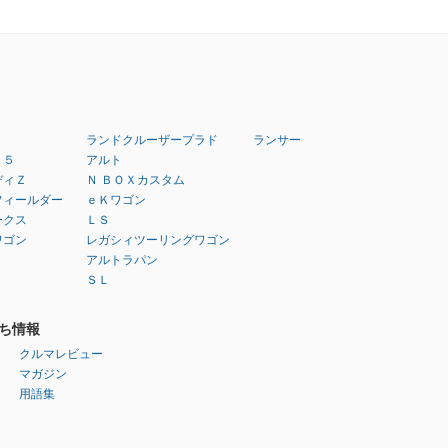
ランドクルーザープラド
ランサー
：５
アルト
ディＺ
Ｎ ＢＯＸカスタム
フィールダー
ｅＫワゴン
ークス
ＬＳ
ワゴン
レガシィツーリングワゴン
アルトラパン
ＳＬ
ち情報
クルマレビュー
マガジン
用語集