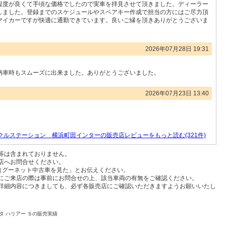
程度が良くて手頃な価格でしたので実車を拝見させて頂きました。ディーラー
しました。登録までのスケジュールやスペアキー作成で担当の方にはご尽力頂
マイカーですが快適に通勤できています。良いご縁を頂きありがとうございま
2026年07月28日 19:31
納車時もスムーズに出来ました。ありがとうございました。
2026年07月23日 13:40
ルステーション 横浜町田インターの販売店レビューをもっと読む(321件)
等は含まれておりません。
店へお問合せください。
t（グーネット中古車を見た」とお伝えください。
にご来店の際は事前にお問合せの上、該当車両の有無をご確認ください。
詳細内容につきましても、必ず各販売店にご確認いただきますようお願いいたし
タ ハリアー Ｓの販売実績