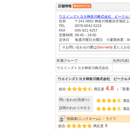
店舗情報
ウエインズトヨタ神奈川株式会社 ビークル
住所
〒241-0802 神奈川県横浜市旭
TEL
0078-6042-5224
FAX
045-921-4257
営業時間
09:45－18:00
定休日
毎週月曜日火曜日 ※夏期休業：8/10
※お問い合わせの際は
Goo-net
を見たとお
所属グループ
住所(代表)
ウエインズトヨタ神奈川株式会社
ウエインズトヨタ神奈川株式会社 ビークル
4.8
総合
満足度
（「普通
問い合わせ(見積り)
満足
説明のわかりやすさ
満足
投稿者(ニックネーム) ： ライフ
5
総合
満足度