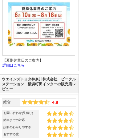
【夏期休業日のご案内】
詳細はこちら
ウエインズトヨタ神奈川株式会社 ビークル
ステーション 横浜町田インターの販売店レ
ビュー
総合
4.8
お問い合わせ(見積り)
納車までの対応
説明のわかりやすさ
おすすめ度