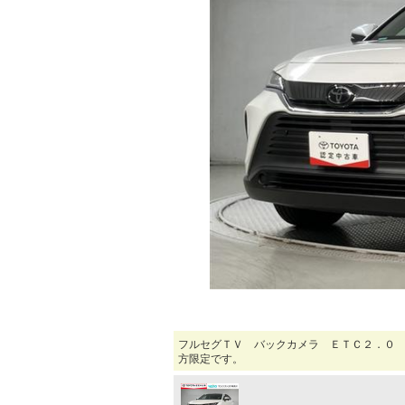
マガジン
車カタログ
自動車ローン
保険
レビュー
価格相場
教習所
フルセグＴＶ バックカメラ ＥＴＣ２．０ 
用語集
方限定です。