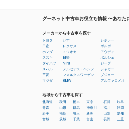
グーネット中古車お役立ち情報 〜あなた
メーカーから中古車を探す
トヨタ
いすゞ
シボレー
日産
レクサス
ボルボ
ホンダ
ミツオカ
アウディ
スズキ
日野
ポルシェ
ダイハツ
MINI
ジープ
スバル
メルセデス・ベンツ
ジャガー
三菱
フォルクスワーゲン
プジョー
マツダ
BMW
アルファロメオ
地域から中古車を探す
北海道
秋田
栃木
東京
石川
岐阜
青森
山形
群馬
神奈川
福井
静岡
岩手
福島
埼玉
新潟
山梨
愛知
宮城
茨城
千葉
富山
長野
三重