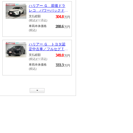
ハリアー Ｇ 前後ドラ
レコ パワーバックド
ア 電子ミラー ＥＴＣ
支払総額
304.8
万円
２．０ クリアランスソ
(税込)(リ済込)
ナー トヨタ認定中古
車両本体価格
288.6
万円
車 トヨタロングラン保
(税込)
証 フルセグナビＴＶ
バックカメラ ワンオー
ナ－ ＡＵＸ接続 ＥＴ
ハリアー Ｇ トヨタ認
Ｃ ＬＥＤランプ
定中古車／フルセグＴＶ
／バックカメラ／ＥＴＣ
支払総額
349.8
万円
２．０／デジタルインナ
(税込)(リ済込)
ーミラー／整備手帳／ト
車両本体価格
333.3
万円
ヨタロングラン保証／ド
(税込)
ライブレコーダー