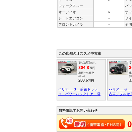
ウォークスルー
-
バッ
オーディオ
○
オッ
シートエアコン
-
サイ
フロントカメラ
-
全周
この店舗のオススメ中古車
支払総額
支
(税込)
304.8
3
万円
車両本体価格
車
(税込)
(
288.6
3
万円
ハリアー Ｇ 前後ドラレ
ハリアー Ｇ
コ パワーバックドア 電子
古車／フルセ
ミラー ＥＴＣ２．０ クリ
カメラ／ＥＴ
アランスソナー トヨタ認定
タルインナー
中古車 トヨタロングラン保
帳／トヨタロ
無料電話でお問い合わせ
証 フルセグナビＴＶ バッ
ドライブレコ
クカメラ ワンオーナ－ Ａ
0
ＵＸ接続 ＥＴＣ ＬＥＤラ
ンプ