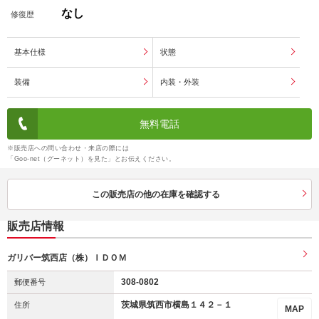
なし
修復歴
基本仕様
状態
装備
内装・外装
無料電話
※販売店への問い合わせ・来店の際には
「Goo-net（グーネット）を見た」とお伝えください。
この販売店の他の在庫を確認する
販売店情報
ガリバー筑西店（株）ＩＤＯＭ
308-0802
郵便番号
茨城県筑西市横島１４２－１
住所
MAP