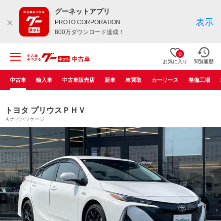
グーネットアプリ
表示
PROTO CORPORATION
800万ダウンロード達成！
0
お気に入り
閲覧履歴
中古車
輸入車
中古車販売店
新車
車買取
カーリース
整備工場
トヨタ プリウスＰＨＶ
Ａナビパッケージ