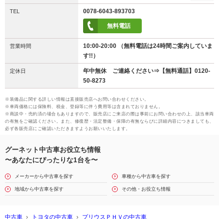
0078-6043-893703
TEL
無料電話
10:00-20:00 （無料電話は24時間ご案内していま
営業時間
す!!）
年中無休 ご連絡ください⇒【無料通話】0120-
定休日
50-8273
※装備品に関する詳しい情報は直接販売店へお問い合わせください。
※車両価格には保険料、税金、登録等に伴う費用等は含まれておりません。
※商談中・売約済の場合もありますので、販売店にご来店の際は事前にお問い合わせの上、該当車両
の有無をご確認ください。また、修復歴・法定整備・保障の有無ならびに詳細内容につきましても、
必ず各販売店にご確認いただきますようお願いいたします。
グーネット中古車お役立ち情報
〜あなたにぴったりな1台を〜
メーカーから中古車を探す
車種から中古車を探す
地域から中古車を探す
その他・お役立ち情報
中古車
トヨタの中古車
プリウスＰＨＶの中古車