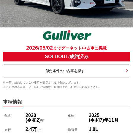
2026/05/02
までグーネット中古車に掲載
SOLDOUT/成約済み
似た条件の中古車を探す
※一部、成約していない車両が表示される場合がございます。
※この車の品質等、より詳しい情報は、直接販売店へお問い合わせください。
車種情報
2020
2025
年式
車検
(令和2)
(令和7)
年
11
月
年
2.4万
1.8L
走行
km
排気量