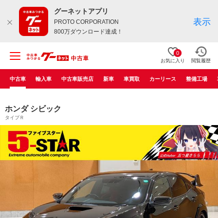
グーネットアプリ
表示
PROTO CORPORATION
800万ダウンロード達成！
0
お気に入り
閲覧履歴
中古車
輸入車
中古車販売店
新車
車買取
カーリース
整備工場
ホンダ シビック
タイプＲ