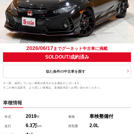
2026/06/17
までグーネット中古車に掲載
SOLDOUT/成約済み
似た条件の中古車を探す
※一部、成約していない車両が表示される場合がございます。
※この車の品質等、より詳しい情報は、直接販売店へお問い合わせください。
車種情報
2019
車検整備付
年式
年
車検
6.3万
2.0L
走行
km
排気量