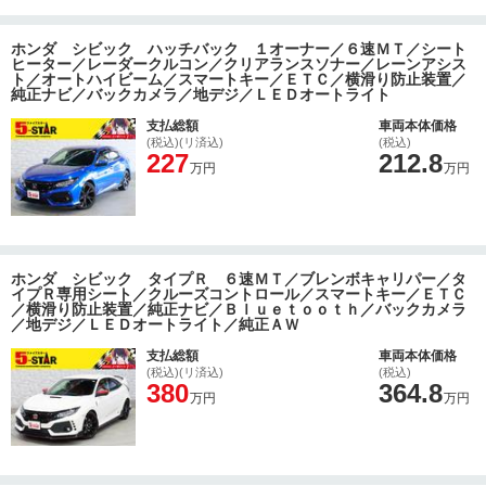
ホンダ シビック ハッチバック １オーナー／６速ＭＴ／シート
ヒーター／レーダークルコン／クリアランスソナー／レーンアシス
ト／オートハイビーム／スマートキー／ＥＴＣ／横滑り防止装置／
純正ナビ／バックカメラ／地デジ／ＬＥＤオートライト
支払総額
車両本体価格
(税込)(リ済込)
(税込)
227
212.8
万円
万円
ホンダ シビック タイプＲ ６速ＭＴ／ブレンボキャリパー／タ
イプＲ専用シート／クルーズコントロール／スマートキー／ＥＴＣ
／横滑り防止装置／純正ナビ／Ｂｌｕｅｔｏｏｔｈ／バックカメラ
／地デジ／ＬＥＤオートライト／純正ＡＷ
支払総額
車両本体価格
(税込)(リ済込)
(税込)
380
364.8
万円
万円