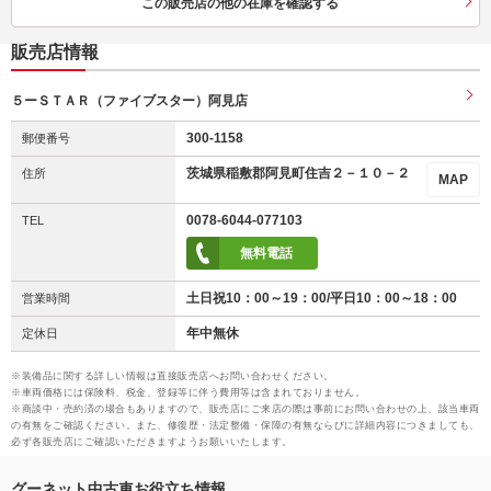
この販売店の他の在庫を確認する
販売店情報
５ーＳＴＡＲ（ファイブスター）阿見店
300-1158
郵便番号
茨城県稲敷郡阿見町住吉２－１０－２
住所
MAP
0078-6044-077103
TEL
無料電話
土日祝10：00～19：00/平日10：00～18：00
営業時間
年中無休
定休日
※装備品に関する詳しい情報は直接販売店へお問い合わせください。
※車両価格には保険料、税金、登録等に伴う費用等は含まれておりません。
※商談中・売約済の場合もありますので、販売店にご来店の際は事前にお問い合わせの上、該当車両
の有無をご確認ください。また、修復歴・法定整備・保障の有無ならびに詳細内容につきましても、
必ず各販売店にご確認いただきますようお願いいたします。
グーネット中古車お役立ち情報