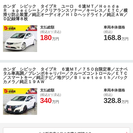
ホンダ シビック タイプＲ ユーロ ６速ＭＴ／Ｈｏｎｄａ
Ｒ ｓｐｅｃシート／クリアランスソナー／キーレス／ＥＴＣ／横
滑り防止装置／純正オーディオ／ＨＩＤヘッドライト／純正ＡＷ／
Ｄ記録簿８枚
支払総額
車両本体価格
(税込)(リ済込)
(税込)
180
168.8
万円
万円
ホンダ シビック タイプＲ ６速ＭＴ／７５０台限定車／エナペ
タル車高調／ブレンボキャリパー／クルーズコントロール／ＥＴＣ
／スマートキー／純正ナビ／地デジ／Ｂｌｕｅｔｏｏｔｈ／バック
カメラ／純正１９ＡＷ
支払総額
車両本体価格
(税込)(リ済込)
(税込)
340
328.8
万円
万円