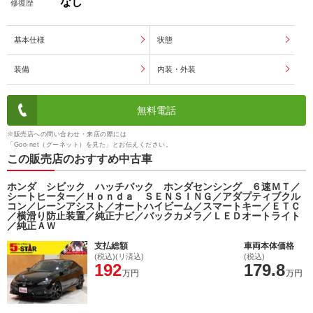
なし
修復歴
基本仕様
状態
装備
内装・外装
無料電話
※販売店への問い合わせ・来店の際には
「Goo-net（グーネット）を見た」とお伝えください。
この販売店のおすすめ中古車
ホンダ シビック ハッチバック ホンダセンシング ６速ＭＴ／
シートヒーター／Ｈｏｎｄａ ＳＥＮＳＩＮＧ／アダプティブクル
コン／レーンアシスト／オートハイビーム／スマートキー／ＥＴＣ
／横滑り防止装置／純正ナビ／バックカメラ／ＬＥＤオートライト
／純正ＡＷ
支払総額
車両本体価格
(税込)(リ済込)
(税込)
192
179.8
万円
万円