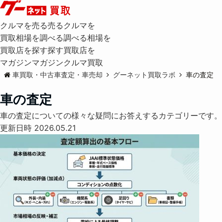
クルマを売る
売る
クルマを
買取相場を調べる
調べる
相場を
買取店を探す
探す
買取店を
マガジン
マガジン
クルマ買取
車買取・中古車査定・車売却
グーネット買取ラボ
車の査定
車の査定
車の査定についての様々な疑問にお答えするカテゴリーです。
更新日時 2026.05.21